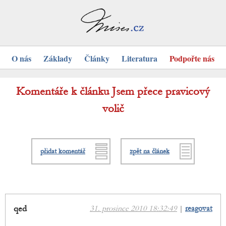
O nás
Základy
Články
Literatura
Podpořte nás
Komentáře k článku Jsem přece pravicový
volič
přidat komentář
zpět na článek
qed
31. prosince 2010 18:32:49
|
reagovat