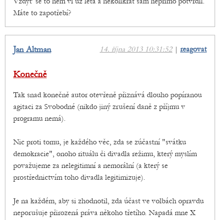
Vždyť se to něm ví už léta a několikrát sám nepřímo potvrdil.
Máte to zapotřebí?
Jan Altman
14. října 2013 10:31:52
|
reagovat
Konečně
Tak snad konečně autor otevřeně přiznává dlouho popíranou
agitaci za Svobodné (nikdo jiný zrušení daně z příjmu v
programu nemá).
Nic proti tomu, je každého věc, zda se zúčastní "svátku
demokracie", onoho rituálu či divadla režimu, který myslím
považujeme za nelegitimní a nemorální (a který se
prostřednictvím toho divadla legitimizuje).
Je na každém, aby si zhodnotil, zda účast ve volbách opravdu
neporušuje přirozená práva někoho třetího. Napadá mne X