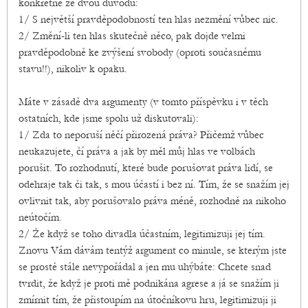
konkrétně ze dvou důvodů:
1/ S největší pravděpodobností ten hlas nezmění vůbec nic.
2/ Změní-li ten hlas skutečně něco, pak dojde velmi
pravděpodobně ke zvýšení svobody (oproti současnému
stavu!!), nikoliv k opaku.
Máte v zásadě dva argumenty (v tomto příspěvku i v těch
ostatních, kde jsme spolu už diskutovali):
1/ Zda to neporuší něčí přirozená práva? Přičemž vůbec
neukazujete, čí práva a jak by měl můj hlas ve volbách
porušit. To rozhodnutí, které bude porušovat práva lidí, se
odehraje tak či tak, s mou účastí i bez ní. Tím, že se snažím jej
ovlivnit tak, aby porušovalo práva méně, rozhodně na nikoho
neútočím.
2/ Že když se toho divadla účastním, legitimizuji jej tím.
Znovu Vám dávám tentýž argument co minule, se kterým jste
se prostě stále nevypořádal a jen mu uhýbáte: Chcete snad
tvrdit, že když je proti mě podnikána agrese a já se snažím ji
zmírnit tím, že přistoupím na útočníkovu hru, legitimizuji ji