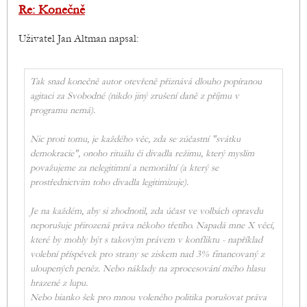
Re: Konečně
Uživatel Jan Altman napsal:
Tak snad konečně autor otevřeně přiznává dlouho popíranou
agitaci za Svobodné (nikdo jiný zrušení daně z příjmu v
programu nemá).
Nic proti tomu, je každého věc, zda se zúčastní "svátku
demokracie", onoho rituálu či divadla režimu, který myslím
považujeme za nelegitimní a nemorální (a který se
prostřednictvím toho divadla legitimizuje).
Je na každém, aby si zhodnotil, zda účast ve volbách opravdu
neporušuje přirozená práva někoho třetího. Napadá mne X věcí,
které by mohly být s takovým právem v konfliktu - například
volební příspěvek pro strany se ziskem nad 3% financovaný z
uloupených peněz. Nebo náklady na zprocesování mého hlasu
hrazené z lupu.
Nebo bianko šek pro mnou voleného politika porušovat práva