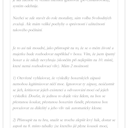
je lidi začnou ve větším měřítku ignorovat (po Chodorovsku),
systém odehnije.
Nechci se zde stavět do role moralisty, sám volbu Svobodných
zvažuji. Ale mám veliké pochyby o správnosti i užitečnosti
takového počínání.
Je to asi tak moudré, jako přistoupit na to, že se o mém životě a
majetku bude rozhodovat například v boxu. Vím, že jsem špatný
boxer a že nikdy nevyhraju (skončím při nejlepším na 10. místě,
které nemá rozhodovací vliv). Mám 2 možnosti:
1) Otevřeně vyhlašovat, že výsledky boxerských zápasů
nemohou legitimizovat něčí moc. Ignorovat ty zápasy, neúčastnit
se jich, kritizovat jejich existenci a odvozování moci od jejich
výsledků. Doufat, že jednou to dojde více lidem, na box se
přestanou koukat, přestanou boxerům fandit, přestanou box
považovat za důležitý a jeho vliv tak automaticky klesne.
2) Přistoupit na tu hru, snažit se trochu zlepšit levý hák, dostat se
aspoň na 8. místo tabulky (ze kterého již plyne kousek moci,