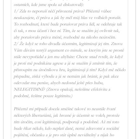
ostatních, kde jsme spolu už diskutovali):
1/ Zda to neporuší něčí přirozená práva? Přičemž vůbec
neukazujete, čí práva a jak by měl můj hlas ve volbách porušit.
To rozhodnutí, které bude porušovat práva lidí, se odehraje tak
či tak, s mou účastí i bez ní. Tím, že se snažím jej ovlivnit tak,
aby porušovalo práva méně, rozhodně na nikoho neútočím.
2/ Že když se toho divadla účastním, legitimizuji jej tím. Znovu
Vám dávám tentýž argument co minule, se kterým jste se prostě
stále nevypořádal a jen mu uhýbáte: Chcete snad tvrdit, že když
je proti mě podnikána agrese a já se snažím ji zmírnit tím, že
přistoupím na útočníkovu hru, legitimizuji ji tím? Když mě někdo
přepadne, získá výhodu a já se nemám jak bránit, je pak akce
odevzdat mu peníze, abych nedostal ještě přes hubu,
NELEGITIMNÍ? (Znovu opakuji, neřešíme efektivitu a
podobně, řešíme pouze legitimitu.)
Přičemž mi připadá docela směšné takové to neustále řvaní
některých libertariánů, jak hrozné je účastnit se voleb, protože
tím útočím, cosi legitimizuji, podporuji a podobně. Až mi toto
bude říkat někdo, kdo neplatí daně, nemá zdravotní a sociální
pojištění, občanku a je pro stát úplně neviditelný a nijak ho