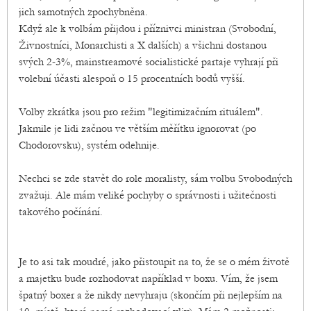
jich samotných zpochybněna.
Když ale k volbám přijdou i příznivci ministran (Svobodní,
Živnostníci, Monarchisti a X dalších) a všichni dostanou
svých 2-3%, mainstreamové socialistické partaje vyhrají při
volební účasti alespoň o 15 procentních bodů vyšší.
Volby zkrátka jsou pro režim "legitimizačním rituálem".
Jakmile je lidi začnou ve větším měřítku ignorovat (po
Chodorovsku), systém odehnije.
Nechci se zde stavět do role moralisty, sám volbu Svobodných
zvažuji. Ale mám veliké pochyby o správnosti i užitečnosti
takového počínání.
Je to asi tak moudré, jako přistoupit na to, že se o mém životě
a majetku bude rozhodovat například v boxu. Vím, že jsem
špatný boxer a že nikdy nevyhraju (skončím při nejlepším na