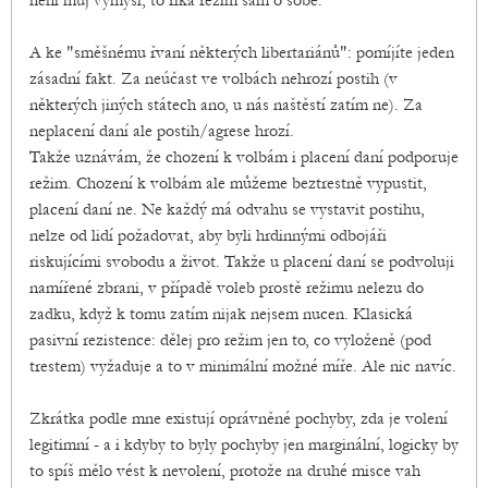
není můj výmysl, to říká režim sám o sobě.
A ke "směšnému řvaní některých libertariánů": pomíjíte jeden
zásadní fakt. Za neúčast ve volbách nehrozí postih (v
některých jiných státech ano, u nás naštěstí zatím ne). Za
neplacení daní ale postih/agrese hrozí.
Takže uznávám, že chození k volbám i placení daní podporuje
režim. Chození k volbám ale můžeme beztrestně vypustit,
placení daní ne. Ne každý má odvahu se vystavit postihu,
nelze od lidí požadovat, aby byli hrdinnými odbojáři
riskujícími svobodu a život. Takže u placení daní se podvoluji
namířené zbrani, v případě voleb prostě režimu nelezu do
zadku, když k tomu zatím nijak nejsem nucen. Klasická
pasivní rezistence: dělej pro režim jen to, co vyloženě (pod
trestem) vyžaduje a to v minimální možné míře. Ale nic navíc.
Zkrátka podle mne existují oprávněné pochyby, zda je volení
legitimní - a i kdyby to byly pochyby jen marginální, logicky by
to spíš mělo vést k nevolení, protože na druhé misce vah