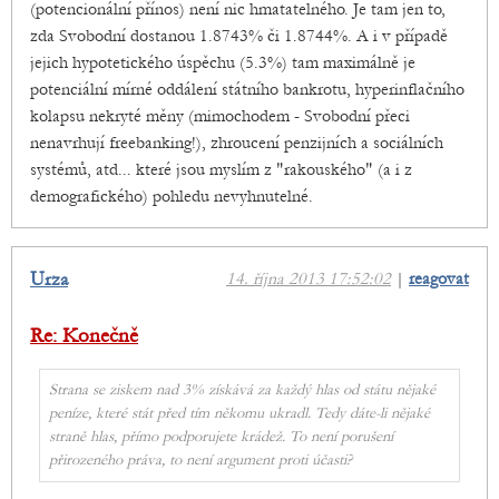
(potencionální přínos) není nic hmatatelného. Je tam jen to,
zda Svobodní dostanou 1.8743% či 1.8744%. A i v případě
jejich hypotetického úspěchu (5.3%) tam maximálně je
potenciální mírné oddálení státního bankrotu, hyperinflačního
kolapsu nekryté měny (mimochodem - Svobodní přeci
nenavrhují freebanking!), zhroucení penzijních a sociálních
systémů, atd... které jsou myslím z "rakouského" (a i z
demografického) pohledu nevyhnutelné.
Urza
14. října 2013 17:52:02
|
reagovat
Re: Konečně
Strana se ziskem nad 3% získává za každý hlas od státu nějaké
peníze, které stát před tím někomu ukradl. Tedy dáte-li nějaké
straně hlas, přímo podporujete krádež. To není porušení
přirozeného práva, to není argument proti účasti?