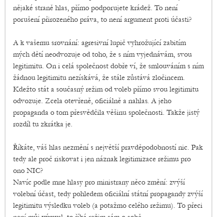
nějaké straně hlas, přímo podporujete krádež. To není
porušení přirozeného práva, to není argument proti účasti?
A k vašemu srovnání: agresivní lupič vyhrožující zabitím
mých dětí neodvozuje od toho, že s ním vyjednávám, svou
legitimitu. On i celá společnost dobře ví, že smlouváním s ním
žádnou legitimitu nezískává, že stále zůstává zločincem.
Kdežto stát a současný režim od voleb přímo svou legitimitu
odvozuje. Zcela otevřeně, oficiálně a nahlas. A jeho
propaganda o tom přesvědčila věšinu společnosti. Takže jistý
rozdíl tu zkrátka je.
Říkáte, váš hlas nezmění s největší pravděpodobností nic. Pak
tedy ale proč riskovat i jen náznak legitimizace režimu pro
ono NIC?
Navíc podle mne hlasy pro ministrany něco změní: zvýší
volební účast, tedy pohledem oficiální státní propagandy zvýší
legitimitu výsledku voleb (a potažmo celého režimu). To přeci