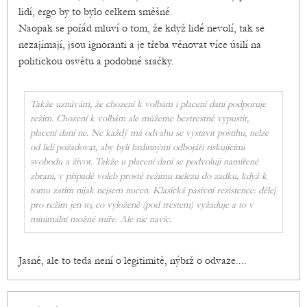
lidí, ergo by to bylo celkem směšné.
Naopak se pořád mluví o tom, že když lidé nevolí, tak se
nezajímají, jsou ignoranti a je třeba věnovat více úsilí na
politickou osvětu a podobné sračky.
Takže uznávám, že chození k volbám i placení daní podporuje
režim. Chození k volbám ale můžeme beztrestně vypustit,
placení daní ne. Ne každý má odvahu se vystavit postihu, nelze
od lidí požadovat, aby byli hrdinnými odbojáři riskujícími
svobodu a život. Takže u placení daní se podvoluji namířené
zbrani, v případě voleb prostě režimu nelezu do zadku, když k
tomu zatím nijak nejsem nucen. Klasická pasivní rezistence: dělej
pro režim jen to, co vyloženě (pod trestem) vyžaduje a to v
minimální možné míře. Ale nic navíc.
Jasně, ale to teda není o legitimitě, nýbrž o odvaze....