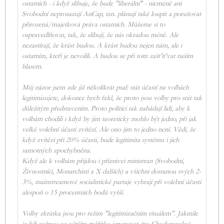
ostatních - i když slibuje, že bude "liberální" - nicméně ani
Svobodní neprosazují AnCap, tzn. plánují také loupit a porušovat
přirozená/majetková práva ostatních. Můžeme si to
ospravedlňovat, tak, že slibují, že nás okradou méně. Ale
nezastírají, že krást budou. A krást budou nejen nám, ale i
ostatním, kteří je nevolili. A budou se při tom zašťiťvat naším
hlasem.
Můj názor jsem zde již několikrát psal: stát účastí na volbách
legitimizujete, dokonce bych řekl, že proto jsou volby pro stát tak
důležitým představením. Proto politici tak nabádají lidi, aby k
volbám chodili i když by jim teoreticky mohlo být jedno, při jak
velké volební účasti zvítězí. Ale ono jim to jedno není. Vědí, že
když zvítězí při 20% účasti, bude legitimita systému i jich
samotných zpochybněna.
Když ale k volbám přijdou i příznivci ministran (Svobodní,
Živnostníci, Monarchisti a X dalších) a všichni dostanou svých 2-
3%, mainstreamové socialistické partaje vyhrají při volební účasti
alespoň o 15 procentních bodů vyšší.
Volby zkrátka jsou pro režim "legitimizačním rituálem". Jakmile