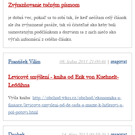
Zvýrazňovanie tučným písmom
je dobrá vec, pokiaľ sa to robí tak, že keď nečítam celý článok
ale iba zvýraznené pasáže, tak sú čitateľné ako keby boli
samostatným podčlánkom a dozviem sa z nich niečo ako
výťah informácií z celého článku.
František Vilím
08. ledna 2011 21:00:46
|
reagovat
Levicové smýšlení - kniha od Erik von Kuehnelt-
Leddihna
Vyšla kniha:
http://obchod.wkcr.cz/obchod/ekonomika-a-
finance/levicove-smysleni-od-de-sada-a-marxe-k-hitlerovi-a-
pol-potovi.html
Drobek
14. října 2013 00:59:36
|
reagovat