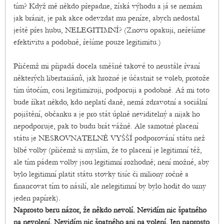
tím? Když mě někdo přepadne, získá výhodu a já se nemám
jak bránit, je pak akce odevzdat mu peníze, abych nedostal
ještě přes hubu, NELEGITIMNÍ? (Znovu opakuji, neřešíme
efektivitu a podobně, řešíme pouze legitimitu.)
Přičemž mi připadá docela směšné takové to neustále řvaní
některých libertariánů, jak hrozné je účastnit se voleb, protože
tím útočím, cosi legitimizuji, podporuji a podobně. Až mi toto
bude říkat někdo, kdo neplatí daně, nemá zdravotní a sociální
pojištění, občanku a je pro stát úplně neviditelný a nijak ho
nepodporuje, pak to budu brát vážně. Ale samotné placení
státu je NESROVNATELNĚ VYŠŠÍ podporování státu než
blbé volby (přičemž si myslím, že to placení je legitimní též,
ale tím pádem volby jsou legitimní rozhodně; není možné, aby
bylo legitimní platit státu stovky tisíc či miliony ročně a
financovat tím to násilí, ale nelegitimní by bylo hodit do urny
jeden papírek).
Naprosto beru názor, že někdo nevolí. Nevidím nic špatného
na nevolení. Nevidím nic špatného ani na volení. Jen naprosto