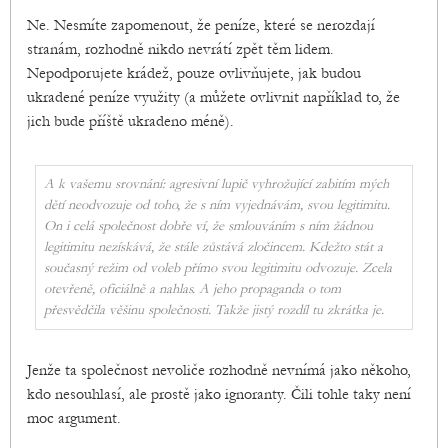
Ne. Nesmíte zapomenout, že peníze, které se nerozdají
stranám, rozhodně nikdo nevrátí zpět těm lidem.
Nepodporujete krádež, pouze ovlivňujete, jak budou
ukradené peníze využity (a můžete ovlivnit například to, že
jich bude příště ukradeno méně).
A k vašemu srovnání: agresivní lupič vyhrožující zabitím mých
dětí neodvozuje od toho, že s ním vyjednávám, svou legitimitu.
On i celá společnost dobře ví, že smlouváním s ním žádnou
legitimitu nezískává, že stále zůstává zločincem. Kdežto stát a
současný režim od voleb přímo svou legitimitu odvozuje. Zcela
otevřeně, oficiálně a nahlas. A jeho propaganda o tom
přesvědčila věšinu společnosti. Takže jistý rozdíl tu zkrátka je.
Jenže ta společnost nevoliče rozhodně nevnímá jako někoho,
kdo nesouhlasí, ale prostě jako ignoranty. Čili tohle taky není
moc argument.