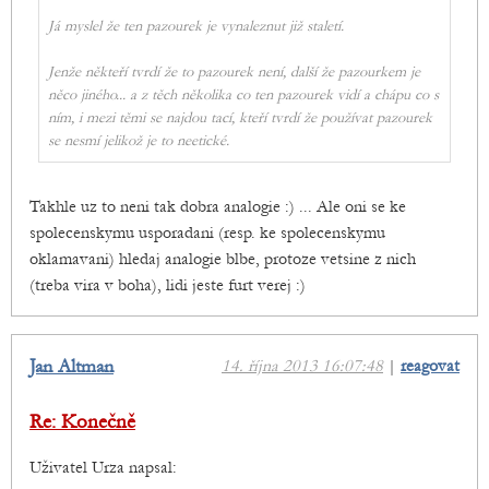
Já myslel že ten pazourek je vynaleznut již staletí.
Jenže někteří tvrdí že to pazourek není, další že pazourkem je
něco jiného... a z těch několika co ten pazourek vidí a chápu co s
ním, i mezi těmi se najdou tací, kteří tvrdí že používat pazourek
se nesmí jelikož je to neetické.
Takhle uz to neni tak dobra analogie :) ... Ale oni se ke
spolecenskymu usporadani (resp. ke spolecenskymu
oklamavani) hledaj analogie blbe, protoze vetsine z nich
(treba vira v boha), lidi jeste furt verej :)
Jan Altman
14. října 2013 16:07:48
|
reagovat
Re: Konečně
Uživatel Urza napsal: