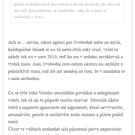
špetka rozhodovacích pravomocí o životě druhých), ale zároveň
tím tedy demonstrovat, že souhlasím s tím, že o moci se
rozhoduje v boxu.
Ach jo.... nevím, jakou agitaci pro Svobodné máte na mysli,
každopádně článek je asi tři nebo čtyři roky starý, vyšel tu
někdy tak asi v roce 2010, teď ho jen v redakci recyklovali a
vydali znou. Ano, Svobodní jsou mému názoru asi nejblíže z
politických stran, což ale nic nemění na tom, že v mnohém se
s nimi neshoduji.
Co se týče toho Vašeho neustálého povídání o nelegitimitě
voleb, tak už mi to připadá trochu únavné. Neustále říkáte
totéž a naprosto ignorujete mé argumenty, které nevyvracíte,
neuznáváte, prostě je necháváte zcela stranou a píšete pořád
totéž.
Účast ve volbách rozhodně ničí přirozená práva neporušuje;