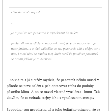
Uživatel Kohi napsal:
...
Já myslel že ten pazourek je vynaleznut již staletí.
Jenže někteří tvrdí že to pazourek není, další že pazourkem je
něco jiného... a z těch několika co ten pazourek vidí a chápu co s
ním, i mezi těmi se najdou tací, kteří tvrdí že používat pazourek
se nesmí jelikož je to neetické.
...no vidite a já si vždy myslela, že pazourek někdo musel v
přírodě nejprve nalézt a pak opracovat třeba do podoby
pěstního klínu. A on se musel vlastně vynalézat...hmm. Tak
doufám, že to nebude stejný jako s vynalezením ancapu.
Svobodní jsou nevolitelní už z toho jediného principu, že se