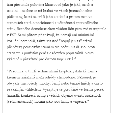
tam přesunula polovina klausovců jako je jakl, mach a
ostatní....nechce se mi hrabat ve všech jménech jedné
pidistrany, která se tváří jako etatisté a přitom mají ve
stanovách statě o potřebnosti a užitečnosti spravedlivého
státu, řízeného demokratickou vládou lidu přes své zastupitele
v PSP. Sami přitom přiznávají, že nemají ani minimální
koaliční potenciál, takže vlastně "bojují jen za" státní
příspěvky politickým stranám dle počtu hlasů. Boj proti
etatismu s použitím peněz daňových poplatníků. Velmi
výživné a přitažlivé pro čistotu boje i ideálů.
"Pazourek je tvrdá sedimentární kryptokrystalická forma
křemene zařazená mezi odrůdy chalcedonu. Pazourek je
obvykle tmavošedý, modrý, černý nebo temně hnědý a často
se skelným vzhledem. Vyskytuje se převážně ve formě pecek
(mandlí, konkrecí, uzlin) i větších objemů uvnitř usazených
(sedimentárních) hornin jako jsou křídy a vápence."