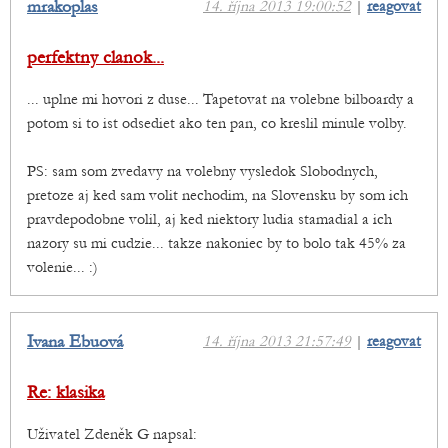
mrakoplas
14. října 2013 19:00:52
|
reagovat
perfektny clanok...
... uplne mi hovori z duse... Tapetovat na volebne bilboardy a
potom si to ist odsediet ako ten pan, co kreslil minule volby.
PS: sam som zvedavy na volebny vysledok Slobodnych,
pretoze aj ked sam volit nechodim, na Slovensku by som ich
pravdepodobne volil, aj ked niektory ludia stamadial a ich
nazory su mi cudzie... takze nakoniec by to bolo tak 45% za
volenie... :)
Ivana Ebuová
14. října 2013 21:57:49
|
reagovat
Re: klasika
Uživatel Zdeněk G napsal: