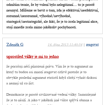
odmítám teorie, že by volení bylo nelegitimní.... to je prostě
nesmysl. Můžeme se bavit o tom, zda je efektivní/neefektivní,
rozumné/nerozumné, výhodné/nevýhodné,
strategicé/nestrategické, ale fakt, že je to zcela legitimní akce,
stojí mnedle zcela mimo jakékoliv pochybnosti.
Zdeněk G
14. října 2013 11:40:54
|
reagovat
uprostřed války je mi to jedno
že porušuji něčí přirozená práva. Vím že je to argument na
který tu budou asi mnozí reagovat citlivě protože je to
obvykle poslední argument etatistů když chtějí vyhrát diskusi
a nemají už co říct.
Demokracie je prostě civilizované vedení války. Samozřejmě
že je to násilí. A jako v jakékoli jiné válce splývá obrana a