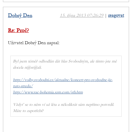
Dobrý Den
15. října 2013 07:26:29
|
reagovat
Re: Proč?
Uživatel Dobrý Den napsal:
Byl jsem téměř odhodlán dát hlas Svobodným, ale tímto jste mě
docela n@sr@ali.
http://volby.svobodni.cz/aktualne/koncert-pro-svobodne-jiz-
tuto-stredu/
http://www.rac-bohemia.szm.com/stb.htm
Vždyť se to něm ví už léta a několikrát sám nepřímo potvrdil.
Máte to zapotřebí?