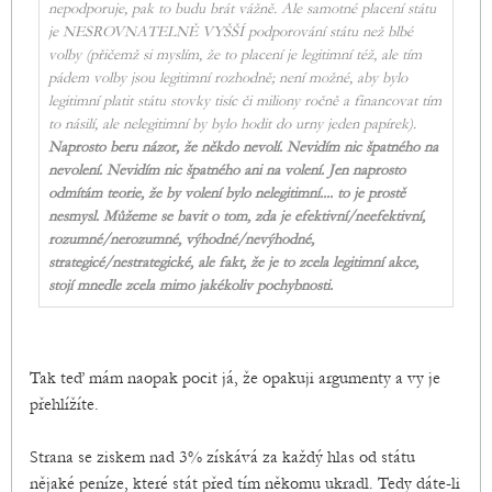
nepodporuje, pak to budu brát vážně. Ale samotné placení státu
je NESROVNATELNĚ VYŠŠÍ podporování státu než blbé
volby (přičemž si myslím, že to placení je legitimní též, ale tím
pádem volby jsou legitimní rozhodně; není možné, aby bylo
legitimní platit státu stovky tisíc či miliony ročně a financovat tím
to násilí, ale nelegitimní by bylo hodit do urny jeden papírek).
Naprosto beru názor, že někdo nevolí. Nevidím nic špatného na
nevolení. Nevidím nic špatného ani na volení. Jen naprosto
odmítám teorie, že by volení bylo nelegitimní.... to je prostě
nesmysl. Můžeme se bavit o tom, zda je efektivní/neefektivní,
rozumné/nerozumné, výhodné/nevýhodné,
strategicé/nestrategické, ale fakt, že je to zcela legitimní akce,
stojí mnedle zcela mimo jakékoliv pochybnosti.
Tak teď mám naopak pocit já, že opakuji argumenty a vy je
přehlížíte.
Strana se ziskem nad 3% získává za každý hlas od státu
nějaké peníze, které stát před tím někomu ukradl. Tedy dáte-li