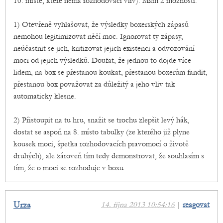
10. místě, které nemá rozhodovací vliv). Mám 2 možnosti:
1) Otevřeně vyhlašovat, že výsledky boxerských zápasů
nemohou legitimizovat něčí moc. Ignorovat ty zápasy,
neúčastnit se jich, kritizovat jejich existenci a odvozování
moci od jejich výsledků. Doufat, že jednou to dojde více
lidem, na box se přestanou koukat, přestanou boxerům fandit,
přestanou box považovat za důležitý a jeho vliv tak
automaticky klesne.
2) Přistoupit na tu hru, snažit se trochu zlepšit levý hák,
dostat se aspoň na 8. místo tabulky (ze kterého již plyne
kousek moci, špetka rozhodovacích pravomocí o životě
druhých), ale zároveň tím tedy demonstrovat, že souhlasím s
tím, že o moci se rozhoduje v boxu.
Urza
14. října 2013 10:54:16
|
reagovat