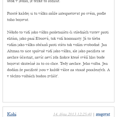
útok v jedno, je těžké to rozlišit.
Prostě každej si tu válku může interpretovat po svém, podle
toho bojovat.
Někdo to vidí jako válku proletariátu či středních vrstev proti
elitám, jako paní Ebuová, tak volí komunisty. Já to třeba
vidím jako válku občanů proti státu tak volím svobodné. Jan
Altman to sice správně vidí jako válku, ale jako pacifista se
nechce účastnit, navíc neví zda frakce které svěří hlas bude
bojovat skutečně za to co chce. Tedy nechce. Jeho volba. Jen
dodám źe pacifisté jsou v každé válce na straně poražených. A
v těchto volbách budou zvlášť.
Kohi
14. října 2013 12:25:40
|
reagovat