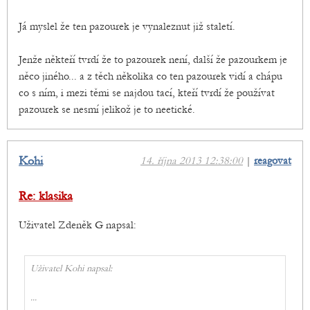
Já myslel že ten pazourek je vynaleznut již staletí.
Jenže někteří tvrdí že to pazourek není, další že pazourkem je
něco jiného... a z těch několika co ten pazourek vidí a chápu
co s ním, i mezi těmi se najdou tací, kteří tvrdí že používat
pazourek se nesmí jelikož je to neetické.
Kohi
14. října 2013 12:38:00
|
reagovat
Re: klasika
Uživatel Zdeněk G napsal:
Uživatel Kohi napsal:
...