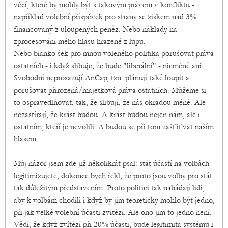
věcí, které by mohly být s takovým právem v konfliktu -
například volební příspěvek pro strany se ziskem nad 3%
financovaný z uloupených peněz. Nebo náklady na
zprocesování mého hlasu hrazené z lupu.
Nebo bianko šek pro mnou voleného politika porušovat práva
ostatních - i když slibuje, že bude "liberální" - nicméně ani
Svobodní neprosazují AnCap, tzn. plánují také loupit a
porušovat přirozená/majetková práva ostatních. Můžeme si
to ospravedlňovat, tak, že slibují, že nás okradou méně. Ale
nezastírají, že krást budou. A krást budou nejen nám, ale i
ostatním, kteří je nevolili. A budou se při tom zašťiťvat naším
hlasem.
Můj názor jsem zde již několikrát psal: stát účastí na volbách
legitimizujete, dokonce bych řekl, že proto jsou volby pro stát
tak důležitým představením. Proto politici tak nabádají lidi,
aby k volbám chodili i když by jim teoreticky mohlo být jedno,
při jak velké volební účasti zvítězí. Ale ono jim to jedno není.
Vědí, že když zvítězí při 20% účasti, bude legitimita systému i