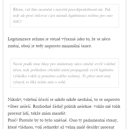
Říkáte, váš hlas nezmění s největší pravděpodobností nic. Pak
tedy ale proč riskovat i jen náznak legitimizace režimu pro ono
NIC?
Legitimizace režimu je stejně výrazná jako to, že se něco
změní, obojí je tedy naprosto minimální šance.
Navíc podle mne hlasy pro ministrany něco změní: zvýší volební
účast, tedy pohledem oficiální státní propagandy zvýší legitimitu
výsledku voleb (a potažmo celého režimu). To přeci není můj
výmysl, to říká režim sám o sobě.
Nikoliv, volební účastí se nikdo nikde neohání, to se naprosto
vůbec neřeší. Rozhodně žádný politik neřekne: volilo mě tolik
procent lidí, takže mám mandát.
Proč? Protože by to bylo směšné. Ono ty parlamentní strany,
které vládnou, volí jednotky až velmi malé desítky procent