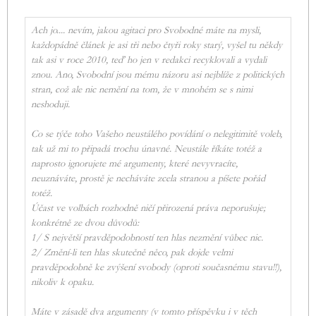
Ach jo.... nevím, jakou agitaci pro Svobodné máte na mysli,
každopádně článek je asi tři nebo čtyři roky starý, vyšel tu někdy
tak asi v roce 2010, teď ho jen v redakci recyklovali a vydali
znou. Ano, Svobodní jsou mému názoru asi nejblíže z politických
stran, což ale nic nemění na tom, že v mnohém se s nimi
neshoduji.
Co se týče toho Vašeho neustálého povídání o nelegitimitě voleb,
tak už mi to připadá trochu únavné. Neustále říkáte totéž a
naprosto ignorujete mé argumenty, které nevyvracíte,
neuznáváte, prostě je necháváte zcela stranou a píšete pořád
totéž.
Účast ve volbách rozhodně ničí přirozená práva neporušuje;
konkrétně ze dvou důvodů:
1/ S největší pravděpodobností ten hlas nezmění vůbec nic.
2/ Změní-li ten hlas skutečně něco, pak dojde velmi
pravděpodobně ke zvýšení svobody (oproti současnému stavu!!),
nikoliv k opaku.
Máte v zásadě dva argumenty (v tomto příspěvku i v těch