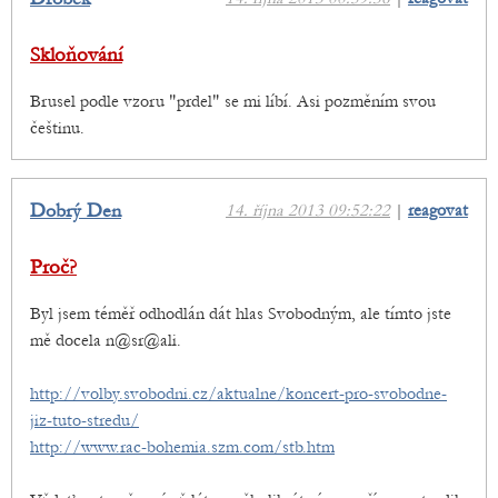
Skloňování
Brusel podle vzoru "prdel" se mi líbí. Asi pozměním svou
češtinu.
Dobrý Den
14. října 2013 09:52:22
|
reagovat
Proč?
Byl jsem téměř odhodlán dát hlas Svobodným, ale tímto jste
mě docela n@sr@ali.
http://volby.svobodni.cz/aktualne/koncert-pro-svobodne-
jiz-tuto-stredu/
http://www.rac-bohemia.szm.com/stb.htm