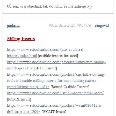
Už sem si ji objednal, tak doufám, že mě zahřeje :-))
jackma
09. května 2025 09:17:16
|
reagovat
Milling Inserts
https://www.estoolcarbide.com/pro_cat/steel-
inserts/index.html
[carbide inserts for steel]
https://www.estoolcarbide.com/product/aluminum-milling-
inserts-p-1219/
[SEHT Insert]
https://www.estoolcarbide.com/product/cnc-lathe-cutting-
tools-indexable-milling-inserts-for-copy-milling-cutters-
rpmt1204mo-mc-p-1181/
[Round Carbide Inserts]
https://www.estoolcarbide.com/lathe-inserts/rcmx-insert/
[RCMX Insert]
https://www.estoolcarbide.com/product/wcmt080412-u-
drill-inserts-p-1209/
[WCMT Insert]