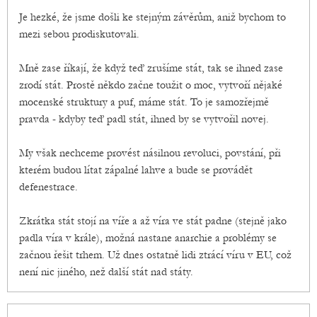
Je hezké, že jsme došli ke stejným závěrům, aniž bychom to
mezi sebou prodiskutovali.
Mně zase říkají, že když teď zrušíme stát, tak se ihned zase
zrodí stát. Prostě někdo začne toužit o moc, vytvoří nějaké
mocenské struktury a puf, máme stát. To je samozřejmě
pravda - kdyby teď padl stát, ihned by se vytvořil novej.
My však nechceme provést násilnou revoluci, povstání, při
kterém budou lítat zápalné lahve a bude se provádět
defenestrace.
Zkrátka stát stojí na víře a až víra ve stát padne (stejně jako
padla víra v krále), možná nastane anarchie a problémy se
začnou řešit trhem. Už dnes ostatně lidi ztrácí víru v EU, což
není nic jiného, než další stát nad státy.