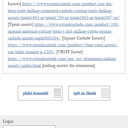
Inserts]
https://www.estoolcarbide.com/product/use-for-
deep-hole-drilling-cemented-carbide-cutting-tools-drilling-
inserts-tpmx1403-rg-tpmx1704-rg-tpmx2405-rg-tpmx2807-rg/
[Tpmx inserts]
https://www.estoolcarbide.com/product/100-
original-material-cutting-tools-t-slot-milling-cutter-square-
carbide-inserts-mpht060304/
[Square Carbide Inserts]
https://www.estoolcarbide.com/product/vbmt-steel-inserts-
cnc-lathe-turning-p-1205/
[VBMT Insert]
https://www.estoolcarbide.com/pro_cat/aluminum-milling-
inserts/index.html
[milling inserts for aluminum]
přidat komentář
zpět na článek
Login: