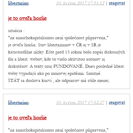
libertarian
10. května 2017 17:51:12
|
reagovat
je to oveľa horšie
situácia :
"na anarchokapitalismus není společnost připravena,"
je oveľa horšia. Stav libertarianov v ČR aj v SR je
katastrofálne nízky. Ešte pred 15 rokmi bolo zopár diskusných
fór a libert. webov, kde to vrelo aktivitou autorov aj
diskutérov. A texty ozaj FUNDOVANÉ. Dnes posledné libert.
weby vypadajú ako po morovej epidémii. Smutné.
ŠTÁT sa doslova kurví , ale odporcov má stále menej.
libertarian
10. května 2017 17:52:27
|
reagovat
je to oveľa horšie
"na anarchokapitalismus není společnost připravena,"