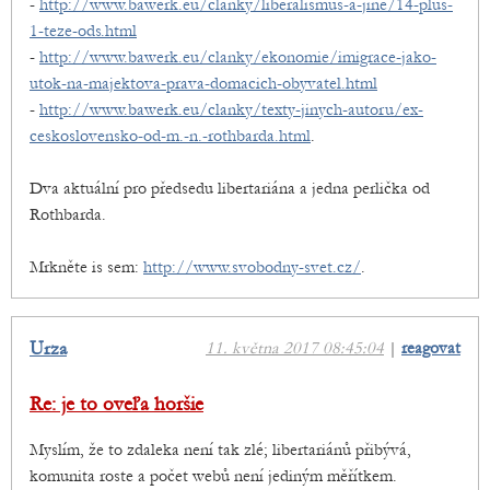
-
http://www.bawerk.eu/clanky/liberalismus-a-jine/14-plus-
1-teze-ods.html
-
http://www.bawerk.eu/clanky/ekonomie/imigrace-jako-
utok-na-majektova-prava-domacich-obyvatel.html
-
http://www.bawerk.eu/clanky/texty-jinych-autoru/ex-
ceskoslovensko-od-m.-n.-rothbarda.html
.
Dva aktuální pro předsedu libertariána a jedna perlička od
Rothbarda.
Mrkněte is sem:
http://www.svobodny-svet.cz/
.
Urza
11. května 2017 08:45:04
|
reagovat
Re: je to oveľa horšie
Myslím, že to zdaleka není tak zlé; libertariánů přibývá,
komunita roste a počet webů není jediným měřítkem.