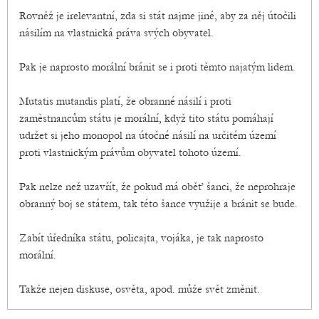
Rovněž je irelevantní, zda si stát najme jiné, aby za něj útočili
násilím na vlastnická práva svých obyvatel.
Pak je naprosto morální bránit se i proti těmto najatým lidem.
Mutatis mutandis platí, že obranné násilí i proti
zaměstnancům státu je morální, když tito státu pomáhají
udržet si jeho monopol na útočné násilí na určitém území
proti vlastnickým právům obyvatel tohoto území.
Pak nelze než uzavřít, že pokud má oběť šanci, že neprohraje
obranný boj se státem, tak této šance využije a bránit se bude.
Zabít úředníka státu, policajta, vojáka, je tak naprosto
morální.
Takže nejen diskuse, osvěta, apod. může svět změnit.