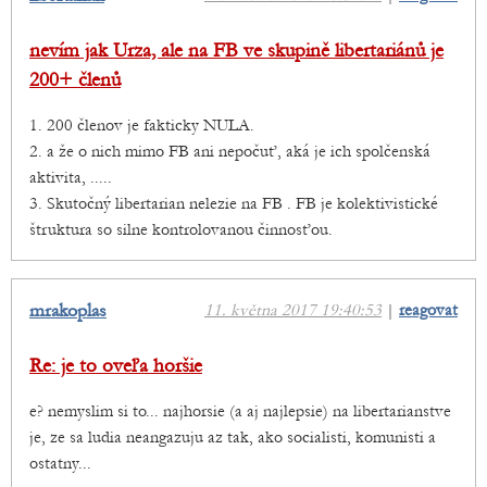
nevím jak Urza, ale na FB ve skupině libertariánů je
200+ členů
1. 200 členov je fakticky NULA.
2. a že o nich mimo FB ani nepočuť, aká je ich spolčenská
aktivita, .....
3. Skutočný libertarian nelezie na FB . FB je kolektivistické
štruktura so silne kontrolovanou činnosťou.
mrakoplas
11. května 2017 19:40:53
|
reagovat
Re: je to oveľa horšie
e? nemyslim si to... najhorsie (a aj najlepsie) na libertarianstve
je, ze sa ludia neangazuju az tak, ako socialisti, komunisti a
ostatny...