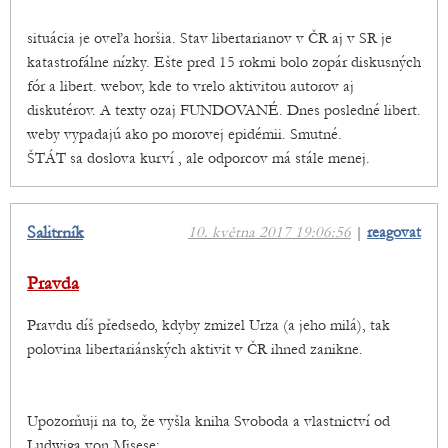
situácia je oveľa horšia. Stav libertarianov v ČR aj v SR je
katastrofálne nízky. Ešte pred 15 rokmi bolo zopár diskusných
fór a libert. webov, kde to vrelo aktivitou autorov aj
diskutérov. A texty ozaj FUNDOVANÉ. Dnes posledné libert.
weby vypadajú ako po morovej epidémii. Smutné.
ŠTÁT sa doslova kurví , ale odporcov má stále menej.
Salitrník
10. května 2017 19:06:56
|
reagovat
Pravda
Pravdu díš předsedo, kdyby zmizel Urza (a jeho milá), tak
polovina libertariánských aktivit v ČR ihned zanikne.
Upozorňuji na to, že vyšla kniha Svoboda a vlastnictví od
Ludwiga von Misese: