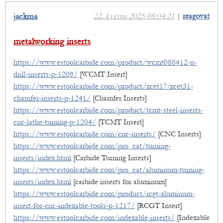
jackma
22. května 2025 08:04:21
|
reagovat
metalworking inserts
https://www.estoolcarbide.com/product/wcmt080412-u-
drill-inserts-p-1209/
[WCMT Insert]
https://www.estoolcarbide.com/product/xcet17-xcet31-
chamfer-inserts-p-1241/
[Chamfer Inserts]
https://www.estoolcarbide.com/product/tcmt-steel-inserts-
cnc-lathe-turning-p-1204/
[TCMT Insert]
https://www.estoolcarbide.com/cnc-inserts/
[CNC Inserts]
https://www.estoolcarbide.com/pro_cat/turning-
inserts/index.html
[Carbide Turning Inserts]
https://www.estoolcarbide.com/pro_cat/aluminum-turning-
inserts/index.html
[carbide inserts for aluminum]
https://www.estoolcarbide.com/product/rcgt-aluminum-
insert-for-cnc-indexable-tools-p-1217/
[RCGT Insert]
https://www.estoolcarbide.com/indexable-inserts/
[Indexable