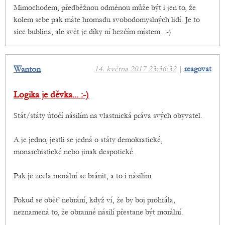
Mimochodem, předběžnou odměnou může být i jen to, že
kolem sebe pak máte hromadu svobodomyslných lidí. Je to
sice bublina, ale svět je díky ní hezčím místem. :-)
Wanton
14. května 2017 23:36:32
|
reagovat
Logika je děvka... :-)
Stát/státy útočí násilím na vlastnická práva svých obyvatel.
A je jedno, jestli se jedná o státy demokratické,
monarchistické nebo jinak despotické.
Pak je zcela morální se bránit, a to i násilím.
Pokud se oběť nebrání, když ví, že by boj prohrála,
neznamená to, že obranné násilí přestane být morální.