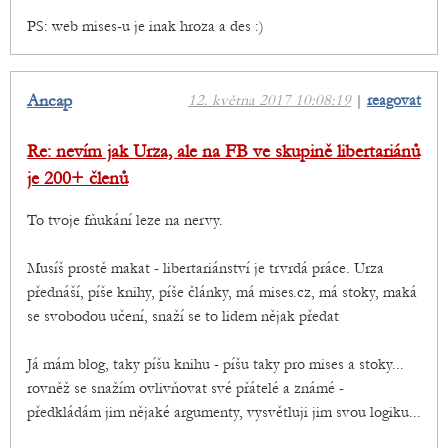
PS: web mises-u je inak hroza a des :)
Ancap
12. května 2017 10:08:19
|
reagovat
Re: nevím jak Urza, ale na FB ve skupině libertariánů
je 200+ členů
To tvoje fňukání leze na nervy.
Musíš prostě makat - libertariánství je trvrdá práce. Urza
přednáší, píše knihy, píše články, má mises.cz, má stoky, maká
se svobodou učení, snaží se to lidem nějak předat
Já mám blog, taky píšu knihu - píšu taky pro mises a stoky...
rovněž se snažím ovlivňovat své přátelé a známé -
předkládám jim nějaké argumenty, vysvětluji jim svou logiku...