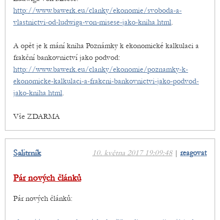
http://www.bawerk.eu/clanky/ekonomie/svoboda-a-
vlastnictvi-od-ludwiga-von-misese-jako-kniha.html
.
A opět je k mání kniha Poznámky k ekonomické kalkulaci a
frakční bankovnictví jako podvod:
http://www.bawerk.eu/clanky/ekonomie/poznamky-k-
ekonomicke-kalkulaci-a-frakcni-bankovnictvi-jako-podvod-
jako-kniha.html
.
Vše ZDARMA
Salitrník
10. května 2017 19:09:48
|
reagovat
Pár nových článků
Pár nových článků: