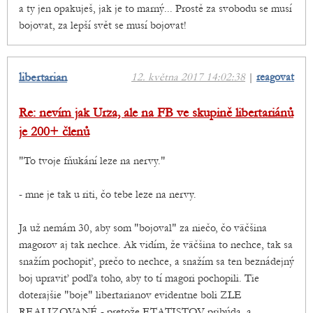
a ty jen opakuješ, jak je to marný... Prostě za svobodu se musí
bojovat, za lepší svět se musí bojovat!
libertarian
12. května 2017 14:02:38
|
reagovat
Re: nevím jak Urza, ale na FB ve skupině libertariánů
je 200+ členů
"To tvoje fňukání leze na nervy."
- mne je tak u riti, čo tebe leze na nervy.
Ja už nemám 30, aby som "bojoval" za niečo, čo väčšina
magorov aj tak nechce. Ak vidím, že väčšina to nechce, tak sa
snažím pochopiť, prečo to nechce, a snažím sa ten beznádejný
boj upraviť podľa toho, aby to tí magori pochopili. Tie
doterajšie "boje" libertarianov evidentne boli ZLE
REALIZOVANÉ - pretože ETATISTOV pribúda, a