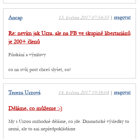
Ancap
13. května 2017 07:54:55
|
reagovat
Re: nevím jak Urza, ale na FB ve skupině libertariánů
je 200+ členů
Fňukání a výmluvy
co na svůj post chceš slyšet, co?
Tereza Urzová
14. května 2017 19:58:04
|
reagovat
Děláme, co můžeme :-)
My s Urzou rozhodně děláme, co jde. Dramatické výsledky to
nemá, ale to ani nepředpokládáme.