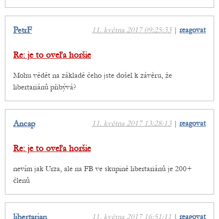
PetrF
11. května 2017 09:25:33
|
reagovat
Re: je to oveľa horšie
Mohu vědět na základě čeho jste došel k závěru, že
libertariánů přibývá?
Ancap
11. května 2017 13:28:13
|
reagovat
Re: je to oveľa horšie
nevím jak Urza, ale na FB ve skupině libertariánů je 200+
členů
libertarian
11. května 2017 16:51:11
|
reagovat