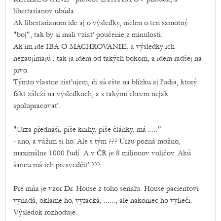
libertarianov ubúda.
Ak libertarianom ide aj o výsledky, nielen o ten samotný
"boj", tak by si mali vziať poučenie z minulosti.
Ak im ide IBA O MACHROVANIE, a výsledky ich
nezaujímajú , tak ja idem od takých bokom, a idem radšej na
pivo.
Týmto vlastne zisťujem, či sú ešte na blízku aj ľudia, ktorý
fakt záleží na výsledkoch, a s takými chcem nejak
spolupracovať.
"Urza přednáší, píše knihy, píše články, má ....."
- ano, a vážim si ho. Ale s tým ??? Urzu pozná možno,
maximálne 1000 ľudí. A v ČR je 8 milionov voličov. Akú
šancu má ich presvedčiť ???
Pre mňa je vzor Dr. House z toho serialu. House pacientovi
vynadá, oklame ho, vyfacká, ......, ale nakoniec ho vylieči.
Výsledok rozhoduje.