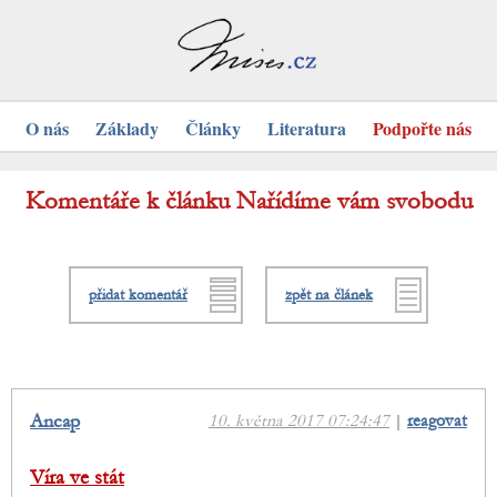
O nás
Základy
Články
Literatura
Podpořte nás
Komentáře k článku Nařídíme vám svobodu
přidat komentář
zpět na článek
Ancap
10. května 2017 07:24:47
|
reagovat
Víra ve stát