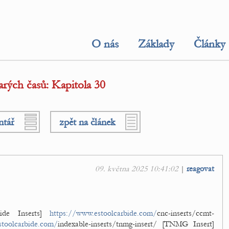
O nás
Základy
Články
rých časů: Kapitola 30
ntář
zpět na článek
09. května 2025 10:41:02
|
reagovat
ide Inserts]
https://www.estoolcarbide.com/
cnc-inserts/ccmt-
stoolcarbide.com/
indexable-inserts/tnmg-insert/ [TNMG Insert]