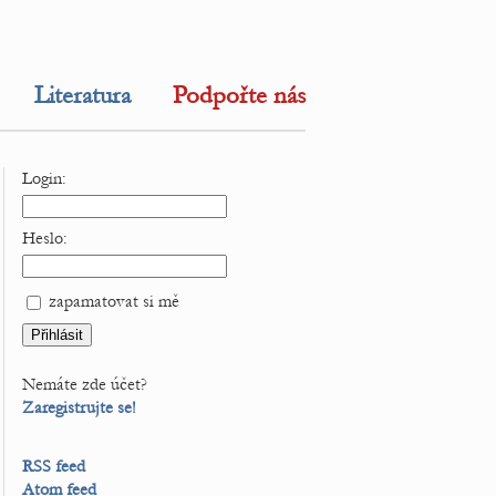
Literatura
Podpořte nás
Login:
Heslo:
zapamatovat si mě
Nemáte zde účet?
Zaregistrujte se!
RSS feed
Atom feed