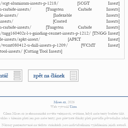
ct/scgt-aluminum-inserts-p-1218/ [SCGT Insert]
ten-carbide-inserts/ [Tungsten Carbide Inserts]
exable-inserts/ [Indexable Inserts]
ted-inserts/ [Coated Inserts]
ten-carbide-inserts/ [Tungsten Carbide Inserts]
/tngg160402r-l-s-grinding-cermet-inserts-p-1212/ [TNGG Insert]
xable-inserts/apkt-insert/ [APKT Insert]
ct/wcmt080412-u-drill-inserts-p-1209/ [WCMT Insert]
tool-inserts/ [Cutting Tool Inserts]
ntář
zpět na článek
Mises.cz
,
2026
Web vytvořil
Urza
.
Cílem Mises.cz je ekonomická osvěta veřejnosti; uvítáme, když naše texty budete šířit.
uhlas s šířením platí jen pro naše texty; pro převzaté články platí pravidla původního zdro
Názory prezentované na těchto stránkách jsou individuálními vyjádřeními jejich autorů.