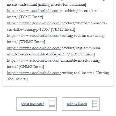
inserts/index.html [milling inserts for aluminum]
https://www.estoolcarbide.com/
machining-inserts/tcmt-
insert/ [TCMT Insert]
https://www.estoolcarbide.com/
product/vbmt-steel-inserts-
cnc-lathe-turning-p-1205/ [VBMT Insert]
https://www.estoolcarbide.com/
cutting-tool-inserts/wnmg-
insert/ [WNMG Insert]
https://www.estoolcarbide.com/
product/rcgt-aluminum-
insert-for-cnc-indexable-tools-p-1217/ [RCGT Insert]
https://www.estoolcarbide.com/
indexable-inserts/cnmg-
insert/ [CNMG Insert]
https://www.estoolcarbide.com/
cutting-tool-inserts/ [Cutting
Tool Inserts]
přidat komentář
zpět na článek