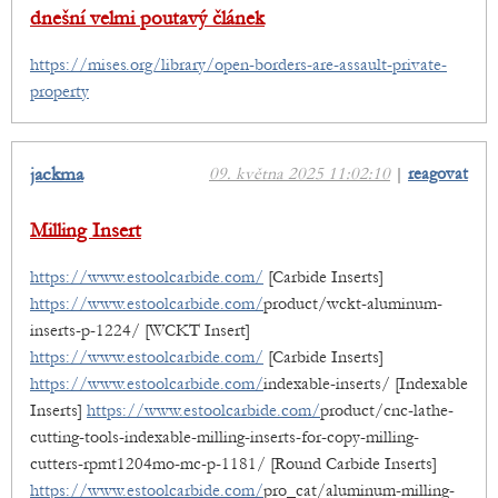
dnešní velmi poutavý článek
https://mises.org/library/open-borders-are-assault-private-
property
jackma
09. května 2025 11:02:10
|
reagovat
Milling Insert
https://www.estoolcarbide.com/
[Carbide Inserts]
https://www.estoolcarbide.com/
product/wckt-aluminum-
inserts-p-1224/ [WCKT Insert]
https://www.estoolcarbide.com/
[Carbide Inserts]
https://www.estoolcarbide.com/
indexable-inserts/ [Indexable
Inserts]
https://www.estoolcarbide.com/
product/cnc-lathe-
cutting-tools-indexable-milling-inserts-for-copy-milling-
cutters-rpmt1204mo-mc-p-1181/ [Round Carbide Inserts]
https://www.estoolcarbide.com/
pro_cat/aluminum-milling-