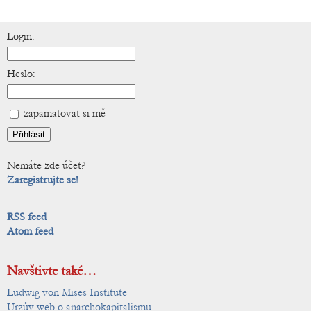
Login:
Heslo:
zapamatovat si mě
Nemáte zde účet?
Zaregistrujte se!
RSS feed
Atom feed
Navštivte také…
Ludwig von Mises Institute
Urzův web o anarchokapitalismu