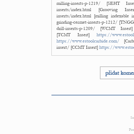
milling-inserts-p-1219/ [SEHT In
inserts/index.html [Grooving Ins
inserts/index.html [milling indexable i
grinding-cermet-inserts-p-1212/ [TNGG
drill-inserts-p-1209/ [WCMT Inser
[TCMT Insert]
https://www.estoo
https://www.estoolcarbide.com/
[Carb
insert/ [CCMT Insert]
https://www.esto
přidat kome
So
Pro