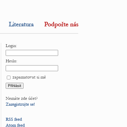
Literatura
Podpořte nás
Login:
Heslo:
zapamatovat si mě
Nemáte zde účet?
Zaregistrujte se!
RSS feed
Atom feed