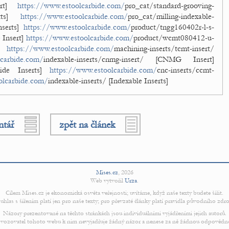
sert]
https://www.estoolcarbide.com/
pro_cat/standard-grooving-
erts]
https://www.estoolcarbide.com/
pro_cat/milling-indexable-
nserts]
https://www.estoolcarbide.com/
product/tngg160402r-l-s-
 Insert]
https://www.estoolcarbide.com/
product/wcmt080412-u-
t]
https://www.estoolcarbide.com/
machining-inserts/tcmt-insert/
lcarbide.com/
indexable-inserts/cnmg-insert/ [CNMG Insert]
ide Inserts]
https://www.estoolcarbide.com/
cnc-inserts/ccmt-
olcarbide.com/
indexable-inserts/ [Indexable Inserts]
ntář
zpět na článek
Mises.cz
,
2026
Web vytvořil
Urza
.
Cílem Mises.cz je ekonomická osvěta veřejnosti; uvítáme, když naše texty budete šířit.
uhlas s šířením platí jen pro naše texty; pro převzaté články platí pravidla původního zdro
Názory prezentované na těchto stránkách jsou individuálními vyjádřeními jejich autorů.
vozovatel tohoto webu k nim nevyjadřuje žádný názor a nenese za ně žádnou odpovědn