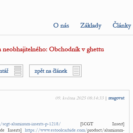
O nás
Základy
Články
 neobhajitelného: Obchodník v ghettu
ntář
zpět na článek
09. května 2025 08:14:33
|
reagovat
/scgt-aluminum-inserts-p-1218/
[SCGT Insert]
de Inserts]
https://www.estoolcarbide.com/
product/aluminum-