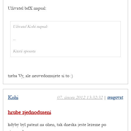
Uživatel bdX napsal:
Uživatel Kohi napsal:
...
Která spousta
treba Vy, ale neuvedomujete si to :)
Kohi
07. února 2012 13:32:32
|
reagovat
hrube zjednoduseni
kdyby byl patent na ohen, tak dneska jeste lezeme po