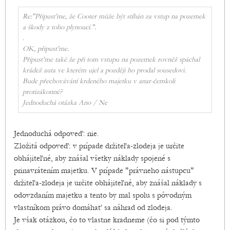
Re:"Připusťme, že Cooter může být stíhán za vstup na pozemek
a škody z toho plynoucí.".
.
OK, připusťme.
Připusťme také že při tom vstupu na pozemek rovněž spáchal
krádež auta ve kterém ujel a později ho prodal sousedovi.
Bude přechovávání krdeného majetku v anar-čemkoli
protizákonné?
Jednoduchá otázka Ano / Ne
Jednoduchá odpoveď: nie.
Zložitá odpoveď: v prípade držiteľa-zlodeja je určite
obhájiteľné, aby znášal všetky náklady spojené s
prinavrátením majetku. V prípade "právneho nástupcu"
držiteľa-zlodeja je určite obhájiteľné, aby znášal náklady s
odovzdaním majetku a tento by mal spolu s pôvodným
vlastníkom právo domáhať sa náhrad od zlodeja.
Je však otázkou, čo to vlastne kradneme (čo si pod týmto