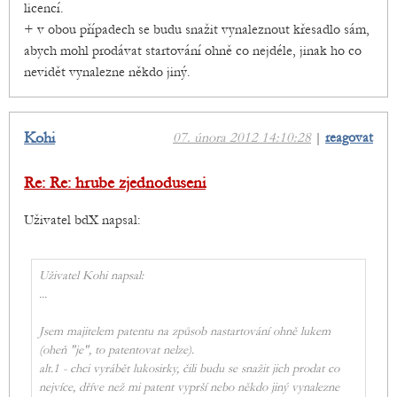
licencí.
+ v obou případech se budu snažit vynaleznout křesadlo sám,
abych mohl prodávat startování ohně co nejdéle, jinak ho co
nevidět vynalezne někdo jiný.
Kohi
07. února 2012 14:10:28
|
reagovat
Re: Re: hrube zjednoduseni
Uživatel bdX napsal:
Uživatel Kohi napsal:
...
Jsem majitelem patentu na způsob nastartování ohně lukem
(oheň "je", to patentovat nelze).
alt.1 - chci vyrábět lukosirky, čili budu se snažit jich prodat co
nejvíce, dříve než mi patent vyprší nebo někdo jiný vynalezne