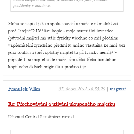
peněženky v autobuse.
Mohu se zeptat jak to spolu souvisí a můžete nám dokázat
proč "stejně"? Udělání kopie - moje materiální investice
(původní majitel má stále fyzicky všechno co měl předtím)
vs.přemístění fyzického předmětu jiného vlastníka ke mně bez
jeho souhlasu (právoplatný majitel to již fyzicky nemá)? V
případě 1. si majitel stále může sám dělat třeba bambilion
kopií nebo dalších originálů a prodávat je.
František Vilím
07. února 2012 16:55:29
|
reagovat
Re: Přechovávání a užívání uloupeného majetku
Uživatel Central Scrutinizer napsal: