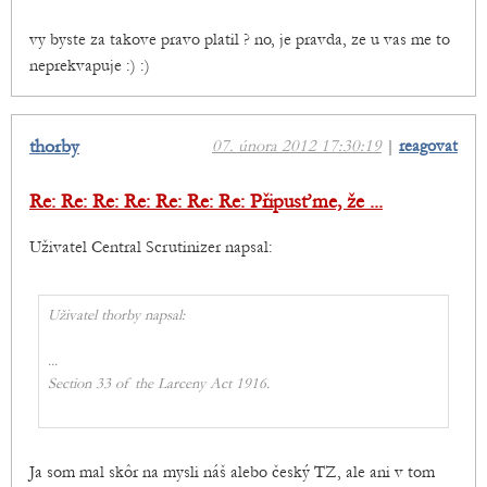
vy byste za takove pravo platil ? no, je pravda, ze u vas me to
neprekvapuje :) :)
thorby
07. února 2012 17:30:19
|
reagovat
Re: Re: Re: Re: Re: Re: Re: Připusťme, že ...
Uživatel Central Scrutinizer napsal:
Uživatel thorby napsal:
...
Section 33 of the Larceny Act 1916.
Ja som mal skôr na mysli náš alebo český TZ, ale ani v tom