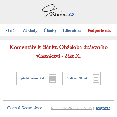
O nás
Základy
Články
Literatura
Podpořte nás
Komentáře k článku Obžaloba duševního
vlastnictví - část X.
přidat komentář
zpět na článek
Central Scrutinizer
07. února 2012 02:07:45
|
reagovat