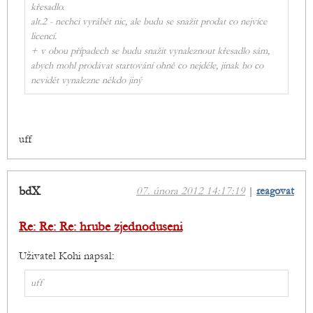
křesadlo.
alt.2 - nechci vyrábět nic, ale budu se snažit prodat co nejvíce
licencí.
+ v obou případech se budu snažit vynaleznout křesadlo sám,
abych mohl prodávat startování ohně co nejdéle, jinak ho co
nevidět vynalezne někdo jiný
uff
bdX
07. února 2012 14:17:19
|
reagovat
Re: Re: Re: hrube zjednoduseni
Uživatel Kohi napsal:
uff