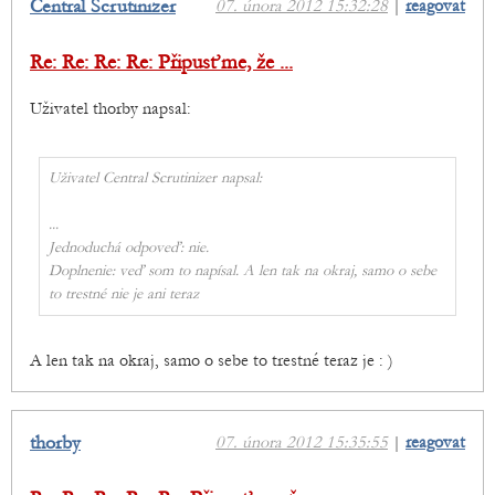
Central Scrutinizer
07. února 2012 15:32:28
|
reagovat
Re: Re: Re: Re: Připusťme, že ...
Uživatel thorby napsal:
Uživatel Central Scrutinizer napsal:
...
Jednoduchá odpoveď: nie.
Doplnenie: veď som to napísal. A len tak na okraj, samo o sebe
to trestné nie je ani teraz
A len tak na okraj, samo o sebe to trestné teraz je : )
thorby
07. února 2012 15:35:55
|
reagovat