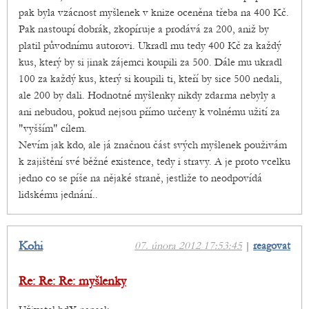
pak byla vzácnost myšlenek v knize oceněna třeba na 400 Kč.
Pak nastoupí dobrák, zkopíruje a prodává za 200, aniž by
platil původnímu autorovi. Ukradl mu tedy 400 Kč za každý
kus, který by si jinak zájemci koupili za 500. Dále mu ukradl
100 za každý kus, který si koupili ti, kteří by sice 500 nedali,
ale 200 by dali. Hodnotné myšlenky nikdy zdarma nebyly a
ani nebudou, pokud nejsou přímo určeny k volnému užití za
"vyšším" cílem.
Nevím jak kdo, ale já značnou část svých myšlenek použivám
k zajištění své běžné existence, tedy i stravy. A je proto vcelku
jedno co se píše na nějaké straně, jestliže to neodpovídá
lidskému jednání..
Kohi
07. února 2012 17:53:45
|
reagovat
Re: Re: Re: myšlenky