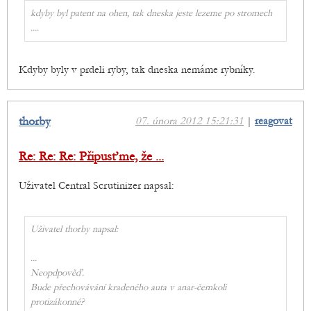
kdyby byl patent na ohen, tak dneska jeste lezeme po stromech
....
Kdyby byly v prdeli ryby, tak dneska nemáme rybníky.
thorby
07. února 2012 15:21:31
|
reagovat
Re: Re: Re: Připusťme, že ...
Uživatel Central Scrutinizer napsal:
Uživatel thorby napsal:
...
Neopdpověď.
Bude přechovávání kradeného auta v anar-čemkoli
protizákonné?