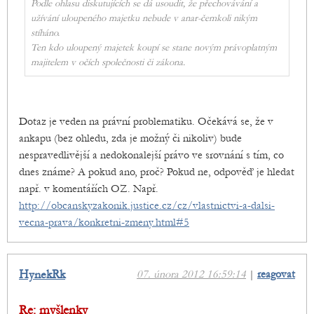
Podle ohlasu diskutujících se dá usoudit, že přechovávání a
užívání uloupeného majetku nebude v anar-čemkoli nikým
stíháno.
Ten kdo uloupený majetek koupí se stane novým právoplatným
majitelem v očích společnosti či zákona.
Dotaz je veden na právní problematiku. Očekává se, že v
ankapu (bez ohledu, zda je možný či nikoliv) bude
nespravedlivější a nedokonalejší právo ve srovnání s tím, co
dnes známe? A pokud ano, proč? Pokud ne, odpověď je hledat
např. v komentářích OZ. Např.
http://obcanskyzakonik.justice.cz/cz/vlastnictvi-a-dalsi-
vecna-prava/konkretni-zmeny.html#5
HynekRk
07. února 2012 16:59:14
|
reagovat
Re: myšlenky