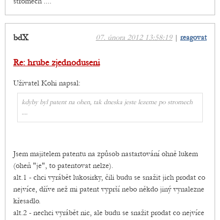
stromech ....
bdX
07. února 2012 13:58:19
|
reagovat
Re: hrube zjednoduseni
Uživatel Kohi napsal:
kdyby byl patent na ohen, tak dneska jeste lezeme po stromech
....
Jsem majitelem patentu na způsob nastartování ohně lukem
(oheň "je", to patentovat nelze).
alt.1 - chci vyrábět lukosirky, čili budu se snažit jich prodat co
nejvíce, dříve než mi patent vyprší nebo někdo jiný vynalezne
křesadlo.
alt.2 - nechci vyrábět nic, ale budu se snažit prodat co nejvíce