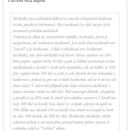
Uživatel bdX napsal:
Myšlenky jsou základem lidství ve smyslu schopnosti budovat,
tvořit, předávat informace. Bez myšlenek by lidé ani po těch
stromech pořádně neskákali.
Vzácnost je dána ne množstvím nabídky myšlenek, která je
nespočetná, ale hodnotou myšlenek. Jen malá část myšlenek má
"smysl" a je hodnotná. A lidé vyhledávají tyto hodnotné
myšlenky, aby jimi obohatili svůj život. Takže zatímco za 100
listů papíru zaplatí třeba 50 Kč a pak je klidně počmárají svými
myšlenkami a skončí v kotli nebo popelnici, tak za knihu se 100
listy zaplatí třeba 500 Kč a ještě ji celý zbytek života schraňují v
knihovně a pokud je pro ně zvláště hodnotná, tak se k ní čas od
času vrací. V takovém případě pak byla vzácnost myšlenek v
knize oceněna třeba na 400 Kč. Pak nastoupí dobrák, zkopíruje
a prodává za 200, aniž by platil původnímu autorovi. Ukradl mu
tedy 400 Kč za každý kus, který by si jinak zájemci koupili za
500. Dále mu ukradl 100 za každý kus, který si koupili ti, kteří
by sice 500 nedali, ale 200 by dali. Hodnotné myšlenky nikdy
zdarma nebyly a ani nebudou, pokud nejsou přímo určeny k
volnému užití za "vyšším" cílem.