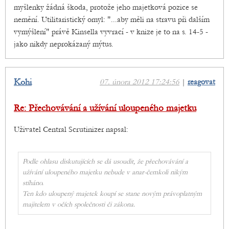
myšlenky žádná škoda, protože jeho majetková pozice se
nemění. Utilitaristický omyl: "...aby měli na stravu při dalším
vymýšlení" právě Kinsella vyvrací - v knize je to na s. 14-5 -
jako nikdy neprokázaný mýtus.
Kohi
07. února 2012 17:24:56
|
reagovat
Re: Přechovávání a užívání uloupeného majetku
Uživatel Central Scrutinizer napsal:
Podle ohlasu diskutujících se dá usoudit, že přechovávání a
užívání uloupeného majetku nebude v anar-čemkoli nikým
stíháno.
Ten kdo uloupený majetek koupí se stane novým právoplatným
majitelem v očích společnosti či zákona.