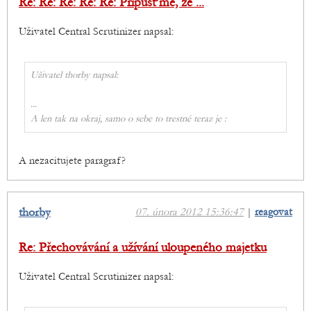
Re: Re: Re: Re: Re: Připusťme, že ...
Uživatel Central Scrutinizer napsal:
Uživatel thorby napsal:
...
A len tak na okraj, samo o sebe to trestné teraz je :
A nezacitujete paragraf?
thorby
07. února 2012 15:36:47
|
reagovat
Re: Přechovávání a užívání uloupeného majetku
Uživatel Central Scrutinizer napsal: