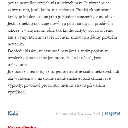
pouze nemyšlenkových vlastnických práv. Je zbytečné se
zabývat tím, jestli kniha má smlouvu. Prodej zkopírované
knihy je krádež, stejně jako je krádež peněženky v autobuse.
Jestliže někdo opajcuje nový typ pasti na myši a prodává ji
jakože ji vymyslel on sám, tak krade. Kdyby byl co k čemu,
tak s vymyslitelem uzavře licenční smlouvu a žádný problém
nevzniká.
Dopředu hlásím, že stát mně nezajímá a tudíž popisy, že
myšlenky jsou vzácné jen proto, že "stát něco", jsou
irelevantní.
Jde pouze a jen o to, že na jedné straně je snaha některých lidí
užívat zdarma a na druhé straně snaha autorů chránit své
výplody, prvořadě proto, aby měli na stravu při dalším
vymýšlení.
Kohi
07. února 2012 12:50:54
|
reagovat
Re: myšlenky