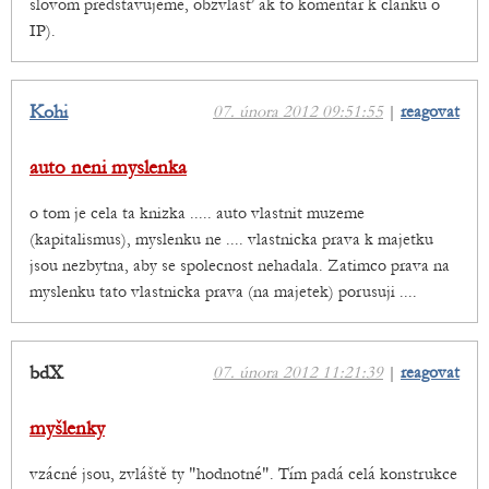
slovom predstavujeme, obzvlášť ak to komentár k článku o
IP).
Kohi
07. února 2012 09:51:55
|
reagovat
auto neni myslenka
o tom je cela ta knizka ..... auto vlastnit muzeme
(kapitalismus), myslenku ne .... vlastnicka prava k majetku
jsou nezbytna, aby se spolecnost nehadala. Zatimco prava na
myslenku tato vlastnicka prava (na majetek) porusuji ....
bdX
07. února 2012 11:21:39
|
reagovat
myšlenky
vzácné jsou, zvláště ty "hodnotné". Tím padá celá konstrukce