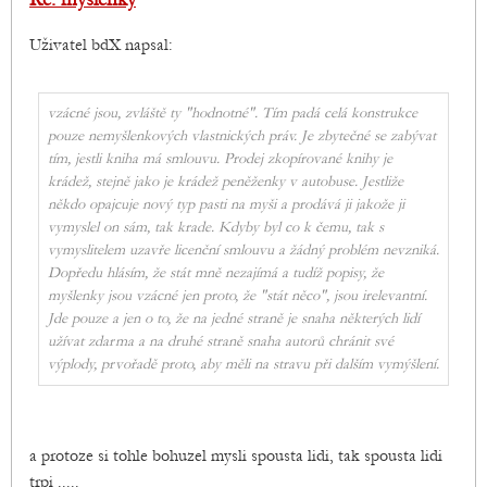
Uživatel bdX napsal:
vzácné jsou, zvláště ty "hodnotné". Tím padá celá konstrukce
pouze nemyšlenkových vlastnických práv. Je zbytečné se zabývat
tím, jestli kniha má smlouvu. Prodej zkopírované knihy je
krádež, stejně jako je krádež peněženky v autobuse. Jestliže
někdo opajcuje nový typ pasti na myši a prodává ji jakože ji
vymyslel on sám, tak krade. Kdyby byl co k čemu, tak s
vymyslitelem uzavře licenční smlouvu a žádný problém nevzniká.
Dopředu hlásím, že stát mně nezajímá a tudíž popisy, že
myšlenky jsou vzácné jen proto, že "stát něco", jsou irelevantní.
Jde pouze a jen o to, že na jedné straně je snaha některých lidí
užívat zdarma a na druhé straně snaha autorů chránit své
výplody, prvořadě proto, aby měli na stravu při dalším vymýšlení.
a protoze si tohle bohuzel mysli spousta lidi, tak spousta lidi
trpi .....