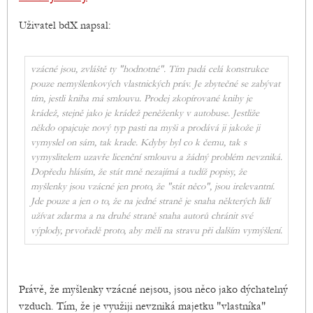
Uživatel bdX napsal:
vzácné jsou, zvláště ty "hodnotné". Tím padá celá konstrukce
pouze nemyšlenkových vlastnických práv. Je zbytečné se zabývat
tím, jestli kniha má smlouvu. Prodej zkopírované knihy je
krádež, stejně jako je krádež peněženky v autobuse. Jestliže
někdo opajcuje nový typ pasti na myši a prodává ji jakože ji
vymyslel on sám, tak krade. Kdyby byl co k čemu, tak s
vymyslitelem uzavře licenční smlouvu a žádný problém nevzniká.
Dopředu hlásím, že stát mně nezajímá a tudíž popisy, že
myšlenky jsou vzácné jen proto, že "stát něco", jsou irelevantní.
Jde pouze a jen o to, že na jedné straně je snaha některých lidí
užívat zdarma a na druhé straně snaha autorů chránit své
výplody, prvořadě proto, aby měli na stravu při dalším vymýšlení.
Právě, že myšlenky vzácné nejsou, jsou něco jako dýchatelný
vzduch. Tím, že je využiji nevzniká majetku "vlastníka"