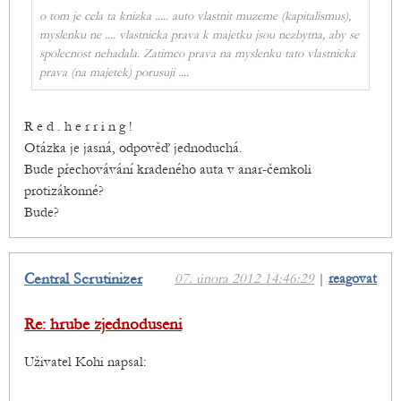
o tom je cela ta knizka ..... auto vlastnit muzeme (kapitalismus),
myslenku ne .... vlastnicka prava k majetku jsou nezbytna, aby se
spolecnost nehadala. Zatimco prava na myslenku tato vlastnicka
prava (na majetek) porusuji ....
R e d . h e r r i n g !
Otázka je jasná, odpověď jednoduchá.
Bude přechovávání kradeného auta v anar-čemkoli
protizákonné?
Bude?
Central Scrutinizer
07. února 2012 14:46:29
|
reagovat
Re: hrube zjednoduseni
Uživatel Kohi napsal: