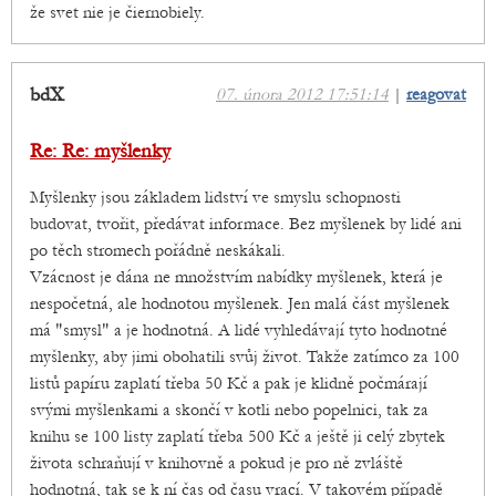
že svet nie je čiernobiely.
bdX
07. února 2012 17:51:14
|
reagovat
Re: Re: myšlenky
Myšlenky jsou základem lidství ve smyslu schopnosti
budovat, tvořit, předávat informace. Bez myšlenek by lidé ani
po těch stromech pořádně neskákali.
Vzácnost je dána ne množstvím nabídky myšlenek, která je
nespočetná, ale hodnotou myšlenek. Jen malá část myšlenek
má "smysl" a je hodnotná. A lidé vyhledávají tyto hodnotné
myšlenky, aby jimi obohatili svůj život. Takže zatímco za 100
listů papíru zaplatí třeba 50 Kč a pak je klidně počmárají
svými myšlenkami a skončí v kotli nebo popelnici, tak za
knihu se 100 listy zaplatí třeba 500 Kč a ještě ji celý zbytek
života schraňují v knihovně a pokud je pro ně zvláště
hodnotná, tak se k ní čas od času vrací. V takovém případě