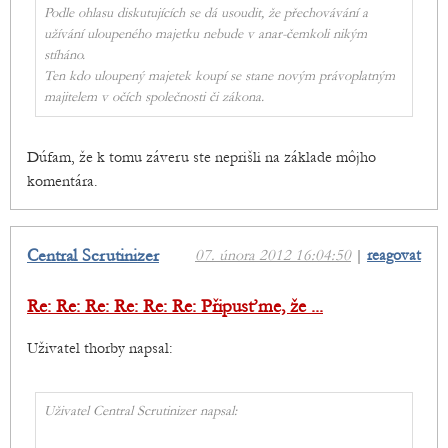
Podle ohlasu diskutujících se dá usoudit, že přechovávání a
užívání uloupeného majetku nebude v anar-čemkoli nikým
stíháno.
Ten kdo uloupený majetek koupí se stane novým právoplatným
majitelem v očích společnosti či zákona.
Dúfam, že k tomu záveru ste neprišli na základe môjho
komentára.
Central Scrutinizer
07. února 2012 16:04:50
|
reagovat
Re: Re: Re: Re: Re: Re: Připusťme, že ...
Uživatel thorby napsal:
Uživatel Central Scrutinizer napsal: