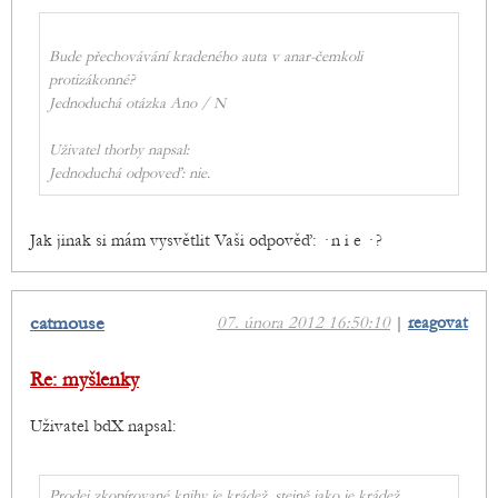
Bude přechovávání kradeného auta v anar-čemkoli
protizákonné?
Jednoduchá otázka Ano / N
Uživatel thorby napsal:
Jednoduchá odpoveď: nie.
Jak jinak si mám vysvětlit Vaši odpověď: · n i e · ?
catmouse
07. února 2012 16:50:10
|
reagovat
Re: myšlenky
Uživatel bdX napsal:
Prodej zkopírované knihy je krádež, stejně jako je krádež