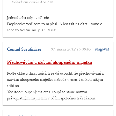
Jednoduchá otázka Ano / N
Jednoduchá odpoveď: nie.
Doplnenie: veď som to napísal. A len tak na okraj, samo o
sebe to trestné nie je ani teraz.
Central Scrutinizer
07. února 2012 15:30:05
|
reagovat
Přechovávání a užívání uloupeného majetku
Podle ohlasu diskutujících se dá usoudit, že přechovávání a
užívání uloupeného majetku nebude v anar-čemkoli nikým
stíháno.
Ten kdo uloupený majetek koupí se stane novým
právoplatným majitelem v očích společnosti či zákona.