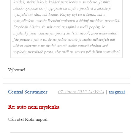
krádež, stejně jako je krádež peněženky v autobuse. Jestliže
někdo opajcuje nový typ pasti na myši a prodává ji jakože ji
vymyslel on sám, tak krade. Kdyby byl co k čemu, tak s
vymyslitelem uzavře licenční smlouvu a žádný problém nevzniká.
Dopředu hlásím, že stát mně nezajímá a tudíž popisy, že
myšlenky jsou vzácné jen proto, že "stát něco", jsou irelevantní.
Jde pouze a jen o to, že na jedné straně je snaha některých lidí
užívat zdarma a na druhé straně snaha autorů chránit své
výplody, prvořadě proto, aby měli na stravu při dalším vymýšlení.
Výborně!
Central Scrutinizer
07. února 2012 14:39:14
|
reagovat
Re: auto neni myslenka
Uživatel Kohi napsal: