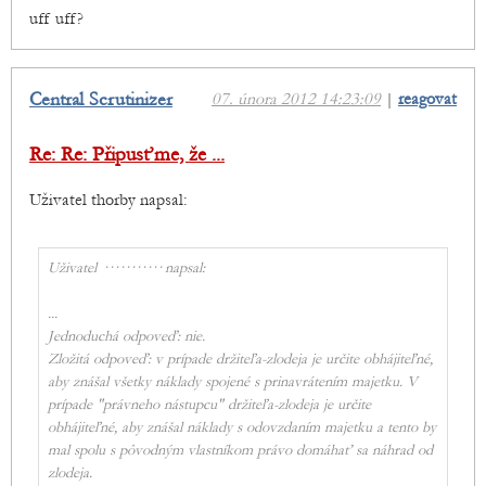
uff uff?
Central Scrutinizer
07. února 2012 14:23:09
|
reagovat
Re: Re: Připusťme, že ...
Uživatel thorby napsal:
Uživatel ··········· napsal:
...
Jednoduchá odpoveď: nie.
Zložitá odpoveď: v prípade držiteľa-zlodeja je určite obhájiteľné,
aby znášal všetky náklady spojené s prinavrátením majetku. V
prípade "právneho nástupcu" držiteľa-zlodeja je určite
obhájiteľné, aby znášal náklady s odovzdaním majetku a tento by
mal spolu s pôvodným vlastníkom právo domáhať sa náhrad od
zlodeja.