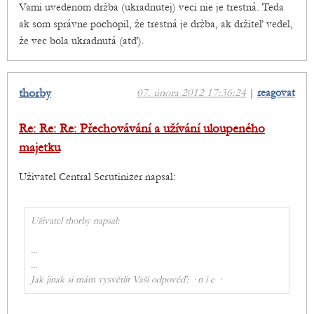
Vami uvedenom držba (ukradnutej) veci nie je trestná. Teda
ak som správne pochopil, že trestná je držba, ak držiteľ vedel,
že vec bola ukradnutá (atď).
thorby
07. února 2012 17:36:24
|
reagovat
Re: Re: Re: Přechovávání a užívání uloupeného
majetku
Uživatel Central Scrutinizer napsal:
Uživatel thorby napsal:
...
...
Jak jinak si mám vysvětlit Vaši odpověď: · n i e ·