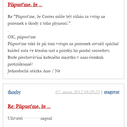
Připusťme, že ...
Re:"Připusťme, že Cooter může být stíhán za vstup na
pozemek a škody z toho plynoucí.".
.
OK, připusťme.
Připusťme také že při tom vstupu na pozemek rovněž spáchal
krádež auta ve kterém ujel a později ho prodal sousedovi.
Bude přechovávání krdeného majetku v anar-čemkoli
protizákonné?
Jednoduchá otázka Ano / Ne
thorby
07. února 2012 08:29:23
|
reagovat
Re: Připusťme, že ...
Uživatel ··········· napsal: