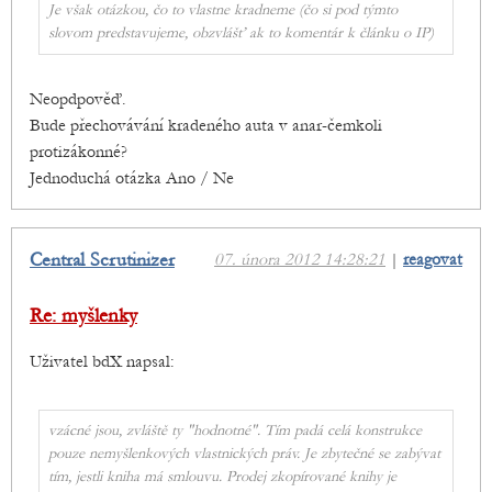
Je však otázkou, čo to vlastne kradneme (čo si pod týmto
slovom predstavujeme, obzvlášť ak to komentár k článku o IP)
Neopdpověď.
Bude přechovávání kradeného auta v anar-čemkoli
protizákonné?
Jednoduchá otázka Ano / Ne
Central Scrutinizer
07. února 2012 14:28:21
|
reagovat
Re: myšlenky
Uživatel bdX napsal:
vzácné jsou, zvláště ty "hodnotné". Tím padá celá konstrukce
pouze nemyšlenkových vlastnických práv. Je zbytečné se zabývat
tím, jestli kniha má smlouvu. Prodej zkopírované knihy je