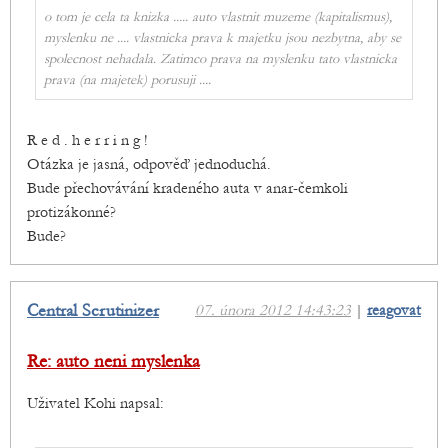
o tom je cela ta knizka ..... auto vlastnit muzeme (kapitalismus),
myslenku ne .... vlastnicka prava k majetku jsou nezbytna, aby se
spolecnost nehadala. Zatimco prava na myslenku tato vlastnicka
prava (na majetek) porusuji ....
R e d . h e r r i n g !
Otázka je jasná, odpověď jednoduchá.
Bude přechovávání kradeného auta v anar-čemkoli
protizákonné?
Bude?
Central Scrutinizer
07. února 2012 14:43:23
|
reagovat
Re: auto neni myslenka
Uživatel Kohi napsal: