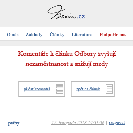
O nás
Základy
Články
Literatura
Podpořte nás
Komentáře k článku Odbory zvyšují
nezaměstnanost a snižují mzdy
přidat komentář
zpět na článek
pathy
12. listopadu 2018 19:31:36
|
reagovat