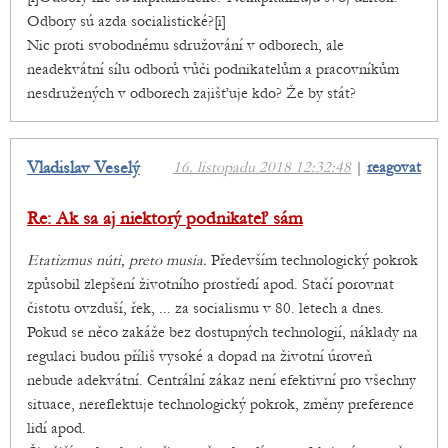
Odbory sú azda socialistické?[i]
Nic proti svobodnému sdružování v odborech, ale
neadekvátní sílu odborů vůči podnikatelům a pracovníkům
nesdružených v odborech zajišťuje kdo? Že by stát?
Vladislav Veselý
16. listopadu 2018 12:32:48
|
reagovat
Re: Ak sa aj niektorý podnikateľ sám
Etatizmus núti, preto musia.
Především technologický pokrok
způsobil zlepšení životního prostředí apod. Stačí porovnat
čistotu ovzduší, řek, ... za socialismu v 80. letech a dnes.
Pokud se něco zakáže bez dostupných technologií, náklady na
regulaci budou příliš vysoké a dopad na životní úroveň
nebude adekvátní. Centrální zákaz není efektivní pro všechny
situace, nereflektuje technologický pokrok, změny preference
lidí apod.