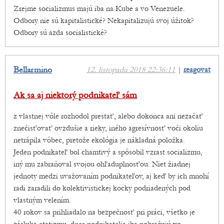
Zrejme socializmus majú iba na Kube a vo Venezuele.
Odbory nie sú kapitalistické? Nekapitalizujú svoj úžitok?
Odbory sú azda socialistické?
Bellarmino
12. listopadu 2018 22:36:11
|
reagovat
Ak sa aj niektorý podnikateľ sám
z vlastnej vôle rozhodol prestať, alebo dokonca ani nezačať
znečisťovať ovzdušie a rieky, iného agresívnosť voči okoliu
netrápila vôbec, pretože ekológia je nákladná položka.
Jeden podnikateľ bol chamtivý a spôsobil vzrast socializmu,
iný mu zabraňoval svojou ohľaduplnosťou. Niet žiadnej
jednoty medzi uvažovaním podnikateľov, aj keď by ich mnohí
radi zaradili do kolektivistickej kocky podriadených pod
vlastným velením.
40 rokov sa prihliadalo na bezpečnosť pri práci, všetko je