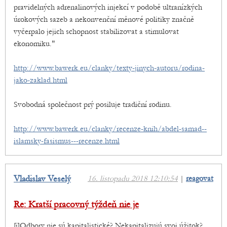
pravidelných adrenalinových injekcí v podobě ultranízkých
úrokových sazeb a nekonvenční měnové politiky značně
vyčerpalo jejich schopnost stabilizovat a stimulovat
ekonomiku."
http://www.bawerk.eu/clanky/texty-jinych-autoru/rodina-
jako-zaklad.html
Svobodná společnost prý posiluje tradiční rodinu.
http://www.bawerk.eu/clanky/recenze-knih/abdel-samad--
islamsky-fasismus---recenze.html
Vladislav Veselý
16. listopadu 2018 12:10:54
|
reagovat
Re: Kratší pracovný týždeň nie je
[i]Odbory nie sú kapitalistické? Nekapitalizujú svoj úžitok?