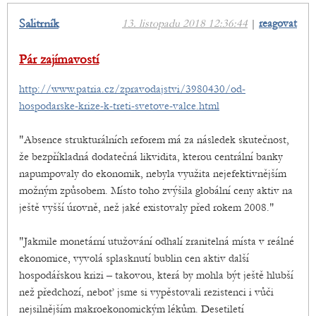
Salitrník
13. listopadu 2018 12:36:44
|
reagovat
Pár zajímavostí
http://www.patria.cz/zpravodajstvi/3980430/od-
hospodarske-krize-k-treti-svetove-valce.html
"Absence strukturálních reforem má za následek skutečnost,
že bezpříkladná dodatečná likvidita, kterou centrální banky
napumpovaly do ekonomik, nebyla využita nejefektivnějším
možným způsobem. Místo toho zvýšila globální ceny aktiv na
ještě vyšší úrovně, než jaké existovaly před rokem 2008."
"Jakmile monetární utužování odhalí zranitelná místa v reálné
ekonomice, vyvolá splasknutí bublin cen aktiv další
hospodářskou krizi – takovou, která by mohla být ještě hlubší
než předchozí, neboť jsme si vypěstovali rezistenci i vůči
nejsilnějším makroekonomickým lékům. Desetiletí