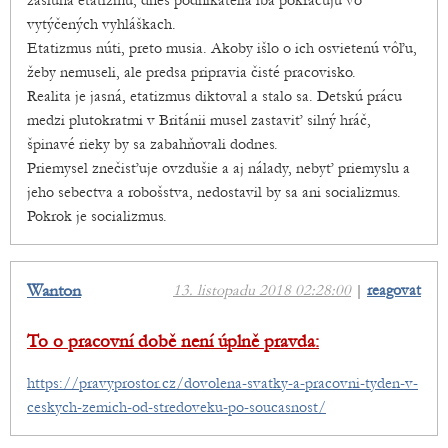
zásluha etatizmu, dnes podnikatelia iba pokračujú vo
vytýčených vyhláškach.
Etatizmus núti, preto musia. Akoby išlo o ich osvietenú vôľu,
žeby nemuseli, ale predsa pripravia čisté pracovisko.
Realita je jasná, etatizmus diktoval a stalo sa. Detskú prácu
medzi plutokratmi v Británii musel zastaviť silný hráč,
špinavé rieky by sa zabahňovali dodnes.
Priemysel znečisťuje ovzdušie a aj nálady, nebyť priemyslu a
jeho sebectva a robošstva, nedostavil by sa ani socializmus.
Pokrok je socializmus.
Wanton
13. listopadu 2018 02:28:00
|
reagovat
To o pracovní době není úplně pravda:
https://pravyprostor.cz/dovolena-svatky-a-pracovni-tyden-v-
ceskych-zemich-od-stredoveku-po-soucasnost/