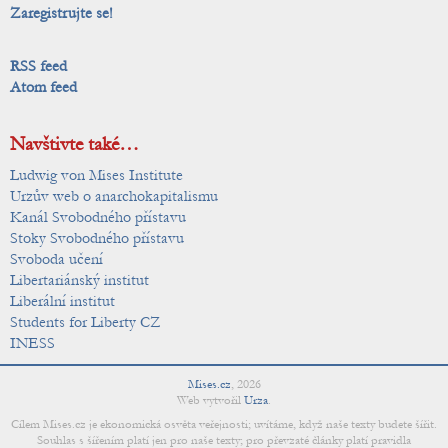
Zaregistrujte se!
RSS feed
Atom feed
Navštivte také…
Ludwig von Mises Institute
Urzův web o anarchokapitalismu
Kanál Svobodného přístavu
Stoky Svobodného přístavu
Svoboda učení
Libertariánský institut
Liberální institut
Students for Liberty CZ
INESS
Mises.cz
,
2026
Web vytvořil
Urza
.
Cílem Mises.cz je ekonomická osvěta veřejnosti; uvítáme, když naše texty budete šířit.
Souhlas s šířením platí jen pro naše texty; pro převzaté články platí pravidla