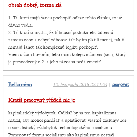
obsah dobrý, forma zlá
1. Tí, ktorí majú šancu pochopiť odkaz tohto článku, to už
dávno vedia.
2. Tí, ktorí si myslia, že tí hnusní podnikatelia zdierajú
zamestancov a nebyť odborov, tak by im platili menej, tak tí
nemajú šancu tak komplexnú logiku pochopiť.
Viem o čom hovorím, lebo mám kolegu inžiniera (sic!), ktorý
je presvedčený o 2. a jeho názor sa nedá zmeniť.
Bellarmino
12. listopadu 2018 22:11:24
|
reagovat
Kratší pracovný týždeň nie je
kapitalistický výdobytok. Odkiaľ by sa ten kapitalizmus
nabral, aby mohol prinášať a uplatňovať vlastné zásluhy? Ide
o socialistický výdobytok technologického socializmu.
Pomenovať formu socializmu ako kapitalizmus nestačí.