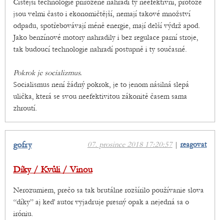
Čistější technologie přirozeně nahradí ty neefektivní, protože
jsou velmi často i ekonomičtější, nemají takové množství
odpadu, spotřebovávají méně energie, mají delší výdrž apod.
Jako benzínové motory nahradily i bez regulace parní stroje,
tak budoucí technologie nahradí postupně i ty současné.
Pokrok je socializmus.
Socialismus není žádný pokrok, je to jenom násilná slepá
ulička, která se svou neefektivitou zákonitě časem sama
zhroutí.
gofry
07. prosince 2018 17:20:57
|
reagovat
Díky / Kvůli / Vinou
Nerozumiem, prečo sa tak brutálne rozšírilo používanie slova
“díky” aj keď autor vyjadruje presný opak a nejedná sa o
iróniu.