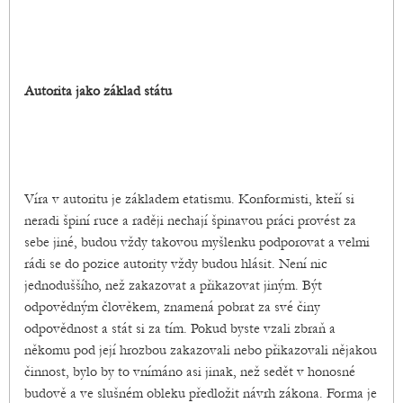
Autorita jako základ státu
Víra v autoritu je základem etatismu. Konformisti, kteří si
neradi špiní ruce a raději nechají špinavou práci provést za
sebe jiné, budou vždy takovou myšlenku podporovat a velmi
rádi se do pozice autority vždy budou hlásit. Není nic
jednoduššího, než zakazovat a přikazovat jiným. Být
odpovědným člověkem, znamená pobrat za své činy
odpovědnost a stát si za tím. Pokud byste vzali zbraň a
někomu pod její hrozbou zakazovali nebo přikazovali nějakou
činnost, bylo by to vnímáno asi jinak, než sedět v honosné
budově a ve slušném obleku předložit návrh zákona. Forma je