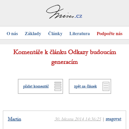
O nás
Základy
Články
Literatura
Podpořte nás
Komentáře k článku Odkazy budoucím
generacím
přidat komentář
zpět na článek
Martin
30. března 2014 14:36:25
|
reagovat