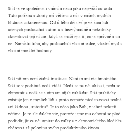
Stát je ve společnosti vnímán něco jako nejvyšší autorita.
Tuto potřebu autority má většina z nás v našich myslích
hluboce zakořeněnou. Od útlého dětství je většina lidí
učených poslouchat autoritu a bezvýhradně a nekriticky
akceptovat její názor, když se snaží zjistit, co je správné a co
ne. Namísto toho, aby poslouchali vlastní srdce, vlastní mysl a
vlastní morální hodnoty.
Stát přitom není žádná instituce. Není to ani nic hmotného.
Stát se v podstatě nedá vidět. Nedá se na něj ukázat, nedá se
zhmotnit a nedá se s ním ani nijak nakládat. Stát prakticky
existuje jen v myslích lidí a proto nemůže představovat reálné
ani žádnou „autoritu“. Je to něco jako Bůh, v jehož někteří
věříme. Je to ale daleko víc, protože jsme mu ochotni se plně
podřídit, jít za něj umírat do války a z ekonomického hlediska
obětovat až polovinu svého produktivního života.