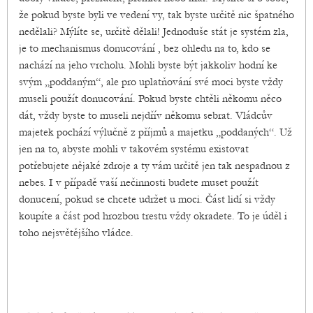
že pokud byste byli ve vedení vy, tak byste určitě nic špatného
nedělali? Mýlíte se, určitě dělali! Jednoduše stát je systém zla,
je to mechanismus donucování , bez ohledu na to, kdo se
nachází na jeho vrcholu. Mohli byste být jakkoliv hodní ke
svým „poddaným“, ale pro uplatňování své moci byste vždy
museli použít donucování. Pokud byste chtěli někomu něco
dát, vždy byste to museli nejdřív někomu sebrat. Vládcův
majetek pochází výlučně z příjmů a majetku „poddaných“. Už
jen na to, abyste mohli v takovém systému existovat
potřebujete nějaké zdroje a ty vám určitě jen tak nespadnou z
nebes. I v případě vaší nečinnosti budete muset použít
donucení, pokud se chcete udržet u moci. Část lidí si vždy
koupíte a část pod hrozbou trestu vždy okradete. To je úděl i
toho nejsvětějšího vládce.