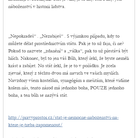
náboženství v historii lidstva.
„Nepokradeš“ . „Nezabiješ“ . S výjimkou případu, kdy to
můžete dělat prostřednictvím státu. Pak je to už fajn, či ne?
Pokud to nazvete „zdanění“ a „válka“, pak to už přestává být
hřích. Nakonec, byl to jen váš Bůh, který řekl, že byste neměli
krást a zabíjet. No stát řekl, že je to v pořádku. Je zcela
zjevné, který z těchto dvou má navrch ve vašich myslích.
Navzdory všem kostelům, synagógám a mešitám, které vidíme
kolem nás, tento národ má jednoho boha, POUZE jednoho
boha, a ten bůh se nazývá stát.
http://pravyprostor.cz/stat-je-nemocne-nabozenstvi-na-
ktere-je-treba-zapomenout/