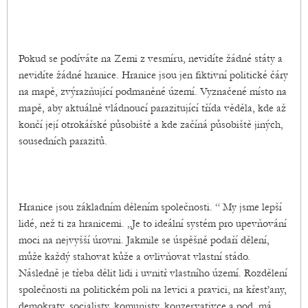
Pokud se podíváte na Zemi z vesmíru, nevidíte žádné státy a
nevidíte žádné hranice. Hranice jsou jen fiktivní politické čáry
na mapě, zvýrazňující podmaněné území. Vyznačené místo na
mapě, aby aktuálně vládnoucí parazitující třída věděla, kde až
končí její otrokářské působiště a kde začíná působiště jiných,
sousedních parazitů.
Hranice jsou základním dělením společnosti. “ My jsme lepší
lidé, než ti za hranicemi. „Je to ideální systém pro upevňování
moci na nejvyšší úrovni. Jakmile se úspěšně podaří dělení,
může každý stahovat kůže a ovlivňovat vlastní stádo.
Následně je třeba dělit lidi i uvnitř vlastního území. Rozdělení
společnosti na politickém poli na levici a pravici, na křesťany,
demokraty, socialisty, komunisty, konzervativce a pod. má