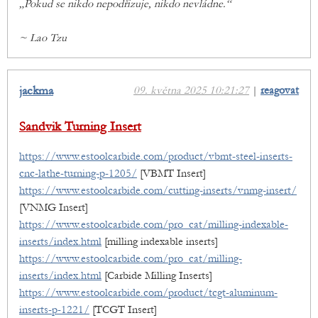
„Pokud se nikdo nepodřizuje, nikdo nevládne.“
~ Lao Tzu
jackma
09. května 2025 10:21:27
|
reagovat
Sandvik Turning Insert
https://www.estoolcarbide.com/product/vbmt-steel-inserts-
cnc-lathe-turning-p-1205/
[VBMT Insert]
https://www.estoolcarbide.com/cutting-inserts/vnmg-insert/
[VNMG Insert]
https://www.estoolcarbide.com/pro_cat/milling-indexable-
inserts/index.html
[milling indexable inserts]
https://www.estoolcarbide.com/pro_cat/milling-
inserts/index.html
[Carbide Milling Inserts]
https://www.estoolcarbide.com/product/tcgt-aluminum-
inserts-p-1221/
[TCGT Insert]