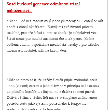
Snad budoucí generace odmítnou státní
náboženství...
Všichni lidé bez rozdílu mají jeden přirozený cíl – chtějí se mít
dobře a chtějí být šťastní. Každý má své životní priority
rozdílné, protože štěstí a „mít se dobře“ je subjektivní věc.
Štěstí může pro mnohé znamenat dostatek peněz, klidné
bydlení, zdraví, uspořádané mezilidské vztahy a pro někoho
možná jen dostatek jídla na každý den.
Může se proto zdát, že každý člověk půjde svobodně zcela
jinou (vlastní) cestou a jeho plány se v principu nedostanou
do přímého konfliktu s jinými, no z daleka to není pravda.
Drtivá většina z těchto lidí má ve svém plánu zafixovanou
potřebu státu jako systému potřebného k fungování
společnosti a všeho, co kolem sebe vidí.