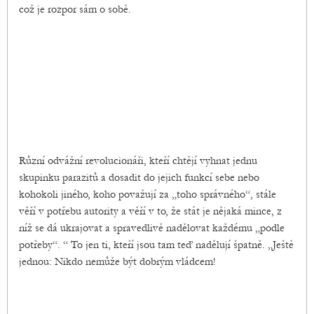
což je rozpor sám o sobě.
Různí odvážní revolucionáři, kteří chtějí vyhnat jednu
skupinku parazitů a dosadit do jejich funkcí sebe nebo
kohokoli jiného, ​​koho považují za „toho správného“, stále
věří v potřebu autority a věří v to, že stát je nějaká mince, z
níž se dá ukrajovat a spravedlivě nadělovat každému „podle
potřeby“. “ To jen ti, kteří jsou tam teď nadělují špatně. „Ještě
jednou: Nikdo nemůže být dobrým vládcem!