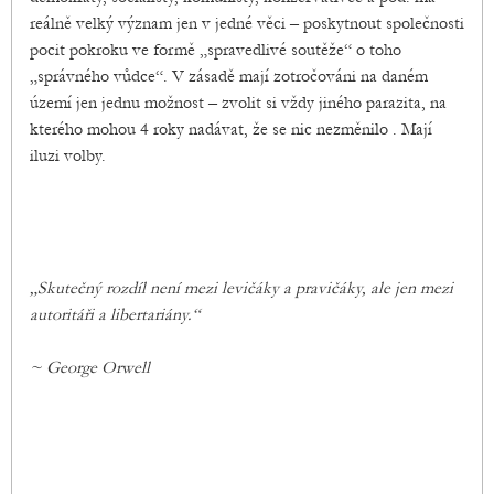
reálně velký význam jen v jedné věci – poskytnout společnosti
pocit pokroku ve formě „spravedlivé soutěže“ o toho
„správného vůdce“. V zásadě mají zotročováni na daném
území jen jednu možnost – zvolit si vždy jiného parazita, na
kterého mohou 4 roky nadávat, že se nic nezměnilo . Mají
iluzi volby.
„Skutečný rozdíl není mezi levičáky a pravičáky, ale jen mezi
autoritáři a libertariány.“
~ George Orwell