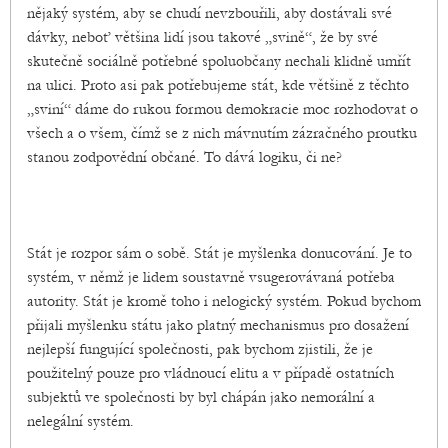
nějaký systém, aby se chudí nevzbouřili, aby dostávali své
dávky, neboť většina lidí jsou takové „svině“, že by své
skutečně sociálně potřebné spoluobčany nechali klidně umřít
na ulici. Proto asi pak potřebujeme stát, kde většině z těchto
„sviní“ dáme do rukou formou demokracie moc rozhodovat o
všech a o všem, čímž se z nich mávnutím zázračného proutku
stanou zodpovědní občané. To dává logiku, či ne?
Stát je rozpor sám o sobě. Stát je myšlenka donucování. Je to
systém, v němž je lidem soustavně vsugerovávaná potřeba
autority. Stát je kromě toho i nelogický systém. Pokud bychom
přijali myšlenku státu jako platný mechanismus pro dosažení
nejlepší fungující společnosti, pak bychom zjistili, že je
použitelný pouze pro vládnoucí elitu a v případě ostatních
subjektů ve společnosti by byl chápán jako nemorální a
nelegální systém.