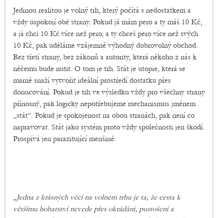
Jedinou realitou je volný trh, který počítá s nedostatkem a
vždy uspokojí obě strany. Pokud já mám pero a ty máš 10 Kč,
a já chci 10 Kč více než pero, a ty chceš pero více než svých
10 Kč, pak uděláme vzájemně výhodný dobrovolný obchod.
Bez třetí strany, bez zákonů a autority, která někoho z nás k
něčemu bude nutit. O tom je trh. Stát je utopie, která se
marně snaží vytvořit ideální prostředí dostatku přes
donucování. Pokud je trh ve výsledku vždy pro všechny strany
přínosný, pak logicky nepotřebujeme mechanismus jménem
„stát“. Pokud je spokojenost na obou stranách, pak není co
napravovat. Stát jako systém proto vždy společnosti jen škodí.
Prospívá jen parazitující menšině.
„Jedna z krásných věcí na volném trhu je ta, že cesta k
většímu bohatství nevede přes okrádání, pustošení a