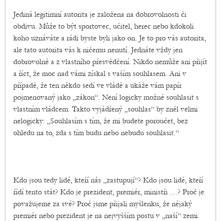
Jediná legitimní autorita je založena na dobrovolnosti či
obdivu. Může to být sportovec, učitel, herec nebo kdokoli
koho uznáváte a rádi byste byli jako on. Je to pro vás autorita,
ale tato autorita vás k ničemu nenutí. Jednáte vždy jen
dobrovolně a z vlastního přesvědčení. Nikdo nemůže ani přijít
a říct, že moc nad vámi získal s vaším souhlasem. Ani v
případě, že ten někdo sedí ve vládě a ukáže vám papír
pojmenovaný jako „zákon“. Není logicky možné souhlasit s
vlastním vládcem. Takto vyjádřený „souhlas“ by zněl velmi
nelogicky: „Souhlasím s tím, že mi budete poroučet, bez
ohledu na to, zda s tím budu nebo nebudu souhlasit.“
Kdo jsou tedy lidé, kteří nás „zastupují“? Kdo jsou lidé, kteří
řídí tento stát? Kdo je prezident, premiér, ministři …? Proč je
považujeme za své? Proč jsme přijali myšlenku, že nějaký
premiér nebo prezident je na nejvyšším postu v „naší“ zemi.