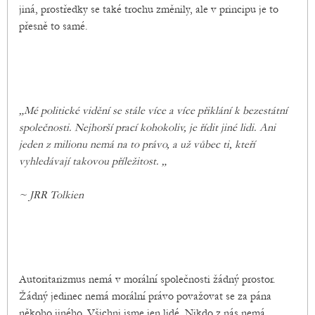
jiná, prostředky se také trochu změnily, ale v principu je to
přesně to samé.
„Mé politické vidění se stále více a více přiklání k bezestátní
společnosti. Nejhorší prací kohokoliv, je řídit jiné lidi. Ani
jeden z milionu nemá na to právo, a už vůbec ti, kteří
vyhledávají takovou příležitost. „
~ JRR Tolkien
Autoritarizmus nemá v morální společnosti žádný prostor.
Žádný jedinec nemá morální právo považovat se za pána
někoho jiného. Všichni jsme jen lidé. Nikdo z nás nemá