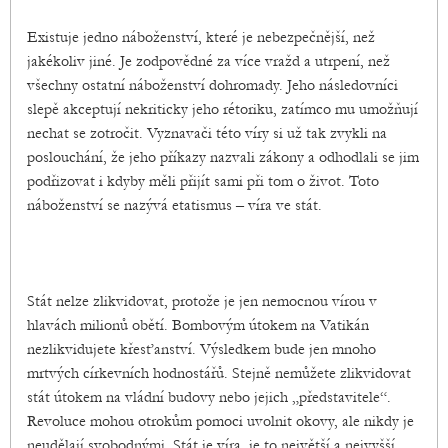
Existuje jedno náboženství, které je nebezpečnější, než
jakékoliv jiné. Je zodpovědné za více vražd a utrpení, než
všechny ostatní náboženství dohromady. Jeho následovníci
slepě akceptují nekriticky jeho rétoriku, zatímco mu umožňují
nechat se zotročit. Vyznavači této víry si už tak zvykli na
poslouchání, že jeho příkazy nazvali zákony a odhodlali se jim
podřizovat i kdyby měli přijít sami při tom o život. Toto
náboženství se nazývá etatismus – víra ve stát.
Stát nelze zlikvidovat, protože je jen nemocnou vírou v
hlavách milionů obětí. Bombovým útokem na Vatikán
nezlikvidujete křesťanství. Výsledkem bude jen mnoho
mrtvých církevních hodnostářů. Stejně nemůžete zlikvidovat
stát útokem na vládní budovy nebo jejich „představitele“.
Revoluce mohou otrokům pomoci uvolnit okovy, ale nikdy je
neudělají svobodnými. Stát je víra, je to největší a nejvyšší