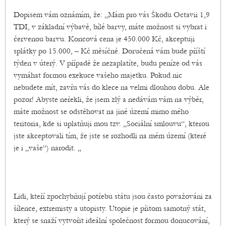
Dopisem vám oznámím, že: „Mám pro vás Škodu Octavii 1,9
TDI, v základní výbavě, bílé barvy, máte možnost si vybrat i
červenou barvu. Koncová cena je 450.000 Kč, akceptuji
splátky po 15.000, – Kč měsíčně. Doručená vám bude příští
týden v úterý. V případě že nezaplatíte, budu peníze od vás
vymáhat formou exekuce vašeho majetku. Pokud nic
nebudete mít, zavřu vás do klece na velmi dlouhou dobu. Ale
pozor! Abyste neřekli, že jsem zlý a nedávám vám na výběr,
máte možnost se odstěhovat na jiné území mimo mého
teritoria, kde si uplatňuji mou tzv. „Sociální smlouvu“, kterou
jste akceptovali tím, že jste se rozhodli na mém území (které
je i „vaše“) narodit. „
Lidi, kteří zpochybňují potřebu státu jsou často považováni za
šílence, extremisty a utopisty. Utopie je přitom samotný stát,
který se snaží vytvořit ideální společnost formou donucování,