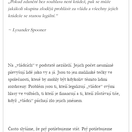
„Pokud zdanění bez souhlasu není krádež, pak se může
jakákoli skupina zlodějů prohlásit za vládu a všechny jejich
krádeže se stanou legální.“
~ Lysander Spooner
Na „vládcích“ v podstatě nezáleží. Jejich počet nesmírně
převyšují lidé jako vy a já. Jsou to jen malilinké tečky ve
společnosti, které by mohly být kdykoliv těmito lidmi
rozdrceny. Problém jsou ti, kteří legalizují „vládce“ svými
hlasy ve volbách, ti kteří je financují a ti, kteří zůstávají tiše,
když „vládci“ páchají zlo jejich jménem.
Často slyšíme, že prý potřebujeme stát. Prý potřebujeme