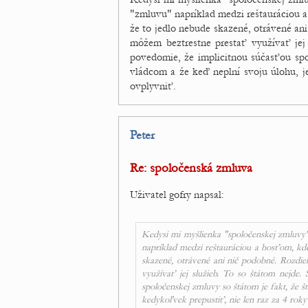
"zmluvu" napríklad medzi reštauráciou a
že to jedlo nebude skazené, otrávené ani
môžem beztrestne prestať využívať jej
povedomie, že implicitnou súčasťou spo
vládcom a že keď neplní svoju úlohu, j
ovplyvniť.
Peter
Re: spoločenská zmluva
Uživatel gofry napsal:
Kedysi mi myšlienka "spoločenskej zmluvy" 
napríklad medzi reštauráciou a hosťom, kde
skazené, otrávené ani nič podobné. Rozdie
využívať jej služieb. To so štátom nejde
spoločenskej zmluvy so štátom je fakt, že š
kedykoľvek prepustiť, nie len raz za 4 roky