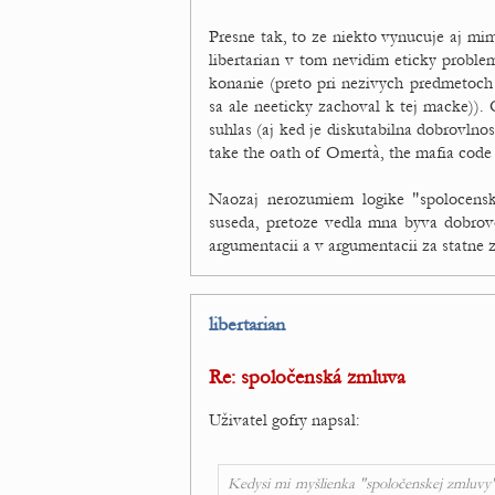
Presne tak, to ze niekto vynucuje aj mi
libertarian v tom nevidim eticky problem
konanie (preto pri nezivych predmetoch 
sa ale neeticky zachoval k tej macke))
suhlas (aj ked je diskutabilna dobrovlno
take the oath of Omertà, the mafia code 
Naozaj nerozumiem logike "spolocensk
suseda, pretoze vedla mna byva dobrovo
argumentacii a v argumentacii za statne
libertarian
Re: spoločenská zmluva
Uživatel gofry napsal:
Kedysi mi myšlienka "spoločenskej zmluvy" 