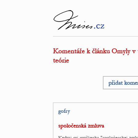
Komentáře k článku Omyly v te
teórie
přidat kome
gofry
spoločenská zmluva
Kedysi mi myšlienka "spoločenskej zmluv