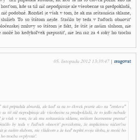
 hosťom, kde sa tiž nič nepodpisuje ale všeobecne sa predpokladá,
 nič podobné. Rozdiel je však v tom, že ak ma reštaurácia sklame,
 služieb. To so štátom nejde. Stačilo by teda v ľuďoch obnoviť
ločenskej zmluvy so štátom je fakt, že štát je našim sluhom, nie
e možé ho kedykoľvek prepustiť, nie len raz za 4 roky ho trochu
05. listopadu 2012 13:39:47
|
reagovat
tiež pripadala absurdá, ale keď sa na to človek pozrie ako na "zmluvu"
 sa tiž nič nepodpisuje ale všeobecne sa predpokladá, že to jedlo nebude
l je však v tom, že ak ma reštaurácia sklame, môžem beztrestne prestať
. Stačilo by teda v ľuďoch obnoviť povedomie, že implicitnou súčasťou
tát je našim sluhom, nie vládcom a že keď neplní svoju úlohu, je možé ho
 ho trochu ovplyvniť.