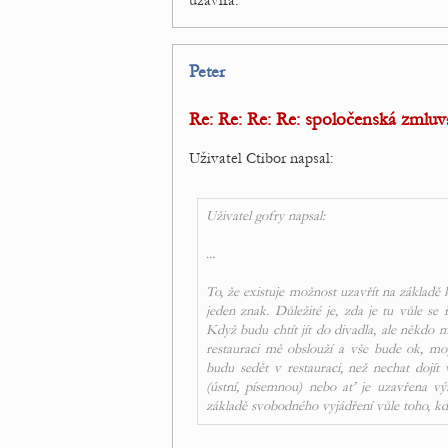
uzavírá.
Peter
Re: Re: Re: Re: spoločenská zmluv
Uživatel Ctibor napsal:
Uživatel gofry napsal:
...
To, že existuje možnost uzavřít na základě 
jeden znak. Důležité je, zda je tu vůle se
Když budu chtít jít do divadla, ale někdo 
restauraci mě obslouží a vše bude ok, moji
budu sedět v restauraci, než nechat dojí
(ústní, písemnou) nebo ať je uzavřena vý
základě svobodného vyjádření vůle toho, kdo