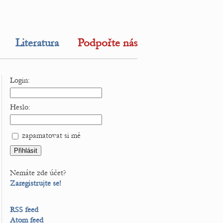
Literatura
Podpořte nás
Login:
Heslo:
zapamatovat si mě
Nemáte zde účet?
Zaregistrujte se!
RSS feed
Atom feed