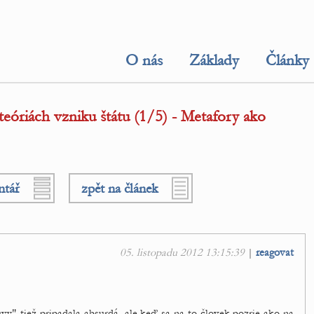
O nás
Základy
Články
óriách vzniku štátu (1/5) - Metafory ako
ntář
zpět na článek
05. listopadu 2012 13:15:39
|
reagovat
y" tiež pripadala absurdá, ale keď sa na to človek pozrie ako na