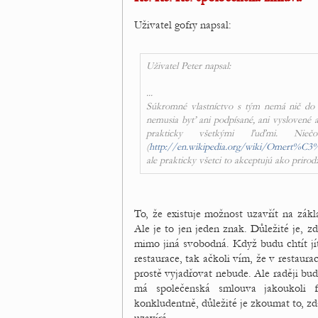
Uživatel gofry napsal:
Uživatel Peter napsal:
...
Súkromné vlastníctvo s tým nemá nič do č
nemusia byť ani podpísané, ani vyslovené a
prakticky všetkými ľuďmi. Ni
(
http://en.wikipedia.org/wiki/Omert%C
ale prakticky všetci to akceptujú ako prirod
To, že existuje možnost uzavřít na zák
Ale je to jen jeden znak. Důležité je, z
mimo jiná svobodná. Když budu chtít jí
restaurace, tak ačkoli vím, že v restaura
prostě vyjadřovat nebude. Ale raději bud
má společenská smlouva jakoukoli 
konkludentně, důležité je zkoumat to, zd