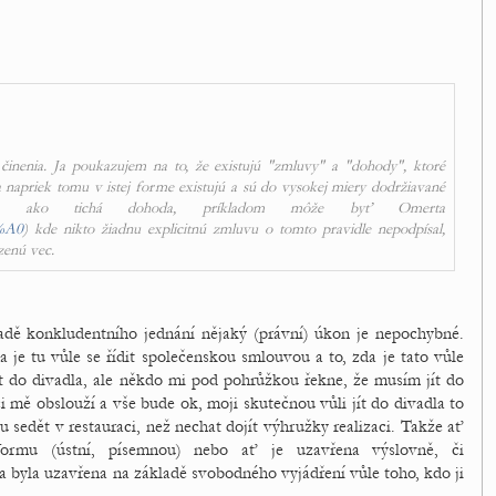
inenia. Ja poukazujem na to, že existujú "zmluvy" a "dohody", ktoré
 napriek tomu v istej forme existujú a sú do vysokej miery dodržiavané
ečo ako tichá dohoda, príkladom môže byť Omerta
3%A0
) kde nikto žiadnu explicitnú zmluvu o tomto pravidle nepodpísal,
zenú vec.
ladě konkludentního jednání nějaký (právní) úkon je nepochybné.
da je tu vůle se řídit společenskou smlouvou a to, zda je tato vůle
t do divadla, ale někdo mi pod pohrůžkou řekne, že musím jít do
ci mě obslouží a vše bude ok, moji skutečnou vůli jít do divadla to
u sedět v restauraci, než nechat dojít výhružky realizaci. Takže ať
formu (ústní, písemnou) nebo ať je uzavřena výslovně, či
a byla uzavřena na základě svobodného vyjádření vůle toho, kdo ji