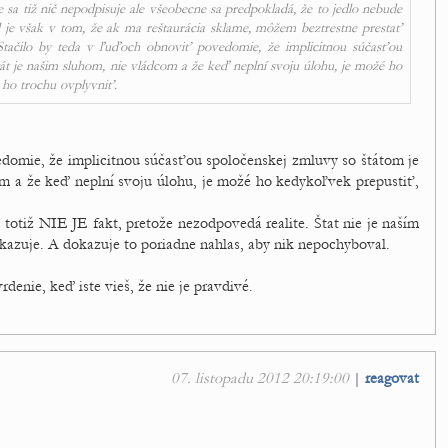
 sa tiž nič nepodpisuje ale všeobecne sa predpokladá, že to jedlo nebude
l je však v tom, že ak ma reštaurácia sklame, môžem beztrestne prestať
. Stačilo by teda v ľuďoch obnoviť povedomie, že implicitnou súčasťou
tát je našim sluhom, nie vládcom a že keď neplní svoju úlohu, je možé ho
 ho trochu ovplyvniť.
edomie, že implicitnou súčasťou spoločenskej zmluvy so štátom je
com a že keď neplní svoju úlohu, je možé ho kedykoľvek prepustiť,
, totiž NIE JE fakt, pretože nezodpovedá realite. Štat nie je naším
kazuje. A dokazuje to poriadne nahlas, aby nik nepochyboval.
rdenie, keď iste vieš, že nie je pravdivé.
07. listopadu 2012 20:19:00
|
reagovat