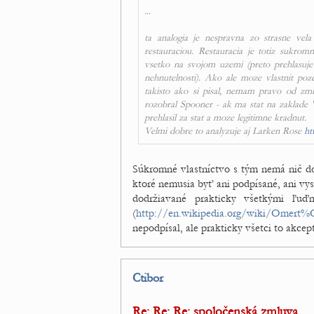
...
ta analogia je nespravna zo strasne vel
restauraciou. Restauracia je totiz sukromn
vsetko na svojom uzemi (preto prehlasuj
nehnutelnosti). Ako ale moze vlastnit
takisto ako si pisal, nemam pravo od zml
rozobral Spooner - ak ma stat na zaklade 
prehlasil za stat a moze legitimne kradnut.
Velmi dobre to analyzuje aj Larken Rose
ht
Súkromné vlastníctvo s tým nemá nič do
ktoré nemusia byť ani podpísané, ani vys
dodržiavané prakticky všetkými ľu
(
http://en.wikipedia.org/wiki/Omert
nepodpísal, ale prakticky všetci to akcep
Ctibor
Re: Re: Re: spoločenská zmluva