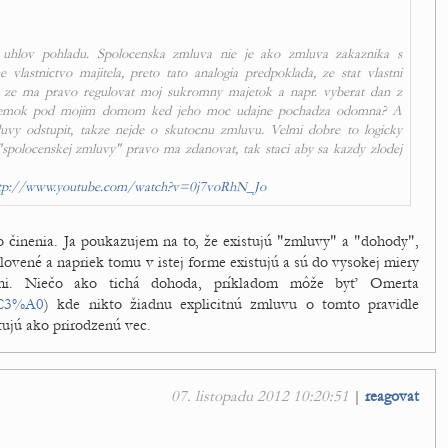
a uhlov pohladu. Spolocenska zmluva nie je ako zmluva zakaznika s
e vlastnictvo majitela, preto tato analogia predpoklada, ze stat vlastni
e ze ma pravo regulovat moj sukromny majetok a napr. vyberat dan z
 pozemok pod mojim domom ked jeho moc udajne pochadza odomna? A
uvy odstupit, takze nejde o skutocnu zmluvu. Velmi dobre to logicky
"spolocenskej zmluvy" pravo ma zdanovat, tak staci aby sa kazdy zlodej
tp://www.youtube.com/watch?v=0j7voRhN_Jo
 činenia. Ja poukazujem na to, že existujú "zmluvy" a "dohody",
lovené a napriek tomu v istej forme existujú a sú do vysokej miery
ďmi. Niečo ako tichá dohoda, príkladom môže byť Omerta
%C3%A0
) kde nikto žiadnu explicitnú zmluvu o tomto pravidle
tujú ako prirodzenú vec.
07. listopadu 2012 10:20:51
|
reagovat