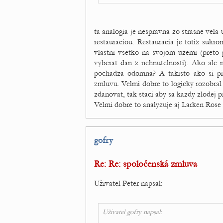
ta analogia je nespravna zo strasne vel
restauraciou. Restauracia je totiz sukro
vlastni vsetko na svojom uzemi (preto
vyberat dan z nehnutelnosti). Ako al
pochadza odomna? A takisto ako si pi
zmluvu. Velmi dobre to logicky rozobra
zdanovat, tak staci aby sa kazdy zlodej p
Velmi dobre to analyzuje aj Larken Rose
gofry
Re: Re: spoločenská zmluva
Uživatel Peter napsal:
Uživatel gofry napsal: