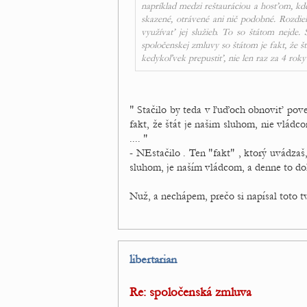
napríklad medzi reštauráciou a hosťom, kde
skazené, otrávené ani nič podobné. Rozdie
využívať jej služieb. To so štátom nejde
spoločenskej zmluvy so štátom je fakt, že š
kedykoľvek prepustiť, nie len raz za 4 roky
" Stačilo by teda v ľuďoch obnoviť pov
fakt, že štát je našim sluhom, nie vlád
.... "
- NEstačilo . Ten "fakt" , ktorý uvádzaš
sluhom, je naším vládcom, a denne to do
Nuž, a nechápem, prečo si napísal toto tv
libertarian
Re: spoločenská zmluva