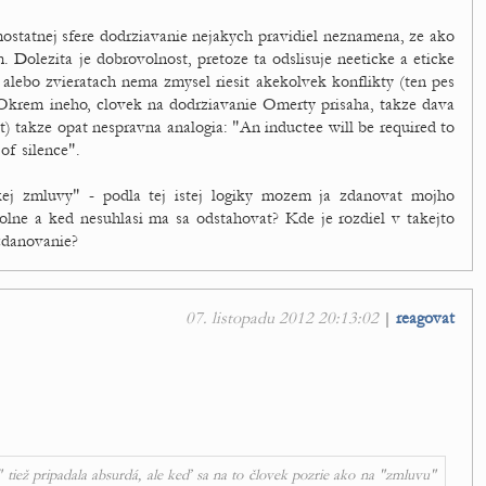
mostatnej sfere dodrziavanie nejakych pravidiel neznamena, ze ako
. Dolezita je dobrovolnost, pretoze ta odslisuje neeticke a eticke
alebo zvieratach nema zmysel riesit akekolvek konflikty (ten pes
. Okrem ineho, clovek na dodrziavanie Omerty prisaha, takze dava
st) takze opat nespravna analogia: "An inductee will be required to
of silence".
ej zmluvy" - podla tej istej logiky mozem ja zdanovat mojho
lne a ked nesuhlasi ma sa odstahovat? Kde je rozdiel v takejto
 zdanovanie?
07. listopadu 2012 20:13:02
|
reagovat
tiež pripadala absurdá, ale keď sa na to človek pozrie ako na "zmluvu"