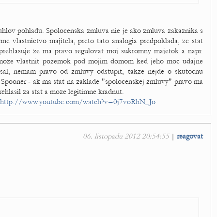
a uhlov pohladu. Spolocenska zmluva nie je ako zmluva zakaznika s
mne vlastnictvo majitela, preto tato analogia predpoklada, ze stat
 prehlasuje ze ma pravo regulovat moj sukromny majetok a napr.
e moze vlastnit pozemok pod mojim domom ked jeho moc udajne
sal, nemam pravo od zmluvy odstupit, takze nejde o skutocnu
l Spooner - ak ma stat na zaklade "spolocenskej zmluvy" pravo ma
rehlasil za stat a moze legitimne kradnut.
http://www.youtube.com/watch?v=0j7voRhN_Jo
06. listopadu 2012 20:54:55
|
reagovat