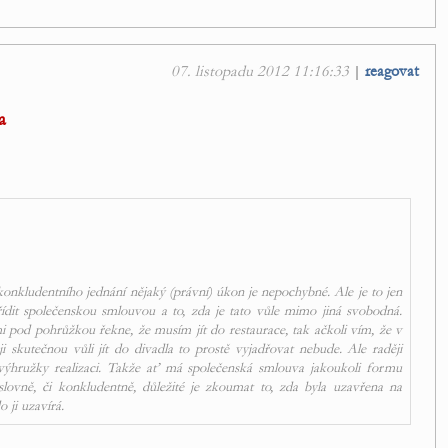
07. listopadu 2012 11:16:33
|
reagovat
a
konkludentního jednání nějaký (právní) úkon je nepochybné. Ale je to jen
 řídit společenskou smlouvou a to, zda je tato vůle mimo jiná svobodná.
mi pod pohrůžkou řekne, že musím jít do restaurace, tak ačkoli vím, že v
 skutečnou vůli jít do divadla to prostě vyjadřovat nebude. Ale raději
t výhružky realizaci. Takže ať má společenská smlouva jakoukoli formu
slovně, či konkludentně, důležité je zkoumat to, zda byla uzavřena na
 ji uzavírá.