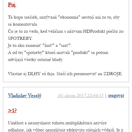
Fuj.
Ta kopa sračiek, nazývaná "ekonomia" nestojí ani za to, aby
sa komentovala.
Čo je to za veda, ked veličinu s názvom HDProdukt počíta zo
SPOTREBY.
Je to ako zameniť "žrať" a "srať".
A od tej "spotreby" ktorú nazvali "produkt" sa potom
odvíjajú všetky ostatné bludy.
Vlastne aj DLHY sú fajn. Stačí ich premenovať na ZDROJE.
Vladislav Veselý
10. února 2017 22:44:11
|
reagovat
>1?
Umělost a nesmyslnost tohoto multiplikátoru nejvíce
odhaluje, jak vůbec nerozlišuje efektivitu státních výdajů. Je z