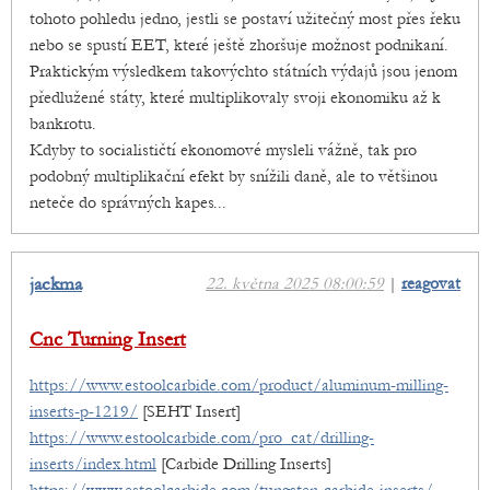
tohoto pohledu jedno, jestli se postaví užitečný most přes řeku
nebo se spustí EET, které ještě zhoršuje možnost podnikaní.
Praktickým výsledkem takovýchto státních výdajů jsou jenom
předlužené státy, které multiplikovaly svoji ekonomiku až k
bankrotu.
Kdyby to socialističtí ekonomové mysleli vážně, tak pro
podobný multiplikační efekt by snížili daně, ale to většinou
neteče do správných kapes...
jackma
22. května 2025 08:00:59
|
reagovat
Cnc Turning Insert
https://www.estoolcarbide.com/product/aluminum-milling-
inserts-p-1219/
[SEHT Insert]
https://www.estoolcarbide.com/pro_cat/drilling-
inserts/index.html
[Carbide Drilling Inserts]