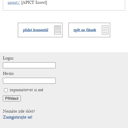
insert/
[APKT Insert]
přidat komentář
zpět na článek
Login:
Heslo:
zapamatovat si mě
Nemáte zde účet?
Zaregistrujte se!