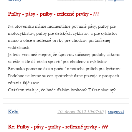
Prilby - pásy - prilby - reflexné prvky - ???
Na Slovensku máme momentálne povinné pásy, prilby pre
motocyklistov, prilby pre detských cyklistov a pre cyklistov
mimo o obce a reflexné prvky pre chodcov pri zníženej
viditeľnosti.
Je teda viac než zrejmé, že úpravou súčasnej podoby zákona
sa ešte stále dá niečo spraviť pre chodcov a cyklistov.
Rovnako pomerne často počuť o potrebe prilieb pre lyžiarov.
Podobne usilovne sa cez spotrebné dane pracuje v prospech
zdravia fajčiarov.
Otázkou však je, čo bude ďalším krokom? Zákaz slaniny?
Kohi
10. února 2012 10:07:40
|
reagovat
Re: Prilby - pásy - prilby - reflexné prvky - ???