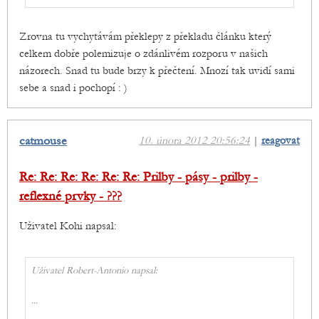
Zrovna tu vychytávám překlepy z překladu článku který
celkem dobře polemizuje o zdánlivém rozporu v našich
názorech. Snad tu bude brzy k přečtení. Mnozí tak uvidí sami
sebe a snad i pochopí : )
catmouse
10. února 2012 20:56:24
|
reagovat
Re: Re: Re: Re: Re: Re: Prilby - pásy - prilby -
reflexné prvky - ???
Uživatel Kohi napsal:
Uživatel Robert-Antonio napsal:
...