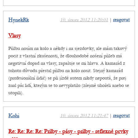
HynekRk
10. února 2012 11:20:01
|
reagovat
Vlasy
Přilbu nosím na kolo a někdy i na sjezdovky, ale mám takový
pocit z vlastní zkušenosti, že dlouhodobé nošení přileb má
negativní dopad na vlasy, zapařuje se mi hlava. A kamarád z
tohoto důvodu přestal přilbu na kolo nosit. Stejný kamarád
(profesionální řidič) se při jízdě autem nikdy nepoutá, že prej
znal pár lidí, kterým se to nevyplatilo (zřejmě uhořeli anebo se
utopili).
Kohi
10. února 2012 11:21:47
|
reagovat
Re: Re: Re: Re: Prilby - pásy - prilby - reflexné prvky