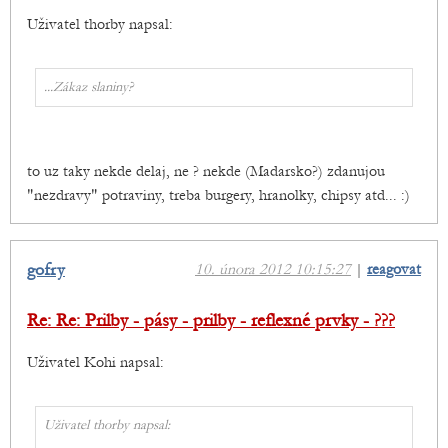
Uživatel thorby napsal:
...Zákaz slaniny?
to uz taky nekde delaj, ne ? nekde (Madarsko?) zdanujou
"nezdravy" potraviny, treba burgery, hranolky, chipsy atd... :)
gofry
10. února 2012 10:15:27
|
reagovat
Re: Re: Prilby - pásy - prilby - reflexné prvky - ???
Uživatel Kohi napsal:
Uživatel thorby napsal: