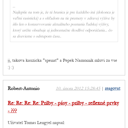
...
Najlepšie na tom je, že tá hranica je pre každého iná (dokonca je
veľmi rasistická) a s ohľadom na tie premety v zdravej výžive by
išlo len o konzervovanie aktuálneho poznania ľudskej výživy,
ktorý určite obsahuje aj jednoznačne škodlivé odporúčania... čo
sa dozvieme s odstupom času..
jj, takova kauzicka "spenat" a Pepek Namornik mluvi za vse
:) :)
Robert-Antonio
10. února 2012 15:28:45
|
reagovat
Re: Re: Re: Re: Prilby - pásy - prilby - reflexné prvky
- ???
Uživatel Tomas Lengyel napsal: