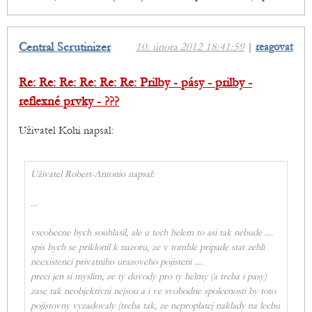
Central Scrutinizer
10. února 2012 18:41:59
|
reagovat
Re: Re: Re: Re: Re: Re: Prilby - pásy - prilby -
reflexné prvky - ???
Uživatel Kohi napsal:
Uživatel Robert-Antonio napsal:
...
vseobecne bych souhlasil, ale u tech helem to asi tak nebude ....
spis bych se priklonil k nazoru, ze v tomhle pripade stat zehli
neexistenci privatniho urazoveho pojisteni ....
preci jen si myslim, ze ty duvody pro ty helmy (a treba i pasy)
zase tak neobjektivni nejsou a i ve svobodne spolecnosti by toto
pojistovny vyzadovaly (treba tak, ze neproplatej naklady na lecbu