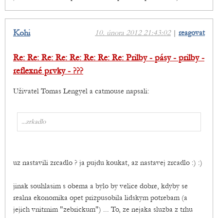
Kohi
10. února 2012 21:43:02
|
reagovat
Re: Re: Re: Re: Re: Re: Re: Re: Prilby - pásy - prilby -
reflexné prvky - ???
Uživatel Tomas Lengyel a catmouse napsali:
...zrkadlo
uz nastavili zrcadlo ? ja pujdu koukat, az nastavej zrcadlo :) :)
jinak souhlasim s obema a bylo by velice dobre, kdyby se
realna ekonomika opet prizpusobila lidskym potrebam (a
jejich vnitrnim "zebrickum") ... To, ze nejaka sluzba z trhu