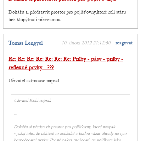
Dokážu si představit prostor pro pojišťovny,které roli státu
bez klopýtnutí převezmou.
Tomas Lengyel
10. února 2012 21:12:50
|
reagovat
Re: Re: Re: Re: Re: Re: Re: Prilby - pásy - prilby -
reflexné prvky - ???
Uživatel catmouse napsal:
Uživatel Kohi napsal:
...
Dokážu si představit prostor pro pojišťovny, které naopak
využijí toho, že některé to zohlední a budou vázat úhrady na tyto
bezpečnostní prvky. Prostě paleta možností, ne unifikace jako