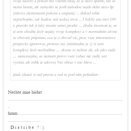
svoje nazory a pokud mu vsichni rikaj, ze je neco spatne, tak se
nema branit, ale zamyslet se jestli nahodou nejde delat neco lip
(takova elementarni pokora a empatie) ... dokud tohle
nepochopite, tak budete mit tezkej zivot ... I kdyby jste mel 100
x pravdu tak ji taky musite umet prodat .... druha moznost je, ze
si sem chodite lecit nejaky svoje komplexy a v normalnim zivote
se chovate prijemne, coz je o duvod vic, proc vase interenetove
prispevky ignorovat, protoze my (minimalne ja :)) si sem
komplexy lecit nechodime .... zkuste to nebrat zle, ale jako radu
.... samozrejme, ze nemam pravo vam vubec nic radit, ani
vycitat, ale tohle je takovej Vas obraz v me hlave ...
jinak clanek si rad prectu a rad se pod nim pohadam :
Nechte mne hádat
..................................................................................................
..
hmm..........................................................................................
............................
· D i a t r i b e · ! : ).