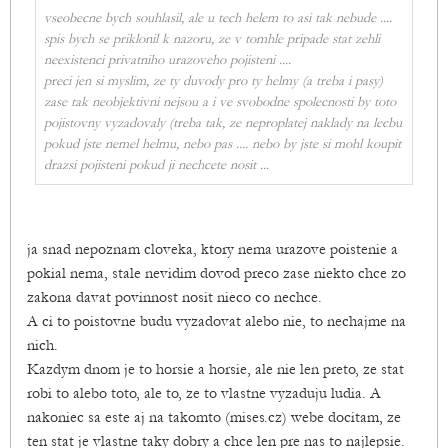
vseobecne bych souhlasil, ale u tech helem to asi tak nebude ....
spis bych se priklonil k nazoru, ze v tomhle pripade stat zehli
neexistenci privatniho urazoveho pojisteni ....
preci jen si myslim, ze ty duvody pro ty helmy (a treba i pasy)
zase tak neobjektivni nejsou a i ve svobodne spolecnosti by toto
pojistovny vyzadovaly (treba tak, ze neproplatej naklady na lecbu
pokud jste nemel helmu, nebo pas .... nebo by jste si mohl koupit
drazsi pojisteni pokud ji nechcete nosit ...
ja snad nepoznam cloveka, ktory nema urazove poistenie a
pokial nema, stale nevidim dovod preco zase niekto chce zo
zakona davat povinnost nosit nieco co nechce.
A ci to poistovne budu vyzadovat alebo nie, to nechajme na
nich.
Kazdym dnom je to horsie a horsie, ale nie len preto, ze stat
robi to alebo toto, ale to, ze to vlastne vyzaduju ludia. A
nakoniec sa este aj na takomto (mises.cz) webe docitam, ze
ten stat je vlastne taky dobry a chce len pre nas to najlepsie.