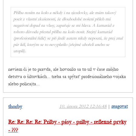
Přilbu nosím na kolo a někdy i na sjezdovky, ale mám takový
pocit z vlastní zkušenosti, že dlouhodobé nošení přileb má
negativní dopad na vlasy, zapařuje se mi hlava. A kamarád z
tohoto důvodu přestal přilbu na kolo nosit. Stejný kamarád
(profesionální řidič) se při jízdě autem nikdy nepoutá, že prej znal
pár lidí, kterým se to nevyplatilo (zřejmě uhořeli anebo se
utopili).
neviem či je to pravda, ale hovorilo sa to už v čase môjho
detstva o šiltovkách... treba sa spýtať profesionálneho vojaka
alebo policajta...
thorby
10. února 2012 12:16:48
|
reagovat
Re: Re: Re: Re: Prilby - pásy - prilby - reflexné prvky
- ???