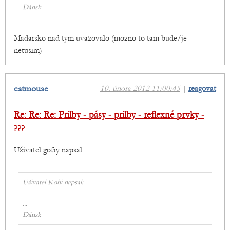
Dánsk
Madarsko nad tym uvazovalo (mozno to tam bude/je
netusim)
catmouse
10. února 2012 11:00:45
|
reagovat
Re: Re: Re: Prilby - pásy - prilby - reflexné prvky -
???
Uživatel gofry napsal:
Uživatel Kohi napsal:
...
Dánsk