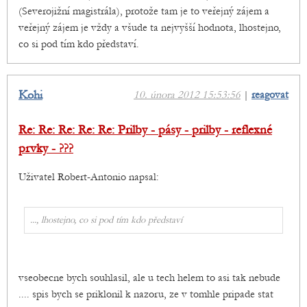
(Severojižní magistrála), protože tam je to veřejný zájem a
veřejný zájem je vždy a všude ta nejvyšší hodnota, lhostejno,
co si pod tím kdo představí.
Kohi
10. února 2012 15:53:56
|
reagovat
Re: Re: Re: Re: Re: Prilby - pásy - prilby - reflexné
prvky - ???
Uživatel Robert-Antonio napsal:
..., lhostejno, co si pod tím kdo představí
vseobecne bych souhlasil, ale u tech helem to asi tak nebude
.... spis bych se priklonil k nazoru, ze v tomhle pripade stat