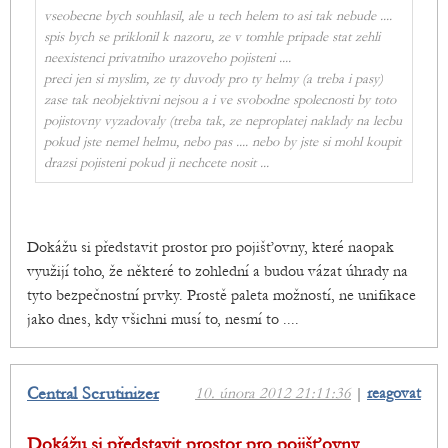
vseobecne bych souhlasil, ale u tech helem to asi tak nebude ....
spis bych se priklonil k nazoru, ze v tomhle pripade stat zehli
neexistenci privatniho urazoveho pojisteni ....
preci jen si myslim, ze ty duvody pro ty helmy (a treba i pasy)
zase tak neobjektivni nejsou a i ve svobodne spolecnosti by toto
pojistovny vyzadovaly (treba tak, ze neproplatej naklady na lecbu
pokud jste nemel helmu, nebo pas .... nebo by jste si mohl koupit
drazsi pojisteni pokud ji nechcete nosit ...
Dokážu si představit prostor pro pojišťovny, které naopak
využijí toho, že některé to zohlední a budou vázat úhrady na
tyto bezpečnostní prvky. Prostě paleta možností, ne unifikace
jako dnes, kdy všichni musí to, nesmí to ....
Central Scrutinizer
10. února 2012 21:11:36
|
reagovat
Dokážu si představit prostor pro pojišťovny...