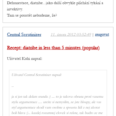
Dehonestace, diatribe...jako další obvykle příchází tykání a
invektivy.
Tam se poustět nebudeme, že?
Central Scrutinizer
11. února 2012 03:52:49
|
reagovat
Recept: diatribe in less than 5 minutes (popular)
Uživatel Kohi napsal:
Uživatel Central Scrutinizer napsal:
...
ja si jen tak delam srandu :) .... to je takova obrana proti vasemu
stylu argumentace ..... urcite si nemyslim, ze jste hloupy, ale vas
styl argumentace skodi vam osobne a spoustu lidi z nej akorat
boli hlava :)... kazdej rozumnej clovek si rekne, tak budto ze me