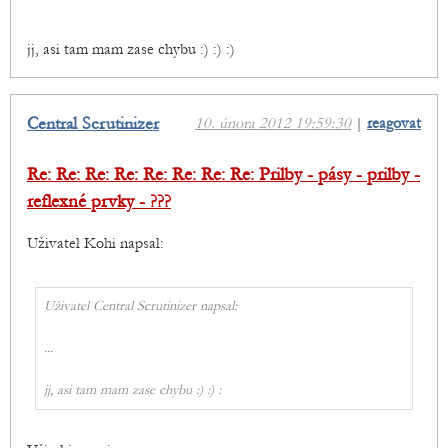
jj, asi tam mam zase chybu :) :) :)
Central Scrutinizer
10. února 2012 19:59:30
|
reagovat
Re: Re: Re: Re: Re: Re: Re: Re: Prilby - pásy - prilby -
reflexné prvky - ???
Uživatel Kohi napsal:
Uživatel Central Scrutinizer napsal:
...
jj, asi tam mam zase chybu :) :) :