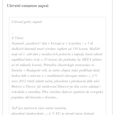
Uživatel catmouse napsal:
Uživatel gofry napsal:
...
Z Vlasty
Nejstarší „nezdravá“ daň v Evropě je v Lotyšsku – z 1 hl
sladkých limonád musí výrobce zaplatit asi 150 korun. Maďaři
mají od 1. září daň z nezdravých potravin a nápojů, která zdraží
například lahev koly o 25 korun (do pokladny by MĚLY přitéct
až tři miliardy korun). Primářka obezitologie nemocnice sv.
Imricha v Budapešti věří, že místo chipsů (také podléhají dani)
budou lidé u televize a v multikinech chroupat mrkev. (...!) V
roce 2012 chtějí zdanit tučná, přesolená a přeslazená jídla také
Britové a Finové. Již zmiňovaní Dánové po léta extra zdaňují i
čokoládu a zmrzlinu. Přes všechna daňová opatření ale evropská
populace dál tloustne a tloustne...
Teď jen narýsovat čáru tučné/netučné,
přesolené/nepřesolené.....:-)) V EU se prostě meze fantazii