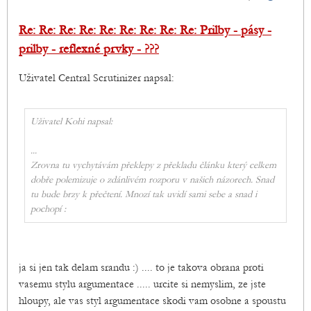
Re: Re: Re: Re: Re: Re: Re: Re: Re: Prilby - pásy -
prilby - reflexné prvky - ???
Uživatel Central Scrutinizer napsal:
Uživatel Kohi napsal:
...
Zrovna tu vychytávám překlepy z překladu článku který celkem
dobře polemizuje o zdánlivém rozporu v našich názorech. Snad
tu bude brzy k přečtení. Mnozí tak uvidí sami sebe a snad i
pochopí :
ja si jen tak delam srandu :) .... to je takova obrana proti
vasemu stylu argumentace ..... urcite si nemyslim, ze jste
hloupy, ale vas styl argumentace skodi vam osobne a spoustu