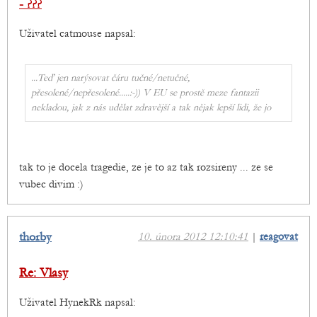
- ???
Uživatel catmouse napsal:
...Teď jen narýsovat čáru tučné/netučné,
přesolené/nepřesolené.....:-)) V EU se prostě meze fantazii
nekladou, jak z nás udělat zdravější a tak nějak lepší lidi, že jo
tak to je docela tragedie, ze je to az tak rozsireny ... ze se
vubec divim :)
thorby
10. února 2012 12:10:41
|
reagovat
Re: Vlasy
Uživatel HynekRk napsal: