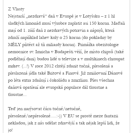
Z Vlasty
Nejstarší „nezdravá“ daň v Evropě je v Lotyšsku – z 1 hl
sladkých limonád musí výrobce zaplatit asi 150 korun. Maďaři
mají od 1. září daň z nezdravých potravin a nápojů, která
zdraží například lahev koly o 25 korun (do pokladny by
MĚLY přitéct až tři miliardy korun). Primářka obezitologie
nemocnice sv. Imricha v Budapešti věří, že místo chipsů (také
podléhají dani) budou lidé u televize a v multikinech chroupat
mrkev. (...!) V roce 2012 chtějí zdanit tučná, přesolená a
přeslazená jídla také Britové a Finové. Již zmiňovaní Dánové
po léta extra zdaňují i čokoládu a zmrzlinu. Přes všechna
daňová opatření ale evropská populace dál tloustne a
tloustne...
Teď jen narýsovat čáru tučné/netučné,
přesolené/nepřesolené.....:-)) V EU se prostě meze fantazii
nekladou, jak z nás udělat zdravější a tak nějak lepší lidi, že
jo!