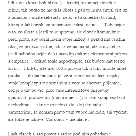
lidi z nej akorat boli hlava :)... kazdej rozumnej clovek si
rekne, tak budto ze me dela idiota a pak to nema smysl cist uz
z principu a urcite sebeucty, nebo je to sobeckej bastard,
kterej si fakt mysli, ze se nemuze splest, nebo ..... Tady nejde
o to, co rikate a jestli to je spravne, ale clovek komunikuje
preci proto, aby sdelil lidem svoje nazory a pokud mu vsichni
rikaj, ze je neco spatne, tak se nema branit, ale zamyslet se
jestli nahodou nejde delat neco lip (takova elementarni pokora
a empatie) ... dokud tohle nepochopite, tak budete mit tezkej
zivot ... I kdyby jste mel 100 x pravdu tak ji taky musite umet
prodat .... druha moznost je, ze si sem chodite lecit nejaky
svoje komplexy a v normalnim zivote se chovate prijemne,
coz je o duvod vic, proc vase interenetove prispevky
ignorovat, protoze my (minimalne ja :)) si sem komplexy lecit
nechodime .... zkuste to nebrat zle, ale jako radu ....
samozrejme, ze nemam pravo vam vubec nic radit, ani vycitat,
ale tohle je takovej Vas obraz v me hlave ...
jinak clanek si rad prectu a rad se pod nim pohadam :)