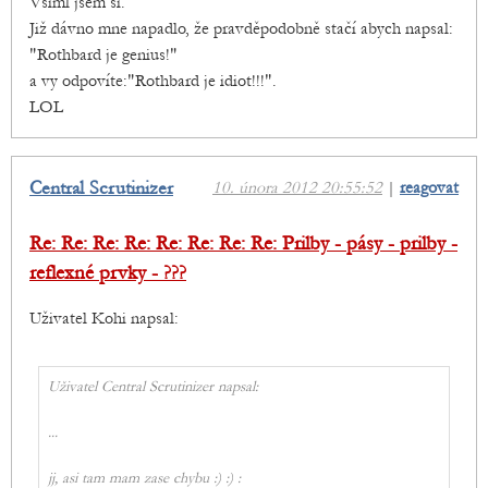
Všiml jsem si.
Již dávno mne napadlo, že pravděpodobně stačí abych napsal:
"Rothbard je genius!"
a vy odpovíte:"Rothbard je idiot!!!".
LOL
Central Scrutinizer
10. února 2012 20:55:52
|
reagovat
Re: Re: Re: Re: Re: Re: Re: Re: Prilby - pásy - prilby -
reflexné prvky - ???
Uživatel Kohi napsal:
Uživatel Central Scrutinizer napsal:
...
jj, asi tam mam zase chybu :) :) :