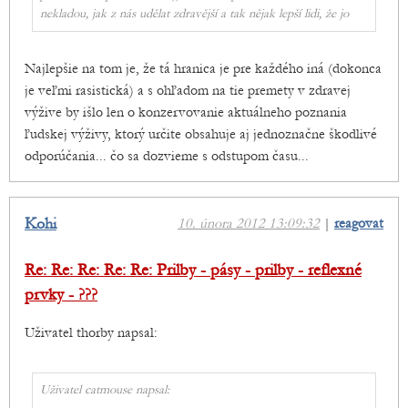
nekladou, jak z nás udělat zdravější a tak nějak lepší lidi, že jo
Najlepšie na tom je, že tá hranica je pre každého iná (dokonca
je veľmi rasistická) a s ohľadom na tie premety v zdravej
výžive by išlo len o konzervovanie aktuálneho poznania
ľudskej výživy, ktorý určite obsahuje aj jednoznačne škodlivé
odporúčania... čo sa dozvieme s odstupom času...
Kohi
10. února 2012 13:09:32
|
reagovat
Re: Re: Re: Re: Re: Prilby - pásy - prilby - reflexné
prvky - ???
Uživatel thorby napsal:
Uživatel catmouse napsal: