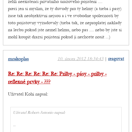
zehli neexistenci privatniho urazoveho pojisteni ....
preci jen si myslim, ze ty duvody pro ty helmy (a treba i pasy)
zase tak neobjektivni nejsou a i ve svobodne spolecnosti by
toto pojistovny vyzadovaly (treba tak, ze neproplatej naklady
na lecbu pokud jste nemel helmu, nebo pas .... nebo by jste si
mohl koupit drazsi pojisteni pokud ji nechcete nosit ...)
mrakoplas
10. února 2012 18:34:43
|
reagovat
Re: Re: Re: Re: Re: Re: Prilby - pásy - prilby -
reflexné prvky - ???
Uživatel Kohi napsal:
Uživatel Robert-Antonio napsal:
...