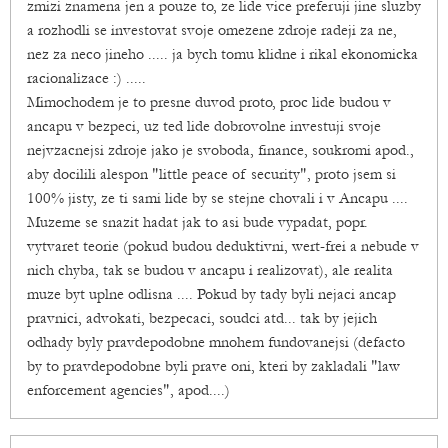
zmizi znamena jen a pouze to, ze lide vice preferuji jine sluzby
a rozhodli se investovat svoje omezene zdroje radeji za ne,
nez za neco jineho ..... ja bych tomu klidne i rikal ekonomicka
racionalizace :) .....
Mimochodem je to presne duvod proto, proc lide budou v
ancapu v bezpeci, uz ted lide dobrovolne investuji svoje
nejvzacnejsi zdroje jako je svoboda, finance, soukromi apod.,
aby docilili alespon "little peace of security", proto jsem si
100% jisty, ze ti sami lide by se stejne chovali i v Ancapu ....
Muzeme se snazit hadat jak to asi bude vypadat, popr.
vytvaret teorie (pokud budou deduktivni, wert-frei a nebude v
nich chyba, tak se budou v ancapu i realizovat), ale realita
muze byt uplne odlisna .... Pokud by tady byli nejaci ancap
pravnici, advokati, bezpecaci, soudci atd... tak by jejich
odhady byly pravdepodobne mnohem fundovanejsi (defacto
by to pravdepodobne byli prave oni, kteri by zakladali "law
enforcement agencies", apod....)