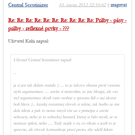
Central Scrutinizer
10. února 2012 22:10:42
|
reagovat
Re: Re: Re: Re: Re: Re: Re: Re: Re: Re: Prilby - pásy -
prilby - reflexné prvky - ???
Uživatel Kohi napsal:
Uživatel Central Scrutinizer napsal:
...
ja si jen tak delam srandu :) .... to je takova obrana proti vasemu
stylu argumentace ..... urcite si nemyslim, ze jste hloupy, ale vas
styl argumentace skodi vam osobne a spoustu lidi z nej akorat
boli hlava :)... kazdej rozumnej clovek si rekne, tak budto ze me
dela idiota a pak to nema smysl cist uz z principu a urcite
sebeucty, nebo je to sobeckej bastard, kterej si fakt mysli, ze se
nemuze splest, nebo ..... Tady nejde o to, co rikate a jestli to je
spravne, ale clovek komunikuje preci proto, aby sdelil lidem