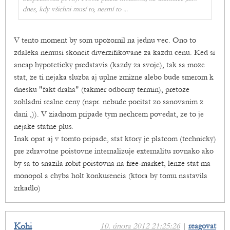
dnes, kdy všichni musí to, nesmí to ...
V tento moment by som upozornil na jednu vec. Ono to
zdaleka nemusi skoncit diverzifikovane za kazdu cenu. Ked si
ancap hypoteticky predstavis (kazdy za svoje), tak sa moze
stat, ze ti nejaka sluzba aj uplne zmizne alebo bude smerom k
dnesku "fakt draha" (takmer odborny termin), pretoze
zohladni realne ceny (napr. nebude pocitat zo sanovanim z
dani ,)). V ziadnom pripade tym nechcem povedat, ze to je
nejake statne plus.
Inak opat aj v tomto pripade, stat ktory je platcom (technicky)
pre zdravotne poistovne internalizuje externalitu rovnako ako
by sa to snazila robit poistovna na free-market, lenze stat ma
monopol a chyba holt konkurencia (ktora by tomu nastavila
zrkadlo)
Kohi
10. února 2012 21:25:26
|
reagovat