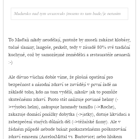
Madarsko nad tym uvazovalo (mozno to tam bude/je netusim
To Maďaři nikdy neudělají, protože by museli zakázat klobásy,
tučné slaniny, langoše, perkelt, tedy v zásadě 80% své tradiční
kuchyně, což by samozřejmě zemědělci a restauratéře neunesli
:-)
Ale dávno všichni dobře víme, že plošná opatření pro
bezpečnost a národní zdraví se zavádějí v první řadě na
základě toho, kdo na tom vydělá, nikoliv jak to pomůže
skutečnému zdraví. Proto stát nařizuje povinné helmy (-
>výrobci helm), nakupuje hromady tamiflu (->Roche),
zakazuje domácí porážky dobytka (->jatky), dotuje likvidaci a
zabezpečení starých důlních děl (->těžařské firmy). Ale v
žádném případě nebude bránit prokazatelnému poškozování
zdraví emisemi (ArcelorMittal vs. Bartovice) nebo hlukem