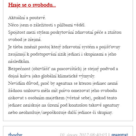
Hraje se o svobodu...
Aktuální a poutavé.
Něco jsem o záležitosti s přilbami věděl.
Spojitost mezi stylem poskytování zdravotní péče a ztrátou
svobod je zřejmá.
Je třeba změnit postoj který zdravotní systém a pojišťovny
zaujímají k podstupování rizik jedinci i skupinami a jeho
následkům.
Bezpečnost (obzvlášť na pracovištích) je stejný podvod a
dojná kráva jako globální klimatické výmysly.
Nevidím důvod, proč by agentura se kterou jedinec nemá
žádnou smlouvu měla mít právo omezovat jeho svobodu
riskovat s osobním majetkem (včetně sebe), pokud tento
jedinec neriskuje na území pod kontrolou takové agentury
nebo neohrožuje/nepoškozuje další jedince či skupiny.
thorby
10. února 2012 08:40:03
|
reagovat