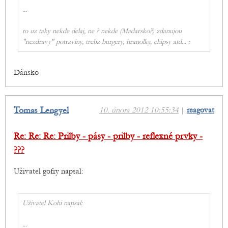
...
to uz taky nekde delaj, ne ? nekde (Madarsko?) zdanujou
"nezdravy" potraviny, treba burgery, hranolky, chipsy atd... :
Dánsko
Tomas Lengyel
10. února 2012 10:55:34
|
reagovat
Re: Re: Re: Prilby - pásy - prilby - reflexné prvky -
???
Uživatel gofry napsal:
Uživatel Kohi napsal:
...