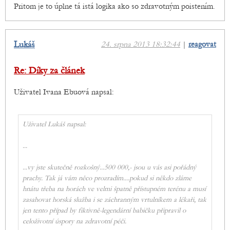
Pritom je to úplne tá istá logika ako so zdravotným poistením.
Lukáš
24. srpna 2013 18:32:44
|
reagovat
Re: Díky za článek
Uživatel Ivana Ebuová napsal:
Uživatel Lukáš napsal:
...
...vy jste skutečně rozkošný...500 000,- jsou u vás asi pořádný
prachy. Tak já vám něco prozradím....pokud si někdo zláme
hnátu třeba na horách ve velmi špatně přístupném terénu a musí
zasahovat horská služba i se záchranným vrtulníkem a lékaři, tak
jen tento případ by fiktivně-legendární babičku připravil o
celoživotní úspory na zdravotní péči.