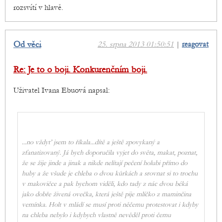
rozsvítí v hlavě.
Od věci
25. srpna 2013 01:50:51
|
reagovat
Re: Je to o boji. Konkurenčním boji.
Uživatel Ivana Ebuová napsal:
...no vždyť jsem to říkala...dítě a ještě zpovykaný a
zfanatizovaný. Já bych doporučila vyjet do světa, makat, poznat,
že se žije jinde a jinak a nikde nelítají pečení holubi přímo do
huby a že všude je chleba o dvou kůrkách a srovnat si to trochu
v makovičce a pak bychom viděli, kdo tady z nác dvou béká
jako dobře živená ovečka, která ještě pije mlíčko z maminčina
vemínka. Holt v mládí se musí proti něčemu protestovat i kdyby
na chleba nebylo i kdybych vlastně nevěděl proti čemu