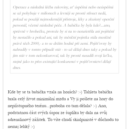
Operace a následná léčba rakoviny, ať úspěšná nebo neúspěšná
se už pohybuje v milionech a levněji se prostě stlouct nedá,
pokud se použijí nejmodernější přístroje, léky a zkušený operční
personál, včetně následné péče. A babička by byla kde?....ano,
správně v hrobečku, protože by si na to nenašetřila ani pojištění
by nestačilo a pokud ani, tak by měsíční pojistka stála mesíčně
právě těch 2000,- a to se držím hodně při zemi. Pojišťovny by
nahradily v tomto případě stát - to už dělají dnes taky a pokud by
jim stát v tom nekonkuroval, tak by prostě nasadili svoji laťku,
stejně jako to přes existující konkurenci v pojišťovnictví dělají
dnes.
Kde by se ta babička vzala na horách? :-) Tahleta babička
brala celý život minimální mzdu a Vy ji pošlete na hory do
nepřístupného terénu...proboha co tam dělala? :-) Ano,
podstatnou část svých úspor ze šuplíku by dala na svůj
adrenalinový zážitek. To víte chudí skialpinisté v důchodu to
nemaj lehký :-)