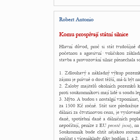
Robert Antonio
Komu prospívají státní silnice
Hlavní důvod, proč si stát tvrdošíjně 
početnou a agresivní· voličskou zákla
stavba a provozování silnic přenechala s
1. Zdlouhavý a nákladný výkup pozemků
zájmu je právně o dost těžší, má-li být 
2. Žaloby majitelů okolních pozemků kvů
proti soukromníkovi mají lidé u soudu lep
3. Mýto. A budou s nostalgií vzpomínat, 
za 1500 Kč ročně. Stát sice předražuje
dálnici za čtvrtinovou cenu, je vysloveně 
daně, spotřební daně a dálničních pop
nepočítají, peníze z EU
prostě jsou
), na
Soukromník bude chtít nějakou rozumno
počítat s vícenáklady díky bodům 1. a 2.