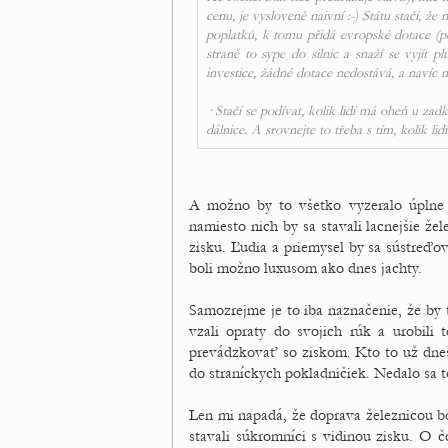
cenu, je vysloveně naivní :-) Státu stačí, že
poplatků, k tomu přidá evropské dotace (p
straně to sype do silnic a snaží se vyjít
investice, žádné dotace nedostává, a navíc 
· Stačí se podívat, kolik lidí má oheň u z
dálnice. A srovnejte to třeba s tím, kolik 
A možno by to všetko vyzeralo úplne i
namiesto nich by sa stavali lacnejšie žel
zisku. Ľudia a priemysel by sa sústreďov
boli možno luxusom ako dnes jachty.
Samozrejme je to iba naznačenie, že by t
vzali opraty do svojich rúk a urobili
prevádzkovať so ziskom. Kto to už dnes
do straníckych pokladničiek. Nedalo sa 
Len mi napadá, že doprava železnicou b
stavali súkromníci s vidinou zisku. O čo