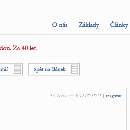
O nás
Základy
Články
ou. Za 40 let.
ntář
zpět na článek
14. července 2012 07:35:15
|
reagovat