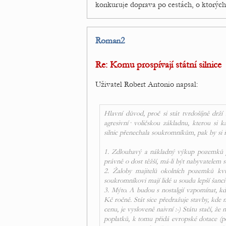
konkuruje doprava po cestách, o ktorých 
Roman2
Re: Komu prospívají státní silnice
Uživatel Robert Antonio napsal:
Hlavní důvod, proč si stát tvrdošíjně drží
agresivní· voličskou základnu, kterou si
silnic přenechala soukromníkům, pak by si ři
1. Zdlouhavý a nákladný výkup pozemků p
právně o dost těžší, má-li být nabyvatelem
2. Žaloby majitelů okolních pozemků kvůl
soukromníkovi mají lidé u soudu lepší šanci 
3. Mýto. A budou s nostalgií vzpomínat, kd
Kč ročně. Stát sice předražuje stavby, kde 
cenu, je vysloveně naivní :-) Státu stačí, že
poplatků, k tomu přidá evropské dotace (p