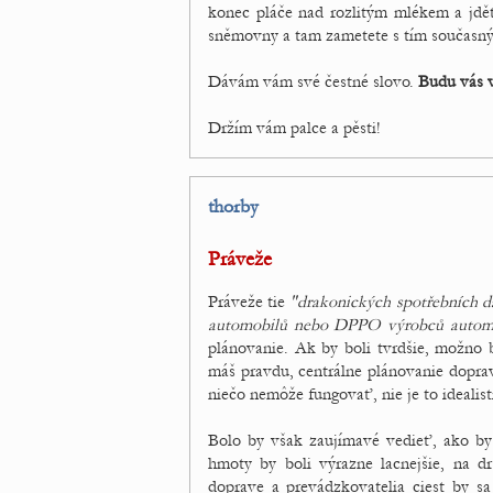
konec pláče nad rozlitým mlékem a jdět
sněmovny a tam zametete s tím současn
Dávám vám své čestné slovo.
Budu vás v
Držím vám palce a pěsti!
thorby
Práveže
Práveže tie
"drakonických spotřebních d
automobilů nebo DPPO výrobců automobi
plánovanie. Ak by boli tvrdšie, možno b
máš pravdu, centrálne plánovanie doprav
niečo nemôže fungovať, nie je to idealisti
Bolo by však zaujímavé vedieť, ako by
hmoty by boli výrazne lacnejšie, na dr
doprave a prevádzkovatelia ciest by 