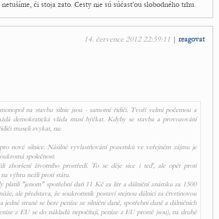
netušíme, či stoja zato. Cesty nie sú súčasťou slobodného trhu.
14. července 2012 22:59:11
|
reagovat
 monopol na stavbu silnic jsou - samotní řidiči. Tvoří velmi početnou a
 každá demokratická vláda musí hýčkat. Kdyby se stavba a provozování
diči museli zvykat, na:
ro nové silnice. Násilné vyvlastňování pozemků ve veřejném zájmu je
 soukromá společnost.
i zhoršení životního prostředí. To se děje sice i teď, ale opět proti
na výhru nežli proti státu.
y platili "jenom" spotřební daň 11 Kč za litr a dálniční známku za 1500
může, ale představa, že soukromník postaví stejnou dálnici za čtvrtinovou
 na jedné straně se bere peníze ze silniční daně, spotřební daně a dálničních
eníze z EU se do nákladů nepočítají, peníze z EU
prostě jsou
), na druhé