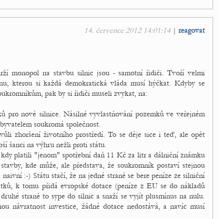
14. července 2012 14:01:14
|
reagovat
drží monopol na stavbu silnic jsou - samotní řidiči. Tvoří velmi
dnu, kterou si každá demokratická vláda musí hýčkat. Kdyby se
oukromníkům, pak by si řidiči museli zvykat, na:
 pro nové silnice. Násilné vyvlastňování pozemků ve veřejném
nabyvatelem soukromá společnost.
li zhoršení životního prostředí. To se děje sice i teď, ale opět
ší šanci na výhru nežli proti státu.
kdy platili "jenom" spotřební daň 11 Kč za litr a dálniční známku
 stavby, kde může, ale představa, že soukromník postaví stejnou
naivní :-) Státu stačí, že na jedné straně se bere peníze ze silniční
latků, k tomu přidá evropské dotace (peníze z EU se do nákladů
 druhé straně to sype do silnic a snaží se vyjít plusmínus na nulu.
u návratnost investice, žádné dotace nedostává, a navíc musí