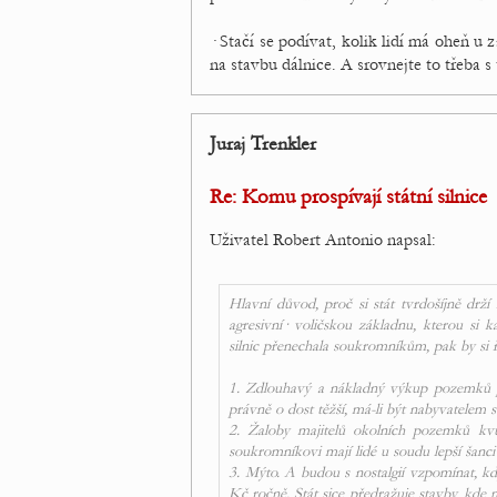
· Stačí se podívat, kolik lidí má oheň 
na stavbu dálnice. A srovnejte to třeba 
Juraj Trenkler
Re: Komu prospívají státní silnice
Uživatel Robert Antonio napsal:
Hlavní důvod, proč si stát tvrdošíjně drží
agresivní· voličskou základnu, kterou si
silnic přenechala soukromníkům, pak by si ři
1. Zdlouhavý a nákladný výkup pozemků p
právně o dost těžší, má-li být nabyvatelem
2. Žaloby majitelů okolních pozemků kvůl
soukromníkovi mají lidé u soudu lepší šanci 
3. Mýto. A budou s nostalgií vzpomínat, kd
Kč ročně. Stát sice předražuje stavby, kde 