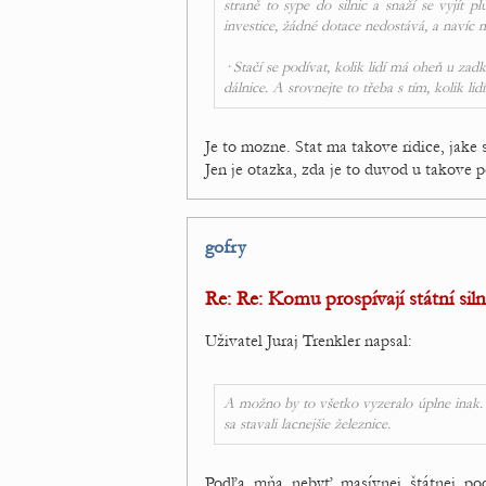
straně to sype do silnic a snaží se vyjít
investice, žádné dotace nedostává, a navíc 
· Stačí se podívat, kolik lidí má oheň u z
dálnice. A srovnejte to třeba s tím, kolik 
Je to mozne. Stat ma takove ridice, jak
Jen je otazka, zda je to duvod u takove p
gofry
Re: Re: Komu prospívají státní siln
Uživatel Juraj Trenkler napsal:
A možno by to všetko vyzeralo úplne inak. V
sa stavali lacnejšie železnice.
Podľa mňa nebyť masívnej štátnej po