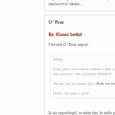
znečisťovať okolie...
O´ Pruz
Re: Konec breku!
Uživatel O´ Pruz napsal:
Jakube,
konec pláče nad rozlitým mlékem a jděte to
tam zametete s tím současným zlořádem!
Dávám vám své čestné slovo.
Budu vás voli
Držím vám palce a pěsti!
Já nic nepochopil, to mám tím, že málo 