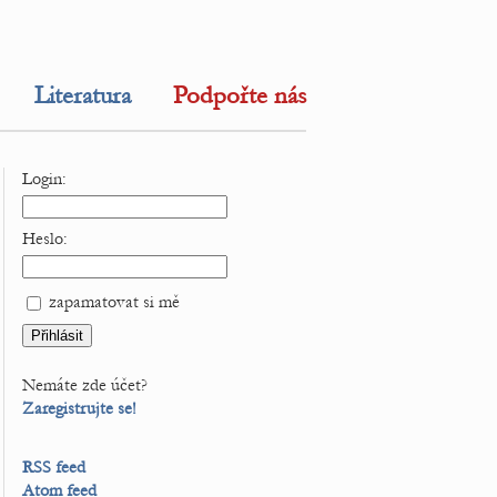
Literatura
Podpořte nás
Login:
Heslo:
zapamatovat si mě
Nemáte zde účet?
Zaregistrujte se!
RSS feed
Atom feed