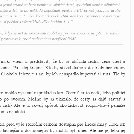
 na jedné straně se bere peníze ze silniční daně, spotřební daně a dálničních
eníze z EU se do nákladů nepočítají, peníze z EU
prostě jsou
), na druhé
 plusmínus na nulu. Soukromník bude chtít nějakou rozumnou návratnost
musí počítat s vícenáklady díky bodům 1. a 2.
adku, když se někde omezí automobilový provoz anebo zruší plán na stavbu
lidí protestovalo proti nedávnému navýšení ESM.
nak. Viem si predstaviť, že by sa ukázala reálna cena ciest a
eznice. Po celej krajine. Kto by staval drahé autostrády bez vidiny
ali okolo železníc a ani by ich nenapadlo kupovať si autá. Tie by
o mohlo vyzerať napríklad takto. Overiť sa to nedá, lebo politici
 to po svojom. Možno by sa ukázalo, že cesty sa dajú stavať a
 zistí? Ale je to skvelý spôsob ako získavať rozprávkové peniaze
tomu neodolať.
ola pred vyše storočím celkom dostupná pre široké masy. Hoci ich
 lacnejšia a dostupnejšia by mohla byť dnes. Ale nie je, lebo jej