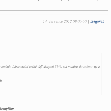
14. července 2012 09:35:50
|
reagovat
 změnit. Liberteriání určitě dají alespoň 51%, tak vzhůru do sněmovny a
t.
přemýšlím.