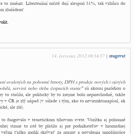
e to změnit. Liberteriání určitě dají alespoň 51%, tak vzhůru do
ým zlořádem!
olit.
14. července 2012 08:54:57
|
reagovat
aní uvalených na pohonné hmoty, DPH z prodeje nových i ojetých
lů, servisů nebo třeba čerpacích stanic"
sú akousi paródiou o
y to stačilo, ale politicky by to zrejme bolo nepriechodné, takže
y v ČR je zlý nápad (v súlade s tým, ako to neviemktonapísal, ak
cké, ale zlé).
 to fungovalo v teoretickom trhovom svete. Vozítka aj pohonné
uhej strane to isté by platilo aj pre podnikateľov v hromadnej
sa veľmi ťažko mohli skrývať za normy a povolenia umožňujúce