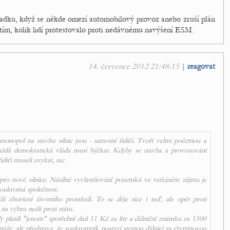
u zadku, když se někde omezí automobilový provoz anebo zruší plán
s tím, kolik lidí protestovalo proti nedávnému navýšení ESM.
14. července 2012 21:48:15
|
reagovat
 monopol na stavbu silnic jsou - samotní řidiči. Tvoří velmi početnou a
 každá demokratická vláda musí hýčkat. Kdyby se stavba a provozování
diči museli zvykat, na:
ro nové silnice. Násilné vyvlastňování pozemků ve veřejném zájmu je
 soukromá společnost.
i zhoršení životního prostředí. To se děje sice i teď, ale opět proti
na výhru nežli proti státu.
y platili "jenom" spotřební daň 11 Kč za litr a dálniční známku za 1500
může, ale představa, že soukromník postaví stejnou dálnici za čtvrtinovou