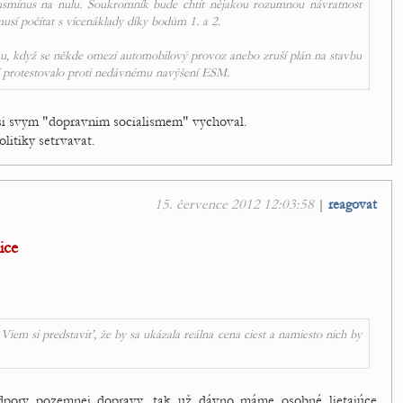
 plusmínus na nulu. Soukromník bude chtít nějakou rozumnou návratnost
musí počítat s vícenáklady díky bodům 1. a 2.
adku, když se někde omezí automobilový provoz anebo zruší plán na stavbu
lidí protestovalo proti nedávnému navýšení ESM.
e si svym "dopravnim socialismem" vychoval.
olitiky setrvavat.
15. července 2012 12:03:58
|
reagovat
ice
iem si predstaviť, že by sa ukázala reálna cena ciest a namiesto nich by
dpory pozemnej dopravy, tak už dávno máme osobné lietajúce