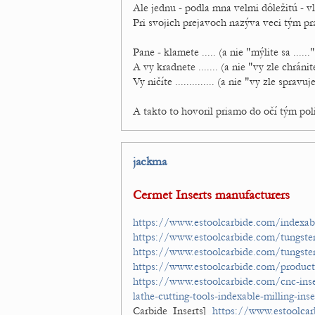
Ale jednu - podla mna velmi dôležitú - 
Pri svojich prejavoch nazýva veci tým 
Pane - klamete ..... (a nie "mýlite sa ......"
A vy kradnete ....... (a nie "vy zle chránite
Vy ničíte .............. (a nie "vy zle spravuje
A takto to hovoril priamo do očí tým po
jackma
Cermet Inserts manufacturers
https://www.estoolcarbide.com/indexabl
https://www.estoolcarbide.com/tungsten
https://www.estoolcarbide.com/tungsten
https://www.estoolcarbide.com/product
https://www.estoolcarbide.com/cnc-inse
lathe-cutting-tools-indexable-milling-i
Carbide Inserts]
https://www.estoolcar