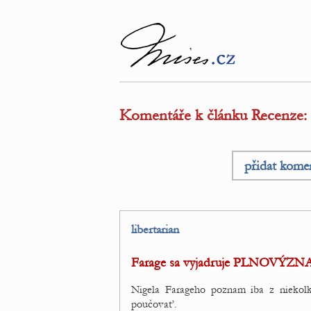
Komentáře k článku Recenze: N
přidat kome
libertarian
Farage sa vyjadruje PLNOVÝ
Nigela Farageho poznam iba z niekol
poučovať.