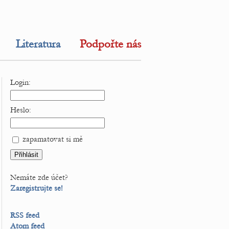
Literatura
Podpořte nás
Login:
Heslo:
zapamatovat si mě
Nemáte zde účet?
Zaregistrujte se!
RSS feed
Atom feed