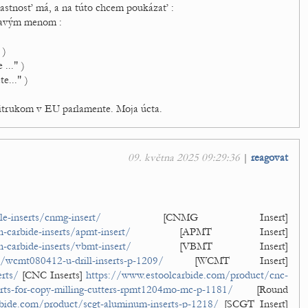
vlastnosť má, a na túto chcem poukázať :
pravým menom :
 )
 ..." )
te..." )
litrukom v EU parlamente. Moja úcta.
09. května 2025 09:29:36
|
reagovat
e-inserts/cnmg-insert/
[CNMG Insert]
-carbide-inserts/apmt-insert/
[APMT Insert]
-carbide-inserts/vbmt-insert/
[VBMT Insert]
/wcmt080412-u-drill-inserts-p-1209/
[WCMT Insert]
rts/
[CNC Inserts]
https://www.estoolcarbide.com/product/cnc-
nserts-for-copy-milling-cutters-rpmt1204mo-mc-p-1181/
[Round
bide.com/product/scgt-aluminum-inserts-p-1218/
[SCGT Insert]