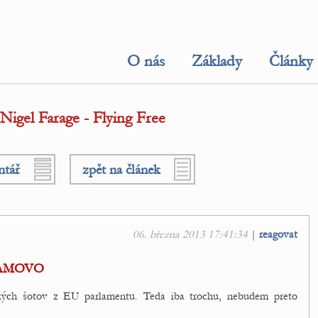
O nás
Základy
Články
igel Farage - Flying Free
ntář
zpět na článek
06. března 2013 17:41:34
|
reagovat
ZNAMOVO
kých šotov z EU parlamentu. Teda iba trochu, nebudem preto