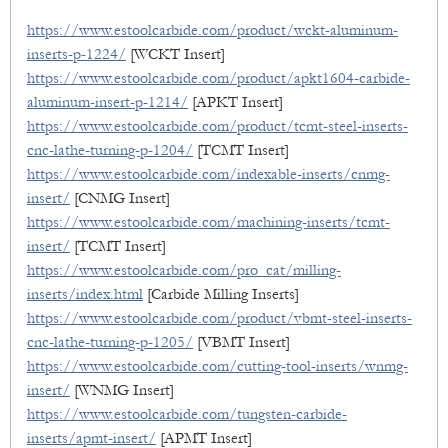
https://www.estoolcarbide.com/product/wckt-aluminum-
inserts-p-1224/
[WCKT Insert]
https://www.estoolcarbide.com/product/apkt1604-carbide-
aluminum-insert-p-1214/
[APKT Insert]
https://www.estoolcarbide.com/product/tcmt-steel-inserts-
cnc-lathe-turning-p-1204/
[TCMT Insert]
https://www.estoolcarbide.com/indexable-inserts/cnmg-
insert/
[CNMG Insert]
https://www.estoolcarbide.com/machining-inserts/tcmt-
insert/
[TCMT Insert]
https://www.estoolcarbide.com/pro_cat/milling-
inserts/index.html
[Carbide Milling Inserts]
https://www.estoolcarbide.com/product/vbmt-steel-inserts-
cnc-lathe-turning-p-1205/
[VBMT Insert]
https://www.estoolcarbide.com/cutting-tool-inserts/wnmg-
insert/
[WNMG Insert]
https://www.estoolcarbide.com/tungsten-carbide-
inserts/apmt-insert/
[APMT Insert]