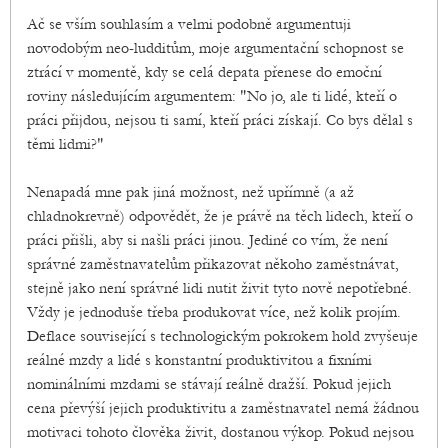
Ač se vším souhlasím a velmi podobně argumentuji
novodobým neo-ludditům, moje argumentační schopnost se
ztrácí v momentě, kdy se celá depata přenese do emoční
roviny následujícím argumentem: "No jo, ale ti lidé, kteří o
práci přijdou, nejsou ti samí, kteří práci získají. Co bys dělal s
těmi lidmi?"
Nenapadá mne pak jiná možnost, než upřímně (a až
chladnokrevně) odpovědět, že je právě na těch lidech, kteří o
práci přišli, aby si našli práci jinou. Jediné co vím, že není
správné zaměstnavatelům přikazovat někoho zaměstnávat,
stejně jako není správné lidi nutit živit tyto nově nepotřebné.
Vždy je jednoduše třeba produkovat více, než kolik projím.
Deflace související s technologickým pokrokem hold zvyšeuje
reálné mzdy a lidé s konstantní produktivitou a fixními
nominálními mzdami se stávají reálně dražší. Pokud jejich
cena převýší jejich produktivitu a zaměstnavatel nemá žádnou
motivaci tohoto člověka živit, dostanou výkop. Pokud nejsou