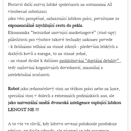
Postavit další rozvoj lidské společnosti na autonomní AI
všeobecné robotizaci
jako věci prospěšné, nahrazující lidskou práci, považujme za
exponenciálně zrychlující cestu do pekla.
Ekonomika "bezuzdně inovující marketingové" (start-upy)
příležitosti pro výrobce takové techniky nakonec povede
- k fatálnímu selhání na straně zdrojů - především lehkých a
drahých kovů a energie, to na straně jedné,
- na straně druhé k dalšímu
prohlubování "digitální debility"
,
tedy snižování kognitivních dovedností, manuální a
intelektuální zručnosti.
Robot
jako jednoučelový stroj na těžkou práci nebo na lince,
speciální stroj v dolech a extremních podmínkách ano, ale
jako univerzální umělá dvouruká inteligence suplující lidskou
LENOST NE !!!
A to vše ve chvílí, kdy lidstvo severní polokoule produkuje
většinu, ve finále odpadu, ale zároveň se zde projevuje