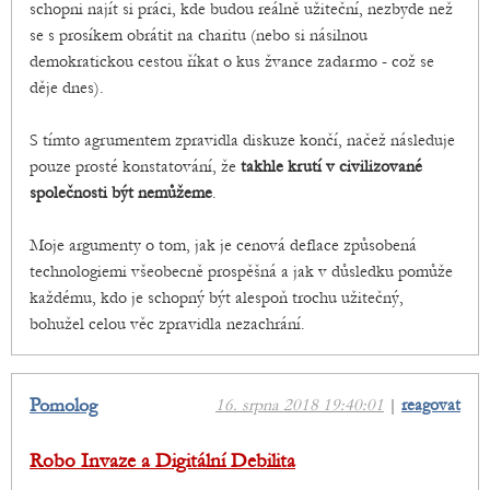
schopni najít si práci, kde budou reálně užiteční, nezbyde než
se s prosíkem obrátit na charitu (nebo si násilnou
demokratickou cestou říkat o kus žvance zadarmo - což se
děje dnes).
S tímto agrumentem zpravidla diskuze končí, načež následuje
pouze prosté konstatování, že
takhle krutí v civilizované
společnosti být nemůžeme
.
Moje argumenty o tom, jak je cenová deflace způsobená
technologiemi všeobecně prospěšná a jak v důsledku pomůže
každému, kdo je schopný být alespoň trochu užitečný,
bohužel celou věc zpravidla nezachrání.
Pomolog
16. srpna 2018 19:40:01
|
reagovat
Robo Invaze a Digitální Debilita