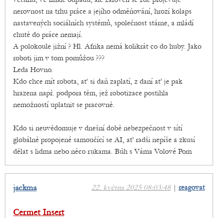
nerovnost na trhu práce a jejího odměňování, hrozí kolaps
nastavených sociálních systémů, společnost stárne, a mládí
chutě do práce nemají.
A polokoule jižní ? Hl. Afrika nemá kolikrát co do huby. Jako
roboti jim v tom pomůžou ???
Leda Hovno.
Kdo chce mít robota, ať si daň zaplatí, z daní ať je pak
hrazena např. podpora těm, jež robotizace postihla
nemožností uplatnit se pracovně.
Kdo si neuvědomuje v dnešní době nebezpečnost v sítí
globálně propojené samoučící se AI, ať radši nepíše a zkusí
dělat s lidma nebo něco rukama. Búh s Váma Volové Pom
jackma
22. května 2025 08:03:48
|
reagovat
Cermet Insert