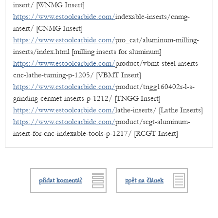
insert/ [WNMG Insert]
https://www.estoolcarbide.com/
indexable-inserts/cnmg-
insert/ [CNMG Insert]
https://www.estoolcarbide.com/
pro_cat/aluminum-milling-
inserts/index.html [milling inserts for aluminum]
https://www.estoolcarbide.com/
product/vbmt-steel-inserts-
cnc-lathe-turning-p-1205/ [VBMT Insert]
https://www.estoolcarbide.com/
product/tngg160402r-l-s-
grinding-cermet-inserts-p-1212/ [TNGG Insert]
https://www.estoolcarbide.com/
lathe-inserts/ [Lathe Inserts]
https://www.estoolcarbide.com/
product/rcgt-aluminum-
insert-for-cnc-indexable-tools-p-1217/ [RCGT Insert]
přidat komentář
zpět na článek