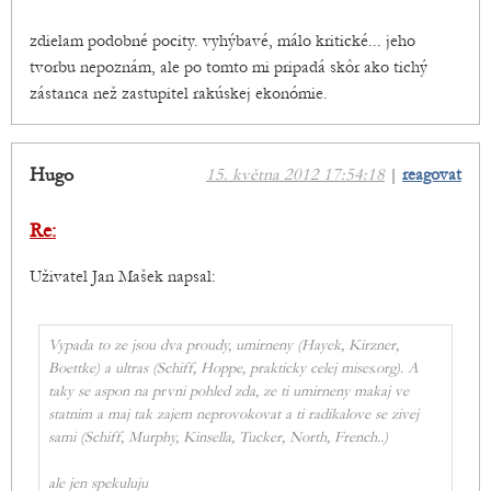
zdielam podobné pocity. vyhýbavé, málo kritické... jeho
tvorbu nepoznám, ale po tomto mi pripadá skôr ako tichý
zástanca než zastupitel rakúskej ekonómie.
Hugo
15. května 2012 17:54:18
|
reagovat
Re:
Uživatel Jan Mašek napsal:
Vypada to ze jsou dva proudy, umirneny (Hayek, Kirzner,
Boettke) a ultras (Schiff, Hoppe, prakticky celej mises.org). A
taky se aspon na prvni pohled zda, ze ti umirneny makaj ve
statnim a maj tak zajem neprovokovat a ti radikalove se zivej
sami (Schiff, Murphy, Kinsella, Tucker, North, French..)
ale jen spekuluju