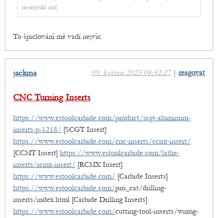
nesmyslů atd.
To špiclování mě vadí nejvíc.
jackma
09. května 2025 08:52:27
|
reagovat
CNC Turning Inserts
https://www.estoolcarbide.com/product/scgt-aluminum-
inserts-p-1218/
[SCGT Insert]
https://www.estoolcarbide.com/cnc-inserts/ccmt-insert/
[CCMT Insert]
https://www.estoolcarbide.com/lathe-
inserts/rcmx-insert/
[RCMX Insert]
https://www.estoolcarbide.com/
[Carbide Inserts]
https://www.estoolcarbide.com/
pro_cat/drilling-
inserts/index.html [Carbide Drilling Inserts]
https://www.estoolcarbide.com/
cutting-tool-inserts/wnmg-