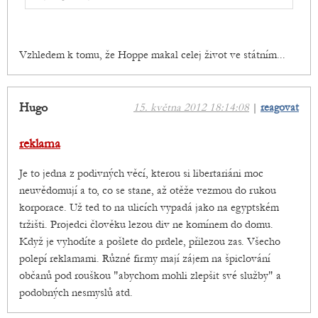
Vzhledem k tomu, že Hoppe makal celej život ve státním...
Hugo
15. května 2012 18:14:08
|
reagovat
reklama
Je to jedna z podivných věcí, kterou si libertariáni moc
neuvědomují a to, co se stane, až otěže vezmou do rukou
korporace. Už ted to na ulicích vypadá jako na egyptském
tržišti. Projedci člověku lezou div ne komínem do domu.
Když je vyhodíte a pošlete do prdele, přilezou zas. Všecho
polepí reklamami. Různé firmy mají zájem na špiclování
občanů pod rouškou "abychom mohli zlepšit své služby" a
podobných nesmyslů atd.