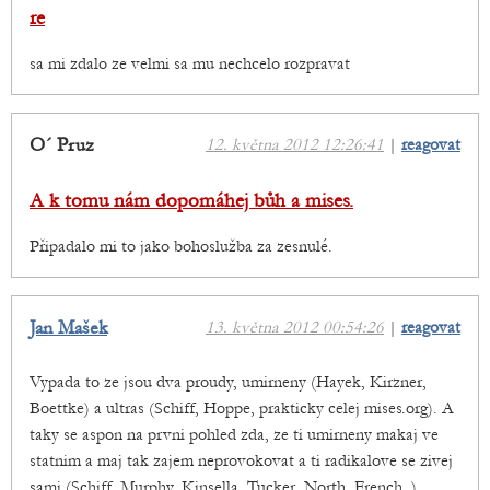
re
sa mi zdalo ze velmi sa mu nechcelo rozpravat
O´ Pruz
12. května 2012 12:26:41
|
reagovat
A k tomu nám dopomáhej bůh a mises.
Připadalo mi to jako bohoslužba za zesnulé.
Jan Mašek
13. května 2012 00:54:26
|
reagovat
Vypada to ze jsou dva proudy, umirneny (Hayek, Kirzner,
Boettke) a ultras (Schiff, Hoppe, prakticky celej mises.org). A
taky se aspon na prvni pohled zda, ze ti umirneny makaj ve
statnim a maj tak zajem neprovokovat a ti radikalove se zivej
sami (Schiff, Murphy, Kinsella, Tucker, North, French..)