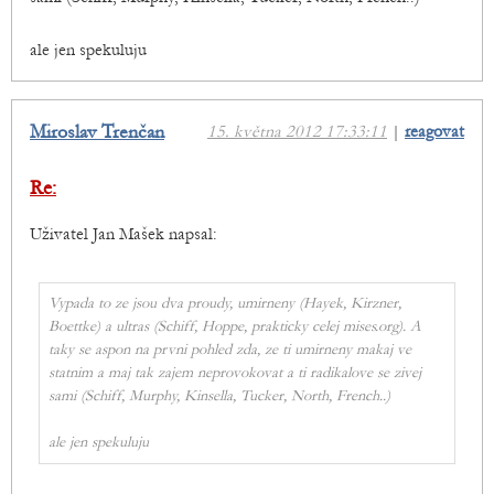
ale jen spekuluju
Miroslav Trenčan
15. května 2012 17:33:11
|
reagovat
Re:
Uživatel Jan Mašek napsal:
Vypada to ze jsou dva proudy, umirneny (Hayek, Kirzner,
Boettke) a ultras (Schiff, Hoppe, prakticky celej mises.org). A
taky se aspon na prvni pohled zda, ze ti umirneny makaj ve
statnim a maj tak zajem neprovokovat a ti radikalove se zivej
sami (Schiff, Murphy, Kinsella, Tucker, North, French..)
ale jen spekuluju