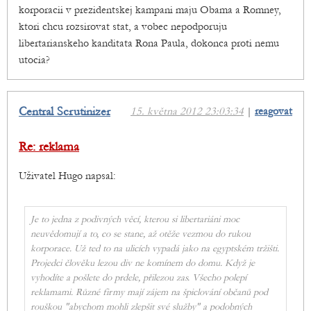
korporacii v prezidentskej kampani maju Obama a Romney,
ktori chcu rozsirovat stat, a vobec nepodporuju
libertarianskeho kanditata Rona Paula, dokonca proti nemu
utocia?
Central Scrutinizer
15. května 2012 23:03:34
|
reagovat
Re: reklama
Uživatel Hugo napsal:
Je to jedna z podivných věcí, kterou si libertariáni moc
neuvědomují a to, co se stane, až otěže vezmou do rukou
korporace. Už ted to na ulicích vypadá jako na egyptském tržišti.
Projedci člověku lezou div ne komínem do domu. Když je
vyhodíte a pošlete do prdele, přilezou zas. Všecho polepí
reklamami. Různé firmy mají zájem na špiclování občanů pod
rouškou "abychom mohli zlepšit své služby" a podobných