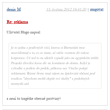
denis M
15. května 2012 18:41:20
|
reagovat
Re: reklama
Uživatel Hugo napsal:
Je to jedna z podivných věcí, kterou si libertariáni moc
neuvědomují a to, co se stane, až otěže vezmou do rukou
korporace. Už ted to na ulicích vypadá jako na egyptském tržišti.
Projedci člověku lezou div ne komínem do domu. Když je
vyhodíte a pošlete do prdele, přilezou zas. Všecho polepí
reklamami. Různé firmy mají zájem na špiclování občanů pod
rouškou "abychom mohli zlepšit své služby" a podobných
nesmyslů atd.
a není to tragédie obecné pastviny?