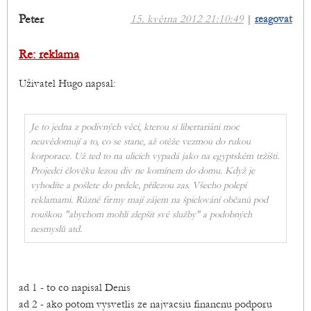
Peter
15. května 2012 21:10:49
|
reagovat
Re: reklama
Uživatel Hugo napsal:
Je to jedna z podivných věcí, kterou si libertariáni moc
neuvědomují a to, co se stane, až otěže vezmou do rukou
korporace. Už ted to na ulicích vypadá jako na egyptském tržišti.
Projedci člověku lezou div ne komínem do domu. Když je
vyhodíte a pošlete do prdele, přilezou zas. Všecho polepí
reklamami. Různé firmy mají zájem na špiclování občanů pod
rouškou "abychom mohli zlepšit své služby" a podobných
nesmyslů atd.
ad 1 - to co napisal Denis
ad 2 - ako potom vysvetlis ze najvacsiu financnu podporu