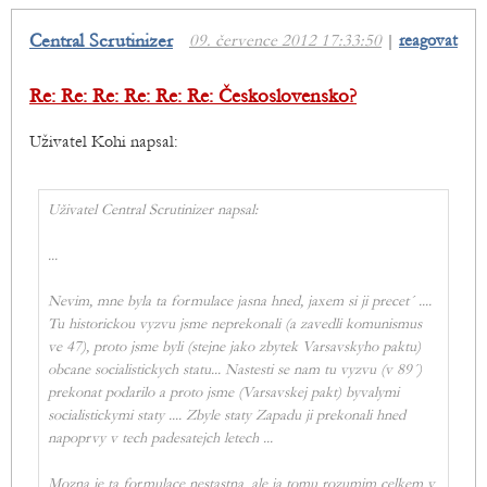
Central Scrutinizer
09. července 2012 17:33:50
|
reagovat
Re: Re: Re: Re: Re: Re: Československo?
Uživatel Kohi napsal:
Uživatel Central Scrutinizer napsal:
...
Nevim, mne byla ta formulace jasna hned, jaxem si ji precet´ ....
Tu historickou vyzvu jsme neprekonali (a zavedli komunismus
ve 47), proto jsme byli (stejne jako zbytek Varsavskyho paktu)
obcane socialistickych statu... Nastesti se nam tu vyzvu (v 89´)
prekonat podarilo a proto jsme (Varsavskej pakt) byvalymi
socialistickymi staty .... Zbyle staty Zapadu ji prekonali hned
napoprvy v tech padesatejch letech ...
Mozna je ta formulace nestastna, ale ja tomu rozumim celkem v