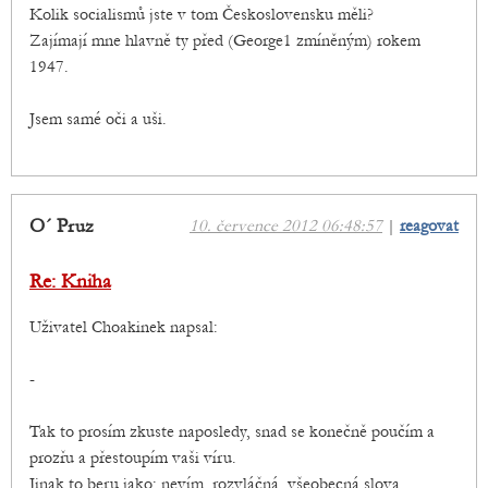
Kolik socialismů jste v tom Československu měli?
Zajímají mne hlavně ty před (George1 zmíněným) rokem
1947.
Jsem samé oči a uši.
O´ Pruz
10. července 2012 06:48:57
|
reagovat
Re: Kniha
Uživatel Choakinek napsal:
-
Tak to prosím zkuste naposledy, snad se konečně poučím a
prozřu a přestoupím vaši víru.
Jinak to beru jako: nevím, rozvláčná, všeobecná slova