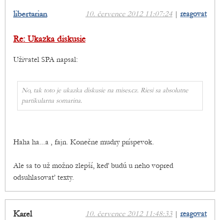
libertarian
10. července 2012 11:07:24
|
reagovat
Re: Ukazka diskusie
Uživatel SPA napsal:
No, tak toto je ukazka diskusie na mises.cz. Riesi sa absolutne
partikularna somarina.
Haha ha...a , fajn. Konečne mudry príspevok.
Ale sa to už možno zlepší, keď budú u neho vopred
odsuhlasovať texty.
Karel
10. července 2012 11:48:33
|
reagovat