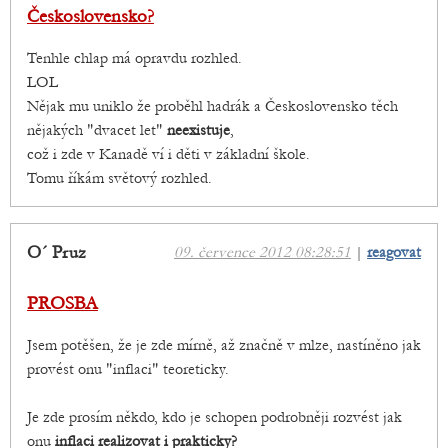
Československo?
Tenhle chlap má opravdu rozhled.
LOL
Nějak mu uniklo že proběhl hadrák a Československo těch
nějakých "dvacet let"
neexistuje
,
což i zde v Kanadě ví i děti v základní škole.
Tomu říkám světový rozhled.
O´ Pruz
09. července 2012 08:28:51
|
reagovat
PROSBA
Jsem potěšen, že je zde mírně, až značně v mlze, nastíněno jak
provést onu "inflaci" teoreticky.
Je zde prosím někdo, kdo je schopen podrobněji rozvést jak
onu
inflaci realizovat i prakticky?