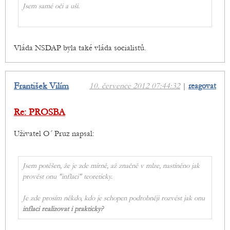
Jsem samé oči a uši.
Vláda NSDAP byla také vláda socialistů.
František Vilím
10. července 2012 07:44:32
|
reagovat
Re: PROSBA
Uživatel O´ Pruz napsal:
Jsem potěšen, že je zde mírně, až značně v mlze, nastíněno jak
provést onu "inflaci" teoreticky.
Je zde prosím někdo, kdo je schopen podrobněji rozvést jak onu
inflaci realizovat i prakticky?