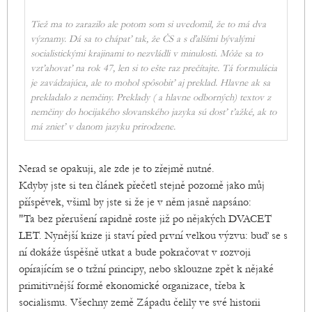
Tiež ma to zarazilo ale potom som si uvedomil, že to má dva
významy. Dá sa to chápať tak, že ČS a s ďalšími bývalými
socialistickými krajinami to nezvládli v minulosti. Môže sa to
vzťahovať na rok 47, len si to ešte raz prečítajte. Tá formulácia
je zavádzajúca, ale to mohol spôsobiť aj preklad. Hlavne ak sa
prekladalo z nemčiny. Preklady ( a hlavne odborných) textov z
nemčiny do hocijakého slovanského jazyka sú dosť ťažké, ak to
má znieť v danom jazyku prirodzene.
Nerad se opakuji, ale zde je to zřejmě nutné.
Kdyby jste si ten článek přečetl stejně pozorně jako můj
příspěvek, všiml by jste si že je v něm jasně napsáno:
"Ta bez přerušení rapidně roste již po nějakých DVACET
LET. Nynější krize ji staví před první velkou výzvu: buď se s
ní dokáže úspěšně utkat a bude pokračovat v rozvoji
opírajícím se o tržní principy, nebo sklouzne zpět k nějaké
primitivnější formě ekonomické organizace, třeba k
socialismu. Všechny země Západu čelily ve své historii