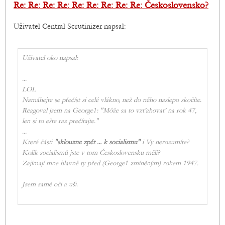
Re: Re: Re: Re: Re: Re: Re: Re: Re: Československo?
Uživatel Central Scrutinizer napsal:
Uživatel oko napsal:
...
LOL
Namáhejte se přečíst si celé vlákno, než do něho naslepo skočíte.
Reagoval jsem na George1: "Môže sa to vzťahovať na rok 47,
len si to ešte raz prečítajte."
...
Které části
"sklouzne zpět ... k socialismu"
i Vy nerozumíte?
Kolik socialismů jste v tom Československu měli?
Zajímají mne hlavně ty před (George1 zmíněným) rokem 1947.
Jsem samé oči a uši.