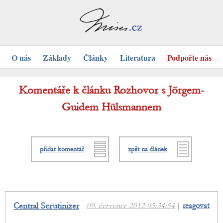
O nás
Základy
Články
Literatura
Podpořte nás
Komentáře k článku Rozhovor s Jörgem-
Guidem Hülsmannem
přidat komentář
zpět na článek
Central Scrutinizer
09. července 2012 03:34:54
|
reagovat