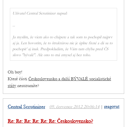
Uživatel Central Scrutinizer napsal:
...
Ja myslím, že viem ako to chápete a tak som to pochopil najprv
aj ja. Len hovorím, že to štruktúrou nie je úplne fixné a dá sa to
pochopiť aj inak. Predpokladám, že Vám tam chýba pred ČS
slovo "bývalé". Ale ono to má zmysel aj bez toho.
Oh boy!
Které části
Československo a další BÝVALÉ socialistické
státy
nerozumíte?
Central Scrutinizer
09. července 2012 20:06:14
|
reagovat
Re: Re: Re: Re: Re: Re: Československo?