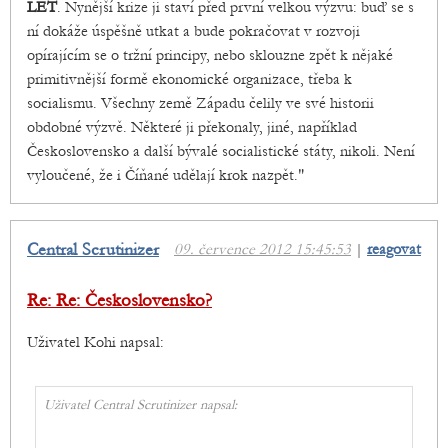
LET
. Nynější krize ji staví před první velkou výzvu: buď se s
ní dokáže úspěšně utkat a bude pokračovat v rozvoji
opírajícím se o tržní principy, nebo sklouzne zpět k nějaké
primitivnější formě ekonomické organizace, třeba k
socialismu. Všechny země Západu čelily ve své historii
obdobné výzvě. Některé ji překonaly, jiné, například
Československo a další bývalé socialistické státy, nikoli. Není
vyloučené, že i Číňané udělají krok nazpět."
Central Scrutinizer
09. července 2012 15:45:53
|
reagovat
Re: Re: Československo?
Uživatel Kohi napsal:
Uživatel Central Scrutinizer napsal:
...