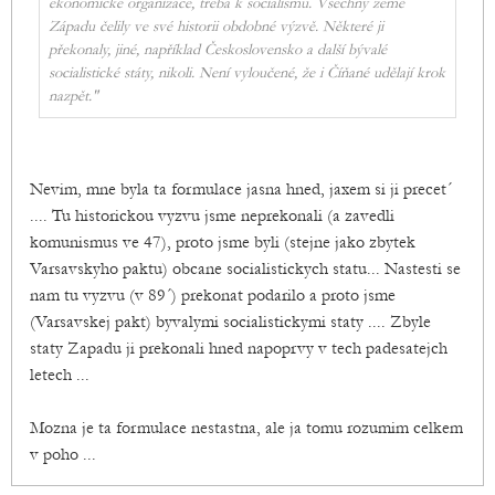
ekonomické organizace, třeba k socialismu. Všechny země
Západu čelily ve své historii obdobné výzvě. Některé ji
překonaly, jiné, například Československo a další bývalé
socialistické státy, nikoli. Není vyloučené, že i Číňané udělají krok
nazpět."
Nevim, mne byla ta formulace jasna hned, jaxem si ji precet´
.... Tu historickou vyzvu jsme neprekonali (a zavedli
komunismus ve 47), proto jsme byli (stejne jako zbytek
Varsavskyho paktu) obcane socialistickych statu... Nastesti se
nam tu vyzvu (v 89´) prekonat podarilo a proto jsme
(Varsavskej pakt) byvalymi socialistickymi staty .... Zbyle
staty Zapadu ji prekonali hned napoprvy v tech padesatejch
letech ...
Mozna je ta formulace nestastna, ale ja tomu rozumim celkem
v poho ...