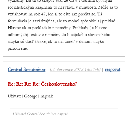
významy. Dá sa to chápať tak, že ČS a s ďalšími bývalými
socialistickými krajinami to nezvládli v minulosti. Môže sa to
vzťahovať na rok 47, len si to ešte raz prečítajte. Tá
formulácia je zavádzajúca, ale to mohol spôsobiť aj preklad.
Hlavne ak sa prekladalo z nemčiny. Preklady ( a hlavne
odborných) textov z nemčiny do hocijakého slovanského
jazyka sú dosť ťažké, ak to má znieť v danom jazyku
prirodzene.
Central Scrutinizer
09. července 2012 16:37:40
|
reagovat
Re: Re: Re: Re: Československo?
Uživatel George1 napsal:
Uživatel Central Scrutinizer napsal:
...