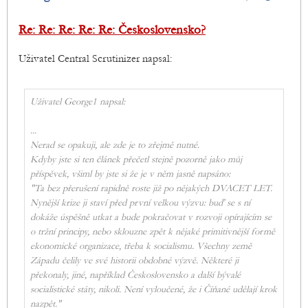
Re: Re: Re: Re: Re: Československo?
Uživatel Central Scrutinizer napsal:
Uživatel George1 napsal:
...
Nerad se opakuji, ale zde je to zřejmě nutné.
Kdyby jste si ten článek přečetl stejně pozorně jako můj
příspěvek, všiml by jste si že je v něm jasně napsáno:
"Ta bez přerušení rapidně roste již po nějakých DVACET LET.
Nynější krize ji staví před první velkou výzvu: buď se s ní
dokáže úspěšně utkat a bude pokračovat v rozvoji opírajícím se
o tržní principy, nebo sklouzne zpět k nějaké primitivnější formě
ekonomické organizace, třeba k socialismu. Všechny země
Západu čelily ve své historii obdobné výzvě. Některé ji
překonaly, jiné, například Československo a další bývalé
socialistické státy, nikoli. Není vyloučené, že i Číňané udělají krok
nazpět."