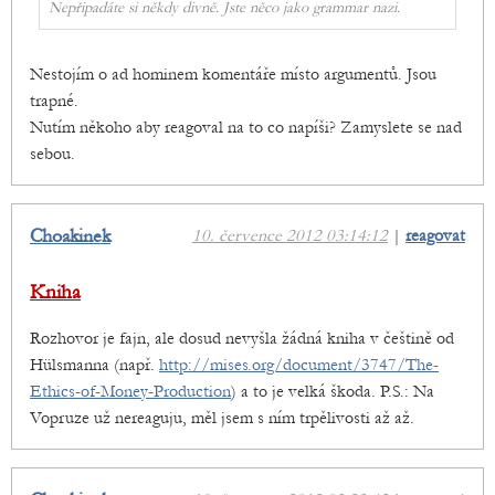
Nepřipadáte si někdy divně. Jste něco jako grammar nazi.
Nestojím o ad hominem komentáře místo argumentů. Jsou
trapné.
Nutím někoho aby reagoval na to co napíši? Zamyslete se nad
sebou.
Choakinek
10. července 2012 03:14:12
|
reagovat
Kniha
Rozhovor je fajn, ale dosud nevyšla žádná kniha v češtině od
Hülsmanna (např.
http://mises.org/document/3747/The-
Ethics-of-Money-Production
) a to je velká škoda. P.S.: Na
Vopruze už nereaguju, měl jsem s ním trpělivosti až až.