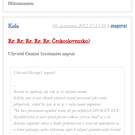
Hülsmannem.
Kohi
09. července 2012 17:17:55
|
reagovat
Re: Re: Re: Re: Re: Československo?
Uživatel Central Scrutinizer napsal:
Uživatel George1 napsal:
...
Nerad se opakuji, ale zde je to zřejmě nutné.
Kdyby jste si ten článek přečetl stejně pozorně jako můj
příspěvek, všiml by jste si že je v něm jasně napsáno:
"Ta bez přerušení rapidně roste již po nějakých DVACET LET.
Nynější krize ji staví před první velkou výzvu: buď se s ní
dokáže úspěšně utkat a bude pokračovat v rozvoji opírajícím se
o tržní principy, nebo sklouzne zpět k nějaké primitivnější formě