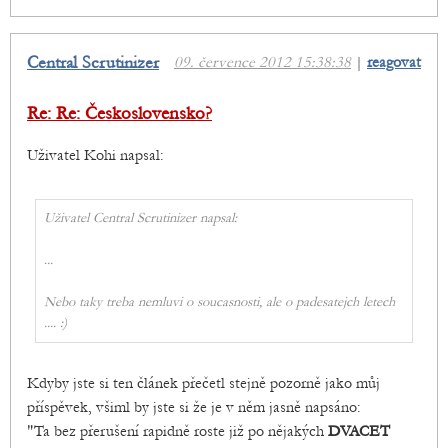
Central Scrutinizer
09. července 2012 15:38:38
|
reagovat
Re: Re: Československo?
Uživatel Kohi napsal:
Uživatel Central Scrutinizer napsal:
...
Nebo taky treba nemluvi o soucasnosti, ale o padesatejch letech
.... :)
Kdyby jste si ten článek přečetl stejně pozorně jako můj
příspěvek, všiml by jste si že je v něm jasně napsáno:
"Ta bez přerušení rapidně roste již po nějakých
DVACET