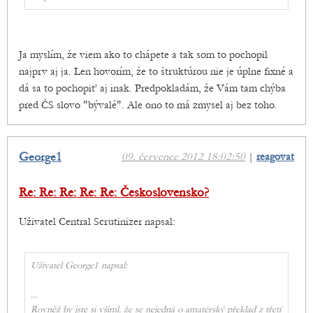
Ja myslím, že viem ako to chápete a tak som to pochopil
najprv aj ja. Len hovorím, že to štruktúrou nie je úplne fixné a
dá sa to pochopiť aj inak. Predpokladám, že Vám tam chýba
pred ČS slovo "bývalé". Ale ono to má zmysel aj bez toho.
George1
09. července 2012 18:02:50
|
reagovat
Re: Re: Re: Re: Re: Československo?
Uživatel Central Scrutinizer napsal:
Uživatel George1 napsal:
...
Rovněž by jste si všiml. že se nejedná o amatérský překlad z třetí