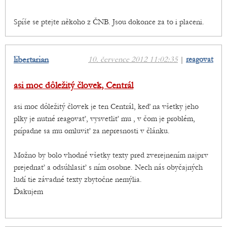
Spíše se ptejte někoho z ČNB. Jsou dokonce za to i placeni.
libertarian
10. července 2012 11:02:35
|
reagovat
asi moc dôležitý človek, Centrál
asi moc dôležitý človek je ten Centrál, keď na všetky jeho
plky je nutné reagovať, vysvetliť mu , v čom je problém,
prípadne sa mu omluviť za nepresnosti v článku.
Možno by bolo vhodné všetky texty pred zverejnením najprv
prejednať a odsúhlasiť s ním osobne. Nech nás obyčajných
ludí tie závadné texty zbytočne nemýlia.
Ďakujem