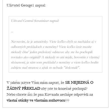
Uživatel George1 napsal:
Uživatel Central Scrutinizer napsal:
...
Nevravím, že je amatérsky. Viete koľko chýb sa nachádza aj v
odborných prekladoch z nemčiny? Viete koľko krát musíte
niekedy čítať jeden preložený odstavec aby ste ho pochopili
rovnako ako originál? A niekedy to ani nejde, hovorím z vlastnej
skúsenosti, ja sám som prekladal z nemčiny a viem koľko hodín
zabijete nad stranou a ajtak to nebude "dokonalé".
V jakém jazyce Vám mám napsat, že
SE NEJEDNÁ O
ŽÁDNÝ PŘEKLAD
aby jste to konečně pochopil?
Nebo chcete říci že pan Kovanda nechápe odpovědi na
vlastní otázky ve vlastním rozhovoru
???