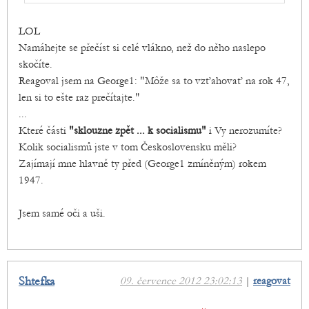
LOL
Namáhejte se přečíst si celé vlákno, než do něho naslepo
skočíte.
Reagoval jsem na George1: "Môže sa to vzťahovať na rok 47,
len si to ešte raz prečítajte."
...
Které části
"sklouzne zpět ... k socialismu"
i Vy nerozumíte?
Kolik socialismů jste v tom Československu měli?
Zajímají mne hlavně ty před (George1 zmíněným) rokem
1947.
Jsem samé oči a uši.
Shtefka
09. července 2012 23:02:13
|
reagovat