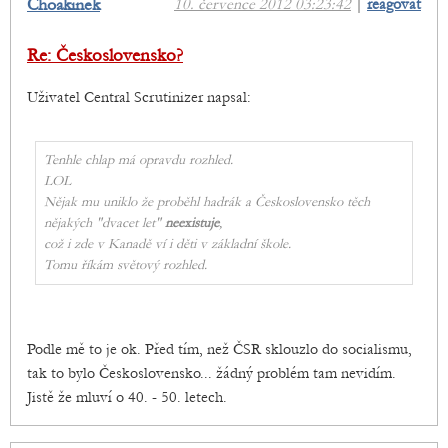
Choakinek
10. července 2012 03:23:42
|
reagovat
Re: Československo?
Uživatel Central Scrutinizer napsal:
Tenhle chlap má opravdu rozhled.
LOL
Nějak mu uniklo že proběhl hadrák a Československo těch
nějakých "dvacet let"
neexistuje
,
což i zde v Kanadě ví i děti v základní škole.
Tomu říkám světový rozhled.
Podle mě to je ok. Před tím, než ČSR sklouzlo do socialismu,
tak to bylo Československo... žádný problém tam nevidím.
Jistě že mluví o 40. - 50. letech.