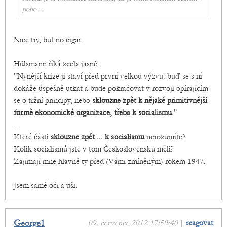
poho ...
Nice try, but no cigar.
Hülsmann říká zcela jasně:
"Nynější krize ji staví před první velkou výzvu: buď se s ní
dokáže úspěšně utkat a bude pokračovat v rozvoji opírajícím
se o tržní principy, nebo
sklouzne zpět k nějaké primitivnější
formě ekonomické organizace, třeba k socialismu.
"
...
Které části
sklouzne zpět ... k socialismu
nerozumíte?
Kolik socialismů jste v tom Československu měli?
Zajímají mne hlavně ty před (Vámi zmíněným) rokem 1947.
Jsem samé oči a uši.
George1
09. července 2012 17:59:40
|
reagovat