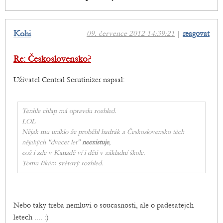
Kohi
09. července 2012 14:39:21
|
reagovat
Re: Československo?
Uživatel Central Scrutinizer napsal:
Tenhle chlap má opravdu rozhled.
LOL
Nějak mu uniklo že proběhl hadrák a Československo těch
nějakých "dvacet let"
neexistuje
,
což i zde v Kanadě ví i děti v základní škole.
Tomu říkám světový rozhled.
Nebo taky treba nemluvi o soucasnosti, ale o padesatejch
letech .... :)