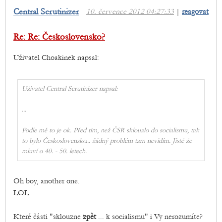
Central Scrutinizer
10. července 2012 04:27:33
|
reagovat
Re: Re: Československo?
Uživatel Choakinek napsal:
Uživatel Central Scrutinizer napsal:
...
Podle mě to je ok. Před tím, než ČSR sklouzlo do socialismu, tak
to bylo Československo... žádný problém tam nevidím. Jistě že
mluví o 40. - 50. letech.
Oh boy, another one.
LOL
Které části "sklouzne
zpět
... k socialismu" i Vy nerozumíte?