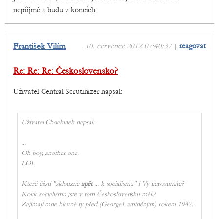
nepřijmě a budu v koncích.
František Vilím
10. července 2012 07:40:37
|
reagovat
Re: Re: Re: Československo?
Uživatel Central Scrutinizer napsal:
Uživatel Choakinek napsal:
...
Oh boy, another one.
LOL
Které části "sklouzne
zpět
... k socialismu" i Vy nerozumíte?
Kolik socialismů jste v tom Československu měli?
Zajímají mne hlavně ty před (George1 zmíněným) rokem 1947.