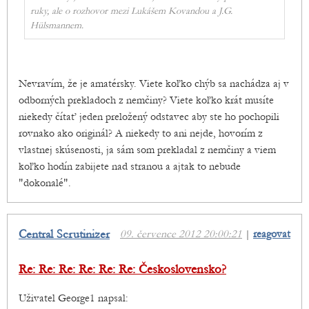
ruky, ale o rozhovor mezi Lukášem Kovandou a J.G.
Hülsmannem.
Nevravím, že je amatérsky. Viete koľko chýb sa nachádza aj v
odborných prekladoch z nemčiny? Viete koľko krát musíte
niekedy čítať jeden preložený odstavec aby ste ho pochopili
rovnako ako originál? A niekedy to ani nejde, hovorím z
vlastnej skúsenosti, ja sám som prekladal z nemčiny a viem
koľko hodín zabijete nad stranou a ajtak to nebude
"dokonalé".
Central Scrutinizer
09. července 2012 20:00:21
|
reagovat
Re: Re: Re: Re: Re: Re: Československo?
Uživatel George1 napsal: