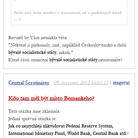
Nebo taky treba nemluvi o soucasnosti, ale o padesatejch letech
.... :)
Rovněž by Vám neunikla věta:
"Některé ji překonaly, jiné, například Československo a další
bývalé socialistické státy
, nikoli."
Které části označení
bývalé socialistické státy
nerozumíte?
Central Scrutinizer
09. července 2012 16:01:13
|
reagovat
Kdo tam měl být místo Bernankeho?
Tato otázka mne zklamala.
Jediná správná otázka je:
Jak co nejrychleji zlikvidovat Federal Reserve System,
International Monetary Fund, World Bank, Central Bank atd.
?