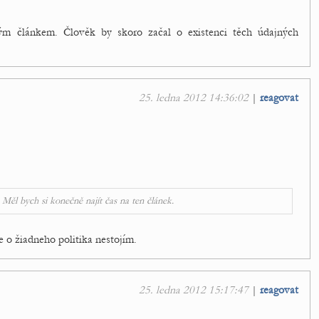
ým článkem. Člověk by skoro začal o existenci těch údajných
25. ledna 2012 14:36:02
|
reagovat
. Měl bych si konečně najít čas na ten článek.
že o žiadneho politika nestojím.
25. ledna 2012 15:17:47
|
reagovat