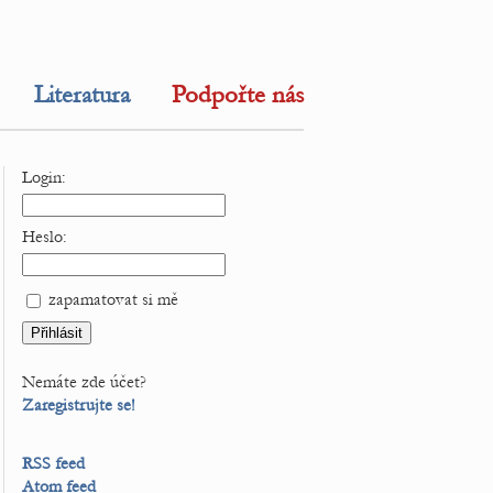
Literatura
Podpořte nás
Login:
Heslo:
zapamatovat si mě
Nemáte zde účet?
Zaregistrujte se!
RSS feed
Atom feed