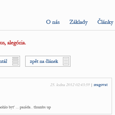
O nás
Základy
Články
, alegória.
ntář
zpět na článek
25. ledna 2012 02:43:59
|
reagovat
mohlo byť ... paráda.. thumbs up