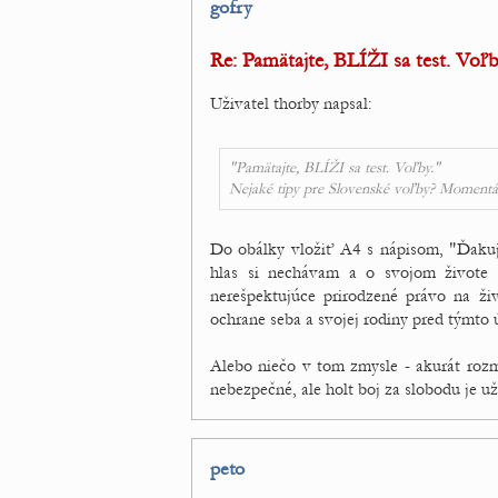
gofry
Re: Pamätajte, BLÍŽI sa test. Voľb
Uživatel thorby napsal:
"Pamätajte, BLÍŽI sa test. Voľby."
Nejaké tipy pre Slovenské voľby? Moment
Do obálky vložiť A4 s nápisom, "Ďakuj
hlas si nechávam a o svojom živote
nerešpektujúce prirodzené právo na ž
ochrane seba a svojej rodiny pred týmto
Alebo niečo v tom zmysle - akurát rozm
nebezpečné, ale holt boj za slobodu je už
peto