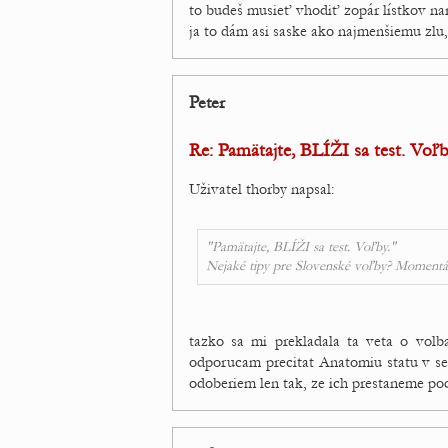
to budeš musieť vhodiť zopár lístkov nar
ja to dám asi saske ako najmenšiemu zlu
Peter
Re: Pamätajte, BLÍŽI sa test. Voľb
Uživatel thorby napsal:
"Pamätajte, BLÍŽI sa test. Voľby."
Nejaké tipy pre Slovenské voľby? Moment
tazko sa mi prekladala ta veta o volb
odporucam precitat Anatomiu statu v sekc
odoberiem len tak, ze ich prestaneme po