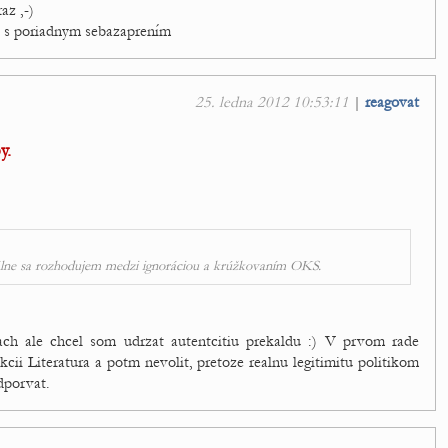
az ,-)
, s poriadnym sebazaprením
25. ledna 2012 10:53:11
|
reagovat
y.
álne sa rozhodujem medzi ignoráciou a krúžkovaním OKS.
ach ale chcel som udrzat autentcitiu prekaldu :) V prvom rade
ii Literatura a potm nevolit, pretoze realnu legitimitu politikom
dporvat.