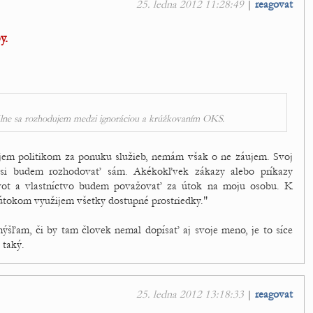
25. ledna 2012 11:28:49
|
reagovat
y.
álne sa rozhodujem medzi ignoráciou a krúžkovaním OKS.
em politikom za ponuku služieb, nemám však o ne záujem. Svoj
 si budem rozhodovať sám. Akékokľvek zákazy alebo príkazy
ivot a vlastníctvo budem považovať za útok na moju osobu. K
 útokom využijem všetky dostupné prostriedky."
ýšľam, či by tam človek nemal dopísať aj svoje meno, je to síce
 taký.
25. ledna 2012 13:18:33
|
reagovat