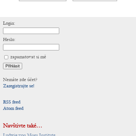
Login:
Heslo:
zapamatovat si mě
Nemáte zde účet?
Zaregistrujte se!
RSS feed
Atom feed
Navštivte také…
Ludwig von Mises Institute