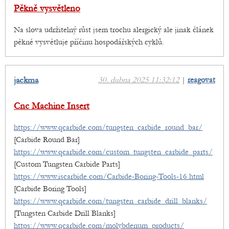
Pěkně vysvětleno
Na slova udržitelný růst jsem trochu alergický ale jinak článek
pěkně vysvětluje příčinu hospodářských cyklů.
jackma
30. dubna 2025 11:32:12
|
reagovat
Cnc Machine Insert
https://www.qcarbide.com/tungsten_carbide_round_bar/
[Carbide Round Bar]
https://www.qcarbide.com/custom_tungsten_carbide_parts/
[Custom Tungsten Carbide Parts]
https://www.iscarbide.com/Carbide-Boring-Tools-16.html
[Carbide Boring Tools]
https://www.qcarbide.com/tungsten_carbide_drill_blanks/
[Tungsten Carbide Drill Blanks]
https://www.qcarbide.com/molybdenum_products/