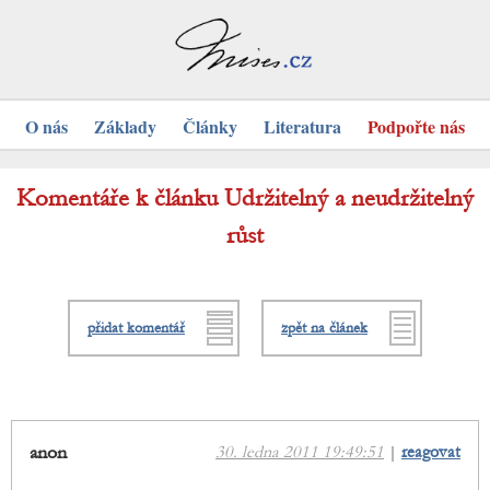
O nás
Základy
Články
Literatura
Podpořte nás
Komentáře k článku Udržitelný a neudržitelný
růst
přidat komentář
zpět na článek
anon
30. ledna 2011 19:49:51
|
reagovat