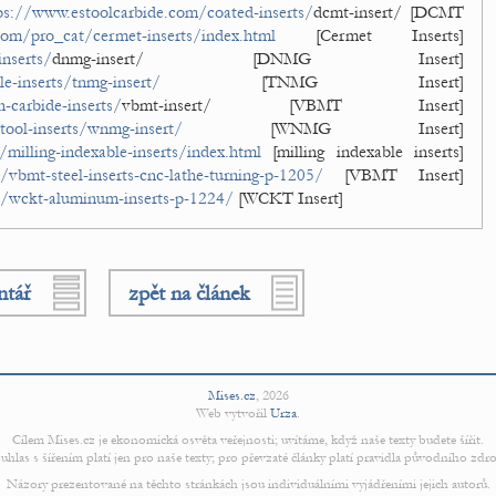
ps://www.estoolcarbide.com/coated-inserts/
dcmt-insert/ [DCMT
com/pro_cat/cermet-inserts/index.html
[Cermet Inserts]
nserts/
dnmg-insert/ [DNMG Insert]
e-inserts/tnmg-insert/
[TNMG Insert]
-carbide-inserts/
vbmt-insert/ [VBMT Insert]
tool-inserts/wnmg-insert/
[WNMG Insert]
milling-indexable-inserts/index.html
[milling indexable inserts]
vbmt-steel-inserts-cnc-lathe-turning-p-1205/
[VBMT Insert]
t/wckt-aluminum-inserts-p-1224/
[WCKT Insert]
ntář
zpět na článek
Mises.cz
,
2026
Web vytvořil
Urza
.
Cílem Mises.cz je ekonomická osvěta veřejnosti; uvítáme, když naše texty budete šířit.
uhlas s šířením platí jen pro naše texty; pro převzaté články platí pravidla původního zdro
Názory prezentované na těchto stránkách jsou individuálními vyjádřeními jejich autorů.