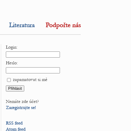
Literatura
Podpořte nás
Login:
Heslo:
zapamatovat si mě
Nemáte zde účet?
Zaregistrujte se!
RSS feed
Atom feed