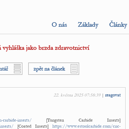
O nás
Základy
Články
vyhláška jako brzda zdravotnictví
ntář
zpět na článek
22. května 2025 07:58:39
|
reagovat
-carbide-inserts/
[Tungsten Carbide Inserts]
nserts/
[Coated Inserts]
https://www.estoolcarbide.com/cnc-