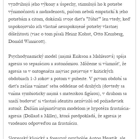
vyzdvihujú jeho výkony a úspechy, stimulujú ho k potrebe
výnimočnosti a nadradenosti, pričom neboli empatickí k jeho
potrebám a citom, dokázali svoje dieťa "ľúbiť" len vtedy, keď
uspokojovalo ich vlastné neuspokojené potreby vlastnej
dôležitosti (viac o tom písali Heinz Kohut, Otto Kernberg,
Donald Winnicott).
Psychodynamický model (najmä Erikson a Mahlerová) spája
agresiu so separáciou a autonómiou. Môžeme si všimnúť, že
agresia sa v ontogenéza najviac prejavuje v kritických
obdobiach 1-3 rokov a potom v puberte. V prvom období sa
dieťa začína vnímať seba oddelene od druhých (dovtedy sa
vníma symbioticky najmä s materskou figúrou), v druhom sa
snaží budovať si vlastnú identitu nezávislú od požiadaviek
autorít. Ďalším inšpiratívnym modelom je hypotéza frustrácia-
agresia (Dollard a Miller), ktorá predpokladá, že agresia je
vrodenou odpoveďou na frustráciu.
Slovenský klinický a forenzný psychológ Anton Heretik, ale