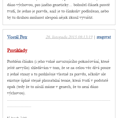
dáno výchovou, pro jiného geneticky.... bohužel článek prostě
tvrdí, že jedno je pravda, aniž je to čímkoliv podloženo, nebo
by tu druhou možnost alespoň nějak zkusil vyvrátit.
Vostál Petr
28. listopadu 2015 08:13:19
|
reagovat
Protiklady
Problém článku (i jeho volně navazujícího pokračování, které
ještě nevyšlo) shledávám v tom, že se na celou věc dívá pouze
z jedné strany a tu prohlašuje vlastně za pravdu, ačkoliv ale
existuje úplně stejně plausabilní teorie, která tvrdí v podstatě
opak (tedy že to násilí máme v genech, že to není dáno
výchovou).
..................................................................................................
.......................