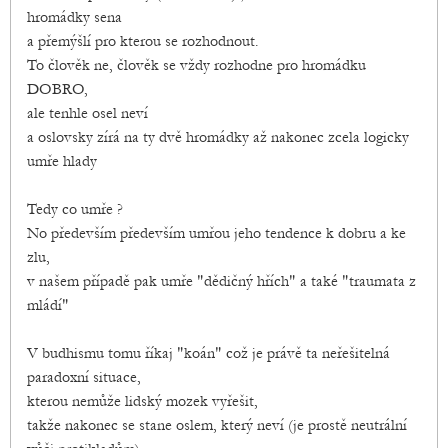
hromádky sena
a přemýšlí pro kterou se rozhodnout.
To člověk ne, člověk se vždy rozhodne pro hromádku
DOBRO,
ale tenhle osel neví
a oslovsky zírá na ty dvě hromádky až nakonec zcela logicky
umře hlady
Tedy co umře ?
No především především umřou jeho tendence k dobru a ke
zlu,
v našem případě pak umře "dědičný hřích" a také "traumata z
mládí"
V budhismu tomu říkaj "koán" což je právě ta neřešitelná
paradoxní situace,
kterou nemůže lidský mozek vyřešit,
takže nakonec se stane oslem, který neví (je prostě neutrální