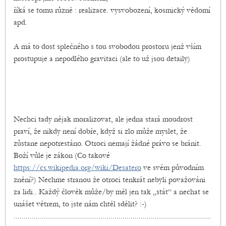
říká se tomu různě : realizace. vysvobození, kosmický vědomí
apd.
A má to dost splečného s tou svobodou prostoru jenž vším
prostupuje a nepodlého gravitaci (ale to už jsou detaily)
Nechci tady nějak moralizovat, ale jedna stará moudrost
praví, že nikdy není dobře, když si zlo může myslet, že
zůstane nepotrestáno. Otroci nemají žádné právo se bránit.
Boží vůle je zákon (Co takové
https://cs.wikipedia.org/wiki/Desatero
ve svém původním
znění?) Nechme stranou že otroci tenkrát nebyli považováni
za lidi.. Každý člověk může/by měl jen tak „stát“ a nechat se
unášet větrem, to jste nám chtěl sdělit? :-)
..................................................................................................