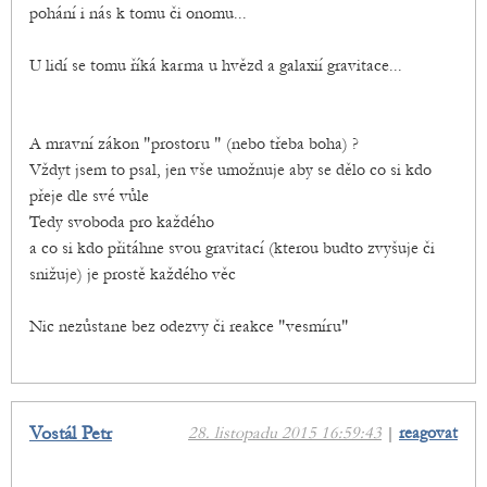
pohání i nás k tomu či onomu...
U lidí se tomu říká karma u hvězd a galaxií gravitace...
A mravní zákon "prostoru " (nebo třeba boha) ?
Vždyt jsem to psal, jen vše umožnuje aby se dělo co si kdo
přeje dle své vůle
Tedy svoboda pro každého
a co si kdo přitáhne svou gravitací (kterou budto zvyšuje či
snižuje) je prostě každého věc
Nic nezůstane bez odezvy či reakce "vesmíru"
Vostál Petr
28. listopadu 2015 16:59:43
|
reagovat