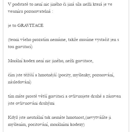
V podstatě to není nic jiného či jiná síla nežli která je ve
vesmíru pozorovatelná :
je to GRAVITACE
(teorii všeho prozatím nemáme, takže musíme vystačit jen s
tou gravitací)
Morální kodex není nic jiného, nežli gravitace,
čím jste těžšší a hmotnější (pocity, myšlenky, pozorování,
následování)
tím máte prostě větší gravitaci a ovlivnujete druhé a zároven
jste ovlivnováni druhými
Když jste neutrální tak nemáte hmotnost,(nevytváříte ji
myšlením, pocitování, morálními kodexy)