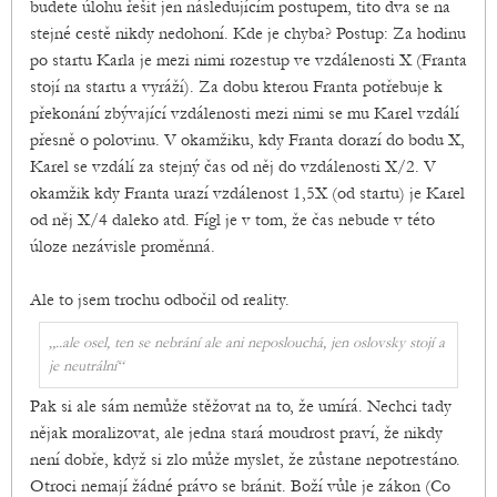
budete úlohu řešit jen následujícím postupem, tito dva se na
stejné cestě nikdy nedohoní. Kde je chyba? Postup: Za hodinu
po startu Karla je mezi nimi rozestup ve vzdálenosti X (Franta
stojí na startu a vyráží). Za dobu kterou Franta potřebuje k
překonání zbývající vzdálenosti mezi nimi se mu Karel vzdálí
přesně o polovinu. V okamžiku, kdy Franta dorazí do bodu X,
Karel se vzdálí za stejný čas od něj do vzdálenosti X/2. V
okamžik kdy Franta urazí vzdálenost 1,5X (od startu) je Karel
od něj X/4 daleko atd. Fígl je v tom, že čas nebude v této
úloze nezávisle proměnná.
Ale to jsem trochu odbočil od reality.
„..ale osel, ten se nebrání ale ani neposlouchá, jen oslovsky stojí a
je neutrální“
Pak si ale sám nemůže stěžovat na to, že umírá. Nechci tady
nějak moralizovat, ale jedna stará moudrost praví, že nikdy
není dobře, když si zlo může myslet, že zůstane nepotrestáno.
Otroci nemají žádné právo se bránit. Boží vůle je zákon (Co