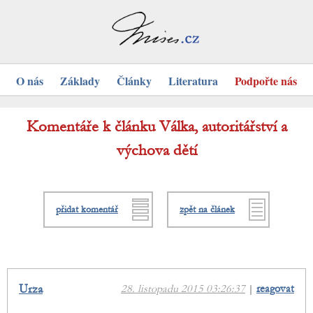
O nás
Základy
Články
Literatura
Podpořte nás
Komentáře k článku Válka, autoritářství a
výchova dětí
přidat komentář
zpět na článek
Urza
28. listopadu 2015 03:26:37
|
reagovat