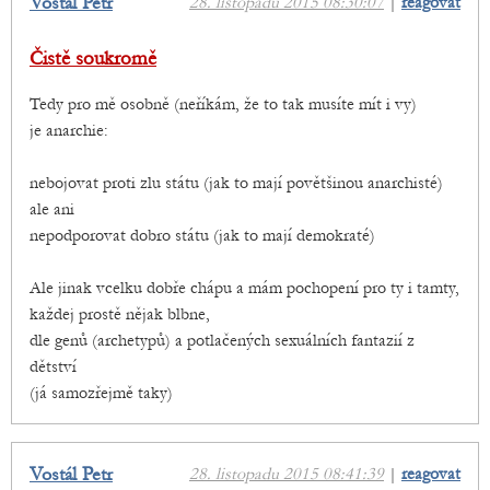
Vostál Petr
28. listopadu 2015 08:30:07
|
reagovat
Čistě soukromě
Tedy pro mě osobně (neříkám, že to tak musíte mít i vy)
je anarchie:
nebojovat proti zlu státu (jak to mají povětšinou anarchisté)
ale ani
nepodporovat dobro státu (jak to mají demokraté)
Ale jinak vcelku dobře chápu a mám pochopení pro ty i tamty,
každej prostě nějak blbne,
dle genů (archetypů) a potlačených sexuálních fantazií z
dětství
(já samozřejmě taky)
Vostál Petr
28. listopadu 2015 08:41:39
|
reagovat