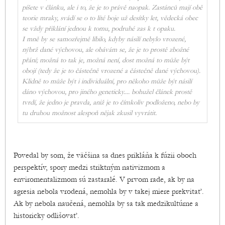
píšete v článku, ale i to, že je to právě naopak. Zastánců mají obě
teorie mraky, svádí se o to líté boje už desítky let, vědecká obec
se vždy přiklání jednou k tomu, podruhé zas k t opaku.
I mně by se samozřejmě líbilo, kdyby násilí nebylo vrozené,
nýbrž dané výchovou, ale obávám se, že je to prostě zbožné
přání; možná to tak je, možná není, dost možná to může být
obojí (tedy že je to částečně vrozené a částečně dané výchovou).
Klidně to může být i individuální, pro někoho může být násilí
dáno výchovou, pro jiného geneticky.... bohužel článek prostě
tvrdí, že jedno je pravda, aniž je to čímkoliv podloženo, nebo by
tu druhou možnost alespoň nějak zkusil vyvrátit.
Povedal by som, že väčšina sa dnes prikláňa k fúzii oboch
perspektív, spory medzi striktným nativizmom a
enviromentalizmom sú zastaralé. V prvom rade, ak by na
agresia nebola vrodená, nemohla by v takej miere prekvitať.
Ak by nebola naučená, nemohla by sa tak medzikultúrne a
historicky odlišovať.