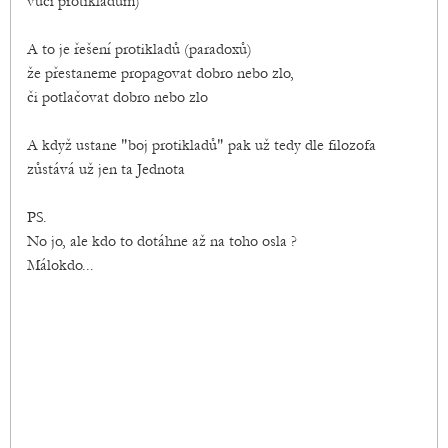
vůči protikladům)
A to je řešení protikladů (paradoxů)
že přestaneme propagovat dobro nebo zlo,
či potlačovat dobro nebo zlo
A když ustane "boj protikladů" pak už tedy dle filozofa
zůstává už jen ta Jednota
PS.
No jo, ale kdo to dotáhne až na toho osla ?
Málokdo...