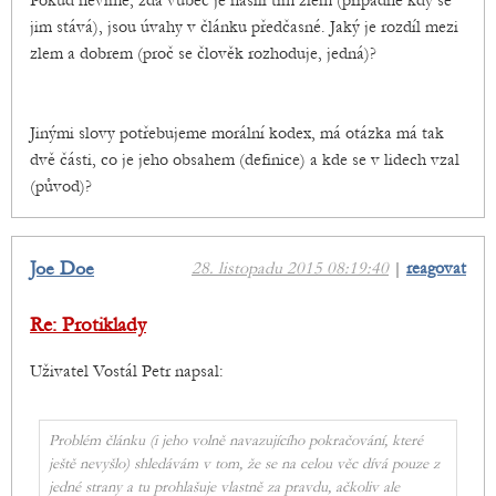
Pokud nevíme, zda vůbec je násilí tím zlem (případně kdy se
jim stává), jsou úvahy v článku předčasné. Jaký je rozdíl mezi
zlem a dobrem (proč se člověk rozhoduje, jedná)?
Jinými slovy potřebujeme morální kodex, má otázka má tak
dvě části, co je jeho obsahem (definice) a kde se v lidech vzal
(původ)?
Joe Doe
28. listopadu 2015 08:19:40
|
reagovat
Re: Protiklady
Uživatel Vostál Petr napsal:
Problém článku (i jeho volně navazujícího pokračování, které
ještě nevyšlo) shledávám v tom, že se na celou věc dívá pouze z
jedné strany a tu prohlašuje vlastně za pravdu, ačkoliv ale