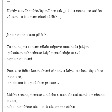
...
Každý člověk může/by měl jen tak „stát“ a nechat se unášet
větrem, to jste nám chtěl sdělit? :-)
..................................................................................................
........................
Jako kam vítr tam plášt ?
To ani ne, na to vám nikdo odpově moc nedá jakým
způsobem pak jednáte když nenásleduje to své
naprogramování..
Prostě se řídíte kosmickými zákony a když jste bez tíhy a bez
gravitace,
tak potom jste podoben prostoru
Lidsky řečeno, nemáte z ničeho strach ale ani nemáte z ničeho
radost,
nebot nemůžete nic ztratit ale ani nic získat