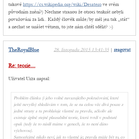
takové
https://cs.wikipedia.org/wiki/Desatero
ve svém
původním znění?) Nechme stranou že otroci tenkrát nebyli
považováni za lidi.. Každý člověk může/by měl jen tak „stát“
a nechat se unášet větrem, to jste nám chtěl sdělit? :-)
TheRoyalBlue
28. listopadu 2015 13:41:35
|
reagovat
Re: teorie....
Uživatel Urza napsal:
Problém článku (i jeho volně navazujícího pokračování, které
ještě nevyšlo) shledávám v tom, že se na celou věc dívá pouze z
jedné strany a tu prohlašuje vlastně za pravdu, ačkoliv ale
existuje úplně stejně plausabilní teorie, která tvrdí v podstatě
opak (tedy že to násilí máme v genech, že to není dáno
výchovou).
Samozřejmě nikdo neví, jak to vlastně je; pravda může být to, co