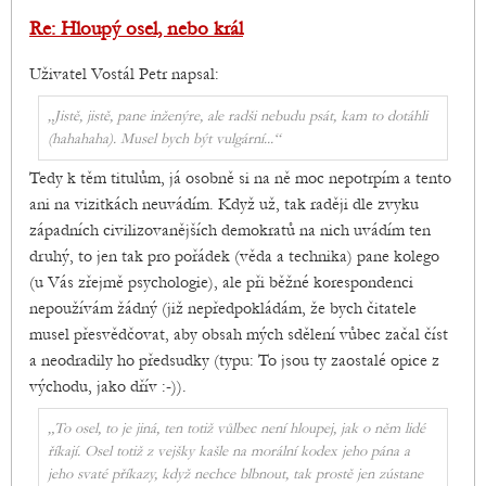
Re: Hloupý osel, nebo král
Uživatel Vostál Petr napsal:
„Jistě, jistě, pane inženýre, ale radši nebudu psát, kam to dotáhli
(hahahaha). Musel bych být vulgární...“
Tedy k těm titulům, já osobně si na ně moc nepotrpím a tento
ani na vizitkách neuvádím. Když už, tak raději dle zvyku
západních civilizovanějších demokratů na nich uvádím ten
druhý, to jen tak pro pořádek (věda a technika) pane kolego
(u Vás zřejmě psychologie), ale při běžné korespondenci
nepoužívám žádný (již nepředpokládám, že bych čitatele
musel přesvědčovat, aby obsah mých sdělení vůbec začal číst
a neodradily ho předsudky (typu: To jsou ty zaostalé opice z
východu, jako dřív :-)).
„To osel, to je jiná, ten totiž vůlbec není hloupej, jak o něm lidé
říkají. Osel totiž z vejšky kašle na morální kodex jeho pána a
jeho svaté příkazy, když nechce blbnout, tak prostě jen zústane