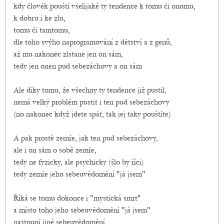
kdy člověk pouští všelijaké ty tendence k tomu či onomu,
k dobru i ke zlu,
tomu či tamtomu,
dle toho svýho naprogramování z dětství a z genů,
až mu nakonec zlstane jen on sám,
tedy jen onen pud sebezáchovy a on sám
Ale díky tomu, že všechny ty tendence již pustil,
nemá velký problém pustit i ten pud sebezáchovy
(no nakonec když jdete spát, tak jej taky pouštíte)
A pak prostě zemře, jak ten pud sebezáchovy,
ale i on sám o sobě zemře,
tedy ne fyzicky, ale psychicky (šlo by říci)
tedy zemře jeho sebeuvědomění "já jsem"
Říká se tomu dokonce i "mystická smrt"
a místo toho jeho sebeuvědomění "já jsem"
nastoupí jiné sebeuvědomění,