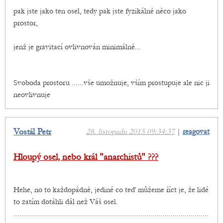
pak jste jako ten osel, tedy pak jste fyzikálně něco jako
prostor,
jenž je gravitací ovlivnován minimálně...
Svoboda prostoru ......vše umožnuje, vším prostupuje ale nic ji
neovlivnuje
Vostál Petr
28. listopadu 2015 09:34:37
|
reagovat
Hloupý osel, nebo král "anarchistů" ???
Hehe, no to každopádně, jediné co teď můžeme říct je, že lidé
to zatím dotáhli dál než Váš osel.
..................................................................................................