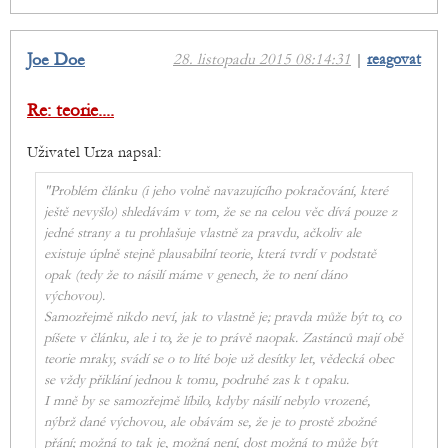
Joe Doe
28. listopadu 2015 08:14:31
|
reagovat
Re: teorie....
Uživatel Urza napsal:
"Problém článku (i jeho volně navazujícího pokračování, které
ještě nevyšlo) shledávám v tom, že se na celou věc dívá pouze z
jedné strany a tu prohlašuje vlastně za pravdu, ačkoliv ale
existuje úplně stejně plausabilní teorie, která tvrdí v podstatě
opak (tedy že to násilí máme v genech, že to není dáno
výchovou).
Samozřejmě nikdo neví, jak to vlastně je; pravda může být to, co
píšete v článku, ale i to, že je to právě naopak. Zastánců mají obě
teorie mraky, svádí se o to líté boje už desítky let, vědecká obec
se vždy přiklání jednou k tomu, podruhé zas k t opaku.
I mně by se samozřejmě líbilo, kdyby násilí nebylo vrozené,
nýbrž dané výchovou, ale obávám se, že je to prostě zbožné
přání; možná to tak je, možná není, dost možná to může být