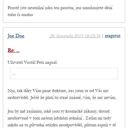
Prostě jste neutrální jako ten prostor, jen umožnujete dění
toho či onoho
Joe Doe
28. listopadu 2015 18:22:34
|
reagovat
Re: ...
Uživatel Vostál Petr napsal:
...
Njn, tak díky Vám pane doktore, zas jsem se od Vás nic
nedozvěděl. Ještě že platí to staré známé, vím, že nic nevím..
Jen by mě zajímalo, jaké jsou ty kosmické zákony, dosud
neobjevené v tom našem lidském jednání.. Zatím mi tady
nikdo na tu původní otázku neodpověděl, přitom aspoň v té