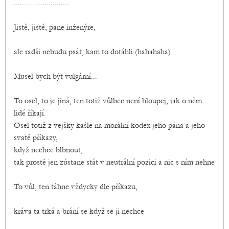
...........................
Jistě, jistě, pane inženýre,
ale radši nebudu psát, kam to dotáhli (hahahaha)
Musel bych být vulgární...
To osel, to je jiná, ten totiž vůlbec není hloupej, jak o něm
lidé říkají.
Osel totiž z vejšky kašle na morální kodex jeho pána a jeho
svaté příkazy,
když nechce blbnout,
tak prostě jen zústane stát v neutrální pozici a nic s ním nehne
To vůl, ten táhne vždycky dle příkazu,
kráva ta trká a brání se když se ji nechce