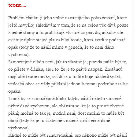
teorie....
Problém článku (i jeho volně navazujícího pokračování, které
ještě nevyšlo) shledávám v tom, že se na celou věc dívá pouze
z jedné strany a tu prohlašuje vlastně za pravdu, ačkoliv ale
existuje úplně stejně plausabilní teorie, která tvrdí v podstatě
opak (tedy že to násilí máme v genech, že to není dáno
výchovou).
Samozřejmě nikdo neví, jak to vlastně je; pravda může být to,
co píšete v článku, ale i to, že je to právě naopak. Zastánců
mají obě teorie mraky, svádí se o to líté boje už desítky let,
vědecká obec se vždy přiklání jednou k tomu, podruhé zas k t
opaku.
I mně by se samozřejmě líbilo, kdyby násilí nebylo vrozené,
nýbrž dané výchovou, ale obávám se, že je to prostě zbožné
přání; možná to tak je, možná není, dost možná to může být
obojí (tedy že je to částečně vrozené a částečně dané
výchovou).
Klidně to může být i individuální, pro někoho může být násilí