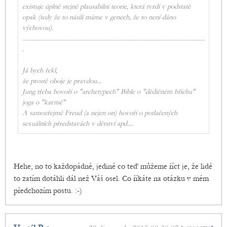
existuje úplně stejně plausabilní teorie, která tvrdí v podstatě
opak (tedy že to násilí máme v genech, že to není dáno
výchovou).
........................................................................................................................
.
Já bych řekl,
že prostě oboje je pravdou...
Jung třeba hovoří o "archetypech" Bible o "dědičném hříchu"
joga o "karmě"
A samozřejmě Freud (a nejen on) hovoří o potlačených
sexuálních přredstavách v dětství apd....
Hehe, no to každopádně, jediné co teď můžeme říct je, že lidé
to zatím dotáhli dál než Váš osel. Co říkáte na otázku v mém
předchozím postu. :-)