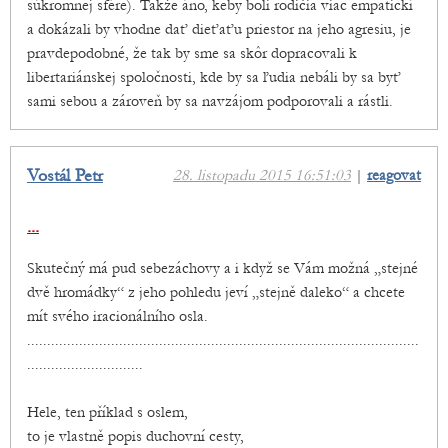
súkromnej sfére). Takže áno, keby boli rodičia viac empatickí
a dokázali by vhodne dať dieťaťu priestor na jeho agresiu, je
pravdepodobné, že tak by sme sa skôr dopracovali k
libertariánskej spoločnosti, kde by sa ľudia nebáli by sa byť
sami sebou a zároveň by sa navzájom podporovali a rástli.
Vostál Petr
28. listopadu 2015 16:51:03
|
reagovat
...
Skutečný má pud sebezáchovy a i když se Vám možná „stejné
dvě hromádky“ z jeho pohledu jeví „stejně daleko“ a chcete
mít svého iracionálního osla.
..................................................................................................
.............................
Hele, ten příklad s oslem,
to je vlastně popis duchovní cesty,