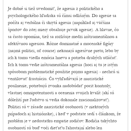
Je dobré si tiež uvedomiť, že agresia z politického a
psychologického hľadiska sú čímsi odlišným. Do agresie sa
počíta aj verbálna či skrytá agresia (napríklad aj väčšina
športov do istej miery obsahuje prvok agresie). A hlavne, čo
sa často opomína, tiež sa rozlišuje medzi inštrumentálnou a
afektívnou agresiou. Rôzne dominatné a mocenské figúry
(najmä politici, of course) nekonajú agresívne preto, lebo by
ich k tomu viedla emócia hnevu a potreba druhých utláčať.
Ich k tomu vedie inštrumentálna agresia (hoci aj tu je istým
spôsobom problematické použitie pojmu agresia) - nechcú si
ventilovať frustráciu. Čo vyhľadávajú je narcistické
posilnenie, potrebujú zvonka nadobúdať pocit kontroly,
vlastnej omnipotentnosti a ocenenia svojich kvalít (akí sú
dôležití pre ľudstvo si vedia dokonale zracionalizovať).
Politici sú v zásade narcistické osobnosti (v niektorých
prípadoch aj histriónske), i keď v podstate sedí s článkom, že
problém je v nedostatku empatie rodičov. Rodičia takýchto
osobností sú buď voči dieťaťu ľahostajní alebo len