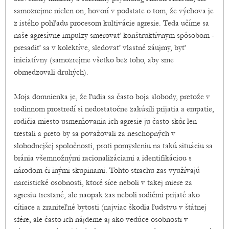
samozrejme nielen on, hovorí v podstate o tom, že výchova je
z istého pohľadu procesom kultivácie agresie. Teda učíme sa
naše agresívne impulzy smerovať konštruktívnym spôsobom -
presadiť sa v kolektíve, sledovať vlastné záujmy, byť
iniciatívny (samozrejme všetko bez toho, aby sme
obmedzovali druhých).
Moja domnienka je, že ľudia sa často boja slobody, pretože v
rodinnom prostredí si nedostatočne zakúsili prijatia a empatie,
rodičia miesto usmerňovania ich agresie ju často skôr len
trestali a preto by sa považovali za neschopných v
slobodnejšej spoločnosti, proti pomysleniu na takú situáciu sa
bránia všemnožnými racionalizáciami a identifikáciou s
národom či inými skupinami. Tohto strachu zas využívajú
narcistické osobnosti, ktoré síce neboli v takej miere za
agresiu trestané, ale naopak zas neboli rodičmi prijaté ako
cítiace a zraniteľné bytosti (najviac škodia ľudstvu v štátnej
sfére, ale často ich nájdeme aj ako vedúce osobnosti v