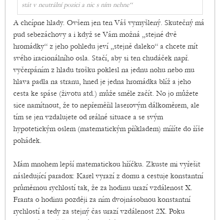
stát v neutrální pozici a nic s ním nehne“
A chcípne hlady. Ovšem jen ten Váš vymyšlený. Skutečný má
pud sebezáchovy a i když se Vám možná „stejné dvě
hromádky“ z jeho pohledu jeví „stejně daleko“ a chcete mít
svého iracionálního osla. Stačí, aby si ten chudáček např.
vyčerpáním z hladu trošku poklesl na jednu nohu nebo mu
hlava padla na stranu, hned je jedna hromádka blíž a jeho
cesta ke spáse (životu atd.) může směle začít. No jo můžete
sice namítnout, že to nepřeměřil laserovým dálkoměrem, ale
tím se jen vzdalujete od reálné situace a se svým
hypotetickým oslem (matematickým příkladem) míříte do říše
pohádek.
Mám mnohem lepší matematickou hříčku. Zkuste mi vyřešit
následující paradox: Karel vyrazí z domu a cestuje konstantní
průměrnou rychlostí tak, že za hodinu urazí vzdálenost X.
Franta o hodinu později za ním dvojnásobnou konstantní
rychlostí a tedy za stejný čas urazí vzdálenost 2X. Poku