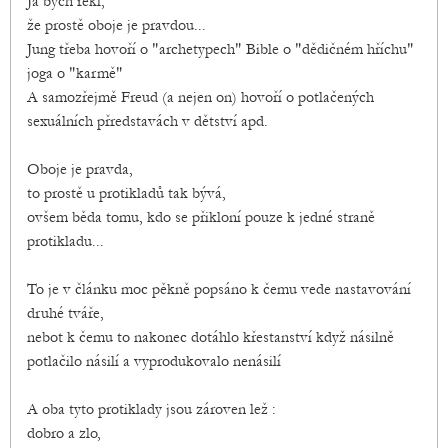
Já bych řekl,
že prostě oboje je pravdou...
Jung třeba hovoří o "archetypech" Bible o "dědičném hříchu"
joga o "karmě"
A samozřejmě Freud (a nejen on) hovoří o potlačených
sexuálních přredstavách v dětství apd.
Oboje je pravda,
to prostě u protikladů tak bývá,
ovšem běda tomu, kdo se přikloní pouze k jedné straně
protikladu...
To je v článku moc pěkně popsáno k čemu vede nastavování
druhé tváře,
nebot k čemu to nakonec dotáhlo křestanství když násilně
potlačilo násilí a vyprodukovalo nenásilí
A oba tyto protiklady jsou zároven lež :
dobro a zlo,