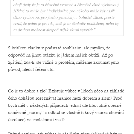
obojí (tedy že je to částečně vrozené a částečně dané výchovou).
Klidně to může být i individuální, pro někoho může být násilí
dáno výchovou, pro jiného geneticky.... bohužel článek prostě
tvrdí, že jedno je pravda, aniž je to čímkoliv podloženo, nebo by
tu druhou možnost alespoň nějak zkusil vyvrátit."
S kritikou článku v podstatě souhlasím, ale myslím, že
odpověď na jinou otázku je jádrem našich obtíží. Až po
zjištění, zda-li jde vážně o problém, můžeme zkoumat jeho
původ, hledat řešení atd.
Co je to dobro a zlo? Existuje vůbec v lidech něco na základě
čeho dokážou rozeznávat hranice mezi dobrem a zlem? Proč
bych měl v některých případech jednat dle libovolné obecně
uznávané „normy“ a odkud se vlastně takový vzorec chování
(evoluce) ve společnosti vzal?