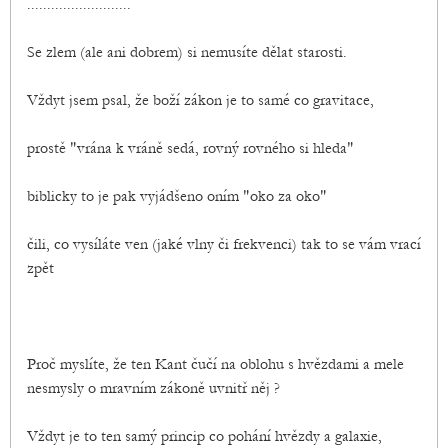
..........................
Se zlem (ale ani dobrem) si nemusíte dělat starosti.
Vždyt jsem psal, že boží zákon je to samé co gravitace,
prostě "vrána k vráně sedá, rovný rovného si hleda"
biblicky to je pak vyjádšeno oním "oko za oko"
čili, co vysíláte ven (jaké vlny či frekvenci) tak to se vám vrací
zpět
Proč myslíte, že ten Kant čučí na oblohu s hvězdami a mele
nesmysly o mravním zákoně uvnitř něj ?
Vždyt je to ten samý princip co pohání hvězdy a galaxie,