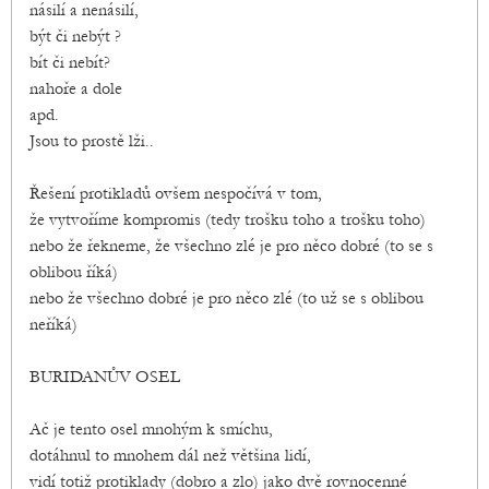
násilí a nenásilí,
být či nebýt ?
bít či nebít?
nahoře a dole
apd.
Jsou to prostě lži..
Řešení protikladů ovšem nespočívá v tom,
že vytvoříme kompromis (tedy trošku toho a trošku toho)
nebo že řekneme, že všechno zlé je pro něco dobré (to se s
oblibou říká)
nebo že všechno dobré je pro něco zlé (to už se s oblibou
neříká)
BURIDANŮV OSEL
Ač je tento osel mnohým k smíchu,
dotáhnul to mnohem dál než většina lidí,
vidí totiž protiklady (dobro a zlo) jako dvě rovnocenné