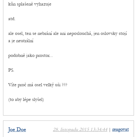
kůn splašeně vyhazuje
atd.
ale osel, ten se nebrání ale ani neposlouchá, jen oslovsky stojí
a je neutrální
podobně jako prostor...
PS.
Víte proč má osel velký uši ???
(to aby lépe slyšel)
Joe Doe
28. listopadu 2015 13:34:44
|
reagovat