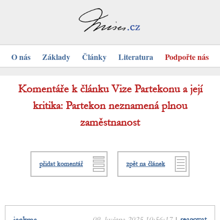
O nás
Základy
Články
Literatura
Podpořte nás
Komentáře k článku Vize Partekonu a její
kritika: Partekon neznamená plnou
zaměstnanost
přidat komentář
zpět na článek
09. května 2025 10:56:17
|
reagovat