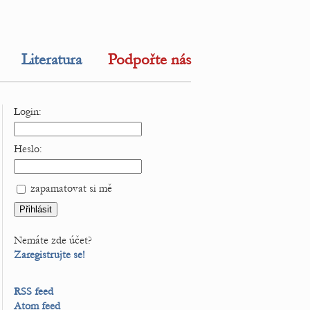
Literatura
Podpořte nás
Login:
Heslo:
zapamatovat si mě
Nemáte zde účet?
Zaregistrujte se!
RSS feed
Atom feed