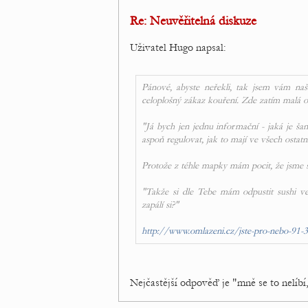
Re: Neuvěřitelná diskuze
Uživatel Hugo napsal:
Pánové, abyste neřekli, tak jsem vám naš
celoplošný zákaz kouření. Zde zatím malá 
"Já bych jen jednu informační - jaká je š
aspoň regulovat, jak to mají ve všech osta
Protože z téhle mapky mám pocit, že jsme sp
"Takže si dle Tebe mám odpustit sushi ve 
zapálí si?"
http://www.omlazeni.cz/jste-pro-nebo-91-
Nejčastější odpověď je "mně se to nelíbí,