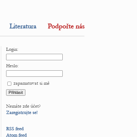
Literatura
Podpořte nás
Login:
Heslo:
zapamatovat si mě
Nemáte zde účet?
Zaregistrujte se!
RSS feed
Atom feed