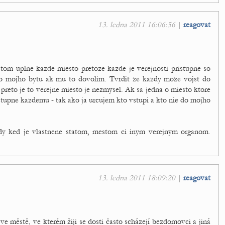
13. ledna 2011 16:06:56
|
reagovat
stom uplne kazde miesto pretoze kazde je verejnosti pristupne so
o mojho bytu ak mu to dovolim. Tvrdit ze kazdy moze vojst do
 preto je to verejne miesto je nezmysel. Ak sa jedna o miesto ktore
ristupne kazdemu - tak ako ja urcujem kto vstupi a kto nie do mojho
y ked je vlastnene statom, mestom ci inym verejnym organom.
13. ledna 2011 18:09:20
|
reagovat
e městě, ve kterém žiji se dosti často scházejí bezdomovci a jiná