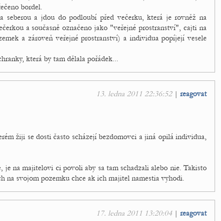
řečeno bordel.
dua seberou a jdou do podloubí před večerku, která je rovněž na
ečerkou a současně označeno jako "veřejné prostranství", cajti na
mek a zároveň veřejné prostranství) a individua popíjejí vesele
hranky, která by tam dělala pořádek...
13. ledna 2011 22:36:52
|
reagovat
 žiji se dosti často scházejí bezdomovci a jiná opilá individua,
 je na majitelovi ci povoli aby sa tam schadzali alebo nie. Takisto
 ich na svojom pozemku chce ak ich majitel namestia vyhodi.
17. ledna 2011 13:20:04
|
reagovat