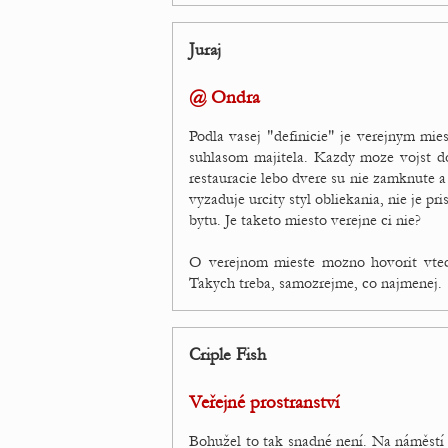
Juraj
@ Ondra
Podla vasej "definicie" je verejnym mie
suhlasom majitela. Kazdy moze vojst d
restauracie lebo dvere su nie zamknute a
vyzaduje urcity styl obliekania, nie je p
bytu. Je taketo miesto verejne ci nie?
O verejnom mieste mozno hovorit vted
Takych treba, samozrejme, co najmenej.
Criple Fish
Veřejné prostranství
Bohužel to tak snadné není. Na náměstí v