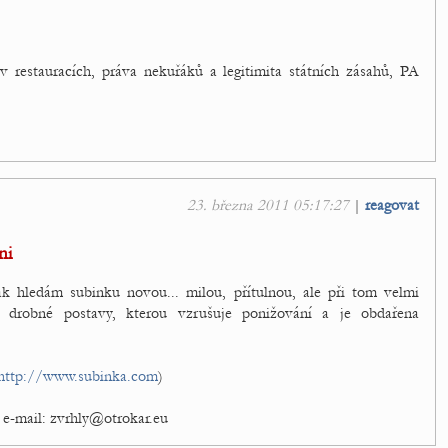
 v restauracích, práva nekuřáků a legitimita státních zásahů, PA
23. března 2011 05:17:27
|
reagovat
ni
ak hledám subinku novou... milou, přítulnou, ale při tom velmi
ku drobné postavy, kterou vzrušuje ponižování a je obdařena
http://www.subinka.com
)
 e-mail: zvrhly@otrokar.eu