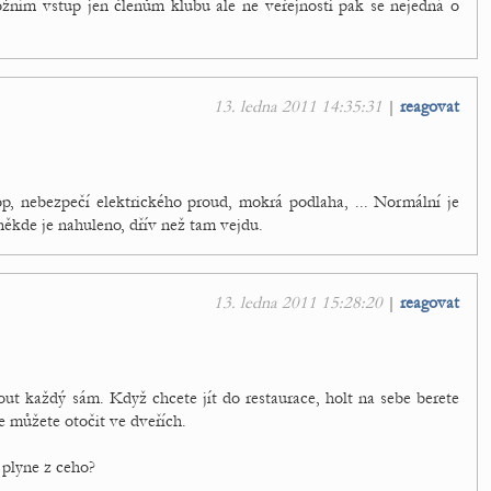
žním vstup jen členům klubu ale ne veřejnosti pak se nejedná o
13. ledna 2011 14:35:31
|
reagovat
op, nebezpečí elektrického proud, mokrá podlaha, ... Normální je
někde je nahuleno, dřív než tam vejdu.
13. ledna 2011 15:28:20
|
reagovat
ut každý sám. Když chcete jít do restaurace, holt na sebe berete
e můžete otočit ve dveřích.
 plyne z ceho?