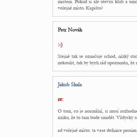
místem. Pokud si ale otevřu klub a umo
veřejné místo. Kapišto?
Petr Novák
:-)
Stejně tak se označuje schod, nízký str
nekouřit, tak by bych rád upozorněn, že 
Jakub Skala
re:
O tom, co je normální, si musí rozhodno
riziko, že to tam bude smrdět. Vždycky s
ad veřejné místo: ta vase definice prosim