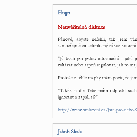
Hugo
Neuvěřitelná diskuze
Pánové, abyste neřekli, tak jsem vá
samozřejmě za celoplošný zákaz kouření
"Já bych jen jednu informační - jaká 
zakázat nebo aspoň regulovat, jak to ma
Protože z téhle mapky mám pocit, že jsme
"Takže si dle Tebe mám odpustit sushi
ignorant a zapálí si?"
http://www.omlazeni.cz/jste-pro-nebo-
Jakub Skala