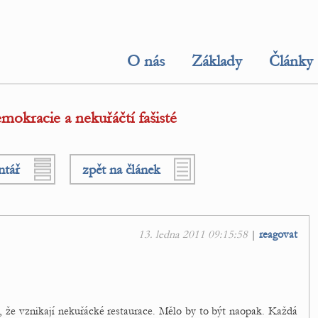
O nás
Základy
Články
okracie a nekuřáčtí fašisté
ntář
zpět na článek
13. ledna 2011 09:15:58
|
reagovat
to, že vznikají nekuřácké restaurace. Mělo by to být naopak. Každá