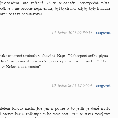
být označena jako kuřácká. Všude se označují nebezpečná místa,
kodlivé a mě osobně nepříjemné, byl bych rád, kdyby byly kuřácké
 bych to taky nezakazoval.
13. ledna 2011 09:56:24
|
reagovat
ějaké omezení svobody v chování. Např: "Nebezpečí úniku plynu -
Omezená nosnost mostu -> Zákaz vjezdu vozidel nad 5t". Podle
e -> Nekuřte zde prosím"
13. ledna 2011 12:54:04
|
reagovat
itelem tohoto místa. Jde jen a pouze o to jestli je dané místo
i otevřu bar a zpřístupním ho veřejnosti, tak se stává veřejným