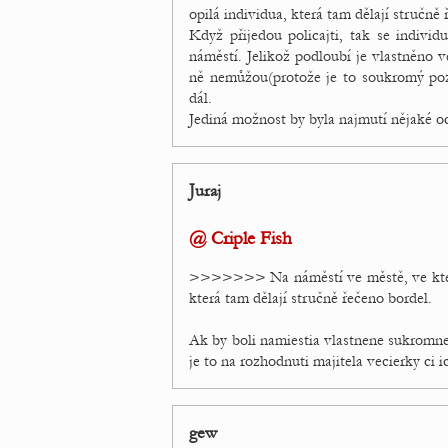
opilá individua, která tam dělají stručně 
Když přijedou policajti, tak se indivi
náměstí. Jelikož podloubí je vlastněno v
ně nemůžou(protože je to soukromý poze
dál.
Jediná možnost by byla najmutí nějaké oc
Juraj
@ Criple Fish
>>>>>>> Na náměstí ve městě, ve kterém
která tam dělají stručně řečeno bordel.
Ak by boli namiestia vlastnene sukromne,
je to na rozhodnuti majitela vecierky ci
gew