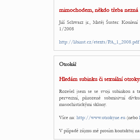
mimochodem, někdo třeba nezná
Jiří Schwarz jr., Matěj Šuster: Kouření
1/2008
http://libinst.cz/etexts/PA_1_2008.pdf
Otrokář
Hledám subinku či sexuální otroky
Rozešel jsem se se svoji subinkou a t
perverzní, přirozeně submisivní dív
masochistickými sklony.
Více na:
http://www.otrokyne.eu
(nebo
V případě zájmu mě prosím kontaktuj na