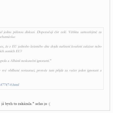
el jednu pěknou diskuzi. Doporučuji číst celé. Většina samozřejmě za
ochutnávka:
ance, že z EU jednoho krásného dne dojde nařízení kouření zakázat nebo
tních zemích EU?
olu a Albánií neskuteční ignoranti."
své oblíbené restauraci, protože tam přijde za večer jeden ignorant a
347747-0.html
 já bych to zakázala." acho jo :(