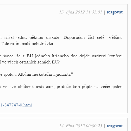
13. října 2012 11:33:01
|
reagovat
m našel jednu pěknou diskuzi. Doporučuji číst celé. Většina
. Zde zatím malá ochutnávka:
je šance, že z EU jednoho krásného dne dojde nařízení kouření
jí ve všech ostatních zemích EU?
 spolu a Albánií neskuteční ignoranti."
 ve své oblíbené restauraci, protože tam přijde za večer jeden
91-347747-0.html
14. října 2012 00:00:23
|
reagovat