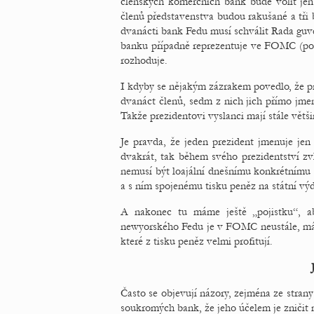
členských komerčních bank bude volit je
členů představenstva budou rakušané a tři b
dvanácti bank Fedu musí schválit Rada guve
banku případně reprezentuje ve FOMC (poku
rozhoduje.
I kdyby se nějakým zázrakem povedlo, že 
dvanáct členů, sedm z nich jich přímo jmen
Takže prezidentovi vyslanci mají stále větš
Je pravda, že jeden prezident jmenuje jen
dvakrát, tak během svého prezidentství zv
nemusí být loajální dnešnímu konkrétnímu 
a s ním spojenému tisku peněz na státní výd
A nakonec tu máme ještě „pojistku“, ab
newyorského Fedu je v FOMC neustále, má m
které z tisku peněz velmi profitují.
Často se objevují názory, zejména ze stran
soukromých bank, že jeho účelem je zničit