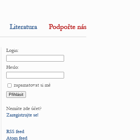
Literatura
Podpořte nás
Login:
Heslo:
zapamatovat si mě
Nemáte zde účet?
Zaregistrujte se!
RSS feed
Atom feed