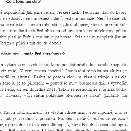
Co z toho má stát?
é uspořádání. Jak jsme viděli, veškeré zisky Fedu mu jdou do kapsy.
le nedostává se jim peněz z daní, Fed jim pomůže. Není to sice tak,
 mu je natiskne – místo toho stát vydá dluhopisy, které v prvním kole
hto sto miliard jich Fed obratem od investorů koupí řekněme půlku,
ive platí je Fedu a ten mu je pak vrací. Stát sice musí splatit jistinu,
 Fed zase půjčí a tak do jde dokola.
 účetnictví - může Fed zkrachovat?
vykazování svých zisků, které později posílá do státního rozpočtu
, viz výše). V čem změna spočívá? Standardní rozvaha má aktiva (=
řídili ta aktiva). Pasiva se potom člení na vlastní zdroje a na cizí
h zdrojů. Je to přirozené – pokud se mi v businessu daří a vytvořím
ve Fedu, ale jen do ledna 2011. Tehdy se rozhodli, že svůj zisk budou
 „Závazky vůči státní pokladně plynoucí ze zisků“ (Liability for
t
. Krach totiž znamená, že vlastní zdroje firmy jsou záporné, a to se
ky, tak je všechno v pořádku. Problém nastává,
pokud se ze zisků
y, a propadne se tedy cena dluhopisů, které Fed drží (cena dluhopisů
, Fed utrpí ztráty. Jelikož Fed drží obrovské množství státních