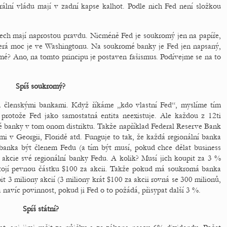
erální vládu mají v zadní kapse kalhot. Podle nich Fed není složkou
ech mají naprostou pravdu. Nicméně Fed je soukromý jen na papíře,
eškerá moc je ve Washingtonu. Na soukromé banky je Fed jen napsaný,
mé? Ano, na tomto principu je postaven fašismus. Podívejme se na to
Spíš soukromý?
 členskými bankami. Když říkáme „kdo vlastní Fed“, myslíme tím
 protože Fed jako samostatná entita neexistuje. Ale každou z 12ti
mé banky v tom onom distriktu. Takže například Federal Reserve Bank
i v Georgii, Floridě atd. Funguje to tak, že každá regionální banka
banka být členem Fedu (a tím být musí, pokud chce dělat business
akcie své regionální banky Fedu. A kolik? Musí jich koupit za 3 %
stojí pevnou částku $100 za akcii. Takže pokud má soukromá banka
it 3 miliony akcií (3 miliony krát $100 za akcii rovná se 300 milionů,
navíc povinnost, pokud ji Fed o to požádá, přisypat další 3 %.
Spíš státní?