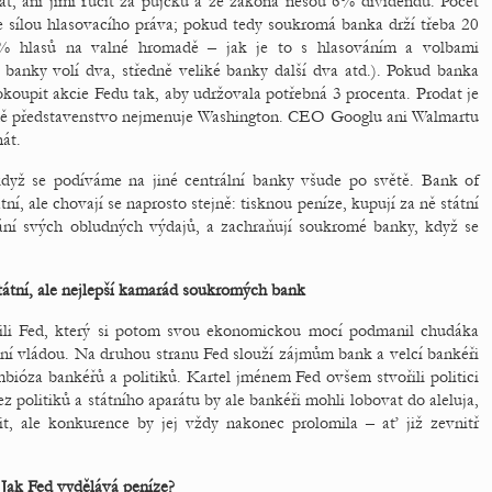
, ani jimi ručit za půjčku a ze zákona nesou 6% dividendu. Počet
se sílou hlasovacího práva; pokud tedy soukromá banka drží třeba 20
% hlasů na valné hromadě – jak je to s hlasováním a volbami
é banky volí dva, středně veliké banky další dva atd.). Pokud banka
dokoupit akcie Fedu tak, aby udržovala potřebná 3 procenta. Prodat je
mě představenstvo nejmenuje Washington. CEO Googlu ani Walmartu
át.
 když se podíváme na jiné centrální banky všude po světě. Bank of
tní, ale chovají se naprosto stejně: tisknou peníze, kupují za ně státní
vání svých obludných výdajů, a zachraňují soukromé banky, když se
tátní, ale nejlepší kamarád soukromých bank
ožili Fed, který si potom svou ekonomickou mocí podmanil chudáka
ální vládou. Na druhou stranu Fed slouží zájmům bank a velcí bankéři
mbióza bankéřů a politiků. Kartel jménem Fed ovšem stvořili politici
politiků a státního aparátu by ale bankéři mohli lobovat do aleluja,
it, ale konkurence by jej vždy nakonec prolomila – ať již zevnitř
Jak Fed vydělává peníze?