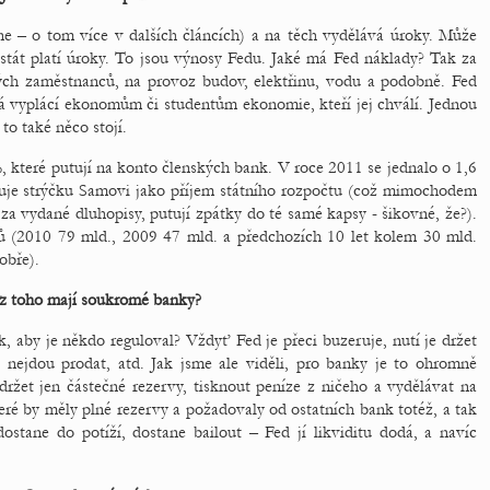
kne – o tom více v dalších článcích) a na těch vydělává úroky. Může
é stát platí úroky. To jsou výnosy Fedu. Jaké má Fed náklady? Tak za
ých zaměstnanců, na provoz budov, elektřinu, vodu a podobně. Fed
erá vyplácí ekonomům či studentům ekonomie, kteří jej chválí. Jednou
to také něco stojí.
, které putují na konto členských bank. V roce 2011 se jednalo o 1,6
tuje strýčku Samovi jako příjem státního rozpočtu (což mimochodem
 za vydané dluhopisy, putují zpátky do té samé kapsy - šikovné, že?).
rů (2010 79 mld., 2009 47 mld. a předchozích 10 let kolem 30 mld.
obře).
z toho mají soukromé banky?
 aby je někdo reguloval? Vždyť Fed je přeci buzeruje, nutí je držet
 nejdou prodat, atd. Jak jsme ale viděli, pro banky je to ohromně
et jen částečné rezervy, tisknout peníze z ničeho a vydělávat na
ré by měly plné rezervy a požadovaly od ostatních bank totéž, a tak
stane do potíží, dostane bailout – Fed jí likviditu dodá, a navíc