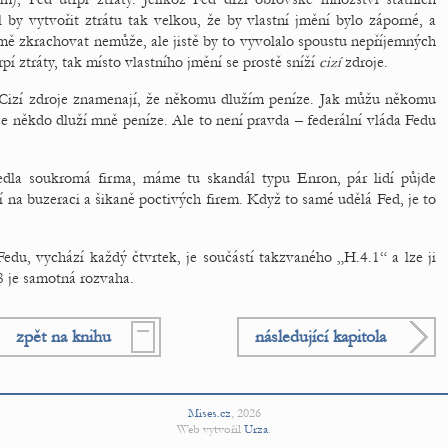
 by vytvořit ztrátu tak velkou, že by vlastní jmění bylo záporné, a
mě zkrachovat nemůže, ale jistě by to vyvolalo spoustu nepříjemných
rpí ztráty, tak místo vlastního jmění se prostě sníží
cizí
zdroje.
 Cizí zdroje znamenají, že někomu dlužím peníze. Jak můžu někomu
že někdo dluží mně peníze. Ale to není pravda – federální vláda Fedu
.
edla soukromá firma, máme tu skandál typu Enron, pár lidí půjde
cí na buzeraci a šikaně poctivých firem. Když to samé udělá Fed, je to
du, vychází každý čtvrtek, je součástí takzvaného „H.4.1“ a lze ji
 8 je samotná rozvaha.
zpět na knihu
následující kapitola
Mises.cz
,
2026
Web vytvořil
Urza
.