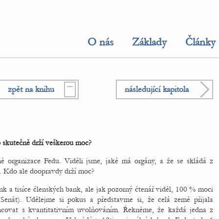
O nás
Základy
Články
zpět na knihu
následující kapitola
 skutečně drží veškerou moc?
ně organizace Fedu. Viděli jsme, jaké má orgány, a že se skládá z
y. Kdo ale doopravdy drží moc?
nk a tisíce členských bank, ale jak pozorný čtenář viděl, 100 % moci
 Senát). Udělejme si pokus a představme si, že celá země přijala
covat s kvantitativním uvolňováním. Řekněme, že každá jedna z