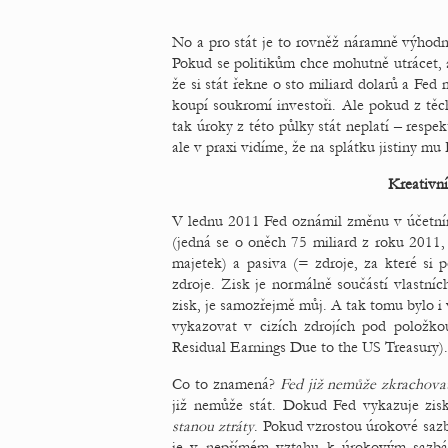
No a pro stát je to rovněž náramně výhodn
Pokud se politikům chce mohutně utrácet, a
že si stát řekne o sto miliard dolarů a Fed
koupí soukromí investoři. Ale pokud z těc
tak úroky z této půlky stát neplatí – respekt
ale v praxi vidíme, že na splátku jistiny mu
Kreativní
V lednu 2011 Fed oznámil změnu v účetním 
(jedná se o oněch 75 miliard z roku 2011
majetek) a pasiva (= zdroje, za které si po
zdroje. Zisk je normálně součástí vlastníc
zisk, je samozřejmě můj. A tak tomu bylo i 
vykazovat v cizích zdrojích pod položkou
Residual Earnings Due to the US Treasury).
Co to znamená?
Fed již nemůže zkrachova
již nemůže stát. Dokud Fed vykazuje zis
stanou ztráty
. Pokud vzrostou úrokové sazb
je v nepřímém vztahu k úrokovým sazbám)