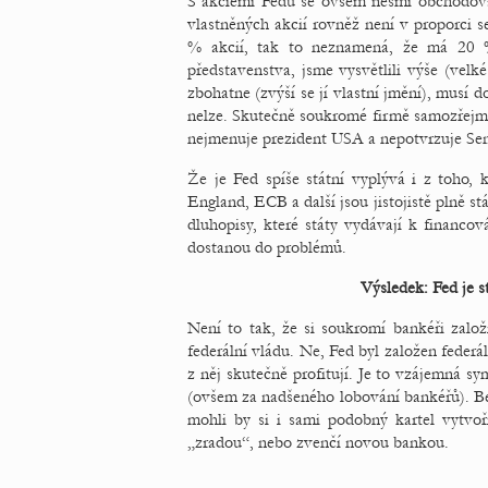
S akciemi Fedu se ovšem nesmí obchodovat
vlastněných akcií rovněž není v proporci 
% akcií, tak to neznamená, že má 20 
představenstva, jsme vysvětlili výše (velk
zbohatne (zvýší se jí vlastní jmění), musí 
nelze. Skutečně soukromé firmě samozřej
nejmenuje prezident USA a nepotvrzuje Sen
Že je Fed spíše státní vyplývá i z toho,
England, ECB a další jsou jistojistě plně stá
dluhopisy, které státy vydávají k financo
dostanou do problémů.
Výsledek: Fed je s
Není to tak, že si soukromí bankéři zal
federální vládu. Ne, Fed byl založen feder
z něj skutečně profitují. Je to vzájemná sy
(ovšem za nadšeného lobování bankéřů). Bez 
mohli by si i sami podobný kartel vytvoř
„zradou“, nebo zvenčí novou bankou.