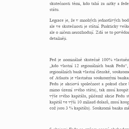
skutečnosti těmi, kdo tahá za nitky a fed
státu.
Legrace je, že v mnohých jednotlivých bod
ale ve skutečnosti je státní. Prakticky v
ale o ničem nerozhodují. Zdá se to povědo
detailněji.
Fed je nominálně skutečně 100% vlastněn
„kdo vlastní 12 regionálních bank Fedu“,
regionálních bank vlastní členské, soukro
of Atlanta je vlastněna soukromými bankam
Fedu je akciová společnost a pokud chce 
mimo území svého státu), tak musí koupit 
výše svého kapitálu, přičemž akcie Fedu 
kapitál ve výši 10 miliard dolarů, musí koup
což jsou 3 % kapitálu). Soukromá banka má 