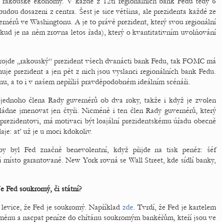
n rakouské ekonomy. V každé z 12ti regionálních bank Fedu tedy 6
udou dosazeni z centra. Šest je sice většina, ale prezidenta každé ze
rnérů ve Washingtonu. A je to právě prezident, který svou regionální
d je na něm zrovna letos řada), který o kvantitativním uvolňování
projde „rakouský“ prezident všech dvanácti bank Fedu, tak FOMC má
uje prezident a jen pět z nich jsou vyslanci regionálních bank Fedu.
inu, a to i v našem nepříliš pravděpodobném ideálním scénáři.
 jednoho člena Rady guvernérů ob dva roky, takže i když je zvolen
ládne jmenovat jen čtyři. Nicméně i ten člen Rady guvernérů, který
prezidentovi, má motivaci být loajální prezidentskému úřadu obecně
aje: ať už je u moci kdokoliv.
y byl Fed značně benevolentní, když přijde na tisk peněz: šéf
ísto garantované. New York rovná se Wall Street, kde sídlí banky,
Je Fed soukromý, či státní?
y levice, že Fed je soukromý. Například
zde
. Tvrdí, že Fed je kartelem
 měnu a nacpat peníze do chřtánu soukromým bankéřům, kteří jsou ve