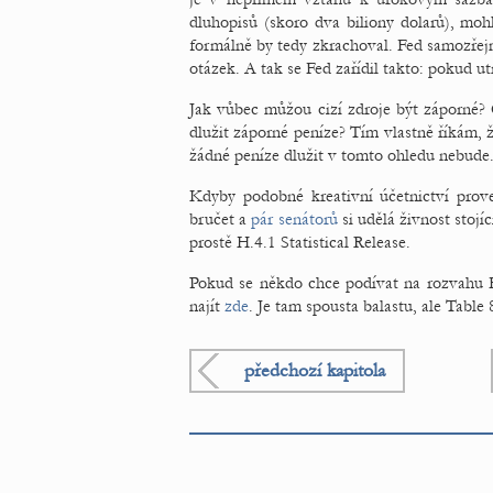
dluhopisů (skoro dva biliony dolarů), mohl
formálně by tedy zkrachoval. Fed samozřej
otázek. A tak se Fed zařídil takto: pokud ut
Jak vůbec můžou cizí zdroje být záporné?
dlužit záporné peníze? Tím vlastně říkám, 
žádné peníze dlužit v tomto ohledu nebude
Kdyby podobné kreativní účetnictví prov
bručet a
pár senátorů
si udělá živnost stojí
prostě H.4.1 Statistical Release.
Pokud se někdo chce podívat na rozvahu Fe
najít
zde
. Je tam spousta balastu, ale Table
předchozí kapitola