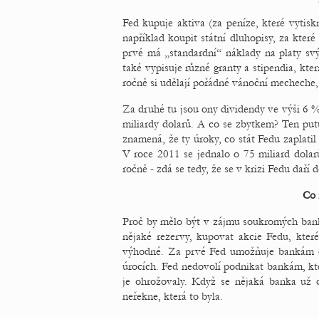
Fed kupuje aktiva (za peníze, které vytis
například koupit státní dluhopisy, za kter
prvé má „standardní“ náklady na platy sv
také vypisuje různé granty a stipendia, kt
ročně si udělají pořádné vánoční mecheche, 
Za druhé tu jsou ony dividendy ve výši 6 %
miliardy dolarů. A co se zbytkem? Ten pu
znamená, že ty úroky, co stát Fedu zaplatil
V roce 2011 se jednalo o 75 miliard dola
ročně - zdá se tedy, že se v krizi Fedu daří d
Co 
Proč by mělo být v zájmu soukromých bank,
nějaké rezervy, kupovat akcie Fedu, které
výhodné. Za prvé Fed umožňuje bankám drž
úrocích. Fed nedovolí podnikat bankám, kte
je ohrožovaly. Když se nějaká banka už do
neřekne, která to byla.