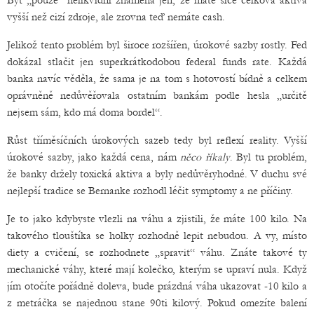
Být „pouze“ nelikvidní znamená jen, že máte sice celková aktiva
vyšší než cizí zdroje, ale zrovna teď nemáte cash.
Jelikož tento problém byl široce rozšířen, úrokové sazby rostly. Fed
dokázal stlačit jen superkrátkodobou federal funds rate. Každá
banka navíc věděla, že sama je na tom s hotovostí bídně a celkem
oprávněně nedůvěřovala ostatním bankám podle hesla „určitě
nejsem sám, kdo má doma bordel“.
Růst tříměsíčních úrokových sazeb tedy byl reflexí reality. Vyšší
úrokové sazby, jako každá cena, nám
něco říkaly
. Byl tu problém,
že banky držely toxická aktiva a byly nedůvěryhodné. V duchu své
nejlepší tradice se Bernanke rozhodl léčit symptomy a ne příčiny.
Je to jako kdybyste vlezli na váhu a zjistili, že máte 100 kilo. Na
takového tlouštíka se holky rozhodně lepit nebudou. A vy, místo
diety a cvičení, se rozhodnete „spravit“ váhu. Znáte takové ty
mechanické váhy, které mají kolečko, kterým se upraví nula. Když
jím otočíte pořádně doleva, bude prázdná váha ukazovat -10 kilo a
z metráčka se najednou stane 90ti kilový. Pokud omezíte balení