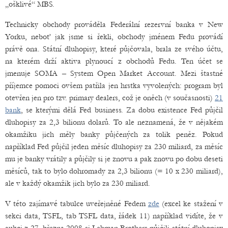
„ošklivé“ MBS.
Technicky obchody prováděla Federální rezervní banka v New
Yorku, neboť jak jsme si řekli, obchody jménem Fedu provádí
právě ona. Státní dluhopisy, které půjčovala, brala ze svého účtu,
na kterém drží aktiva plynoucí z obchodů Fedu. Ten účet se
jmenuje SOMA – System Open Market Account. Mezi štastné
příjemce pomoci ovšem patřila jen hrstka vyvolených: program byl
otevřen jen pro tzv. primary dealers, což je oněch (v současnosti)
21
bank
, se kterými dělá Fed business. Za dobu existence Fed půjčil
dluhopisy za 2,3 bilionu dolarů. To ale neznamená, že v nějakém
okamžiku jich měly banky půjčených za tolik peněz. Pokud
například Fed půjčil jeden měsíc dluhopisy za 230 miliard, za měsíc
mu je banky vrátily a půjčily si je znovu a pak znovu po dobu deseti
měsíců, tak to bylo dohromady za 2,3 bilionu (= 10 x 230 miliard),
ale v každý okamžik jich bylo za 230 miliard.
V této zajímavé tabulce uveřejněné Fedem
zde
(excel ke stažení v
sekci data, TSFL, tab TSFL data, řádek 11) například vidíte, že v