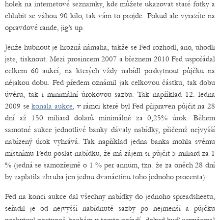
holek na internetové seznamky, kde můžete ukazovat staré fotky a
chlubit se váhou 90 kilo, tak vám to projde. Pokud ale vyrazíte na
opravdové rande, jig’s up.
Jenže hubnout je hrozná námaha, takže se Fed rozhodl, ano, uhodli
jste, tisknout. Mezi prosincem 2007 a březnem 2010 Fed uspořádal
celkem 60 aukcí, na kterých vždy nabídl poskytnout půjčku na
nějakou dobu. Fed předem oznámil jak celkovou částku, tak dobu
úvěru, tak i minimální úrokovou sazbu. Tak například 12. ledna
2009 se
konala aukce
, v rámci které byl Fed připraven půjčit na 28
dní až 150 miliard dolarů minimálně za 0,25% úrok. Během
samotné aukce jednotlivé banky dávaly nabídky, přičemž nejvyšší
nabízený úrok vyhrává. Tak například jedna banka mohla svému
místnímu Fedu poslat nabídku, že má zájem si půjčit 5 miliard za 1
% (jedná se samozřejmě o 1 % per annum, tzn. že za oněch 28 dní
by zaplatila zhruba jen jednu dvanáctinu toho jednoho procenta).
Fed na konci aukce dal všechny nabídky do jednoho spreadsheetu,
seřadil je od nejvyšší nabídnuté sazby po nejmenší a půjčku