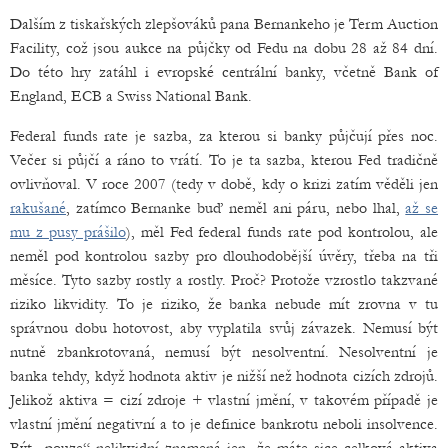
Dalším z tiskařských zlepšováků pana Bernankeho je Term Auction
Facility, což jsou aukce na půjčky od Fedu na dobu 28 až 84 dní.
Do této hry zatáhl i evropské centrální banky, včetně Bank of
England, ECB a Swiss National Bank.
Federal funds rate je sazba, za kterou si banky půjčují přes noc.
Večer si půjčí a ráno to vrátí. To je ta sazba, kterou Fed tradičně
ovlivňoval. V roce 2007 (tedy v době, kdy o krizi zatím věděli jen
rakušané
, zatímco Bernanke buď neměl ani páru, nebo lhal,
až se
mu z pusy prášilo
), měl Fed federal funds rate pod kontrolou, ale
neměl pod kontrolou sazby pro dlouhodobější úvěry, třeba na tři
měsíce. Tyto sazby rostly a rostly. Proč? Protože vzrostlo takzvané
riziko likvidity. To je riziko, že banka nebude mít zrovna v tu
správnou dobu hotovost, aby vyplatila svůj závazek. Nemusí být
nutně zbankrotovaná, nemusí být nesolventní. Nesolventní je
banka tehdy, když hodnota aktiv je nižší než hodnota cizích zdrojů.
Jelikož aktiva = cizí zdroje + vlastní jmění, v takovém případě je
vlastní jmění negativní a to je definice bankrotu neboli insolvence.