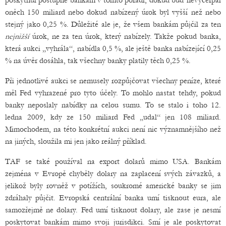
poskytnul postupně bankám v tomto pořadí, dokud buď nevyčerpal
oněch 150 miliard nebo dokud nabízený úrok byl vyšší než nebo
stejný jako 0,25 %. Důležité ale je, že všem bankám půjčil za ten
nejnižší
úrok, ne za ten úrok, který nabízely. Takže pokud banka,
která aukci „vyhrála“, nabídla 0,5 %, ale ještě banka nabízející 0,25
% na úvěr dosáhla, tak všechny banky platily těch 0,25 %.
Při jednotlivé aukci se nemusely rozpůjčovat všechny peníze, které
měl Fed vyhrazené pro tyto účely. To mohlo nastat tehdy, pokud
banky neposlaly nabídky na celou sumu. To se stalo i toho 12.
ledna 2009, kdy ze 150 miliard Fed „udal“ jen 108 miliard.
Mimochodem, na této konkrétní aukci není nic významnějšího než
na jiných, sloužila mi jen jako reálný příklad.
TAF se také používal na export dolarů mimo USA. Bankám
zejména v Evropě chyběly dolary na zaplacení svých závazků, a
jelikož byly rovněž v potížích, soukromé americké banky se jim
zdráhaly půjčit. Evropská centrální banka umí tisknout eura, ale
samozřejmě ne dolary. Fed umí tisknout dolary, ale zase je nesmí
poskytovat bankám mimo svoji jurisdikci. Smí je ale poskytovat