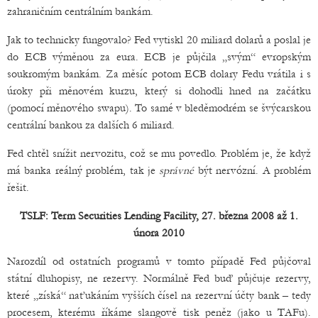
zahraničním centrálním bankám.
Jak to technicky fungovalo? Fed vytiskl 20 miliard dolarů a poslal je
do ECB výměnou za eura. ECB je půjčila „svým“ evropským
soukromým bankám. Za měsíc potom ECB dolary Fedu vrátila i s
úroky při měnovém kurzu, který si dohodli hned na začátku
(pomocí měnového swapu). To samé v bleděmodrém se švýcarskou
centrální bankou za dalších 6 miliard.
Fed chtěl snížit nervozitu, což se mu povedlo. Problém je, že když
má banka reálný problém, tak je
správné
být nervózní. A problém
řešit.
TSLF: Term Securities Lending Facility, 27. března 2008 až 1.
února 2010
Narozdíl od ostatních programů v tomto případě Fed půjčoval
státní dluhopisy, ne rezervy. Normálně Fed buď půjčuje rezervy,
které „získá“ naťukáním vyšších čísel na rezervní účty bank – tedy
procesem, kterému říkáme slangově tisk peněz (jako u TAFu).