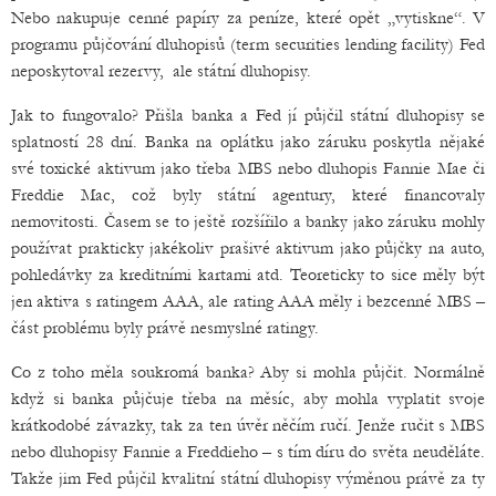
Nebo nakupuje cenné papíry za peníze, které opět „vytiskne“. V
programu půjčování dluhopisů (term securities lending facility) Fed
neposkytoval rezervy, ale státní dluhopisy.
Jak to fungovalo? Přišla banka a Fed jí půjčil státní dluhopisy se
splatností 28 dní. Banka na oplátku jako záruku poskytla nějaké
své toxické aktivum jako třeba MBS nebo dluhopis Fannie Mae či
Freddie Mac, což byly státní agentury, které financovaly
nemovitosti. Časem se to ještě rozšířilo a banky jako záruku mohly
používat prakticky jakékoliv prašivé aktivum jako půjčky na auto,
pohledávky za kreditními kartami atd. Teoreticky to sice měly být
jen aktiva s ratingem AAA, ale rating AAA měly i bezcenné MBS –
část problému byly právě nesmyslné ratingy.
Co z toho měla soukromá banka? Aby si mohla půjčit. Normálně
když si banka půjčuje třeba na měsíc, aby mohla vyplatit svoje
krátkodobé závazky, tak za ten úvěr něčím ručí. Jenže ručit s MBS
nebo dluhopisy Fannie a Freddieho – s tím díru do světa neuděláte.
Takže jim Fed půjčil kvalitní státní dluhopisy výměnou právě za ty