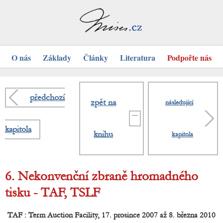
O nás
Základy
Články
Literatura
Podpořte nás
předchozí
zpět na
následující
kapitola
knihu
kapitola
6. Nekonvenční zbraně hromadného
tisku - TAF, TSLF
TAF : Term Auction Facility, 17. prosince 2007 až 8. března 2010