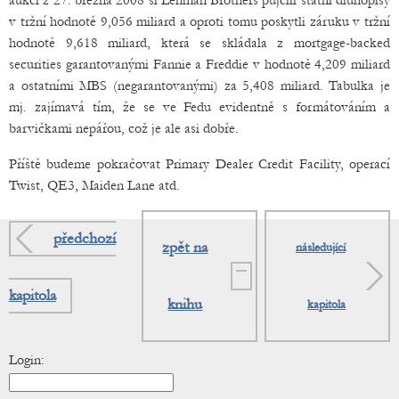
aukci z 27. března 2008 si Lehman Brothers půjčili státní dluhopisy
v tržní hodnotě 9,056 miliard a oproti tomu poskytli záruku v tržní
hodnotě 9,618 miliard, která se skládala z mortgage-backed
securities garantovanými Fannie a Freddie v hodnotě 4,209 miliard
a ostatními MBS (negarantovanými) za 5,408 miliard. Tabulka je
mj. zajímavá tím, že se ve Fedu evidentně s formátováním a
barvičkami nepářou, což je ale asi dobře.
Příště budeme pokračovat Primary Dealer Credit Facility, operací
Twist, QE3, Maiden Lane atd.
předchozí
zpět na
následující
kapitola
knihu
kapitola
Login: