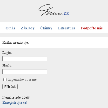
O nás
Základy
Články
Literatura
Podpořte nás
Kniha neexistuje.
Login:
Heslo:
zapamatovat si mě
Nemáte zde účet?
Zaregistrujte se!