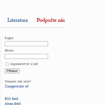
Literatura
Podpořte nás
Login:
Heslo:
zapamatovat si mě
Nemáte zde účet?
Zaregistrujte se!
RSS feed
Atom feed