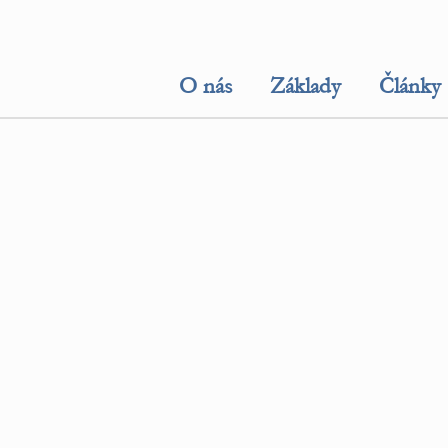
O nás
Základy
Články