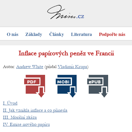
O nás
Základy
Články
Literatura
Podpořte nás
Inflace papírových peněz ve Francii
Autor:
Andrew White
(přidal
Vladimír Krupa
)
I. Úvod
II. Jak vznikla inflace a co přinesla
III. Morální zkáza
IV. Emise nového papíru