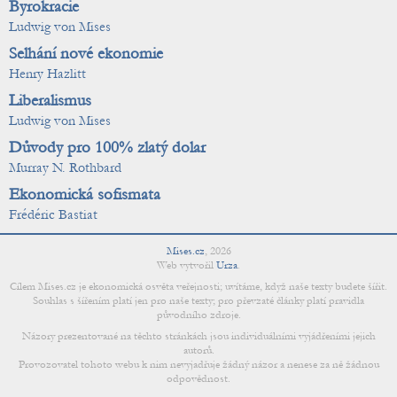
Byrokracie
Ludwig von Mises
Selhání nové ekonomie
Henry Hazlitt
Liberalismus
Ludwig von Mises
Důvody pro 100% zlatý dolar
Murray N. Rothbard
Ekonomická sofismata
Frédéric Bastiat
Mises.cz
,
2026
Web vytvořil
Urza
.
Cílem Mises.cz je ekonomická osvěta veřejnosti; uvítáme, když naše texty budete šířit.
Souhlas s šířením platí jen pro naše texty; pro převzaté články platí pravidla
původního zdroje.
Názory prezentované na těchto stránkách jsou individuálními vyjádřeními jejich
autorů.
Provozovatel tohoto webu k nim nevyjadřuje žádný názor a nenese za ně žádnou
odpovědnost.