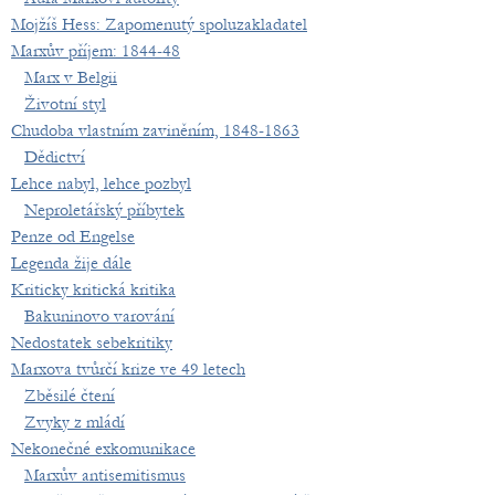
Mojžíš Hess: Zapomenutý spoluzakladatel
Marxův příjem: 1844-48
Marx v Belgii
Životní styl
Chudoba vlastním zaviněním, 1848-1863
Dědictví
Lehce nabyl, lehce pozbyl
Neproletářský příbytek
Penze od Engelse
Legenda žije dále
Kriticky kritická kritika
Bakuninovo varování
Nedostatek sebekritiky
Marxova tvůrčí krize ve 49 letech
Zběsilé čtení
Zvyky z mládí
Nekonečné exkomunikace
Marxův antisemitismus