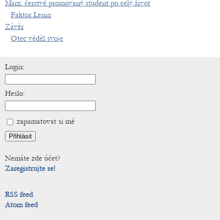
Marx: čerstvě promovaný student po celý život
Faktor Lenin
Závěr
Otec věděl svoje
Login:
Heslo:
zapamatovat si mě
Nemáte zde účet?
Zaregistrujte se!
RSS feed
Atom feed