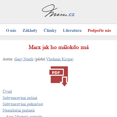
O nás
Základy
Články
Literatura
Podpořte nás
Marx jak ho málokdo zná
Autor:
Gary North
(přidal
Vladimír Krupa
)
Úvod
Subvencování začíná
Subvencování pokračuje
Nerozluční partneři
Aura Marxovi autority