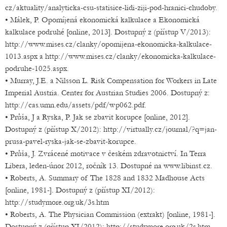
cz/aktuality/analyticka-csu-statisice-lidi-ziji-pod-hranici-chudoby.
• Málek, P. Opomíjená ekonomická kalkulace a Ekonomická
kalkulace podruhé [online, 2013]. Dostupný z (přístup V/2013):
http://www.mises.cz/clanky/opomijena-ekonomicka-kalkulace-
1013.aspx a http://www.mises.cz/clanky/ekonomicka-kalkulace-
podruhe-1025.aspx.
• Murray, J.E. a Nilsson L. Risk Compensation for Workers in Late
Imperial Austria. Center for Austrian Studies 2006. Dostupný z:
http://cas.umn.edu/assets/pdf/wp062.pdf.
• Průša, J a Ryska, P. Jak se zbavit korupce [online, 2012].
Dostupný z (přístup X/2012): http://virtually.cz/journal/?q=jan-
prusa-pavel-ryska-jak-se-zbavit-korupce.
• Průša, J. Zvrácené motivace v českém zdravotnictví. In Terra
Libera, leden-únor 2012, ročník 13. Dostupné na www.libinst.cz.
• Roberts, A. Summary of The 1828 and 1832 Madhouse Acts
[online, 1981-]. Dostupný z (přístup XI/2012):
http://studymore.org.uk/3s.htm
• Roberts, A. The Physician Commission (extrakt) [online, 1981-].
Dostupný z (přístup XI/2012): http://studymore.org.uk/2s.htm.