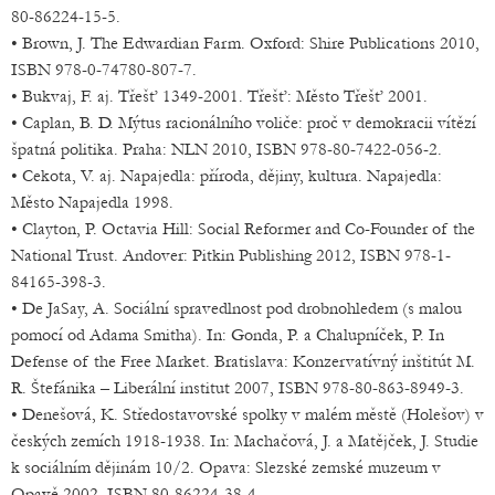
80-86224-15-5.
• Brown, J. The Edwardian Farm. Oxford: Shire Publications 2010,
ISBN 978-0-74780-807-7.
• Bukvaj, F. aj. Třešť 1349-2001. Třešť: Město Třešť 2001.
• Caplan, B. D. Mýtus racionálního voliče: proč v demokracii vítězí
špatná politika. Praha: NLN 2010, ISBN 978-80-7422-056-2.
• Cekota, V. aj. Napajedla: příroda, dějiny, kultura. Napajedla:
Město Napajedla 1998.
• Clayton, P. Octavia Hill: Social Reformer and Co-Founder of the
National Trust. Andover: Pitkin Publishing 2012, ISBN 978-1-
84165-398-3.
• De JaSay, A. Sociální spravedlnost pod drobnohledem (s malou
pomocí od Adama Smitha). In: Gonda, P. a Chalupníček, P. In
Defense of the Free Market. Bratislava: Konzervatívný inštitút M.
R. Štefánika – Liberální institut 2007, ISBN 978-80-863-8949-3.
• Denešová, K. Středostavovské spolky v malém městě (Holešov) v
českých zemích 1918-1938. In: Machačová, J. a Matějček, J. Studie
k sociálním dějinám 10/2. Opava: Slezské zemské muzeum v
Opavě 2002, ISBN 80-86224-38-4.