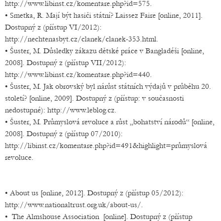
http://www.libinst.cz/komentare.php?id=575.
• Smetka, R. Mají být hasiči státní? Laissez Faire [online, 2011].
Dostupný z (přístup VI/2012):
http://nechtenasbyt.cz/clanek/clanek-353.html.
• Šuster, M. Důsledky zákazu dětské práce v Bangladéši [online,
2008]. Dostupný z (přístup VII/2012):
http://www.libinst.cz/komentare.php?id=440.
• Šuster, M. Jak obrovský byl nárůst státních výdajů v průběhu 20.
století? [online, 2009]. Dostupný z (přístup: v současnosti
nedostupné): http://www.leblog.cz.
• Šuster, M. Průmyslová revoluce a růst „bohatství národů“ [online,
2008]. Dostupný z (přístup 07/2010):
http://libinst.cz/komentare.php?id=491&highlight=průmyslová
revoluce.
• About us [online, 2012]. Dostupný z (přístup 05/2012):
http://www.nationaltrust.org.uk/about-us/.
• The Almshouse Association [online]. Dostupný z (přístup