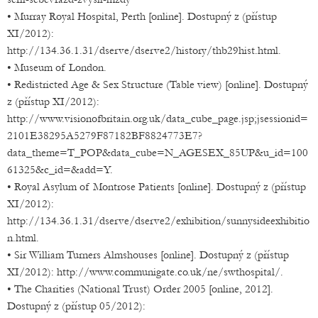
• Murray Royal Hospital, Perth [online]. Dostupný z (přístup
XI/2012):
http://134.36.1.31/dserve/dserve2/history/thb29hist.html.
• Museum of London.
• Redistricted Age & Sex Structure (Table view) [online]. Dostupný
z (přístup XI/2012):
http://www.visionofbritain.org.uk/data_cube_page.jsp;jsessionid=
2101E38295A5279F87182BF8824773E7?
data_theme=T_POP&data_cube=N_AGESEX_85UP&u_id=100
61325&c_id=&add=Y.
• Royal Asylum of Montrose Patients [online]. Dostupný z (přístup
XI/2012):
http://134.36.1.31/dserve/dserve2/exhibition/sunnysideexhibitio
n.html.
• Sir William Turners Almshouses [online]. Dostupný z (přístup
XI/2012): http://www.communigate.co.uk/ne/swthospital/.
• The Charities (National Trust) Order 2005 [online, 2012].
Dostupný z (přístup 05/2012):