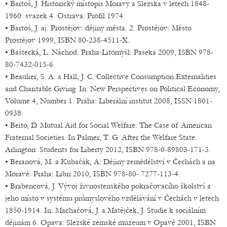
• Bartoš, J. Historický místopis Moravy a Slezska v letech 1848-
1960: svazek 4. Ostrava: Profil 1974.
• Bartoš, J. aj. Prostějov: dějiny města. 2. Prostějov: Město
Prostějov 1999, ISBN 80-238-4511-X.
• Baštecká, L. Náchod. Praha-Litomyšl: Paseka 2009, ISBN 978-
80-7432-015-6.
• Beaulier, S. A. a Hall, J. C. Collective Consumption Externalities
and Charitable Giving. In: New Perspectives on Political Economy,
Volume 4, Number 1. Praha: Liberální institut 2008, ISSN 1801-
0938.
• Beito, D. Mutual Aid for Social Welfare: The Case of American
Fraternal Societies. In Palmer, T. G. After the Welfare State.
Arlington: Students for Liberty 2012, ISBN 978-0-89803-171-3.
• Beranová, M. a Kubačák, A. Dějiny zemědělství v Čechách a na
Moravě. Praha: Libri 2010, ISBN 978-80- 7277-113-4.
• Brabencová, J. Vývoj živnostenského pokračovacího školství a
jeho místo v systému průmyslového vzdělávání v Čechách v letech
1850-1914. In: Machačová, J. a Matějček, J. Studie k sociálním
dějinám 6. Opava: Slezské zemské muzeum v Opavě 2001, ISBN