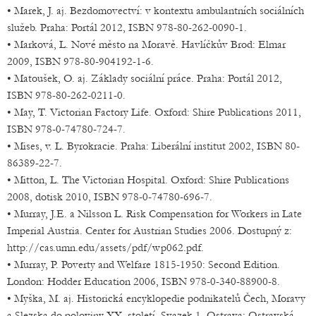
• Marek, J. aj. Bezdomovectví: v kontextu ambulantních sociálních
služeb. Praha: Portál 2012, ISBN 978-80-262-0090-1.
• Marková, L. Nové město na Moravě. Havlíčkův Brod: Elmar
2009, ISBN 978-80-904192-1-6.
• Matoušek, O. aj. Základy sociální práce. Praha: Portál 2012,
ISBN 978-80-262-0211-0.
• May, T. Victorian Factory Life. Oxford: Shire Publications 2011,
ISBN 978-0-74780-724-7.
• Mises, v. L. Byrokracie. Praha: Liberální institut 2002, ISBN 80-
86389-22-7.
• Mitton, L. The Victorian Hospital. Oxford: Shire Publications
2008, dotisk 2010, ISBN 978-0-74780-696-7.
• Murray, J.E. a Nilsson L. Risk Compensation for Workers in Late
Imperial Austria. Center for Austrian Studies 2006. Dostupný z:
http://cas.umn.edu/assets/pdf/wp062.pdf.
• Murray, P. Poverty and Welfare 1815-1950: Second Edition.
London: Hodder Education 2006, ISBN 978-0-340-88900-8.
• Myška, M. aj. Historická encyklopedie podnikatelů Čech, Moravy
a Slezska do poloviny XX. století. Svazek 1. Ostrava: Ostravská