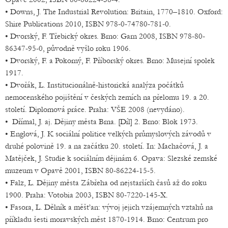
• Downs, J. The Industrial Revolution: Britain, 1770–1810. Oxford:
Shire Publications 2010, ISBN 978-0-74780-781-0.
• Dvorský, F. Třebický okres. Brno: Garn 2008, ISBN 978-80-
86347-95-0, původně vyšlo roku 1906.
• Dvorský, F. a Pokorný, F. Příborský okres. Brno: Musejní spolek
1917.
• Dvořák, L. Institucionálně-historická analýza počátků
nemocenského pojištění v českých zemích na přelomu 19. a 20.
století. Diplomová práce. Praha: VŠE 2008 (nevydáno).
• Dřímal, J. aj. Dějiny města Brna. [Díl] 2. Brno: Blok 1973.
• Englová, J. K sociální politice velkých průmyslových závodů v
druhé polovině 19. a na začátku 20. století. In: Machačová, J. a
Matějček, J. Studie k sociálním dějinám 6. Opava: Slezské zemské
muzeum v Opavě 2001, ISBN 80-86224-15-5.
• Falz, L. Dějiny města Zábřeha od nejstarších časů až do roku
1900. Praha: Votobia 2003, ISBN 80-7220-145-X.
• Fasora, L. Dělník a měšťan: vývoj jejich vzájemných vztahů na
příkladu šesti moravských měst 1870-1914. Brno: Centrum pro