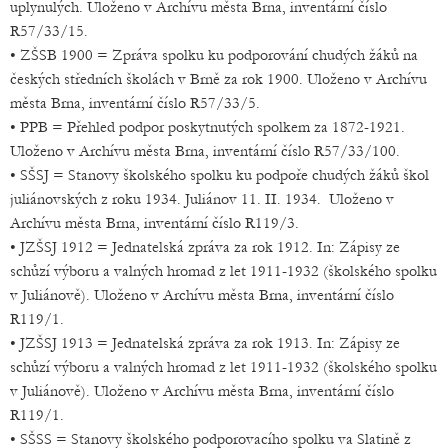
uplynulých. Uloženo v Archívu města Brna, inventární číslo
R57/33/15.
• ZŠSB 1900 = Zpráva spolku ku podporování chudých žáků na
českých středních školách v Brně za rok 1900. Uloženo v Archívu
města Brna, inventární číslo R57/33/5.
• PPB = Přehled podpor poskytnutých spolkem za 1872-1921.
Uloženo v Archívu města Brna, inventární číslo R57/33/100.
• SŠSJ = Stanovy školského spolku ku podpoře chudých žáků škol
juliánovských z roku 1934. Juliánov 11. II. 1934. Uloženo v
Archívu města Brna, inventární číslo R119/3.
• JZŠSJ 1912 = Jednatelská zpráva za rok 1912. In: Zápisy ze
schůzí výboru a valných hromad z let 1911-1932 (školského spolku
v Juliánově). Uloženo v Archívu města Brna, inventární číslo
R119/1.
• JZŠSJ 1913 = Jednatelská zpráva za rok 1913. In: Zápisy ze
schůzí výboru a valných hromad z let 1911-1932 (školského spolku
v Juliánově). Uloženo v Archívu města Brna, inventární číslo
R119/1.
• SŠSS = Stanovy školského podporovacího spolku va Slatině z