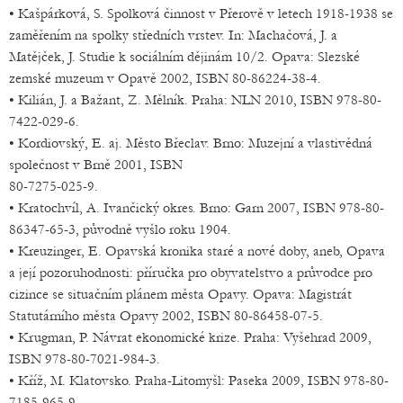
• Kašpárková, S. Spolková činnost v Přerově v letech 1918-1938 se
zaměřením na spolky středních vrstev. In: Machačová, J. a
Matějček, J. Studie k sociálním dějinám 10/2. Opava: Slezské
zemské muzeum v Opavě 2002, ISBN 80-86224-38-4.
• Kilián, J. a Bažant, Z. Mělník. Praha: NLN 2010, ISBN 978-80-
7422-029-6.
• Kordiovský, E. aj. Město Břeclav. Brno: Muzejní a vlastivědná
společnost v Brně 2001, ISBN
80-7275-025-9.
• Kratochvíl, A. Ivančický okres. Brno: Garn 2007, ISBN 978-80-
86347-65-3, původně vyšlo roku 1904.
• Kreuzinger, E. Opavská kronika staré a nové doby, aneb, Opava
a její pozoruhodnosti: příručka pro obyvatelstvo a průvodce pro
cizince se situačním plánem města Opavy. Opava: Magistrát
Statutárního města Opavy 2002, ISBN 80-86458-07-5.
• Krugman, P. Návrat ekonomické krize. Praha: Vyšehrad 2009,
ISBN 978-80-7021-984-3.
• Kříž, M. Klatovsko. Praha-Litomyšl: Paseka 2009, ISBN 978-80-
7185-965-9.