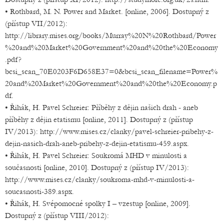
• Rothbard, M. N. Power and Market. [online, 2006]. Dostupný z
(přístup VII/2012):
http://library.mises.org/books/Murray%20N%20Rothbard/Power
%20and%20Market%20Government%20and%20the%20Economy
.pdf?
bcsi_scan_70E0203F6D658E37=0&bcsi_scan_filename=Power%
20and%20Market%20Government%20and%20the%20Economy.p
df.
• Řihák, H. Pavel Schreier: Příběhy z dějin našich drah - aneb
příběhy z dějin etatismu [online, 2011]. Dostupný z (přístup
IV/2013): http://www.mises.cz/clanky/pavel-schreier-pribehy-z-
dejin-nasich-drah-aneb-pribehy-z-dejin-etatismu-459.aspx.
• Řihák, H. Pavel Schreier: Soukromá MHD v minulosti a
současnosti [online, 2010]. Dostupný z (přístup IV/2013):
http://www.mises.cz/clanky/soukroma-mhd-v-minulosti-a-
soucasnosti-389.aspx.
• Řihák, H. Svépomocné spolky I – vzestup [online, 2009].
Dostupný z (přístup VIII/2012):