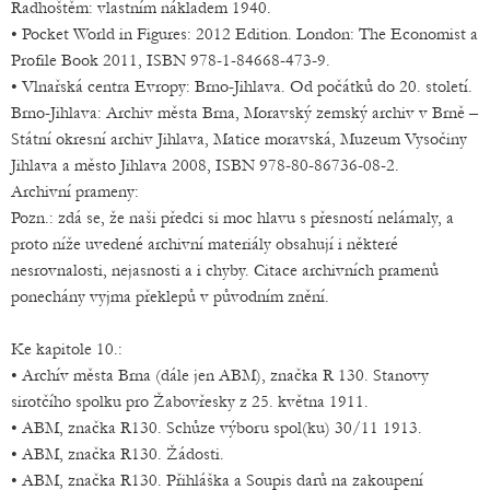
Radhoštěm: vlastním nákladem 1940.
• Pocket World in Figures: 2012 Edition. London: The Economist a
Profile Book 2011, ISBN 978-1-84668-473-9.
• Vlnařská centra Evropy: Brno-Jihlava. Od počátků do 20. století.
Brno-Jihlava: Archiv města Brna, Moravský zemský archiv v Brně –
Státní okresní archiv Jihlava, Matice moravská, Muzeum Vysočiny
Jihlava a město Jihlava 2008, ISBN 978-80-86736-08-2.
Archivní prameny:
Pozn.: zdá se, že naši předci si moc hlavu s přesností nelámaly, a
proto níže uvedené archivní materiály obsahují i některé
nesrovnalosti, nejasnosti a i chyby. Citace archivních pramenů
ponechány vyjma překlepů v původním znění.
Ke kapitole 10.:
• Archív města Brna (dále jen ABM), značka R 130. Stanovy
sirotčího spolku pro Žabovřesky z 25. května 1911.
• ABM, značka R130. Schůze výboru spol(ku) 30/11 1913.
• ABM, značka R130. Žádosti.
• ABM, značka R130. Přihláška a Soupis darů na zakoupení