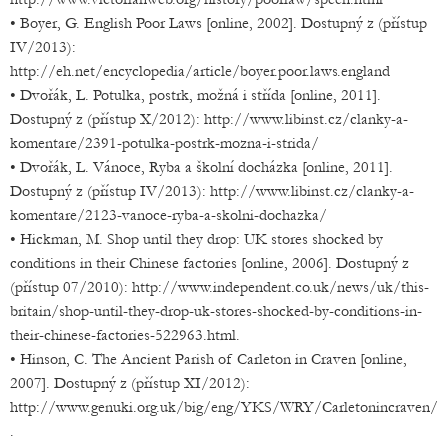
• Boyer, G. English Poor Laws [online, 2002]. Dostupný z (přístup
IV/2013):
http://eh.net/encyclopedia/article/boyer.poor.laws.england
• Dvořák, L. Potulka, postrk, možná i střída [online, 2011].
Dostupný z (přístup X/2012): http://www.libinst.cz/clanky-a-
komentare/2391-potulka-postrk-mozna-i-strida/
• Dvořák, L. Vánoce, Ryba a školní docházka [online, 2011].
Dostupný z (přístup IV/2013): http://www.libinst.cz/clanky-a-
komentare/2123-vanoce-ryba-a-skolni-dochazka/
• Hickman, M. Shop until they drop: UK stores shocked by
conditions in their Chinese factories [online, 2006]. Dostupný z
(přístup 07/2010): http://www.independent.co.uk/news/uk/this-
britain/shop-until-they-drop-uk-stores-shocked-by-conditions-in-
their-chinese-factories-522963.html.
• Hinson, C. The Ancient Parish of Carleton in Craven [online,
2007]. Dostupný z (přístup XI/2012):
http://www.genuki.org.uk/big/eng/YKS/WRY/Carletonincraven/
.