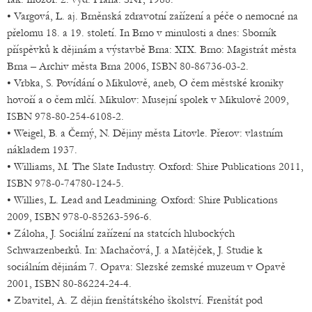
• Vargová, L. aj. Brněnská zdravotní zařízení a péče o nemocné na
přelomu 18. a 19. století. In Brno v minulosti a dnes: Sborník
příspěvků k dějinám a výstavbě Brna: XIX. Brno: Magistrát města
Brna – Archiv města Brna 2006, ISBN 80-86736-03-2.
• Vrbka, S. Povídání o Mikulově, aneb, O čem městské kroniky
hovoří a o čem mlčí. Mikulov: Musejní spolek v Mikulově 2009,
ISBN 978-80-254-6108-2.
• Weigel, B. a Černý, N. Dějiny města Litovle. Přerov: vlastním
nákladem 1937.
• Williams, M. The Slate Industry. Oxford: Shire Publications 2011,
ISBN 978-0-74780-124-5.
• Willies, L. Lead and Leadmining. Oxford: Shire Publications
2009, ISBN 978-0-85263-596-6.
• Záloha, J. Sociální zařízení na statcích hlubockých
Schwarzenberků. In: Machačová, J. a Matějček, J. Studie k
sociálním dějinám 7. Opava: Slezské zemské muzeum v Opavě
2001, ISBN 80-86224-24-4.
• Zbavitel, A. Z dějin frenštátského školství. Frenštát pod