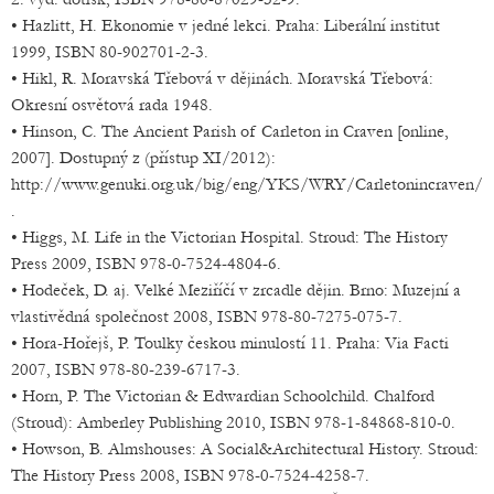
• Hazlitt, H. Ekonomie v jedné lekci. Praha: Liberální institut
1999, ISBN 80-902701-2-3.
• Hikl, R. Moravská Třebová v dějinách. Moravská Třebová:
Okresní osvětová rada 1948.
• Hinson, C. The Ancient Parish of Carleton in Craven [online,
2007]. Dostupný z (přístup XI/2012):
http://www.genuki.org.uk/big/eng/YKS/WRY/Carletonincraven/
.
• Higgs, M. Life in the Victorian Hospital. Stroud: The History
Press 2009, ISBN 978-0-7524-4804-6.
• Hodeček, D. aj. Velké Meziříčí v zrcadle dějin. Brno: Muzejní a
vlastivědná společnost 2008, ISBN 978-80-7275-075-7.
• Hora-Hořejš, P. Toulky českou minulostí 11. Praha: Via Facti
2007, ISBN 978-80-239-6717-3.
• Horn, P. The Victorian & Edwardian Schoolchild. Chalford
(Stroud): Amberley Publishing 2010, ISBN 978-1-84868-810-0.
• Howson, B. Almshouses: A Social&Architectural History. Stroud:
The History Press 2008, ISBN 978-0-7524-4258-7.