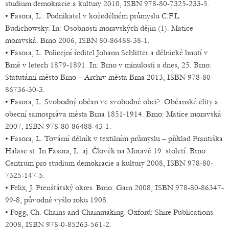
studium demokracie a kultury 2010, ISBN 978-80-7325-233-5.
• Fasora, L.: Podnikatel v kožedělném průmyslu C.F.L.
Budichowsky. In: Osobnosti moravských dějin (1). Matice
moravská. Brno 2006, ISBN 80-86488-38-1.
• Fasora, L. Policejní ředitel Johann Schlitter a dělnické hnutí v
Brně v letech 1879-1891. In: Brno v minulosti a dnes, 25. Brno:
Statutární město Brno – Archiv města Brna 2013, ISBN 978-80-
86736-30-3.
• Fasora, L. Svobodný občan ve svobodné obci?: Občanské elity a
obecní samospráva města Brna 1851-1914. Brno: Matice moravská
2007, ISBN 978-80-86488-43-1.
• Fasora, L. Tovární dělník v textilním průmyslu – příklad Františka
Halase st. In Fasora, L. aj. Člověk na Moravě 19. století. Brno:
Centrum pro studium demokracie a kultury 2008, ISBN 978-80-
7325-147-5.
• Felix, J. Frenštátský okres. Brno: Garn 2008, ISBN 978-80-86347-
99-8, původně vyšlo roku 1908.
• Fogg, Ch. Chains and Chainmaking. Oxford: Shire Publications
2008, ISBN 978-0-85263-561-2.