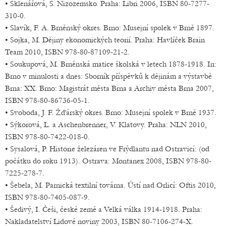
• Sklenářová, S. Nizozemsko. Praha: Libri 2006, ISBN 80-7277-
310-0.
• Slavík, F. A. Brněnský okres. Brno: Musejní spolek v Brně 1897.
• Sojka, M. Dějiny ekonomických teorií. Praha: Havlíček Brain
Team 2010, ISBN 978-80-87109-21-2.
• Soukupová, M. Brněnská matice školská v letech 1878-1918. In:
Brno v minulosti a dnes: Sborník příspěvků k dějinám a výstavbě
Brna: XX. Brno: Magistrát města Brna a Archiv města Brna 2007,
ISBN 978-80-86736-05-1.
• Svoboda, J. F. Žďárský okres. Brno: Musejní spolek v Brně 1937.
• Sýkorová, L. a Aschenbrenner, V. Klatovy. Praha: NLN 2010,
ISBN 978-80-7422-018-0.
• Sysalová, P. Historie železáren ve Frýdlantu nad Ostravicí: (od
počátku do roku 1913). Ostrava: Montanex 2008, ISBN 978-80-
7225-278-7.
• Šebela, M. Parnická textilní továrna. Ústí nad Orlicí: Oftis 2010,
ISBN 978-80-7405-087-9.
• Šedivý, I. Češi, české země a Velká válka 1914-1918. Praha:
Nakladatelství Lidové noviny 2003, ISBN 80-7106-274-X.