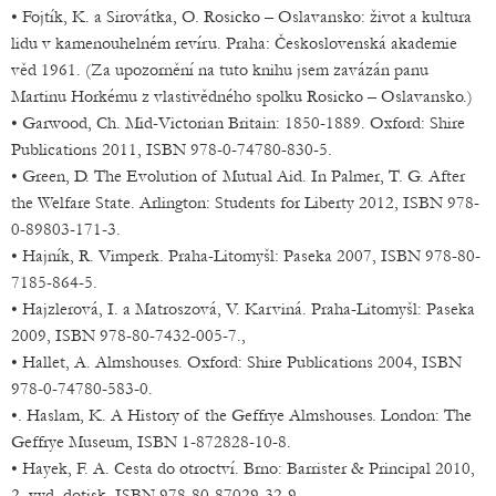
• Fojtík, K. a Sirovátka, O. Rosicko – Oslavansko: život a kultura
lidu v kamenouhelném revíru. Praha: Československá akademie
věd 1961. (Za upozornění na tuto knihu jsem zavázán panu
Martinu Horkému z vlastivědného spolku Rosicko – Oslavansko.)
• Garwood, Ch. Mid-Victorian Britain: 1850-1889. Oxford: Shire
Publications 2011, ISBN 978-0-74780-830-5.
• Green, D. The Evolution of Mutual Aid. In Palmer, T. G. After
the Welfare State. Arlington: Students for Liberty 2012, ISBN 978-
0-89803-171-3.
• Hajník, R. Vimperk. Praha-Litomyšl: Paseka 2007, ISBN 978-80-
7185-864-5.
• Hajzlerová, I. a Matroszová, V. Karviná. Praha-Litomyšl: Paseka
2009, ISBN 978-80-7432-005-7.,
• Hallet, A. Almshouses. Oxford: Shire Publications 2004, ISBN
978-0-74780-583-0.
•. Haslam, K. A History of the Geffrye Almshouses. London: The
Geffrye Museum, ISBN 1-872828-10-8.
• Hayek, F. A. Cesta do otroctví. Brno: Barrister & Principal 2010,
2. vyd. dotisk, ISBN 978-80-87029-32-9.