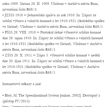
roku 1909. Slatina 28. II. 1909. Uloženo v Archívu města Brna,
inventární číslo R68/3.
• JZŠSS 1910 = Jednatelská zpráva za rok 1910. In: Zápisy ze
schůzí výboru a valných hromad z let 1910-1921 (školského spolku
ve Slatině). Uloženo v Archívu města Brna, inventární číslo R68/1.
• PŠSS 28. VIII. 1910 = Protokol řádné výborové schůze konané
dne 28. srpna 1910. In: Zápisy ze schůzí výboru a valných hromad
z let 1910-1921 (školského spolku ve Slatině). Uloženo v Archívu
města Brna, inventární číslo R68/1.
• ZŠSS 20. X. 1911 = Zápis 5. výborové schůze konané v neděli
dne 20. října 1911. In: Zápisy ze schůzí výboru a valných hromad z
let 1910-1921 (školského spolku ve Slatině). Uloženo v Archívu
města Brna, inventární číslo R68/1.
Internetové odkazy a jiné:
• Bloy, M. The Speenhamland System [online, 2002]. Dostupný z
(přístup IV/2013):
http://www.victorianweb.org/history/poorlaw/speen.html