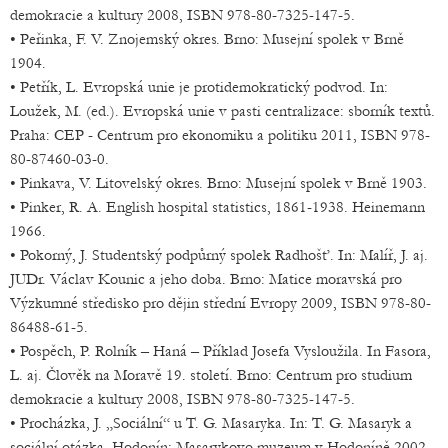
demokracie a kultury 2008, ISBN 978-80-7325-147-5.
• Peřinka, F. V. Znojemský okres. Brno: Musejní spolek v Brně
1904.
• Petřík, L. Evropská unie je protidemokratický podvod. In:
Loužek, M. (ed.). Evropská unie v pasti centralizace: sborník textů.
Praha: CEP - Centrum pro ekonomiku a politiku 2011, ISBN 978-
80-87460-03-0.
• Pinkava, V. Litovelský okres. Brno: Musejní spolek v Brně 1903.
• Pinker, R. A. English hospital statistics, 1861-1938. Heinemann
1966.
• Pokorný, J. Studentský podpůrný spolek Radhošť. In: Malíř, J. aj.
JUDr. Václav Kounic a jeho doba. Brno: Matice moravská pro
Výzkumné středisko pro dějin střední Evropy 2009, ISBN 978-80-
86488-61-5.
• Pospěch, P. Rolník – Haná – Příklad Josefa Vysloužila. In Fasora,
L. aj. Člověk na Moravě 19. století. Brno: Centrum pro studium
demokracie a kultury 2008, ISBN 978-80-7325-147-5.
• Procházka, J. „Sociální“ u T. G. Masaryka. In: T. G. Masaryk a
sociální otázka. Hodonín: Masarykovo muzeum v Hodoníně 2002.