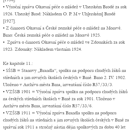
• Výroční zpráva Okresní péče o mládež v Uherském Brodě za rok
1926. Uherský Brod: Nákladem O. P. M v Uh[erském] Brodě
[1927].
• Z činnosti Okresní a České zemské péče o mládež na Moravě.
Brno: Česká zemská péče o mládež na Moravě 1925.
• Zpráva o činnosti Okresní péče o mládež ve Zdounkách za rok
1923. Zdounky: Nákladem vlastním 1924.
Ke kapitole 11.:
• SŠSB = Stanovy „Brandla“, spolku na podporu chudých žáků na
středních a jim rovných školách českých v Brně. Brno 2. IV. 1902.
Uloženo v Archívu města Brna, inventární číslo R57/33/3.
• VZŠSB 1901 = Výroční zpráva spolku na podporu chudých žáků
na českých středních školách v Brně za rok 1901. Uloženo v
Archívu města Brna, inventární číslo R57/33/6.
• VZŠSB 1911 = Výroční zpráva Brandla spolku na podporu
chudých žáků na středních a jim rovných školách českých v Brně za
správní rok 1911 a stručný nástin dějin spolkových za dobu 40 let