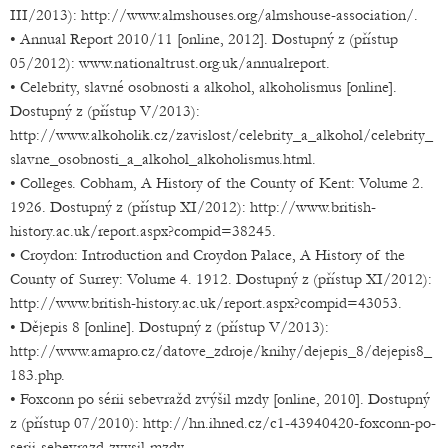
III/2013): http://www.almshouses.org/almshouse-association/.
• Annual Report 2010/11 [online, 2012]. Dostupný z (přístup
05/2012): www.nationaltrust.org.uk/annualreport.
• Celebrity, slavné osobnosti a alkohol, alkoholismus [online].
Dostupný z (přístup V/2013):
http://www.alkoholik.cz/zavislost/celebrity_a_alkohol/celebrity_
slavne_osobnosti_a_alkohol_alkoholismus.html.
• Colleges. Cobham, A History of the County of Kent: Volume 2.
1926. Dostupný z (přístup XI/2012): http://www.british-
history.ac.uk/report.aspx?compid=38245.
• Croydon: Introduction and Croydon Palace, A History of the
County of Surrey: Volume 4. 1912. Dostupný z (přístup XI/2012):
http://www.british-history.ac.uk/report.aspx?compid=43053.
• Dějepis 8 [online]. Dostupný z (přístup V/2013):
http://www.amapro.cz/datove_zdroje/knihy/dejepis_8/dejepis8_
183.php.
• Foxconn po sérii sebevražd zvýšil mzdy [online, 2010]. Dostupný
z (přístup 07/2010): http://hn.ihned.cz/c1-43940420-foxconn-po-
serii-sebevrazd-zvysil-mzdy