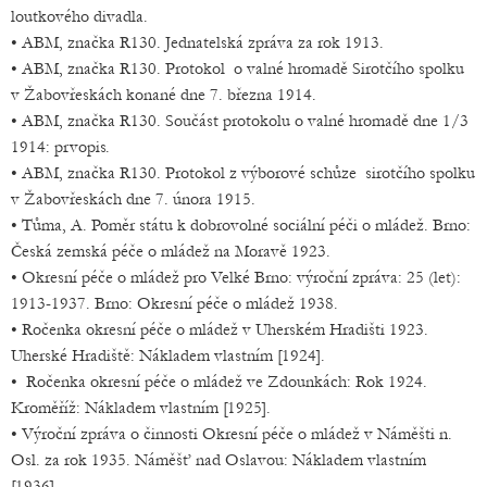
loutkového divadla.
• ABM, značka R130. Jednatelská zpráva za rok 1913.
• ABM, značka R130. Protokol o valné hromadě Sirotčího spolku
v Žabovřeskách konané dne 7. března 1914.
• ABM, značka R130. Součást protokolu o valné hromadě dne 1/3
1914: prvopis.
• ABM, značka R130. Protokol z výborové schůze sirotčího spolku
v Žabovřeskách dne 7. února 1915.
• Tůma, A. Poměr státu k dobrovolné sociální péči o mládež. Brno:
Česká zemská péče o mládež na Moravě 1923.
• Okresní péče o mládež pro Velké Brno: výroční zpráva: 25 (let):
1913-1937. Brno: Okresní péče o mládež 1938.
• Ročenka okresní péče o mládež v Uherském Hradišti 1923.
Uherské Hradiště: Nákladem vlastním [1924].
• Ročenka okresní péče o mládež ve Zdounkách: Rok 1924.
Kroměříž: Nákladem vlastním [1925].
• Výroční zpráva o činnosti Okresní péče o mládež v Náměšti n.
Osl. za rok 1935. Náměšť nad Oslavou: Nákladem vlastním
[1936].