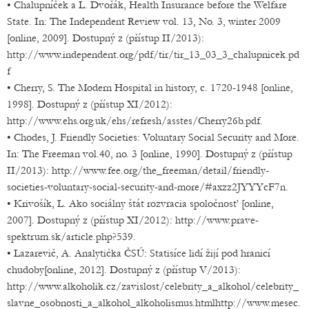
• Chalupníček a L. Dvořák, Health Insurance before the Welfare
State. In: The Independent Review vol. 13, No. 3, winter 2009
[online, 2009]. Dostupný z (přístup II/2013):
http://www.independent.org/pdf/tir/tir_13_03_3_chalupnicek.pd
f
• Cherry, S. The Modern Hospital in history, c. 1720-1948 [online,
1998]. Dostupný z (přístup XI/2012):
http://www.ehs.org.uk/ehs/refresh/asstes/Cherry26b.pdf.
• Chodes, J. Friendly Societies: Voluntary Social Security and More.
In: The Freeman vol.40, no. 3 [online, 1990]. Dostupný z (přístup
II/2013): http://www.fee.org/the_freeman/detail/friendly-
societies-voluntary-social-security-and-more/#axzz2JYYYcF7n.
• Krivošík, L. Ako sociálny štát rozvracia spoločnosť [online,
2007]. Dostupný z (přístup XI/2012): http://www.prave-
spektrum.sk/article.php?539.
• Lazarevič, A. Analytička ČSÚ: Statisíce lidí žijí pod hranicí
chudoby[online, 2012]. Dostupný z (přístup V/2013):
http://www.alkoholik.cz/zavislost/celebrity_a_alkohol/celebrity_
slavne_osobnosti_a_alkohol_alkoholismus.htmlhttp://www.mesec.