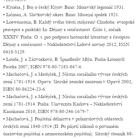
• Kyněra, J. Boj o český Kyjov. Brno: Moravský legionář 1931.
• Ličman, A. Slavkovský okres. Brno: Musejní spolek 1921.
• Loewenstein, B. Každý svého štěstí strůjcem? Chudoba: evropské
percepce a praktiky In: Dějiny a součastnost. Číslo 1, ročník
XXXIV. Praha: O. s. pro podporu historické literatury a časopisu
Dějiny a současnost – Nakladatelství Lidové noviny 2012, ISSN
0418-5129.
• Louda, J. a Zázvorková, B. Špindlerův Mlýn. Praha-Litomyšl:
Paseka 2007, ISBN 978-80-7185-867-6.
• Machačová, J. a Matějček, J. Nástin sociálního vývoje českých
zemí 1781-1914. Opava: Slezské zemské muzeum v Opavě 2002,
ISBN 80-86224-23-6.
• Machačová, J. a Matějček, J. Nástin sociálního vývoje českých
zemí 1781-1914. Praha: Univerzita Karlova – Nakladatelství
Karolinum 2010, ISBN 978-80-246-1679-7.
• Machačová, J. Pojištění dělnictva v průmyslových oblastech
českých zemí 1848-1914 (II. Po přijetí zákonů o povinném
úrazovém pojištění a nemocenském pojištění). Slezský sborník 88-