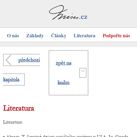
O nás
Základy
Články
Literatura
Podpořte nás
předchozí
zpět na
kapitola
knihu
Literatura
Literatura:
• Abram, T. Smutné dejiny sociálního systému v USA. In: Gonda,