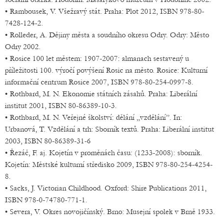
• Rambousek, V. Všežravý stát. Praha: Plot 2012, ISBN 978-80-
7428-124-2.
• Rolleder, A. Dějiny města a soudního okresu Odry. Odry: Město
Odry 2002.
• Rosice 100 let městem: 1907-2007: almanach sestavený u
příležitosti 100. výročí povýšení Rosic na město. Rosice: Kulturní
informační centrum Rosice 2007, ISBN 978-80-254-0997-8.
• Rothbard, M. N. Ekonomie státních zásahů. Praha: Liberální
institut 2001, ISBN 80-86389-10-3.
• Rothbard, M. N. Veřejné školství: dělání „vzdělání”. In:
Urbanová, T. Vzdělání a trh: Sborník textů. Praha: Liberální institut
2003, ISBN 80-86389-31-6
• Řezáč, F. aj. Kojetín v proměnách času: (1233-2008): sborník.
Kojetín: Městské kulturní středisko 2009, ISBN 978-80-254-4254-
8.
• Sacks, J. Victorian Childhood. Oxford: Shire Publications 2011,
ISBN 978-0-74780-771-1.
• Severa, V. Okres novojičínský. Brno: Musejní spolek v Brně 1933.