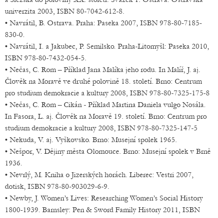
univerzita 2003, ISBN 80-7042-612-8.
• Navrátil, B. Ostrava. Praha: Paseka 2007, ISBN 978-80-7185-
830-0.
• Navrátil, I. a Jakubec, P. Semilsko. Praha-Litomyšl: Paseka 2010,
ISBN 978-80-7432-054-5.
• Nečas, C. Rom – Příklad Jana Malíka jeho rodu. In Malíř, J. aj.
Člověk na Moravě ve druhé polovině 18. století. Brno: Centrum
pro studium demokracie a kultury 2008, ISBN 978-80-7325-175-8
• Nečas, C. Rom – Cikán - Příklad Martina Daniela vulgo Nosála.
In Fasora, L. aj. Člověk na Moravě 19. století. Brno: Centrum pro
studium demokracie a kultury 2008, ISBN 978-80-7325-147-5
• Nekuda, V. aj. Vyškovsko. Brno: Musejní spolek 1965.
• Nešpor, V. Dějiny města Olomouce. Brno: Musejní spolek v Brně
1936.
• Nevrlý, M. Kniha o Jizerských horách. Liberec: Vestri 2007,
dotisk, ISBN 978-80-903029-6-9.
• Newby, J. Women’s Lives: Researching Women’s Social History
1800-1939. Barnsley: Pen & Sword Family History 2011, ISBN