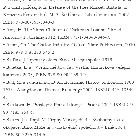
P. a Chalupníček, P. In Defense of the Free Market. Bratislava:
Konzervatívný inštitút M. R. Štefánika – Liberální institut 2007,
ISBN 978-80-863-8949-3.
• Amy, H. The Street Children of Dickens’s London. Stroud:
Amberley Publishing 2012, ISBN 978-1-84868-846-9.
• Aspin, Ch. The Cotton Industry. Oxford: Shire Publications 2010,
ISBN 978-0-85263-545-2.
• Baďura, J. Lipenský okres. Brno: Musejní spolek 1919.
• Baletka, L. aj. Vsetín: město a čas. Vsetín: Masarykova veřejná
knihovna 2008, ISBN 978-80-904139-1-7.
• Ball, M. a Sunderland, D. An Economic History of London 1800-
1914. Abingdon on Thames: Routledge 2001, ISBN 0-415-40640-
4.
• Bartková, H. Prostějov. Praha-Litomyšl: Paseka 2007, ISBN 978-
80-7185-854-6.
• Bartoš, J. a Trapl, M. Dějiny Moravy díl 4 – Svobodný stát a
okupace. Brno: Muzejní a vlastivědná společnost v Brně 2004,
ISBN 80-7275-044-5.