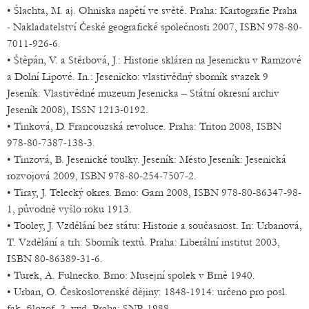
• Šlachta, M. aj. Ohniska napětí ve světě. Praha: Kartografie Praha
- Nakladatelství České geografické společnosti 2007, ISBN 978-80-
7011-926-6.
• Štěpán, V. a Stěrbová, J.: Historie skláren na Jesenicku v Ramzové
a Dolní Lipové. In.: Jesenicko: vlastivědný sborník svazek 9
Jeseník: Vlastivědné muzeum Jesenicka – Státní okresní archiv
Jeseník 2008), ISSN 1213-0192.
• Tinková, D. Francouzská revoluce. Praha: Triton 2008, ISBN
978-80-7387-138-3.
• Tinzová, B. Jesenické toulky. Jeseník: Město Jeseník: Jesenická
rozvojová 2009, ISBN 978-80-254-7507-2.
• Tiray, J. Telecký okres. Brno: Garn 2008, ISBN 978-80-86347-98-
1, původně vyšlo roku 1913.
• Tooley, J. Vzdělání bez státu: Historie a současnost. In: Urbanová,
T. Vzdělání a trh: Sborník textů. Praha: Liberální institut 2003,
ISBN 80-86389-31-6.
• Turek, A. Fulnecko. Brno: Musejní spolek v Brně 1940.
• Urban, O. Československé dějiny: 1848-1914: určeno pro posl.
fak. filozof. 2. vyd. Praha: SNP, 1988.