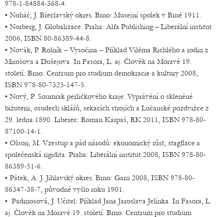
978-1-84884-368-4.
• Noháč, J. Břeclavský okres. Brno: Musejní spolek v Brně 1911.
• Norberg, J. Globalizace. Praha: Alfa Publishing – Liberální institut
2006, ISBN 80-86389-44-8.
• Novák, P. Rolník – Vysočina – Příklad Viléma Richlého a rodin z
Mirošova a Dušejova. In Fasora, L. aj. Člověk na Moravě 19.
století. Brno: Centrum pro studium demokracie a kultury 2008,
ISBN 978-80-7325-147-5.
• Nový, P. Soumrak perličkového kraje: Vyprávění o skleněné
bižuterii, osudech sklářů, sekacích strojích a Lučanské pozdvižce z
29. ledna 1890. Liberec: Roman Karpaš, RK 2011, ISBN 978-80-
87100-14-1.
• Olson, M. Vzestup a pád národů: ekonomický růst, stagflace a
společenská rigidita. Praha: Liberální institut 2008, ISBN 978-80-
86389-51-6.
• Pátek, A. J. Jihlavský okres. Brno: Garn 2008, ISBN 978-80-
86347-38-7, původně vyšlo roku 1901.
• Padrnosová, J. Učitel: Příklad Jana Jaroslava Jelínka. In Fasora, L.
aj. Člověk na Moravě 19. století. Brno: Centrum pro studium