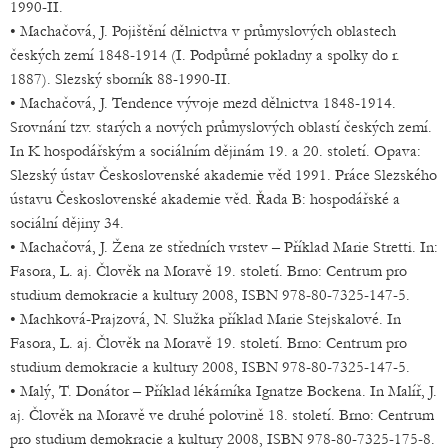
1990-II.
• Machačová, J. Pojištění dělnictva v průmyslových oblastech
českých zemí 1848-1914 (I. Podpůrné pokladny a spolky do r.
1887). Slezský sborník 88-1990-II.
• Machačová, J. Tendence vývoje mezd dělnictva 1848-1914.
Srovnání tzv. starých a nových průmyslových oblastí českých zemí.
In K hospodářským a sociálním dějinám 19. a 20. století. Opava:
Slezský ústav Československé akademie věd 1991. Práce Slezského
ústavu Československé akademie věd. Řada B: hospodářské a
sociální dějiny 34.
• Machačová, J. Žena ze středních vrstev – Příklad Marie Stretti. In:
Fasora, L. aj. Člověk na Moravě 19. století. Brno: Centrum pro
studium demokracie a kultury 2008, ISBN 978-80-7325-147-5.
• Machková-Prajzová, N. Služka příklad Marie Stejskalové. In
Fasora, L. aj. Člověk na Moravě 19. století. Brno: Centrum pro
studium demokracie a kultury 2008, ISBN 978-80-7325-147-5.
• Malý, T. Donátor – Příklad lékárníka Ignatze Bockena. In Malíř, J.
aj. Člověk na Moravě ve druhé polovině 18. století. Brno: Centrum
pro studium demokracie a kultury 2008, ISBN 978-80-7325-175-8.