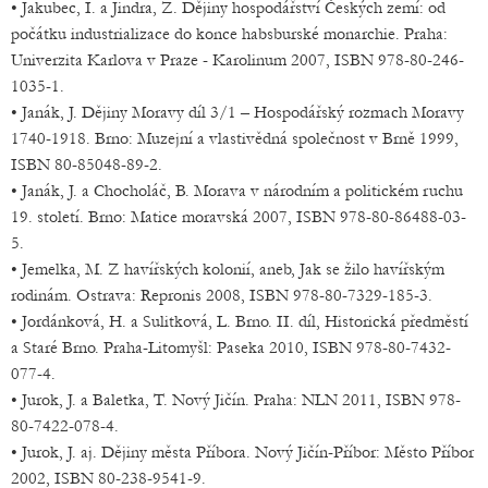
• Jakubec, I. a Jindra, Z. Dějiny hospodářství Českých zemí: od
počátku industrializace do konce habsburské monarchie. Praha:
Univerzita Karlova v Praze - Karolinum 2007, ISBN 978-80-246-
1035-1.
• Janák, J. Dějiny Moravy díl 3/1 – Hospodářský rozmach Moravy
1740-1918. Brno: Muzejní a vlastivědná společnost v Brně 1999,
ISBN 80-85048-89-2.
• Janák, J. a Chocholáč, B. Morava v národním a politickém ruchu
19. století. Brno: Matice moravská 2007, ISBN 978-80-86488-03-
5.
• Jemelka, M. Z havířských kolonií, aneb, Jak se žilo havířským
rodinám. Ostrava: Repronis 2008, ISBN 978-80-7329-185-3.
• Jordánková, H. a Sulitková, L. Brno. II. díl, Historická předměstí
a Staré Brno. Praha-Litomyšl: Paseka 2010, ISBN 978-80-7432-
077-4.
• Jurok, J. a Baletka, T. Nový Jičín. Praha: NLN 2011, ISBN 978-
80-7422-078-4.
• Jurok, J. aj. Dějiny města Příbora. Nový Jičín-Příbor: Město Příbor
2002, ISBN 80-238-9541-9.