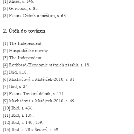
[1] Mises, s. 146.
[2] Garwood, s. 85.
[3] Fasora-Dělník a měšťan, s. 68.
2. Útěk do továren
[1] The Independent.
[2] Hospodářské noviny.
[3] The Independent.
[4] Rothbard-Ekonomie státních zásahů, s. 18.
[5] Ibid, s.18.
[6] Machačová a Matějček-2010, s. 81.
[7] Ibid, s. 34.
[8] Fasora-Tovární dělník, s. 171.
[9] Machačová a Matějček-2010, s. 69.
[10] Ibid, s. 436.
[11] Ibid, s. 139.
[12] Ibid, s. 140, 139.
[13] Ibid, s. 78 a Šedivý, s. 39.