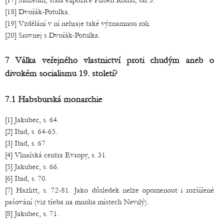
[17] Muzeum, stálá expozice Příběh Romů, sál 3.
[18] Dvořák-Potulka.
[19] Vzdělání v ní nehraje také významnou roli.
[20] Srovnej s Dvořák-Potulka.
7 Válka veřejného vlastnictví proti chudým aneb o
divokém socialismu 19. století?
7.1 Habsburská monarchie
[1] Jakubec, s. 64.
[2] Ibid, s. 64-65.
[3] Ibid, s. 67.
[4] Vlnařská centra Evropy, s. 31.
[5] Jakubec, s. 66.
[6] Ibid, s. 70.
[7] Hazlitt, s. 72-81. Jako důsledek nelze opomenout i rozšířené
pašování (viz třeba na mnoha místech Nevrlý).
[8] Jakubec, s. 71.