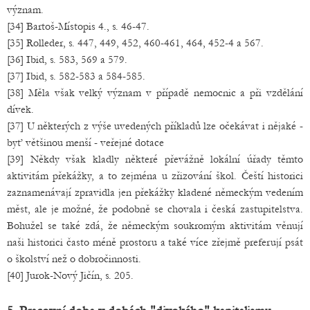
význam.
[34] Bartoš-Místopis 4., s. 46-47.
[35] Rolleder, s. 447, 449, 452, 460-461, 464, 452-4 a 567.
[36] Ibid, s. 583, 569 a 579.
[37] Ibid, s. 582-583 a 584-585.
[38] Měla však velký význam v případě nemocnic a při vzdělání
dívek.
[37] U některých z výše uvedených příkladů lze očekávat i nějaké -
byť většinou menší - veřejné dotace
[39] Někdy však kladly některé převážně lokální úřady těmto
aktivitám překážky, a to zejména u zřizování škol. Čeští historici
zaznamenávají zpravidla jen překážky kladené německým vedením
měst, ale je možné, že podobně se chovala i česká zastupitelstva.
Bohužel se také zdá, že německým soukromým aktivitám věnují
naši historici často méně prostoru a také více zřejmě preferují psát
o školství než o dobročinnosti.
[40] Jurok-Nový Jičín, s. 205.