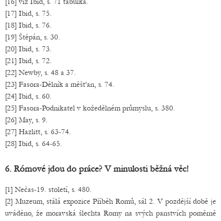
[16] viz Ibid, s. 71 tabulka.
[17] Ibid, s. 75.
[18] Ibid, s. 76.
[19] Štěpán, s. 30.
[20] Ibid, s. 73.
[21] Ibid, s. 72.
[22] Newby, s. 48 a 37.
[23] Fasora-Dělník a měšťan, s. 74.
[24] Ibid, s. 60.
[25] Fasora-Podnikatel v kožedělném průmyslu, s. 380.
[26] May, s. 9.
[27] Hazlitt, s. 63-74.
[28] Ibid, s. 64-65.
6. Rómové jdou do práce? V minulosti běžná věc!
[1] Nečas-19. století, s. 480.
[2] Muzeum, stálá expozice Příběh Romů, sál 2. V pozdější době je
uváděno, že moravská šlechta Romy na svých panstvích poměrně