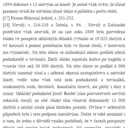
1894 dokonce s 13 mrtvými na kontě. Je nutné však uvést, že různé
prameny uvádí ke stávkám různé údaje o průběhu i počtu obětí.
[17] Fasora-Policejní ředitel, s. 251-252.
[18] Nevrlý, s. 216-218 a Šebela, s. 94. . Nevrlý o Lučanské
pozdvižce však neuvádí, že na jaře roku 1889 byla provedena
sbírka ve prospěch sklářských dělníků (vybralo se 19 023 zlatých a
43 krejcarů a pomoc potřebným byla ve formě zboží, v hotovosti
jen výjimečně). Na této sbírce se rozhodující měrou podíleli zdejší
podnikatelé a továrníci. Další sbírka započala krátce po tragédii a
vynesla více než 50 000 zlatých. Na této sbírce se podílel 6 000
zlatých samotný císař a i některá okresní zastupitelstva a městské
úřady, vedle toho však celá řada podnikatelů a továrníků,
soukromých osob, šlechticů, finančních ústavů, ale přišly i dary z
ciziny. Sklářský podnikatel Josef Riedel (sám provozovatel nových
sekacích strojů) na obě sbírky sám věnoval dohromady 13 000
zlatých a nechal císaře pána hluboko pozadu. Ovšem v některých
případech byla i tato podpora zneužívána. Nelze se také nezmínit i
o tom, že jeden z důvodů vzniku problémů, že v časech prosperity
dělníci své peníze hojně rozhazovali, žili rozmařile, zpanštěli a