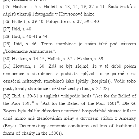
[25] Haslam, s. 5 a Hallett, s. 18, 14, 19, 37 a 11. Řadů znaků a
nápisů ukazují i fotografie v Howsonově knize.
[26] Hallett, s. 39-40. Fotografie na s. 37, 39 a 40.
[27] Ibid, s. 40.
[28] Ibid, s. 40-41 a 44.
[29] Ibid, s. 46. Tento starobinec je znám také pod názvem
„Tollemache Almshouses“.
[30] Haslam, s. 14-15, Hallett, s. 37 a Haslam, s. 39.
[31] Howson, s. 30. Zdá se být zřejmé, že v té době pojem
nemocnice a starobinec v podstatě splýval, to je patrné i na
označení některých starobinců jako špitály (hospitals). Vedle toho
poskytovaly starobince i některé cechy (Ibid, s. 27-28).
[32] Ibid, s. 30-31 a anglická wikipedie hesla "Act for the Relief of
the Poor 1597" a "Act for the Relief of the Poor 1601". Dle G.
Boyera byla dalším důvodem neutěšené hospodářské situace inflace
daná mimo jiné zlehčováním měny a dovozem stříbra z Ameriky
(Boyer, Deteriorating economic conditions and loss of traditional
forms of charity in the 1500s).