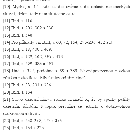
[10] Myška, s. 47. Zde se dostáváme i do oblasti nesobeckých
aktivit, dělení tedy není skutečně ostré.
[11] Ibid, s. 110.
[12] Ibid, s. 203, 302 a 338.
[13] Ibid, s. 348.
[14] Pro příklady viz Ibid, s. 60, 72, 154, 295-296, 432 atd.
[15] Ibid, s. 18, 400 a 409.
[16] Ibid, s. 129, 162, 295 a 418.
[17] Ibid, s. 299, 383 a 491.
[18] Ibid, s. 327, podobně s. 89 a 389. Nezodpovězenou otázkou
zůstává nakolik se lišily útulny od sirotčinců.
[19] Ibid, s. 28, 291 a 336.
[20] Ibid, s. 184.
[21] Slovo okresní názvu spolku neznačí to, že by spolky patřily
okresním úřadům. Naopak převážně se jednalo o dobrovolnou
soukromou aktivitu.
[22] Ibid, s. 258-259, 277 a 355.
[23] Ibid, s. 134 a 225.