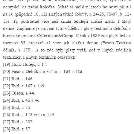
nemysleli na zadní kolečka. Sekáč si mohl v letech hojnosti přijít i
na 16 (případně 10, 12) zlatých týdně (Nový, s. 24-25, 75-87, 9, 12-
13). Tj. podstatně více než činila tehdejší slušná mzda 1 zlatý
denně. Zajímavé je srovnat tyto výdělky s platy textilních dělníků v
brněnské továrně Offermann&Comp. K roku 1889 zde platy byly v
rozmezí 55 krejcarů až více jak zlatku denně (Fasora-Tovární
dělník, s. 175). A to zde byly platy vyšší než v jiných zdejších
textilkách a jiných textilních oblastech.
[19] Hora-Hořejš, s. 17.
[20] Fasora-Dělník a měšťan, s. 164 a 166.
[21] Ibid, s. 166.
[22] Ibid, s. 167 a 169.
[23] Olson, s. 44.
[24] Ibid, s. 45 a 46.
[25] Ibid, s. 75.
[26] Ibid, s. 173 viz i s. 174.
[27] Ibid, s. 207.
[28] Ibid, s. 57.