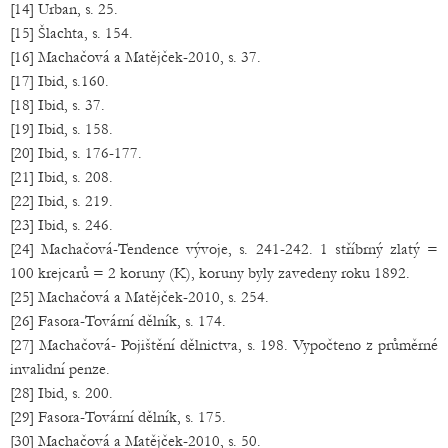
[14] Urban, s. 25.
[15] Šlachta, s. 154.
[16] Machačová a Matějček-2010, s. 37.
[17] Ibid, s.160.
[18] Ibid, s. 37.
[19] Ibid, s. 158.
[20] Ibid, s. 176-177.
[21] Ibid, s. 208.
[22] Ibid, s. 219.
[23] Ibid, s. 246.
[24] Machačová-Tendence vývoje, s. 241-242. 1 stříbrný zlatý =
100 krejcarů = 2 koruny (K), koruny byly zavedeny roku 1892.
[25] Machačová a Matějček-2010, s. 254.
[26] Fasora-Tovární dělník, s. 174.
[27] Machačová- Pojištění dělnictva, s. 198. Vypočteno z průměrné
invalidní penze.
[28] Ibid, s. 200.
[29] Fasora-Tovární dělník, s. 175.
[30] Machačová a Matějček-2010, s. 50.