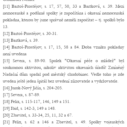
[11] Bartoš-Prostějov, s. 17, 57, 50, 33 a Bartková, s. 39. Mezi
nemocenské a podůrné spolky je započítána i okresní nemocenská
pokladna, kterou by jsme správně neměli započítat – tj. spolků bylo
13.
[12] Bartoš-Prostějov, s. 30-31.
[13] Bartková, s. 39.
[14] Bartoš-Prostějov, s. 17, 15, 58 a 84. Doba vzniku pokladny
není uvedena
[15] Severa, s. 89-90. Spolek "Okresní péče o mládež" byl
soukromou aktivitou, nikoliv aktivitou okresních úřadů! Zmíněný
Nadační dům spadal pod městský chudobinec. Vedle toho je zde
uveden ještě jeden špitál bez uvedení zřizovatele a vydržovatele.
[16] Jurok-Nový Jičín, s. 204-205.
[17] Severa, s. 87-89.
[18] Felix, s. 115-117, 146, 149 a 151.
[19] Ibid, s. 142-3, 149 a 148.
[20] Zbavitel, s. 33-34, 25, 11, 32 a 67.
[21] Felix, s. 62 a 146 a Zbavitel, s. 49. Spolky vojenských