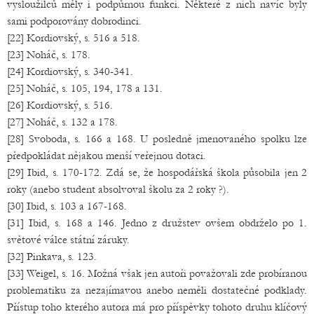
vysloužilců měly i podpůrnou funkci. Některé z nich navíc byly
sami podporovány dobrodinci.
[22] Kordiovský, s. 516 a 518.
[23] Noháč, s. 178.
[24] Kordiovský, s. 340-341.
[25] Noháč, s. 105, 194, 178 a 131.
[26] Kordiovský, s. 516.
[27] Noháč, s. 132 a 178.
[28] Svoboda, s. 166 a 168. U posledně jmenovaného spolku lze
předpokládat nějakou menší veřejnou dotaci.
[29] Ibid, s. 170-172. Zdá se, že hospodářská škola působila jen 2
roky (anebo student absolvoval školu za 2 roky ?).
[30] Ibid, s. 103 a 167-168.
[31] Ibid, s. 168 a 146. Jedno z družstev ovšem obdrželo po 1.
světové válce státní záruky.
[32] Pinkava, s. 123.
[33] Weigel, s. 16. Možná však jen autoři považovali zde probíranou
problematiku za nezajímavou anebo neměli dostatečné podklady.
Přístup toho kterého autora má pro příspěvky tohoto druhu klíčový