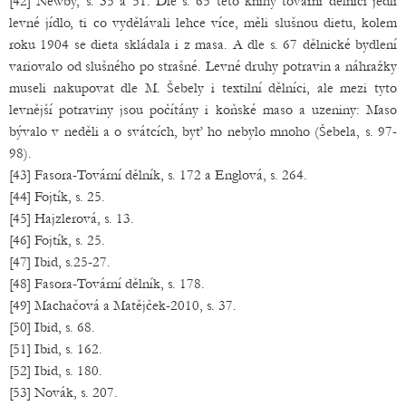
[42] Newby, s. 35 a 51. Dle s. 65 této knihy tovární dělníci jedli
levné jídlo, ti co vydělávali lehce více, měli slušnou dietu, kolem
roku 1904 se dieta skládala i z masa. A dle s. 67 dělnické bydlení
variovalo od slušného po strašné. Levné druhy potravin a náhražky
museli nakupovat dle M. Šebely i textilní dělníci, ale mezi tyto
levnější potraviny jsou počítány i koňské maso a uzeniny: Maso
bývalo v neděli a o svátcích, byť ho nebylo mnoho (Šebela, s. 97-
98).
[43] Fasora-Tovární dělník, s. 172 a Englová, s. 264.
[44] Fojtík, s. 25.
[45] Hajzlerová, s. 13.
[46] Fojtík, s. 25.
[47] Ibid, s.25-27.
[48] Fasora-Tovární dělník, s. 178.
[49] Machačová a Matějček-2010, s. 37.
[50] Ibid, s. 68.
[51] Ibid, s. 162.
[52] Ibid, s. 180.
[53] Novák, s. 207.