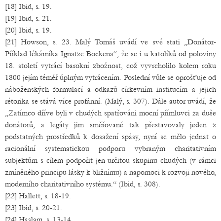
[18] Ibid, s. 19.
[19] Ibid, s. 21.
[20] Ibid, s. 19.
[21] Howson, s. 23. Malý Tomáš uvádí ve své stati „Donátor-
Příklad lékárníka Ignatze Bockena“, že se i u katolíků od poloviny
18. století vytrácí barokní zbožnost, což vyvrcholilo kolem roku
1800 jejím téměř úplným vytrácením. Poslední vůle se oprošťuje od
náboženských formulací a odkazů církevním institucím a jejich
rétorika se stává více profánní. (Malý, s. 307). Dále autor uvádí, že
„Zatímco dříve byli v chudých spatřováni mocní přímluvci za duše
donátorů, a legáty jim směřované tak přestavovaly jeden z
podstatných prostředků k dosažení spásy, nyní se mělo jednat o
racionální systematickou podporu vybraným charitativním
subjektům s cílem podpořit jen určitou skupinu chudých (v rámci
zmíněného principu lásky k bližnímu) a napomoci k rozvoji nového,
moderního charitativního systému.“ (Ibid, s. 308).
[22] Hallett, s. 18-19.
[23] Ibid, s. 20-21.
[24] Haslam, s. 13-14.