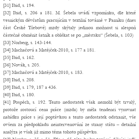
[31] Ibid, s. 194.
[32] Ibid, s. 206 a 181. M. Šebela uvádí vzpomínku, dle které
vesnickým děvčatům pracujícím v textilní továrně v Parníku (dnes
část České Třebové) mzdy skýtaly jedinou možnost si alespoň
částečně obměnit šatník a oblékat se po „městsku“ (Šebela, s. 103)
[33] Norberg, s. 143-144.
[34] Machačová a Matějček-2010, s. 177 a 181.
[35] Ibid, s. 162.
[36] Novák, s. 205.
[37] Machačová a Matějček-2010, s. 183.
[38] Ibid, s. 208.
[39] Ibid, s. 179, 187 a 436.
[40] Ibid, s. 180.
[41] Pospěch, s. 192. Tento nedostatek však nemohl být trvalý,
protože rostoucí cena práce (mzda) by měla tendenci vyrovnat
nabídku práce s její poptávkou a tento nedostatek odstranit, vše
ovšem za předpokladu neintervenování ze strany státu – detailní
analýza je však již mimo téma tohoto příspěvku.