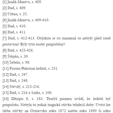
[1] Janák-Morava, s. 409.
[2] Ibid, s. 409.
[3] Urban, s. 25.
[4] Janák-Morava, s. 409-410.
[5] Ibid, s. 410.
[6] Ibid, s. 411.
[7] Ibid, s. 412-413. Otázkou je co znamená to nebyly před soud
postaveni? Byly tyto osoby propuštěny?
[8] Ibid, s. 425-426.
[9] Štěpán, s. 30.
[10] Šebela, s. 98.
[11] Fasora-Policejní ředitel, s. 251.
[12] Ibid, s. 247.
[13] Ibid, s. 248.
[14] Nevrlý, s. 215-216.
[15] Ibid, s. 216 a Sojka, s. 100.
[16] Dějepis 8, s. 183. Tentýž pramen uvádí, že ředitel byl
propuštěn. Nebyla to jediná tragická stávka tehdejší doby. Uvést lze
třeba stávky na Ostravsku roku 1872 anebo roku 1890 či roku