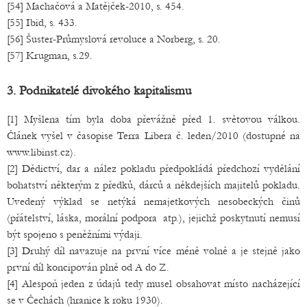
[54] Machačová a Matějček-2010, s. 454.
[55] Ibid, s. 433.
[56] Šuster-Průmyslová revoluce a Norberg, s. 20.
[57] Krugman, s.29.
3. Podnikatelé divokého kapitalismu
[1] Myšlena tím byla doba převážně před 1. světovou válkou.
Článek vyšel v časopise Terra Libera č. leden/2010 (dostupné na
www.libinst.cz).
[2] Dědictví, dar a nález pokladu předpokládá předchozí vydělání
bohatství některým z předků, dárců a někdejších majitelů pokladu.
Uvedený výklad se netýká nemajetkových nesobeckých činů
(přátelství, láska, morální podpora atp.), jejichž poskytnutí nemusí
být spojeno s peněžními výdaji.
[3] Druhý díl navazuje na první více méně volně a je stejně jako
první díl koncipován plně od A do Z.
[4] Alespoň jeden z údajů tedy musel obsahovat místo nacházející
se v Čechách (hranice k roku 1930).