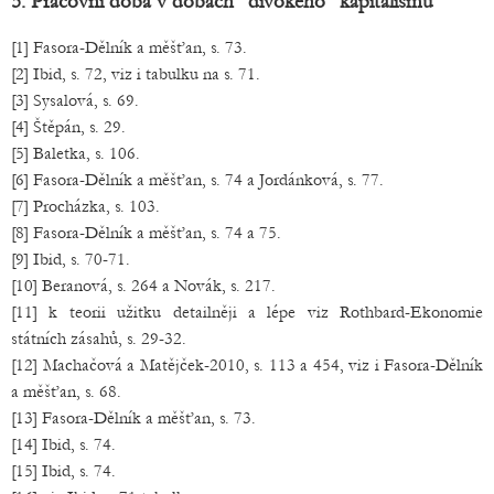
5. Pracovní doba v dobách "divokého" kapitalismu
[1] Fasora-Dělník a měšťan, s. 73.
[2] Ibid, s. 72, viz i tabulku na s. 71.
[3] Sysalová, s. 69.
[4] Štěpán, s. 29.
[5] Baletka, s. 106.
[6] Fasora-Dělník a měšťan, s. 74 a Jordánková, s. 77.
[7] Procházka, s. 103.
[8] Fasora-Dělník a měšťan, s. 74 a 75.
[9] Ibid, s. 70-71.
[10] Beranová, s. 264 a Novák, s. 217.
[11] k teorii užitku detailněji a lépe viz Rothbard-Ekonomie
státních zásahů, s. 29-32.
[12] Machačová a Matějček-2010, s. 113 a 454, viz i Fasora-Dělník
a měšťan, s. 68.
[13] Fasora-Dělník a měšťan, s. 73.
[14] Ibid, s. 74.
[15] Ibid, s. 74.