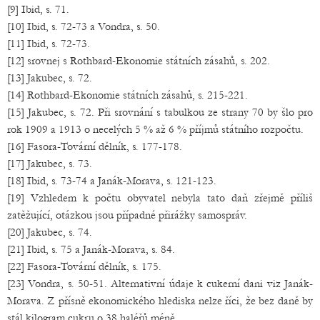
[9] Ibid, s. 71.
[10] Ibid, s. 72-73 a Vondra, s. 50.
[11] Ibid, s. 72-73.
[12] srovnej s Rothbard-Ekonomie státních zásahů, s. 202.
[13] Jakubec, s. 72.
[14] Rothbard-Ekonomie státních zásahů, s. 215-221.
[15] Jakubec, s. 72. Při srovnání s tabulkou ze strany 70 by šlo pro
rok 1909 a 1913 o necelých 5 % až 6 % příjmů státního rozpočtu.
[16] Fasora-Tovární dělník, s. 177-178.
[17] Jakubec, s. 73.
[18] Ibid, s. 73-74 a Janák-Morava, s. 121-123.
[19] Vzhledem k počtu obyvatel nebyla tato daň zřejmě příliš
zatěžující, otázkou jsou případné přirážky samospráv.
[20] Jakubec, s. 74.
[21] Ibid, s. 75 a Janák-Morava, s. 84.
[22] Fasora-Tovární dělník, s. 175.
[23] Vondra, s. 50-51. Alternativní údaje k cukerní dani viz Janák-
Morava. Z přísně ekonomického hlediska nelze říci, že bez daně by
stál kilogram cukru o 38 haléřů méně.