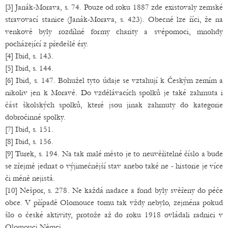
[3] Janák-Morava, s. 74. Pouze od roku 1887 zde existovaly zemské
stravovací stanice (Janák-Morava, s. 423). Obecně lze říci, že na
venkově byly rozdílné formy charity a svépomoci, mnohdy
pocházející z předešlé éry.
[4] Ibid, s. 143.
[5] Ibid, s. 144.
[6] Ibid, s. 147. Bohužel tyto údaje se vztahují k Českým zemím a
nikoliv jen k Moravě. Do vzdělávacích spolků je také zahrnuta i
část školských spolků, které jsou jinak zahrnuty do kategorie
dobročinné spolky.
[7] Ibid, s. 151.
[8] Ibid, s. 156.
[9] Turek, s. 194. Na tak malé město je to neuvěřitelné číslo a bude
se zřejmě jednat o výjimečnější stav anebo také ne - historie je více
či méně nejistá.
[10] Nešpor, s. 278. Ne každá nadace a fond byly svěřeny do péče
obce. V případě Olomouce tomu tak vždy nebylo, zejména pokud
šlo o české aktivity, protože až do roku 1918 ovládali radnici v
Olomouci Němci.