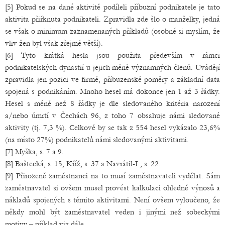
[5] Pokud se na dané aktivitě podíleli příbuzní podnikatele je tato
aktivita přiřknuta podnikateli. Zpravidla zde šlo o manželky, jedná
se však o minimum zaznamenaných příkladů (osobně si myslím, že
vliv žen byl však zřejmě větší).
[6] Tyto krátká hesla jsou použita především v rámci
podnikatelských dynastií u jejich méně významných členů. Uvádějí
zpravidla jen pozici ve firmě, příbuzenské poměry a základní data
spojená s podnikáním. Mnoho hesel má dokonce jen 1 až 3 řádky.
Hesel s méně než 8 řádky je dle sledovaného kritéria narození
a/nebo úmrtí v Čechách 96, z toho 7 obsahuje námi sledované
aktivity (tj. 7,3 %). Celkově by se tak z 554 hesel vykázalo 23,6%
(na místo 27%) podnikatelů námi sledovanými aktivitami.
[7] Myška, s. 7 a 9.
[8] Baštecká, s. 15; Kříž, s. 37 a Navrátil-I., s. 22.
[9] Přirozeně zaměstnanci na to musí zaměstnavateli vydělat. Sám
zaměstnavatel si ovšem musel provést kalkulaci ohledně výnosů a
nákladů spojených s těmito aktivitami. Není ovšem vyloučeno, že
někdy mohl být zaměstnavatel veden i jinými než sobeckými
motivy – příklad viz dále.