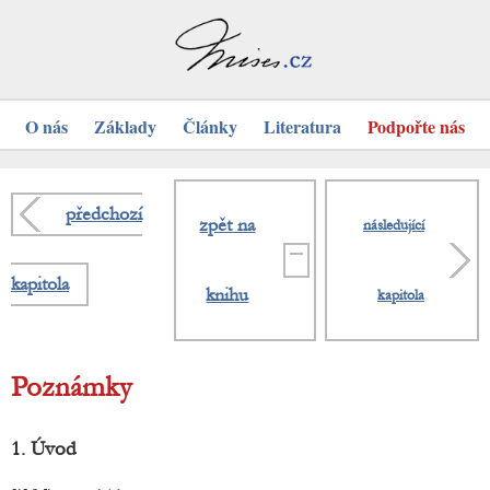
O nás
Základy
Články
Literatura
Podpořte nás
předchozí
zpět na
následující
kapitola
knihu
kapitola
Poznámky
1. Úvod