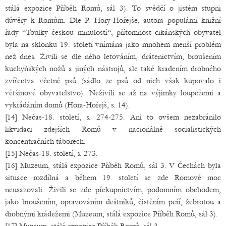
stálá expozice Příběh Romů, sál 3). To svědčí o jistém stupni
důvěry k Romům. Dle P. Hory-Hořejše, autora populární knižní
řady “Toulky českou minulostí“, přítomnost cikánských obyvatel
byla na sklonku 19. století vnímána jako mnohem menší problém
než dnes. Živili se dle něho letováním, drátenictvím, broušením
kuchyňských nožů a jiných nástrojů, ale také kradením drobného
zvířectva včetně psů (sádlo ze psů od nich však kupovalo i
většinové obyvatelstvo). Neživili se až na výjimky loupežemi a
vykrádáním domů (Hora-Hořejš, s. 14).
[14] Nečas-18. století, s. 274-275. Ani to ovšem nezabránilo
likvidaci zdejších Romů v nacionálně socialistických
koncentračních táborech.
[15] Nečas-18. století, s. 273.
[16] Muzeum, stálá expozice Příběh Romů, sál 3. V Čechách byla
situace rozdílná a během 19. století se zde Romové moc
neusazovali. Živili se zde překupnictvím, podomním obchodem,
jako broušením, opravováním deštníků, čistěním peří, žebrotou a
drobnými krádežemi (Muzeum, stálá expozice Příběh Romů, sál 3).