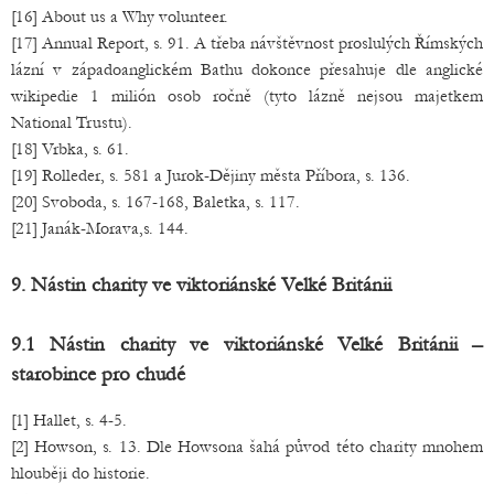
[16] About us a Why volunteer.
[17] Annual Report, s. 91. A třeba návštěvnost proslulých Římských
lázní v západoanglickém Bathu dokonce přesahuje dle anglické
wikipedie 1 milión osob ročně (tyto lázně nejsou majetkem
National Trustu).
[18] Vrbka, s. 61.
[19] Rolleder, s. 581 a Jurok-Dějiny města Příbora, s. 136.
[20] Svoboda, s. 167-168, Baletka, s. 117.
[21] Janák-Morava,s. 144.
9. Nástin charity ve viktoriánské Velké Británii
9.1 Nástin charity ve viktoriánské Velké Británii –
starobince pro chudé
[1] Hallet, s. 4-5.
[2] Howson, s. 13. Dle Howsona šahá původ této charity mnohem
hlouběji do historie.