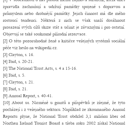
zpravidla zachraňují a udržují památky spojené s dopravou a
průmyslem nebo drobnější památky. Jejich činnost má dle mého
rostoucí tendenci. Některá z nich se však snaží dosáhnout
prosazení svých cílů skrze stát a učinit je závaznými i pro ostatní.
Objevují se také soukromé přírodní rezervace.
[2] O této pozoruhodné ženě a kritičce veřejných systémů sociální
péče viz heslo na wikipedii.cz.
[3] Clayton, s. 16.
[4] Ibid, s. 20-21.
[5] The National Trust Acts, s. 4 a 15-16.
[6] Ibid, s. 5.
[7] Clayton, s. 21.
[8] Ibid, s. 21.
[9] Annual Report, s. 40-41.
[10] About us. Nicméně u grantů a příspěvků je zřejmé, že tyto
pocházejí i z veřejného sektoru. Například ze zkoumaného Annual
Reportu plyne, že National Trust obdržel 3,1 miliónu liber od
Northen Ireland Tourist Board a třeba roku 2002 získal National