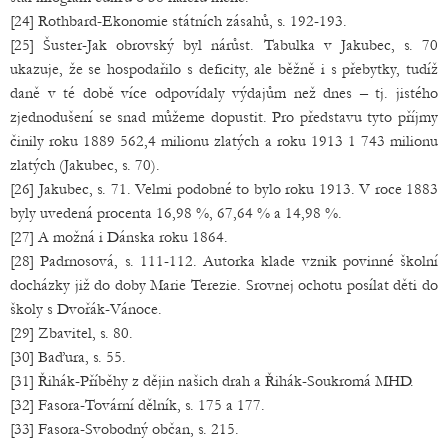
[24] Rothbard-Ekonomie státních zásahů, s. 192-193.
[25] Šuster-Jak obrovský byl nárůst. Tabulka v Jakubec, s. 70
ukazuje, že se hospodařilo s deficity, ale běžně i s přebytky, tudíž
daně v té době více odpovídaly výdajům než dnes – tj. jistého
zjednodušení se snad můžeme dopustit. Pro představu tyto příjmy
činily roku 1889 562,4 milionu zlatých a roku 1913 1 743 milionu
zlatých (Jakubec, s. 70).
[26] Jakubec, s. 71. Velmi podobné to bylo roku 1913. V roce 1883
byly uvedená procenta 16,98 %, 67,64 % a 14,98 %.
[27] A možná i Dánska roku 1864.
[28] Padrnosová, s. 111-112. Autorka klade vznik povinné školní
docházky již do doby Marie Terezie. Srovnej ochotu posílat děti do
školy s Dvořák-Vánoce.
[29] Zbavitel, s. 80.
[30] Baďura, s. 55.
[31] Řihák-Příběhy z dějin našich drah a Řihák-Soukromá MHD.
[32] Fasora-Tovární dělník, s. 175 a 177.
[33] Fasora-Svobodný občan, s. 215.