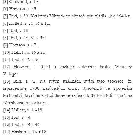
[3] Garwood, s. 10.
[4] Howson, s. 65.
[5] Ibid, s. 59. Královna Viktorie ve skutečnosti vládla „jen“ 64 let.
[6] Hallett, s. 15-16 a 11.
[7] Ibid, s. 18.
[8] Ibid, s. 24, 31 a 35.
[9] Howson, s. 67.
[10] Hallett, s. 16 a 21.
[11] Ibid, s. 49 a 50.
[12] Howson, s. 70-71 a anglická wikipedie heslo „Whiteley
Village“.
[13] Ibid, s. 72. Na svých stránkách uvádí tato asociace, že
reprezentuje 1700 nezávislých charit starobinců ve Spojeném
království, které posyktují domy pro více jak 35 tisíc lidí – viz The
Almshouse Association.
[14] Hallett, s. 16-18.
[15] Ibid, s. 44.
[16] Ibid, s. 44 a 46.
[17] Haslam, s. 16 a 18.