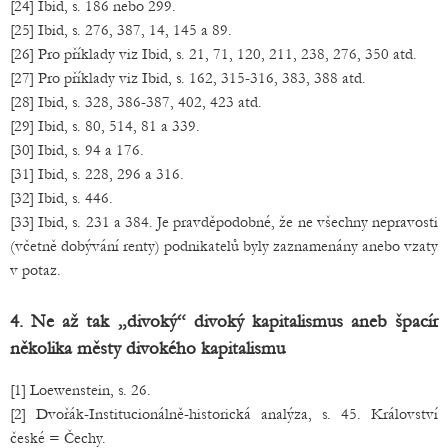
[24] Ibid, s. 186 nebo 299.
[25] Ibid, s. 276, 387, 14, 145 a 89.
[26] Pro příklady viz Ibid, s. 21, 71, 120, 211, 238, 276, 350 atd.
[27] Pro příklady viz Ibid, s. 162, 315-316, 383, 388 atd.
[28] Ibid, s. 328, 386-387, 402, 423 atd.
[29] Ibid, s. 80, 514, 81 a 339.
[30] Ibid, s. 94 a 176.
[31] Ibid, s. 228, 296 a 316.
[32] Ibid, s. 446.
[33] Ibid, s. 231 a 384. Je pravděpodobné, že ne všechny nepravosti
(včetně dobývání renty) podnikatelů byly zaznamenány anebo vzaty
v potaz.
4. Ne až tak „divoký“ divoký kapitalismus aneb špacír
několika městy divokého kapitalismu
[1] Loewenstein, s. 26.
[2] Dvořák-Institucionálně-historická analýza, s. 45. Království
české = Čechy.