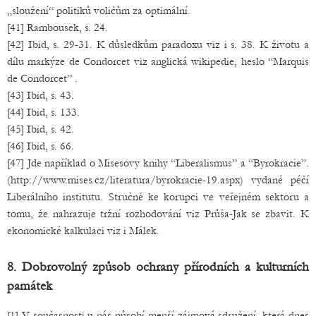
„sloužení“ politiků voličům za optimální.
[41] Rambousek, s. 24.
[42] Ibid, s. 29-31. K důsledkům paradoxu viz i s. 38. K životu a
dílu markýze de Condorcet viz anglická wikipedie, heslo “Marquis
de Condorcet” .
[43] Ibid, s. 43.
[44] Ibid, s. 133.
[45] Ibid, s. 42.
[46] Ibid, s. 66.
[47] Jde například o Misesovy knihy “Liberalismus” a “Byrokracie”.
(http://www.mises.cz/literatura/byrokracie-19.aspx) vydané péčí
Liberálního institutu. Stručně ke korupci ve veřejném sektoru a
tomu, že nahrazuje tržní rozhodování viz Průša-Jak se zbavit. K
ekonomické kalkulaci viz i Málek.
8. Dobrovolný způsob ochrany přírodních a kulturních
památek
[1] V současnosti u nás působí menší zájmová sdružení, která dnes