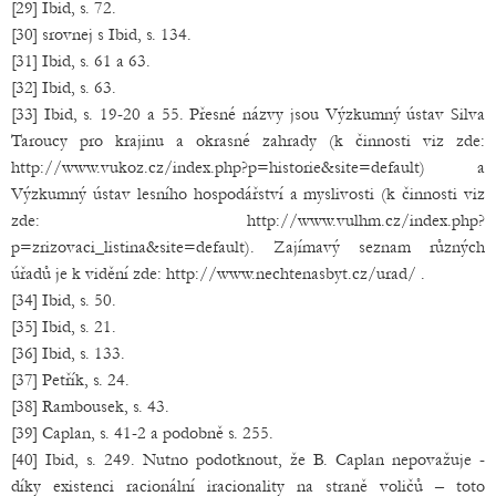
[29] Ibid, s. 72.
[30] srovnej s Ibid, s. 134.
[31] Ibid, s. 61 a 63.
[32] Ibid, s. 63.
[33] Ibid, s. 19-20 a 55. Přesné názvy jsou Výzkumný ústav Silva
Taroucy pro krajinu a okrasné zahrady (k činnosti viz zde:
http://www.vukoz.cz/index.php?p=historie&site=default) a
Výzkumný ústav lesního hospodářství a myslivosti (k činnosti viz
zde: http://www.vulhm.cz/index.php?
p=zrizovaci_listina&site=default). Zajímavý seznam různých
úřadů je k vidění zde: http://www.nechtenasbyt.cz/urad/ .
[34] Ibid, s. 50.
[35] Ibid, s. 21.
[36] Ibid, s. 133.
[37] Petřík, s. 24.
[38] Rambousek, s. 43.
[39] Caplan, s. 41-2 a podobně s. 255.
[40] Ibid, s. 249. Nutno podotknout, že B. Caplan nepovažuje -
díky existenci racionální iracionality na straně voličů – toto