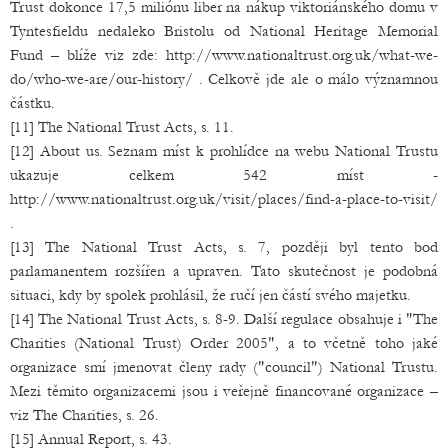
Trust dokonce 17,5 miliónu liber na nákup viktoriánského domu v
Tyntesfieldu nedaleko Bristolu od National Heritage Memorial
Fund – blíže viz zde: http://www.nationaltrust.org.uk/what-we-
do/who-we-are/our-history/ . Celkově jde ale o málo významnou
částku.
[11] The National Trust Acts, s. 11.
[12] About us. Seznam míst k prohlídce na webu National Trustu
ukazuje celkem 542 míst -
http://www.nationaltrust.org.uk/visit/places/find-a-place-to-visit/
.
[13] The National Trust Acts, s. 7, později byl tento bod
parlamanentem rozšířen a upraven. Tato skutečnost je podobná
situaci, kdy by spolek prohlásil, že ručí jen částí svého majetku.
[14] The National Trust Acts, s. 8-9. Další regulace obsahuje i "The
Charities (National Trust) Order 2005", a to včetně toho jaké
organizace smí jmenovat členy rady ("council") National Trustu.
Mezi těmito organizacemi jsou i veřejně financované organizace –
viz The Charities, s. 26.
[15] Annual Report, s. 43.