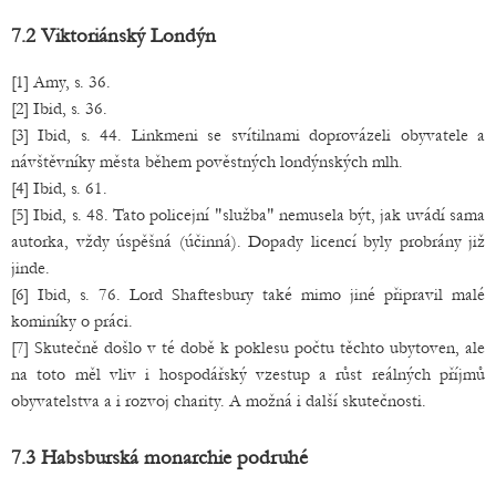
7.2 Viktoriánský Londýn
[1] Amy, s. 36.
[2] Ibid, s. 36.
[3] Ibid, s. 44. Linkmeni se svítilnami doprovázeli obyvatele a
návštěvníky města během pověstných londýnských mlh.
[4] Ibid, s. 61.
[5] Ibid, s. 48. Tato policejní "služba" nemusela být, jak uvádí sama
autorka, vždy úspěšná (účinná). Dopady licencí byly probrány již
jinde.
[6] Ibid, s. 76. Lord Shaftesbury také mimo jiné připravil malé
kominíky o práci.
[7] Skutečně došlo v té době k poklesu počtu těchto ubytoven, ale
na toto měl vliv i hospodářský vzestup a růst reálných příjmů
obyvatelstva a i rozvoj charity. A možná i další skutečnosti.
7.3 Habsburská monarchie podruhé