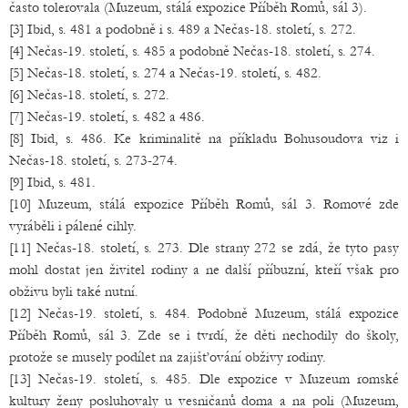
často tolerovala (Muzeum, stálá expozice Příběh Romů, sál 3).
[3] Ibid, s. 481 a podobně i s. 489 a Nečas-18. století, s. 272.
[4] Nečas-19. století, s. 485 a podobně Nečas-18. století, s. 274.
[5] Nečas-18. století, s. 274 a Nečas-19. století, s. 482.
[6] Nečas-18. století, s. 272.
[7] Nečas-19. století, s. 482 a 486.
[8] Ibid, s. 486. Ke kriminalitě na příkladu Bohusoudova viz i
Nečas-18. století, s. 273-274.
[9] Ibid, s. 481.
[10] Muzeum, stálá expozice Příběh Romů, sál 3. Romové zde
vyráběli i pálené cihly.
[11] Nečas-18. století, s. 273. Dle strany 272 se zdá, že tyto pasy
mohl dostat jen živitel rodiny a ne další příbuzní, kteří však pro
obživu byli také nutní.
[12] Nečas-19. století, s. 484. Podobně Muzeum, stálá expozice
Příběh Romů, sál 3. Zde se i tvrdí, že děti nechodily do školy,
protože se musely podílet na zajišťování obživy rodiny.
[13] Nečas-19. století, s. 485. Dle expozice v Muzeum romské
kultury ženy posluhovaly u vesničanů doma a na poli (Muzeum,