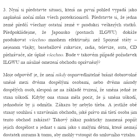
3. Nyní si představte situaci, která na první pohled vypadá jako
naplněná noční můra všech protekcionistů. Představte si, že jedna
země předčí všechny ostatní země v produkci veškerých statků.
Předpokládejme, že Japonsko (postrach ILGWU) dokáže
produkovat
všechno
mnohem efektivněji než Spojené státy –
nejenom vlajky, baseballové rukavice, radia, televize, auta, CD
přehrávače, ale úplně
všechno
. Bude v takovém případě požadavek
ILGWU na násilné omezení obchodu oprávněný?
Moje odpověď je, že není
nikdy
ospravedlnitelné bránit dobrovolné
směně mezi dvěma dospělými osobami, nebo dvěma národy
dospělých osob, alespoň ne na základě tvrzení, že směna jedné ze
stran uškodí. Kdyby ona strana měla pocit, že ji směna uškodí,
jednoduše by ji odmítla. Zákazu by nebylo třeba. A jestliže obě
strany souhlasí s uzavřením obchodu, jaké právo má třetí osoba jim
tento obchod zakázat? Takový zákaz prakticky znamená popřít
jejich dospělost a jednat s nimi jako s malými dětmi, které nemají
dostatek rozumu k tomu, aby mohly vstoupit do smluvního vztahu.