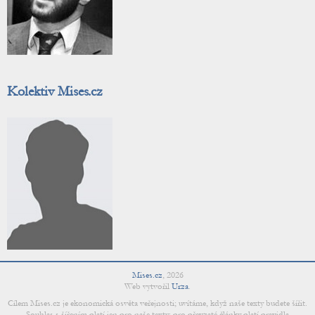
Kolektiv Mises.cz
Mises.cz
,
2026
Web vytvořil
Urza
.
Cílem Mises.cz je ekonomická osvěta veřejnosti; uvítáme, když naše texty budete šířit.
Souhlas s šířením platí jen pro naše texty; pro převzaté články platí pravidla