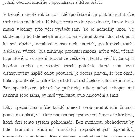
Jedině obchod umožňuje specializaci a dělbu práce.
V běžném životě rok co rok lidé spotřebovávají prakticky statisíce
rozličných předmětů. Kdyby neexistovala specializace, každý by si
musel všechny tyto věci vyrábět sám. To je nemožný úkol. Ve
skutečnosti by lidé nebyli ani schopni vyprodukovat dostatek jídla
ke své obživě, nemluvě o ostatních statcích, po kterých touží.
Efektivní
výroba jídla zahrnuje produkci mnoha jiných věcí, včetně
kapitálového vybavení. Produkce veškerých těchto věcí by zapojila
každou osobu do výroby všech položek, které jsou nyní
distribuovány napříč celou populací. Je docela pravda, že bez ohně,
kola a protilehlého palce by se lidstvo nacházelo v žalostném stavu.
Bez specializace, jelikož by prakticky nikdo nebyl schopen ani
nakrmit sebe sama, by naší vyhlídkou bylo hladovění a smrt.
Díky specializaci může každý omezit svou produktivní činnost
pouze na oblast, ve které podává nejlepší výkon. Směna je kostrou,
která drží tento systém pohromadě. Bez možnosti obchodovat by
lidé hromadili enormní množství nepoužitelných špendlíků,
připínáčků a podobně. Bez možnosti obchodovat by se motivace