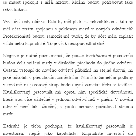
se muset spokojit s nižší mzdou. Možná budou potřebovat také
rekvalifikaci.
Vyvstává tedy otázka: Kdo by měl platit za rekvalifikaci a kdo by
měl nést ztrátu spojenou s poklesem mezd v nových odvětvích?
Protekcionisté budou samozřejmě tvrdit, že by účet měla zaplatit
vláda nebo kapitalisté. To je však neospravedlnitelné.
Nejprve je nutné poznamenat, že pouze
kvalifikovaní
pracovníci
budou čelit snížení mzdy v důsledku přechodu do jiného odvětví.
Ostatní vstoupí do nového odvětví přibližně na stejné úrovni, na
jaké působili v předchozím zaměstnání. Namísto zametání podlahy
v továrně na javorový sirup budou nyní zametat třeba v textilce.
Kvalifikovaný pracovník má oproti nim specifické dovednosti,
které jsou více užitečné v jednom odvětví než v jiném. V novém
odvětví není tak užitečný, a proto nemůže požadovat stejnou
mzdu.
Zadruhé je třeba pochopit, že kvalifikovaný pracovník je
investorem stejně jako kapitalista. Kapitalisté investují do