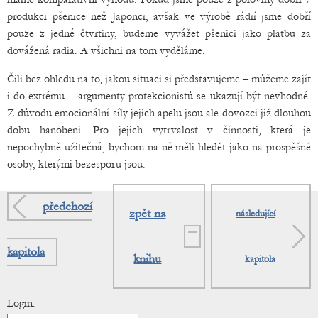
produkci pšenice než Japonci, avšak ve výrobě rádií jsme dobří
pouze z jedné čtvrtiny, budeme vyvážet pšenici jako platbu za
dovážená radia. A všichni na tom vyděláme.
Čili bez ohledu na to, jakou situaci si představujeme – můžeme zajít
i do extrému – argumenty protekcionistů se ukazují být nevhodné.
Z důvodu emocionální síly jejich apelu jsou ale dovozci již dlouhou
dobu hanobeni. Pro jejich vytrvalost v činnosti, která je
nepochybně užitečná, bychom na ně měli hledět jako na prospěšné
osoby, kterými bezesporu jsou.
předchozí
zpět na
následující
kapitola
knihu
kapitola
Login: