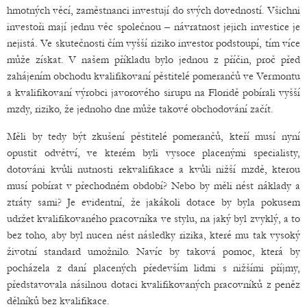
hmotných věcí, zaměstnanci investují do svých dovedností. Všichni
investoři mají jednu věc společnou – návratnost jejich investice je
nejistá. Ve skutečnosti čím vyšší riziko investor podstoupí, tím více
může získat. V našem příkladu bylo jednou z příčin, proč před
zahájením obchodu kvalifikovaní pěstitelé pomerančů ve Vermontu
a kvalifikovaní výrobci javorového sirupu na Floridě pobírali vyšší
mzdy, riziko, že jednoho dne může takové obchodování začít.
Měli by tedy být zkušení pěstitelé pomerančů, kteří musí nyní
opustit odvětví, ve kterém byli vysoce placenými specialisty,
dotováni kvůli nutnosti rekvalifikace a kvůli nižší mzdě, kterou
musí pobírat v přechodném období? Nebo by měli nést náklady a
ztráty sami? Je evidentní, že jakákoli dotace by byla pokusem
udržet kvalifikovaného pracovníka ve stylu, na jaký byl zvyklý, a to
bez toho, aby byl nucen nést následky rizika, které mu tak vysoký
životní standard umožnilo. Navíc by taková pomoc, která by
pocházela z daní placených především lidmi s nižšími příjmy,
představovala násilnou dotaci kvalifikovaných pracovníků z peněz
dělníků bez kvalifikace.