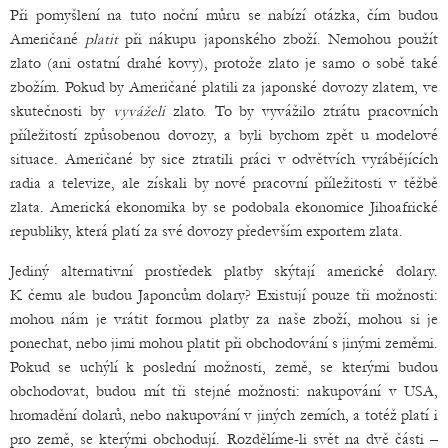
Při pomyšlení na tuto noční můru se nabízí otázka, čím budou
Američané
platit
při nákupu japonského zboží. Nemohou použít
zlato (ani ostatní drahé kovy), protože zlato je samo o sobě také
zbožím. Pokud by Američané platili za japonské dovozy zlatem, ve
skutečnosti by
vyváželi
zlato. To by vyvážilo ztrátu pracovních
příležitostí způsobenou dovozy, a byli bychom zpět u modelové
situace. Američané by sice ztratili práci v odvětvích vyrábějících
radia a televize, ale získali by nové pracovní příležitosti v těžbě
zlata. Americká ekonomika by se podobala ekonomice Jihoafrické
republiky, která platí za své dovozy především exportem zlata.
Jediný alternativní prostředek platby skýtají americké dolary.
K čemu ale budou Japoncům dolary? Existují pouze tři možnosti:
mohou nám je vrátit formou platby za naše zboží, mohou si je
ponechat, nebo jimi mohou platit při obchodování s jinými zeměmi.
Pokud se uchýlí k poslední možnosti, země, se kterými budou
obchodovat, budou mít tři stejné možnosti: nakupování v USA,
hromadění dolarů, nebo nakupování v jiných zemích, a totéž platí i
pro země, se kterými obchodují. Rozdělíme-li svět na dvě části –