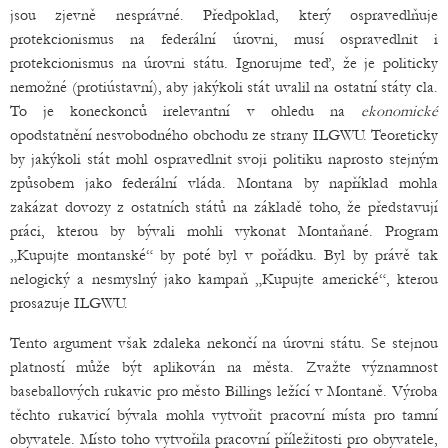
jsou zjevně nesprávné. Předpoklad, který ospravedlňuje
protekcionismus na federální úrovni, musí ospravedlnit i
protekcionismus na úrovni státu. Ignorujme teď, že je politicky
nemožné (protiústavní), aby jakýkoli stát uvalil na ostatní státy cla.
To je koneckonců irelevantní v ohledu na
ekonomické
opodstatnění nesvobodného obchodu ze strany ILGWU. Teoreticky
by jakýkoli stát mohl ospravedlnit svoji politiku naprosto stejným
způsobem jako federální vláda. Montana by například mohla
zakázat dovozy z ostatních států na základě toho, že představují
práci, kterou by bývali mohli vykonat Montaňané. Program
„Kupujte montanské“ by poté byl v pořádku. Byl by právě tak
nelogický a nesmyslný jako kampaň „Kupujte americké“, kterou
prosazuje ILGWU.
Tento argument však zdaleka nekončí na úrovni státu. Se stejnou
platností může být aplikován na města. Zvažte významnost
baseballových rukavic pro město Billings ležící v Montaně. Výroba
těchto rukavicí bývala mohla vytvořit pracovní místa pro tamní
obyvatele. Místo toho vytvořila pracovní příležitosti pro obyvatele,