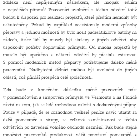
zdaleka není nepříjemným následkem, ale naopak jedním
z největších přínosů! Pracovníci uvolnění z těchto odvětví totiž
budou k dispozici pro realizaci projektů, které předtím nemohly být
uskutečněny. Pokud by například neexistovaly moderní způsoby
přepravy a jedinou možností by bylo nosit padesátikilové batohy na
zádech, tisíce lidí by musely být staženy z jiných odvětví, aby
uspokojily potřeby dopravního průmyslu. Od mnoha projektů by
muselo být upuštěno a některá odvětví by přestala existovat.
S pomocí moderních metod přepravy potřebujeme daleko méně
pracovníků. Nadbyteční dělníci mohou být uvolněni do jiných
oblastí, což přináší prospěch celé společnosti.
Zda bude v konečném důsledku méně pracovních míst
v pomerančovém a sirupovém průmyslu ve Vermontu a na Floridě
závisí na tom, jak se lidé rozhodnou naložit s dodatečnými příjmy.
Pouze v případě, že se rozhodnou veškeré peníze navíc utratit za
další pomeranče a sirupy, se celková zaměstnanost v těchto
odvětvích po zavedení volného obchodu nezmění. Pak bude stejné
množství pracovníků produkovat větší množství pomerančů a