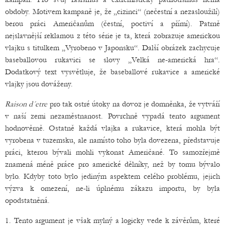
obdoby. Motivem kampaně je, že „cizinci“ (nečestní a nezasloužilí)
berou práci Američanům (čestní, poctiví a přímí). Patrně
nejslavnější reklamou z této série je ta, která zobrazuje americkou
vlajku s titulkem „Vyrobeno v Japonsku“. Další obrázek zachycuje
baseballovou rukavici se slovy „Velká ne-americká hra“.
Dodatkový text vysvětluje, že baseballové rukavice a americké
vlajky jsou dováženy.
Raison d´etre
pro tak ostré útoky na dovoz je domněnka, že vytváří
v naší zemi nezaměstnanost. Povrchně vypadá tento argument
hodnověrně. Ostatně každá vlajka a rukavice, která mohla být
vyrobena v tuzemsku, ale namísto toho byla dovezena, představuje
práci, kterou bývali mohli vykonat Američané. To samozřejmě
znamená méně práce pro americké dělníky, než by tomu bývalo
bylo. Kdyby toto bylo jediným aspektem celého problému, jejich
výzva k omezení, ne-li úplnému zákazu importu, by byla
opodstatněná.
1. Tento argument je však mylný a logicky vede k závěrům, které