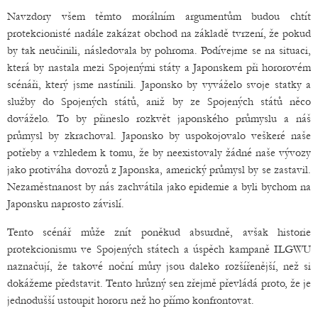
Navzdory všem těmto morálním argumentům budou chtít
protekcionisté nadále zakázat obchod na základě tvrzení, že pokud
by tak neučinili, následovala by pohroma. Podívejme se na situaci,
která by nastala mezi Spojenými státy a Japonskem při hororovém
scénáři, který jsme nastínili. Japonsko by vyváželo svoje statky a
služby do Spojených států, aniž by ze Spojených států něco
dováželo. To by přineslo rozkvět japonského průmyslu a náš
průmysl by zkrachoval. Japonsko by uspokojovalo veškeré naše
potřeby a vzhledem k tomu, že by neexistovaly žádné naše vývozy
jako protiváha dovozů z Japonska, americký průmysl by se zastavil.
Nezaměstnanost by nás zachvátila jako epidemie a byli bychom na
Japonsku naprosto závislí.
Tento scénář může znít poněkud absurdně, avšak historie
protekcionismu ve Spojených státech a úspěch kampaně ILGWU
naznačují, že takové noční můry jsou daleko rozšířenější, než si
dokážeme představit. Tento hrůzný sen zřejmě převládá proto, že je
jednodušší ustoupit hororu než ho přímo konfrontovat.