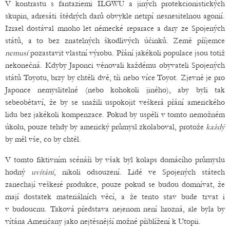
V kontrastu s fantaziemi ILGWU a jiných protekcionistických
skupin, adresáti štědrých darů obvykle netrpí nesnesitelnou agonií.
Izrael dostával mnoho let německé reparace a dary ze Spojených
států, a to bez znatelných škodlivých účinků. Země příjemce
nemusí
pozastavit vlastní výrobu. Přání jakékoli populace jsou totiž
nekonečná. Kdyby Japonci věnovali každému obyvateli Spojených
států Toyotu, brzy by chtěli dvě, tři nebo více Toyot. Zjevně je pro
Japonce nemyslitelné (nebo kohokoli jiného), aby byli tak
sebeobětaví, že by se snažili uspokojit veškerá přání amerického
lidu bez jakékoli kompenzace. Pokud by uspěli v tomto nemožném
úkolu, pouze tehdy by americký průmysl zkolaboval, protože
každý
by měl vše, co by chtěl.
V tomto fiktivním scénáři by však byl kolaps domácího průmyslu
hodný
uvítání
, nikoli odsouzení. Lidé ve Spojených státech
zanechají veškeré produkce, pouze pokud se budou domnívat, že
mají dostatek materiálních věcí, a že tento stav bude trvat i
v budoucnu. Taková představa nejenom není hrozná, ale byla by
vítána Američany jako nejtěsnější možné přiblížení k Utopii.