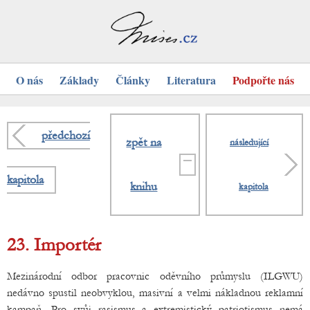
O nás
Základy
Články
Literatura
Podpořte nás
předchozí
zpět na
následující
kapitola
knihu
kapitola
23. Importér
Mezinárodní odbor pracovnic oděvního průmyslu (ILGWU)
nedávno spustil neobvyklou, masivní a velmi nákladnou reklamní
kampaň. Pro svůj rasismus a extremistický patriotismus nemá