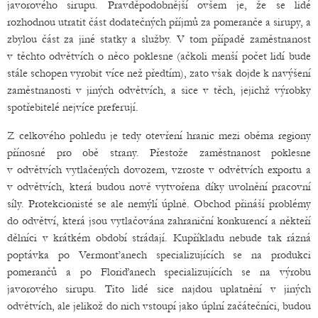
javorového sirupu. Pravděpodobnější ovšem je, že se lidé
rozhodnou utratit část dodatečných příjmů za pomeranče a sirupy, a
zbylou část za jiné statky a služby. V tom případě zaměstnanost
v těchto odvětvích o něco poklesne (ačkoli menší počet lidí bude
stále schopen vyrobit více než předtím), zato však dojde k navýšení
zaměstnanosti v jiných odvětvích, a sice v těch, jejichž výrobky
spotřebitelé nejvíce preferují.
Z celkového pohledu je tedy otevření hranic mezi oběma regiony
přínosné pro obě strany. Přestože zaměstnanost poklesne
v odvětvích vytlačených dovozem, vzroste v odvětvích exportu a
v odvětvích, která budou nově vytvořena díky uvolnění pracovní
síly. Protekcionisté se ale nemýlí úplně. Obchod přináší problémy
do odvětví, která jsou vytlačována zahraniční konkurencí a někteří
dělníci v krátkém období strádají. Kupříkladu nebude tak rázná
poptávka po Vermonťanech specializujících se na produkci
pomerančů a po Floriďanech specializujících se na výrobu
javorového sirupu. Tito lidé sice najdou uplatnění v jiných
odvětvích, ale jelikož do nich vstoupí jako úplní začátečníci, budou