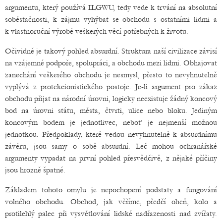
argumentu, který používá ILGWU, tedy vede k trvání na absolutní
soběstačnosti, k zájmu vyhýbat se obchodu s ostatními lidmi a
k vlastnoruční výrobě veškerých věcí potřebných k životu.
Očividně je takový pohled absurdní. Struktura naší civilizace závisí
na vzájemné podpoře, spolupráci, a obchodu mezi lidmi. Obhajovat
zanechání veškerého obchodu je nesmysl, přesto to nevyhnutelně
vyplývá z protekcionistického postoje. Je-li argument pro zákaz
obchodu přijat na národní úrovni, logicky neexistuje žádný koncový
bod na úrovni státu, města, čtvrti, ulice nebo bloku. Jediným
koncovým bodem je jednotlivec, neboť je nejmenší možnou
jednotkou. Předpoklady, které vedou nevyhnutelně k absurdnímu
závěru, jsou samy o sobě absurdní. Leč mohou ochranářské
argumenty vypadat na první pohled přesvědčivě, z nějaké příčiny
jsou hrozně špatné.
Základem tohoto omylu je nepochopení podstaty a fungování
volného obchodu. Obchod, jak věříme, předčí oheň, kolo a
protilehlý palec při vysvětlování lidské nadřazenosti nad zvířaty.