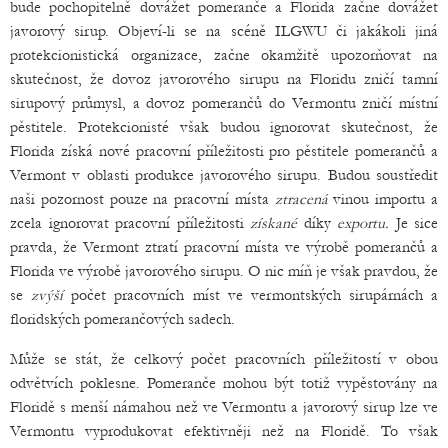
bude pochopitelně dovážet pomeranče a Florida začne dovážet
javorový sirup. Objeví-li se na scéně ILGWU či jakákoli jiná
protekcionistická organizace, začne okamžitě upozorňovat na
skutečnost, že dovoz javorového sirupu na Floridu zničí tamní
sirupový průmysl, a dovoz pomerančů do Vermontu zničí místní
pěstitele. Protekcionisté však budou ignorovat skutečnost, že
Florida získá nové pracovní příležitosti pro pěstitele pomerančů a
Vermont v oblasti produkce javorového sirupu. Budou soustředit
naši pozornost pouze na pracovní místa
ztracená
vinou importu a
zcela ignorovat pracovní příležitosti
získané
díky
exportu.
Je sice
pravda, že Vermont ztratí pracovní místa ve výrobě pomerančů a
Florida ve výrobě javorového sirupu. O nic míň je však pravdou, že
se
zvýší
počet pracovních míst ve vermontských sirupárnách a
floridských pomerančových sadech.
Může se stát, že celkový počet pracovních příležitostí v obou
odvětvích poklesne. Pomeranče mohou být totiž vypěstovány na
Floridě s menší námahou než ve Vermontu a javorový sirup lze ve
Vermontu vyprodukovat efektivněji než na Floridě. To však