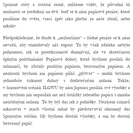
Spojené státy a ostatní země, můžeme vidět, že původní tři
možnosti se zredukují na dvě: buď se k nám papírové peníze, které
posíláme do světa, vrací zpět jako platba za naše zboží, nebo
nikoliv.
Předpokládejme, že dojde k „nejhoršímu“ – žádné peníze se k nám
nevrátí, aby stimulovaly náš export. To by však zdaleka nebylo
pohromou, jak se protekcionisté domnívají, ale ve skutečnosti
úplným požehnáním! Papírové dolary, které bychom posílali do
zahraničí, by zůstaly pouhým papírem, bezcenným papírem. A
nemuseli bychom ani papírem příliš „plýtvat“ – mohli bychom
jednoduše tisknout dolary s dodatečnými nulami. Takže,
v hororovém scénáři ILGWU by nám Japonci posílali své výrobky a
my bychom jim neposílali nic než ústřižky zeleného papíru s mnoha
natištěnými nulami. To by byl dar jak z pohádky. Nezájem cizinců
inkasovat v jejich vlastní měně by představoval ohromný dar
Spojeným státům. My bychom dostali výrobky, a oni by dostali
bezcenný papír!