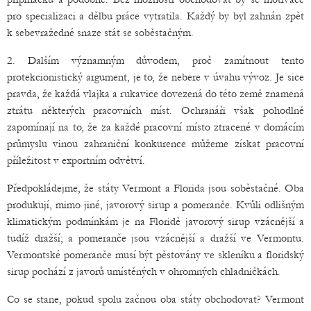
pro specializaci a dělbu práce vytratila. Každý by byl zahnán zpět
k sebevražedné snaze stát se soběstačným.
2. Dalším významným důvodem, proč zamítnout tento
protekcionistický argument, je to, že nebere v úvahu vývoz. Je sice
pravda, že každá vlajka a rukavice dovezená do této země znamená
ztrátu některých pracovních míst. Ochranáři však pohodlně
zapomínají na to, že za každé pracovní místo ztracené v domácím
průmyslu vinou zahraniční konkurence můžeme získat pracovní
příležitost v exportním odvětví.
Předpokládejme, že státy Vermont a Florida jsou soběstačné. Oba
produkují, mimo jiné, javorový sirup a pomeranče. Kvůli odlišným
klimatickým podmínkám je na Floridě javorový sirup vzácnější a
tudíž dražší; a pomeranče jsou vzácnější a dražší ve Vermontu.
Vermontské pomeranče musí být pěstovány ve skleníku a floridský
sirup pochází z javorů umístěných v ohromných chladničkách.
Co se stane, pokud spolu začnou oba státy obchodovat? Vermont