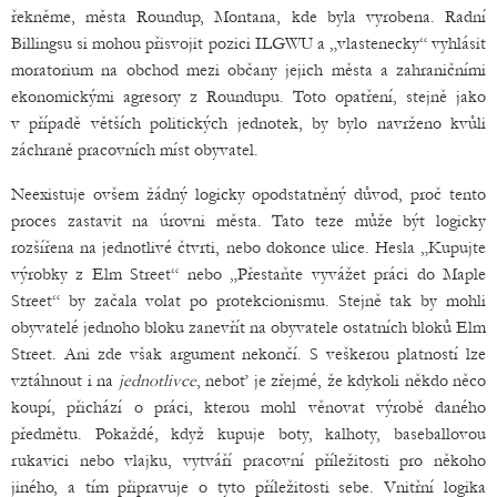
řekněme, města Roundup, Montana, kde byla vyrobena. Radní
Billingsu si mohou přisvojit pozici ILGWU a „vlastenecky“ vyhlásit
moratorium na obchod mezi občany jejich města a zahraničními
ekonomickými agresory z Roundupu. Toto opatření, stejně jako
v případě větších politických jednotek, by bylo navrženo kvůli
záchraně pracovních míst obyvatel.
Neexistuje ovšem žádný logicky opodstatněný důvod, proč tento
proces zastavit na úrovni města. Tato teze může být logicky
rozšířena na jednotlivé čtvrti, nebo dokonce ulice. Hesla „Kupujte
výrobky z Elm Street“ nebo „Přestaňte vyvážet práci do Maple
Street“ by začala volat po protekcionismu. Stejně tak by mohli
obyvatelé jednoho bloku zanevřít na obyvatele ostatních bloků Elm
Street. Ani zde však argument nekončí. S veškerou platností lze
vztáhnout i na
jednotlivce
, neboť je zřejmé, že kdykoli někdo něco
koupí, přichází o práci, kterou mohl věnovat výrobě daného
předmětu. Pokaždé, když kupuje boty, kalhoty, baseballovou
rukavici nebo vlajku, vytváří pracovní příležitosti pro někoho
jiného, a tím připravuje o tyto příležitosti sebe. Vnitřní logika