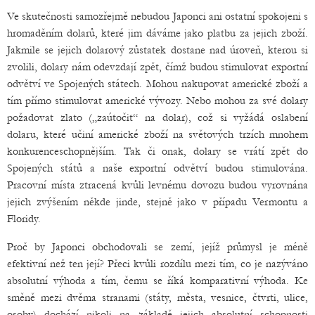
Ve skutečnosti samozřejmě nebudou Japonci ani ostatní spokojeni s
hromaděním dolarů, které jim dáváme jako platbu za jejich zboží.
Jakmile se jejich dolarový zůstatek dostane nad úroveň, kterou si
zvolili, dolary nám odevzdají zpět, čímž budou stimulovat exportní
odvětví ve Spojených státech. Mohou nakupovat americké zboží a
tím přímo stimulovat americké vývozy. Nebo mohou za své dolary
požadovat zlato („zaútočit“ na dolar), což si vyžádá oslabení
dolaru, které učiní americké zboží na světových trzích mnohem
konkurenceschopnějším. Tak či onak, dolary se vrátí zpět do
Spojených států a naše exportní odvětví budou stimulována.
Pracovní místa ztracená kvůli levnému dovozu budou vyrovnána
jejich zvýšením někde jinde, stejně jako v případu Vermontu a
Floridy.
Proč by Japonci obchodovali se zemí, jejíž průmysl je méně
efektivní než ten její? Přeci kvůli rozdílu mezi tím, co je nazýváno
absolutní výhoda a tím, čemu se říká komparativní výhoda. Ke
směně mezi dvěma stranami (státy, města, vesnice, čtvrti, ulice,
osoby) dochází nikoli na základě jejich absolutní schopnosti