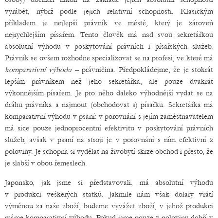
vyrábět, nýbrž podle jejich relativní schopnosti. Klasickým
příkladem je nejlepší právník ve městě, který je zároveň
nejrychlejším písařem. Tento člověk má nad svou sekretářkou
absolutní výhodu v poskytování právních i písařských služeb.
Právník se ovšem rozhodne specializovat se na profesi, ve které má
komparativní
výhodu
– právničina. Předpokládejme, že je stokrát
lepším právníkem než jeho sekretářka, ale pouze dvakrát
výkonnějším písařem. Je pro něho daleko výhodnější vydat se na
dráhu právníka a najmout (obchodovat s) písařku. Sekretářka má
komparativní výhodu v psaní: v porovnání s jejím zaměstnavatelem
má sice pouze jednoprocentní efektivitu v poskytování právních
služeb, avšak v psaní na stroji je v porovnání s ním efektivní z
poloviny. Je schopna si vydělat na živobytí skrze obchod i přesto, že
je slabší v obou řemeslech.
Japonsko, jak jsme si představovali, má absolutní výhodu
v produkci veškerých statků. Jakmile nám však dolary vrátí
výměnou za naše zboží, budeme vyvážet zboží, v jehož produkci
máme komparativní výhodu. Pokud jsme pouze z poloviny dobří v