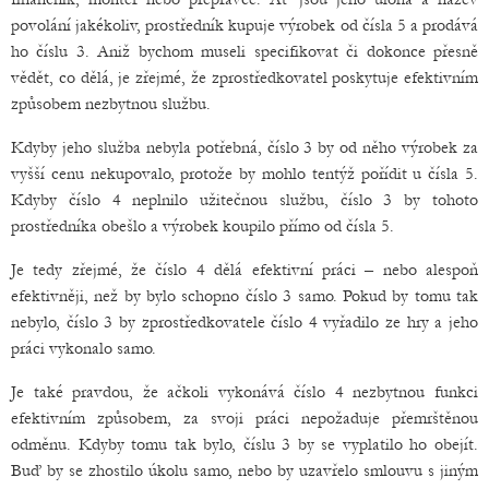
povolání jakékoliv, prostředník kupuje výrobek od čísla 5 a prodává
ho číslu 3. Aniž bychom museli specifikovat či dokonce přesně
vědět, co dělá, je zřejmé, že zprostředkovatel poskytuje efektivním
způsobem nezbytnou službu.
Kdyby jeho služba nebyla potřebná, číslo 3 by od něho výrobek za
vyšší cenu nekupovalo, protože by mohlo tentýž pořídit u čísla 5.
Kdyby číslo 4 neplnilo užitečnou službu, číslo 3 by tohoto
prostředníka obešlo a výrobek koupilo přímo od čísla 5.
Je tedy zřejmé, že číslo 4 dělá efektivní práci – nebo alespoň
efektivněji, než by bylo schopno číslo 3 samo. Pokud by tomu tak
nebylo, číslo 3 by zprostředkovatele číslo 4 vyřadilo ze hry a jeho
práci vykonalo samo.
Je také pravdou, že ačkoli vykonává číslo 4 nezbytnou funkci
efektivním způsobem, za svoji práci nepožaduje přemrštěnou
odměnu. Kdyby tomu tak bylo, číslu 3 by se vyplatilo ho obejít.
Buď by se zhostilo úkolu samo, nebo by uzavřelo smlouvu s jiným