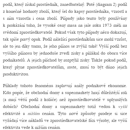
podíl, který získal prostředník, zanedbatelný. Poté (diagram 2) podíl
z konečné hodnoty zboží, který šel do kapsy prostředníka, vzrostl a
s ním vzrostla i cena zboží. Případy jako tento byly používány
k prokázání toho, že vysoké ceny masa na jaře roku 1973 měli na
svědomí zprostředkovatelé. Pokud však tyto případy něco dokazují,
tak spíše pravý opak. Podíl náležící prostředníkům sice mohl vzrůst,
ale to jen díky tomu, že jeho přínos se zvýšil také! Vyšší podíl bez
vyššího přínosu by jednoduše zvedl zisky a přilákal do oboru více
podnikatelů. A jejich příchod by rozptýlil zisky. Takže pokud podíl,
který plyne zprostředkovatelům, roste, musí to být dáno jejich
produktivitou.
Příklady tohoto fenoménu zaplavují anály podnikové ekonomie.
Kdo popře, že obchodní domy a supermarkety hrají důležitější roli
(a mají větší podíl z koláče) než zprostředkovatelé v uplynulých
dobách? Obchodní domy a supermarkety totiž vedou k
vyšší
efektivitě a
nižším
cenám. Tyto nové způsoby prodeje si sice
vyžádají více nákladů ve zprostředkovatelské fázi výroby, ale vyšší
efektivita vede k nižším cenám.