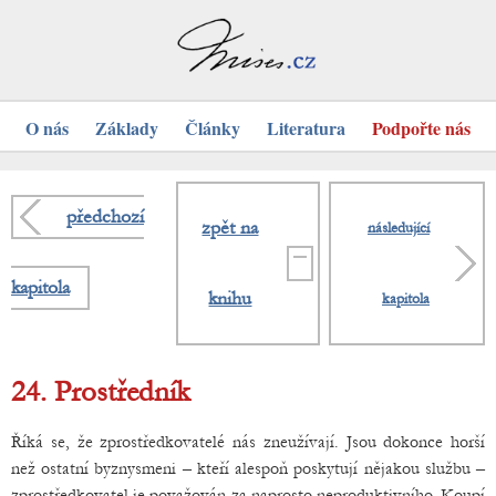
O nás
Základy
Články
Literatura
Podpořte nás
předchozí
zpět na
následující
kapitola
knihu
kapitola
24. Prostředník
Říká se, že zprostředkovatelé nás zneužívají. Jsou dokonce horší
než ostatní byznysmeni – kteří alespoň poskytují nějakou službu –
zprostředkovatel je považován za naprosto neproduktivního. Koupí