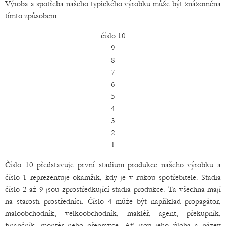
Výroba a spotřeba našeho typického výrobku může být znázorněna
tímto způsobem:
číslo 10
9
8
7
6
5
4
3
2
1
Číslo 10 představuje první stadium produkce našeho výrobku a
číslo 1 reprezentuje okamžik, kdy je v rukou spotřebitele. Stadia
číslo 2 až 9 jsou zprostředkující stadia produkce. Ta všechna mají
na starosti prostředníci. Číslo 4 může být například propagátor,
maloobchodník, velkoobchodník, makléř, agent, překupník,
finančník, montér nebo přepravce. Ať jsou jeho úloha a název