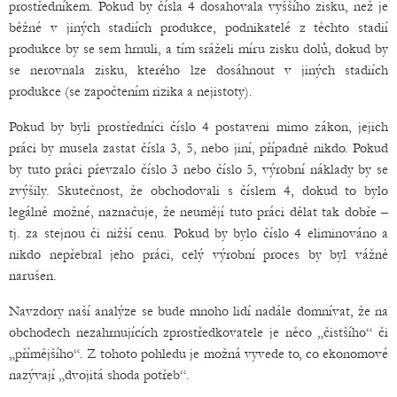
prostředníkem. Pokud by čísla 4 dosahovala vyššího zisku, než je
běžné v jiných stadiích produkce, podnikatelé z těchto stadií
produkce by se sem hrnuli, a tím sráželi míru zisku dolů, dokud by
se nerovnala zisku, kterého lze dosáhnout v jiných stadiích
produkce (se započtením rizika a nejistoty).
Pokud by byli prostředníci číslo 4 postaveni mimo zákon, jejich
práci by musela zastat čísla 3, 5, nebo jiní, případně nikdo. Pokud
by tuto práci převzalo číslo 3 nebo číslo 5, výrobní náklady by se
zvýšily. Skutečnost, že obchodovali s číslem 4, dokud to bylo
legálně možné, naznačuje, že neumějí tuto práci dělat tak dobře –
tj. za stejnou či nižší cenu. Pokud by bylo číslo 4 eliminováno a
nikdo nepřebral jeho práci, celý výrobní proces by byl vážně
narušen.
Navzdory naší analýze se bude mnoho lidí nadále domnívat, že na
obchodech nezahrnujících zprostředkovatele je něco „čistšího“ či
„přímějšího“. Z tohoto pohledu je možná vyvede to, co ekonomové
nazývají „dvojitá shoda potřeb“.