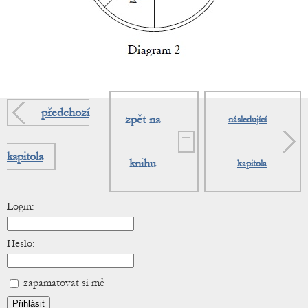
předchozí
zpět na
následující
kapitola
knihu
kapitola
Login:
Heslo:
zapamatovat si mě