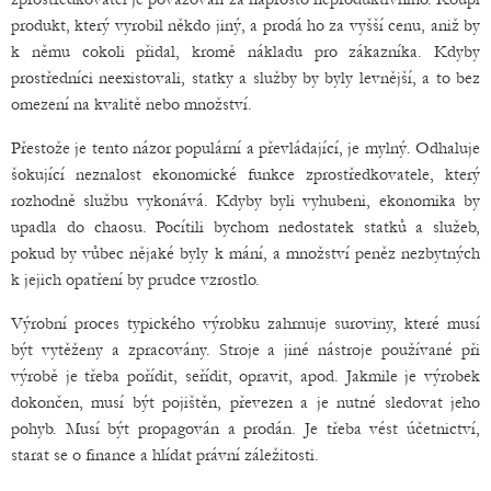
produkt, který vyrobil někdo jiný, a prodá ho za vyšší cenu, aniž by
k němu cokoli přidal, kromě nákladu pro zákazníka. Kdyby
prostředníci neexistovali, statky a služby by byly levnější, a to bez
omezení na kvalitě nebo množství.
Přestože je tento názor populární a převládající, je mylný. Odhaluje
šokující neznalost ekonomické funkce zprostředkovatele, který
rozhodně službu vykonává. Kdyby byli vyhubeni, ekonomika by
upadla do chaosu. Pocítili bychom nedostatek statků a služeb,
pokud by vůbec nějaké byly k mání, a množství peněz nezbytných
k jejich opatření by prudce vzrostlo.
Výrobní proces typického výrobku zahrnuje suroviny, které musí
být vytěženy a zpracovány. Stroje a jiné nástroje používané při
výrobě je třeba pořídit, seřídit, opravit, apod. Jakmile je výrobek
dokončen, musí být pojištěn, převezen a je nutné sledovat jeho
pohyb. Musí být propagován a prodán. Je třeba vést účetnictví,
starat se o finance a hlídat právní záležitosti.