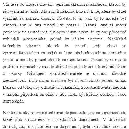
Vžijte se do situace člověka, jenž má sklenici nakládaček, kterou by
rád vyměnil za kuře. Musí najít někoho, kdo má kuře, které by chtěl
vyměnit za sklenici okurek. Představte si, jaká by to musela být
náhoda, aby se dva takoví lidé potkali. Taková „dvojitá shoda
potřeb“ je ve skutečnosti tak ojedinělým jevem, že by oba přirozeně
vyhledali prostředníka, pokud by nějaký existoval. Například
kuřechtící vlastník okurek by směnil svoje zboží se
zprostředkovatelem za nějakou lépe obchodovatelnou komoditu
(zlato) a poté by použil zlato k nákupu kuřete. Pokud by se mu to
podařilo, nemusel by nadále shánět majitele kuřete, který má zájem
o okurky. Nástupem zprostředkovatele je obchod očividně
zjednodušen.
Díky němu přestává být dvojitá shoda potřeb nutná.
Daleko od toho, aby oškubával zákazníka, zprostředkovatel naopak
v mnoha případech umožňuje, aby mohl být kýžený obchod vůbec
uskutečněn.
Některé útoky na zprostředkovatele jsou založeny na argumentech,
které jsou znázorněny v následujících diagramech. V dřívějších
dobách, což je znázorněno na diagramu 1, byla cena zboží nízká a