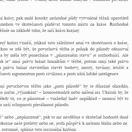
í krásy, pak malé kousky neúrodné půdy vytvořené těžaři uprostřed
 mohou ve skutečnosti přidávat tomuto místu na kráse. Rozhodně
aře na základě toho, že ničí krásu krajiny.
rý kritici vznáší, jelikož tato záležitost není ve skutečnosti o kráse,
kou se zdá být, že povrchová těžba je průnik do přírody ofensivní
da by měla být ponechána v „přirozeném stavu“ je rozhodující. Ale
jak je“ mají právo bránit horníkům v těžbě, potom mají také právo
právo bránit stavitelům stavět budovy, mosty, továrny, letiště a
sti argumentem proti civilizaci a proti užití lidské inteligence.
ují povrchovou těžbu jako „proti přírodě“ by se důrazně ohradilo,
o jiným „výjimkám“ – homosexualitě nebo míšení ras. Ukázali by, že
někdy to, co je přirozené – vražedný hněv například – nemusí být to
na naší schopnosti přesáhnout přírodu.
é“ nebo „nepřirozené“, pak to nic nesděluje o skutečné hodnotě dané
pokojuje naše potřeby nebo ne, jestli přispívá k našemu blahu nebo ne.
ozumně, splňuje tato racionální kritéria.