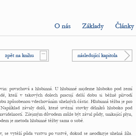
O nás
Základy
Články
zpět na knihu
následující kapitola
rovin: povrchová a hlubinná. U hlubinné najdeme hluboko pod zemí
Lidé, kteří v takových dolech pracují delší dobu si běžně přivodí
bu způsobenou vdechováním uhelných částic. Hlubinná těžba je pro
 Například závaly dolů, které uvězní stovky dělníků hluboko pod
ravidelností. Zřejmým důvodem může být zával půdy, unikající plyn,
odem je metoda hlubinné těžby sama o sobě.
v, se vytěží půda vrstvu po vrstvě, dokud se neodkryje uhelná žíla.