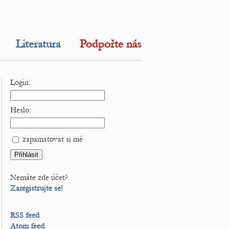
Literatura
Podpořte nás
Login:
Heslo:
zapamatovat si mě
Nemáte zde účet?
Zaregistrujte se!
RSS feed
Atom feed