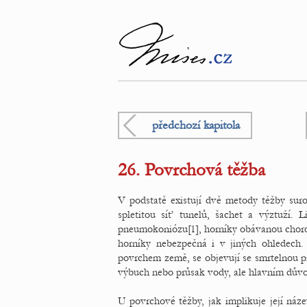
předchozí kapitola
26. Povrchová těžba
V podstatě existují dvě metody těžby su
spletitou síť tunelů, šachet a výztuží. 
pneumokoniózu[1], horníky obávanou choro
horníky nebezpečná i v jiných ohledech.
povrchem země, se objevují se smrtelnou p
výbuch nebo průsak vody, ale hlavním dův
U povrchové těžby, jak implikuje její náze