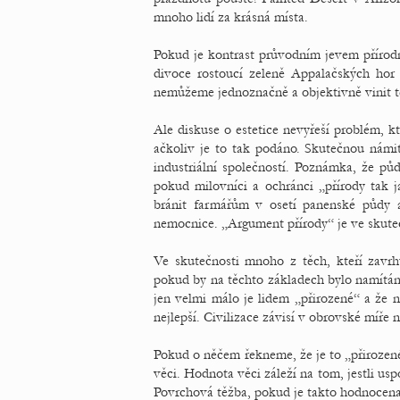
mnoho lidí za krásná místa.
Pokud je kontrast průvodním jevem přírodn
divoce rostoucí zeleně Appalačských hor
nemůžeme jednoznačně a objektivně vinit těž
Ale diskuse o estetice nevyřeší problém, kte
ačkoliv je to tak podáno. Skutečnou námit
industriální společností. Poznámka, že pů
pokud milovníci a ochránci „přírody tak 
bránit farmářům v osetí panenské půdy a 
nemocnice. „Argument přírody“ je ve skutečno
Ve skutečnosti mnoho z těch, kteří zavrh
pokud by na těchto základech bylo namítán
jen velmi málo je lidem „přirozené“ a že 
nejlepší. Civilizace závisí v obrovské míře 
Pokud o něčem řekneme, že je to „přirozen
věci. Hodnota věci záleží na tom, jestli us
Povrchová těžba, pokud je takto hodnocena r