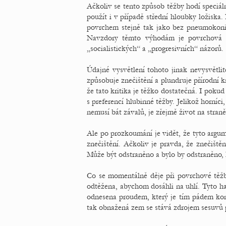
Ačkoliv se tento způsob těžby hodí speciál
použít i v případě střední hloubky ložiska
povrchem stejně tak jako bez pneumokoni
Navzdory těmto výhodám je povrchová t
„socialistických“ a „progresivních“ názorů.
Údajné vysvětlení tohoto jinak nevysvětlit
způsobuje znečištění a plundruje přírodní k
že tato kritika je těžko dostatečná. I poku
s preferencí hlubinné těžby. Jelikož horníc
nemusí bát závalů, je zřejmě život na stran
Ale po prozkoumání je vidět, že tyto arg
znečištění. Ačkoliv je pravda, že znečiště
Může být odstraněno a bylo by odstraněno,
Co se momentálně děje při povrchové těžb
odtěžena, abychom dosáhli na uhlí. Tyto ha
odnesena proudem, který je tím pádem kon
tak obnažená zem se stává zdrojem sesuvů p