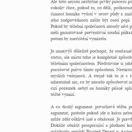
Ale toto nejsou nezbytné prvky procesu po
cokoliv chce, pokud to, co dělá, poškozuj
činnost horníka vyústí v sesuv půdy a zni
jeho zodpovědnosti může být osetí popř.
Pokud by těžební společnosti musely nést p
měli garantované preventivní soudní příka
potom by znečištění vymizelo.
Je nanejvýš důležité pochopit, že součas
status, ale místo toho je kompletně způso
těžebním společnostem. Představme si jaké
porušovat právo tímto způsobem. Neexistuj
myslích veřejnosti. A stejně tak to je 
inherentně nic, co by muselo způsobovat zn
cizí pozemek nebyl na horníky přísně ap
těžbě vymizí.
A co druhý argument: povrchová těžba pus
argument, protože pokud jde o krásu nebo e
může zdát ošklivé jiné a obráceně. Je pravd
Dokáže obrátit prosperující a plodnou kra
prázdnotu pouště! Painted Desert v Ariz