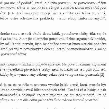
ně pro uhelné podloží, které je blízko povrchu, lze povrchovou těžbu
. Povrchová těžba se obejde bez zásypů a dalších forem uvěznění pod
ózy. Je to také mnohem levnější metoda těžby než těžba hlubinná.
ěžba ostře odsuzována prakticky všemi zdroji „informovaných“,
elného stavu se točí okolo dvou kritik povrchové těžby: říká se, že
rásu krajiny. Ale z již z letmého průzkumu těchto argumentů je vidět,
d by měli kritici pravdu, bylo by obtížné srovnat humanistické podněty
i, kteří pracují v povrchových dolech, netrpí pneumokoniózou a ani se
ě povrchové těžby.
umenty nejsou v žádném případě správné. Nejprve uvažujme argument
ní je výsledkem povrchové těžby, není to nezbytně její průvodní jev.
 kdyby byly vynucovány zákony zakazující vstup na cizí pozemek.[2]
ě je to, že se někam navezou vysoké haldy země, která musela být
ldy se obvykle navrší blízko vodních toků. Značná část haldy je pak
taminován a postupně kontaminuje vše, co mu stojí v cestě. Stejně
ůdy a tak je v důsledku práce těžařů ohroženo životní prostředí.