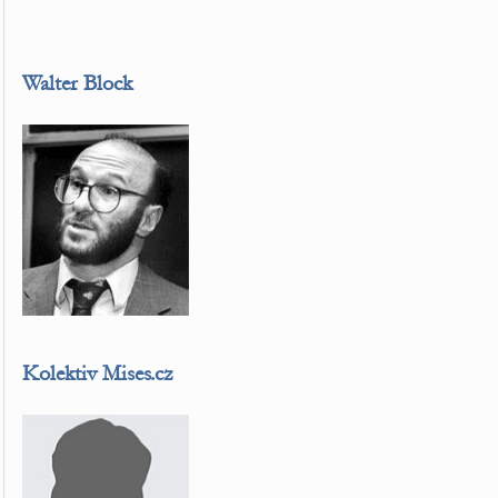
Walter Block
Kolektiv Mises.cz