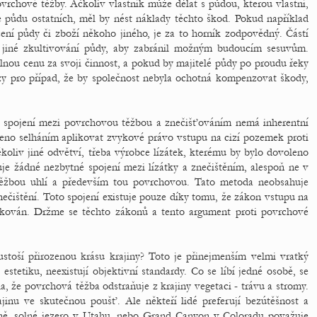
vrchové těžby. Ačkoliv vlastník může dělat s půdou, kterou vlastní,
e půdu ostatních, měl by nést náklady těchto škod. Pokud například
čení půdy či zboží někoho jiného, je za to horník zodpovědný. Částí
 jiné zkultivování půdy, aby zabránil možným budoucím sesuvům.
lnou cenu za svoji činnost, a pokud by majitelé půdy po proudu řeky
zy pro případ, že by společnost nebyla ochotná kompenzovat škody,
né spojení mezi povrchovou těžbou a znečišťováním nemá inherentní
beno selháním aplikovat zvykové právo vstupu na cizí pozemek proti
koliv jiné odvětví, třeba výrobce lízátek, kterému by bylo dovoleno
e žádné nezbytné spojení mezi lízátky a znečištěním, alespoň ne v
s těžbou uhlí a především tou povrchovou. Tato metoda neobsahuje
ečištění. Toto spojení existuje pouze díky tomu, že zákon vstupu na
likován. Držme se těchto zákonů a tento argument proti povrchové
toší přirozenou krásu krajiny? Toto je přinejmenším velmi vratký
stetiku, neexistují objektivní standardy. Co se líbí jedné osobě, se
a, že povrchová těžba odstraňuje z krajiny vegetaci - trávu a stromy.
jinu ve skutečnou poušť. Ale někteří lidé preferují bezútěšnost a
oně, solné jezero v Utahu, nebo Grand Canyon v Coloradu považuje