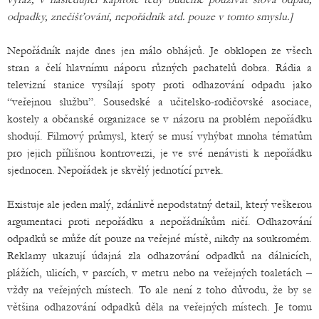
odpadky, znečišťování, nepořádník atd. pouze v tomto smyslu.]
Nepořádník najde dnes jen málo obhájců. Je obklopen ze všech
stran a čelí hlavnímu náporu různých pachatelů dobra. Rádia a
televizní stanice vysílají spoty proti odhazování odpadu jako
“veřejnou službu”. Sousedské a učitelsko-rodičovské asociace,
kostely a občanské organizace se v názoru na problém nepořádku
shodují. Filmový průmysl, který se musí vyhýbat mnoha tématům
pro jejich přílišnou kontroverzi, je ve své nenávisti k nepořádku
sjednocen. Nepořádek je skvělý jednotící prvek.
Existuje ale jeden malý, zdánlivě nepodstatný detail, který veškerou
argumentaci proti nepořádku a nepořádníkům ničí. Odhazování
odpadků se může dít pouze na veřejné místě, nikdy na soukromém.
Reklamy ukazují údajná zla odhazování odpadků na dálnicích,
plážích, ulicích, v parcích, v metru nebo na veřejných toaletách –
vždy na veřejných místech. To ale není z toho důvodu, že by se
většina odhazování odpadků děla na veřejných místech. Je tomu