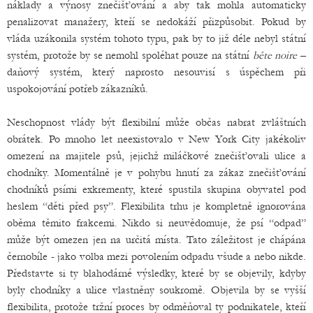
náklady a výnosy znečišťování a aby tak mohla automaticky
penalizovat manažery, kteří se nedokáží přizpůsobit. Pokud by
vláda uzákonila systém tohoto typu, pak by to již déle nebyl státní
systém, protože by se nemohl spoléhat pouze na státní
bête noire
–
daňový systém, který naprosto nesouvisí s úspěchem při
uspokojování potřeb zákazníků.
Neschopnost vlády být flexibilní může občas nabrat zvláštních
obrátek. Po mnoho let neexistovalo v New York City jakékoliv
omezení na majitele psů, jejichž miláčkové znečišťovali ulice a
chodníky. Momentálně je v pohybu hnutí za zákaz znečišťování
chodníků psími exkrementy, které spustila skupina obyvatel pod
heslem “děti před psy”. Flexibilita trhu je kompletně ignorována
oběma těmito frakcemi. Nikdo si neuvědomuje, že psí “odpad”
může být omezen jen na určitá místa. Tato záležitost je chápána
černobíle - jako volba mezi povolením odpadu všude a nebo nikde.
Představte si ty blahodárné výsledky, které by se objevily, kdyby
byly chodníky a ulice vlastněny soukromě. Objevila by se vyšší
flexibilita, protože tržní proces by odměňoval ty podnikatele, kteří