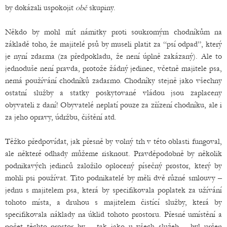
by dokázali uspokojit
obě
skupiny.
Někdo by mohl mít námitky proti soukromým chodníkům na
základě toho, že majitelé psů by museli platit za “psí odpad”, který
je nyní zdarma (za předpokladu, že není úplně zakázaný). Ale to
jednoduše není pravda, protože žádný jedinec, včetně majitele psa,
nemá používání chodníků zadarmo. Chodníky stejně jako všechny
ostatní služby a statky poskytované vládou jsou zaplaceny
obyvateli z daní! Obyvatelé neplatí pouze za zřízení chodníku, ale i
za jeho opravy, údržbu, čištění atd.
Těžko předpovídat, jak přesně by volný trh v této oblasti fungoval,
ale některé odhady můžeme risknout. Pravděpodobně by několik
podnikavých jedinců založilo oplocený písečný prostor, který by
mohli psi používat. Tito podnikatelé by měli dvě různé smlouvy –
jednu s majitelem psa, která by specifikovala poplatek za užívání
tohoto místa, a druhou s majitelem čistící služby, která by
specifikovala náklady na úklid tohoto prostoru. Přesné umístění a
počet těchto prostor by – tak jako u všech služeb – byl určen