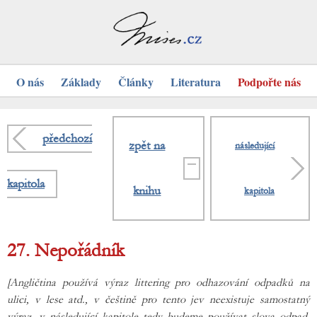
O nás
Základy
Články
Literatura
Podpořte nás
předchozí
zpět na
následující
kapitola
knihu
kapitola
27. Nepořádník
[Angličtina používá výraz littering pro odhazování odpadků na
ulici, v lese atd., v češtině pro tento jev neexistuje samostatný
výraz, v následující kapitole tedy budeme používat slova odpad,