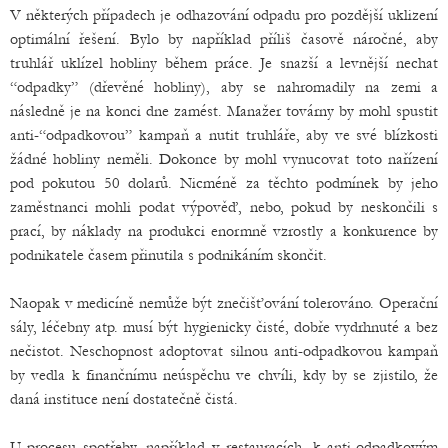
V některých případech je odhazování odpadu pro pozdější uklizení
optimální řešení. Bylo by například příliš časově náročné, aby
truhlář uklízel hobliny během práce. Je snazší a levnější nechat
“odpadky” (dřevěné hobliny), aby se nahromadily na zemi a
následně je na konci dne zamést. Manažer továrny by mohl spustit
anti-“odpadkovou” kampaň a nutit truhláře, aby ve své blízkosti
žádné hobliny neměli. Dokonce by mohl vynucovat toto nařízení
pod pokutou 50 dolarů. Nicméně za těchto podmínek by jeho
zaměstnanci mohli podat výpověď, nebo, pokud by neskončili s
prací, by náklady na produkci enormně vzrostly a konkurence by
podnikatele časem přinutila s podnikáním skončit.
Naopak v medicíně nemůže být znečišťování tolerováno. Operační
sály, léčebny atp. musí být hygienicky čisté, dobře vydrhnuté a bez
nečistot. Neschopnost adoptovat silnou anti-odpadkovou kampaň
by vedla k finančnímu neúspěchu ve chvíli, kdy by se zjistilo, že
daná instituce není dostatečně čistá.
U procesu spotřeby, například v restauracích, k anti-odpadkovým