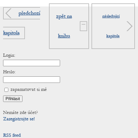
předchozí
zpět na
následující
kapitola
knihu
kapitola
Login:
Heslo:
zapamatovat si mě
Nemáte zde účet?
Zaregistrujte se!
RSS feed