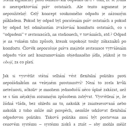
o nerespektování práv ostatních. Ale tento argument je
nepoužitelný. Celý koncept soukromého odpadu je názorným
příkladem. Pokud by odpad byl porušením práv ostatních a pokud
by odpad byl odmítnutím zvažování komfortu ostatních, co s
“odpadem” v restauracích, na stadionech, v továrnách, atd.? Odpad
je na volném trhu způsob, kterak uspokojit touhy zákazníků po
komfortu. Člověk neporušuje práva majitele restaurace vytvářením
odpadu více než konzumováním objednaného jídla, jelikož je to
obojí
, za co platí.
Jak si vysvětlit státní selhání vést flexibilní politiku proti
nepořádníkům na veřejném prostranství? Není to zcela kvůli
netečnosti, ačkoliv je mnohem jednodušší něco úplně zakázat, než
se s tím nějakým rozumným způsobem zabývat. Vysvětlení je, že
žádná vláda, bez ohledu na to, nakolik je zainteresovaná nebo
nakolik z toho může mít prospěch, nemůže udržovat flexibilní
odpadovou politiku. Taková politika musí být postavena na
cenovém systému – systému zisků a ztrát – aby mohla měřit