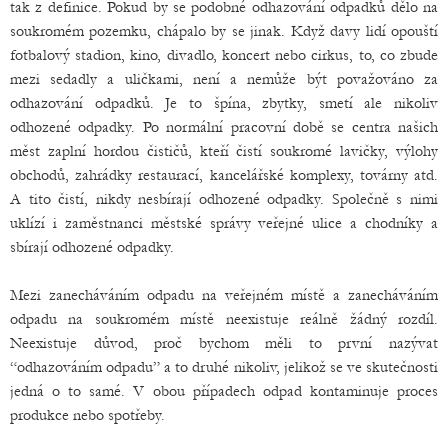
tak z definice. Pokud by se podobné odhazování odpadků dělo na
soukromém pozemku, chápalo by se jinak. Když davy lidí opouští
fotbalový stadion, kino, divadlo, koncert nebo cirkus, to, co zbude
mezi sedadly a uličkami, není a nemůže být považováno za
odhazování odpadků. Je to špína, zbytky, smetí ale nikoliv
odhozené odpadky. Po normální pracovní době se centra našich
měst zaplní hordou čističů, kteří čistí soukromé lavičky, výlohy
obchodů, zahrádky restaurací, kancelářské komplexy, továrny atd.
A tito čistí, nikdy nesbírají odhozené odpadky. Společně s nimi
uklízí i zaměstnanci městské správy veřejné ulice a chodníky a
sbírají odhozené odpadky.
Mezi zanecháváním odpadu na veřejném místě a zanecháváním
odpadu na soukromém místě neexistuje reálně žádný rozdíl.
Neexistuje důvod, proč bychom měli to první nazývat
“odhazováním odpadu” a to druhé nikoliv, jelikož se ve skutečnosti
jedná o to samé. V obou případech odpad kontaminuje proces
produkce nebo spotřeby.