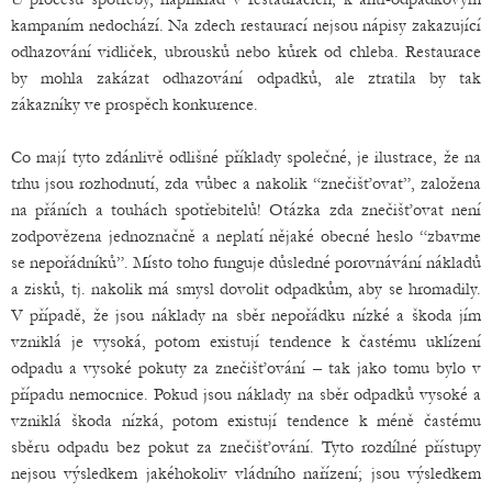
kampaním nedochází. Na zdech restaurací nejsou nápisy zakazující
odhazování vidliček, ubrousků nebo kůrek od chleba. Restaurace
by mohla zakázat odhazování odpadků, ale ztratila by tak
zákazníky ve prospěch konkurence.
Co mají tyto zdánlivě odlišné příklady společné, je ilustrace, že na
trhu jsou rozhodnutí, zda vůbec a nakolik “znečišťovat”, založena
na přáních a touhách spotřebitelů! Otázka zda znečišťovat není
zodpovězena jednoznačně a neplatí nějaké obecné heslo “zbavme
se nepořádníků”. Místo toho funguje důsledné porovnávání nákladů
a zisků, tj. nakolik má smysl dovolit odpadkům, aby se hromadily.
V případě, že jsou náklady na sběr nepořádku nízké a škoda jím
vzniklá je vysoká, potom existují tendence k častému uklízení
odpadu a vysoké pokuty za znečišťování – tak jako tomu bylo v
případu nemocnice. Pokud jsou náklady na sběr odpadků vysoké a
vzniklá škoda nízká, potom existují tendence k méně častému
sběru odpadu bez pokut za znečišťování. Tyto rozdílné přístupy
nejsou výsledkem jakéhokoliv vládního nařízení; jsou výsledkem