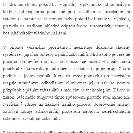
Na druhou stranu, pokud by se zjistilo, že plechovky od limonády a
krabice od popcornu pohozené pod sedadlem na baseballovém
stadionu jsou přenašeči nemocí, nebo pokud by bránily ve výhledu,
pravidla na stadionu ohledně odpadu by se automaticky změnila,
bez jakéhokoliv vládního nařízení.
V případě veřejného prostranství neexistuje dokonale sladěný
systém reagující na potřeby a přání zákazníků. Místo toho je veřejné
prostranství revírem státu a stát posuzuje požadavky zákazníků
poněkud velkopanským způsobem – v podstatě je ignoruje. Státní
podnik je jediný podnik, který na vyšší poptávku po znečištění
reaguje umíněným odhodláním eliminovat jej, a tak se odmítá
přizpůsobit přáním zákazníků a měnícím se technologiím. Zákon je
zákon. Stát může fungovat tímto způsobem, protože stojí mimo trh.
Nezískává zdroje na základě tržního procesu dobrovolné směny.
Získává zdroje zdaňováním, procesem naprosto nereflektujícím
schopnost uspokojit zákazníky.
Státní argumenty proti odhazování odpadků tkví v tom, že se jedná