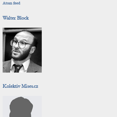
Atom feed
Walter Block
Kolektiv Mises.cz