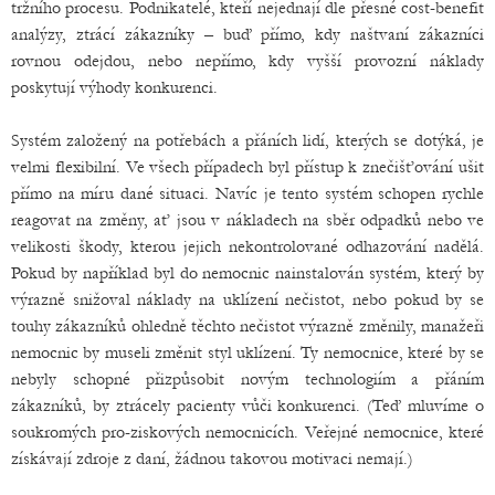
tržního procesu. Podnikatelé, kteří nejednají dle přesné cost-benefit
analýzy, ztrácí zákazníky – buď přímo, kdy naštvaní zákazníci
rovnou odejdou, nebo nepřímo, kdy vyšší provozní náklady
poskytují výhody konkurenci.
Systém založený na potřebách a přáních lidí, kterých se dotýká, je
velmi flexibilní. Ve všech případech byl přístup k znečišťování ušit
přímo na míru dané situaci. Navíc je tento systém schopen rychle
reagovat na změny, ať jsou v nákladech na sběr odpadků nebo ve
velikosti škody, kterou jejich nekontrolované odhazování nadělá.
Pokud by například byl do nemocnic nainstalován systém, který by
výrazně snižoval náklady na uklízení nečistot, nebo pokud by se
touhy zákazníků ohledně těchto nečistot výrazně změnily, manažeři
nemocnic by museli změnit styl uklízení. Ty nemocnice, které by se
nebyly schopné přizpůsobit novým technologiím a přáním
zákazníků, by ztrácely pacienty vůči konkurenci. (Teď mluvíme o
soukromých pro-ziskových nemocnicích. Veřejné nemocnice, které
získávají zdroje z daní, žádnou takovou motivaci nemají.)