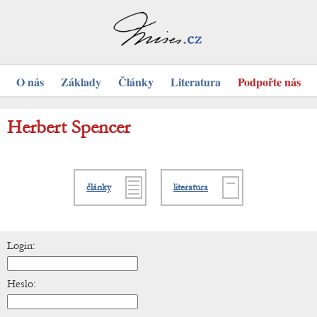
O nás
Základy
Články
Literatura
Podpořte nás
Herbert Spencer
články
literatura
Login:
Heslo: