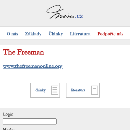
O nás
Základy
Články
Literatura
Podpořte nás
The Freeman
www.thefreemanonline.org
články
literatura
Login:
Heslo: