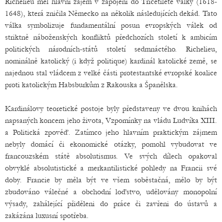
Richelieu měl hlavní zájem v zapojení do Třicetileté války (1618-
1648), která zničila Německo na několik následujících dekád. Tato
válka symbolizuje fundamentální posun evropských válek od
striktně náboženských konfliktů předchozích století k ambicím
politických národních-států století sedmnáctého. Richelieu,
nominálně katolický (i když politique) kardinál katolické země, se
najednou stal vládcem z velké části protestantské evropské koalice
proti katolickým Habsburkům z Rakouska a Španělska.
Kardinálovy teoretické postoje byly představeny ve dvou knihách
napsaných koncem jeho života, Vzpomínky na vládu Ludvíka XIII.
a Politická zpověď. Zatímco jeho hlavním praktickým zájmem
nebyly domácí či ekonomické otázky, pomohl vybudovat ve
francouzském státě absolutismus. Ve svých dílech opakoval
obvyklé absolutistické a merkantilistické pohledy na Francii své
doby. Francie by měla být ve všem soběstačná, mělo by být
zbudováno válečné a obchodní loďstvo, udělovány monopolní
výsady, zahálející přiděleni do práce či zavřeni do ústavů a
zakázána luxusní spotřeba.