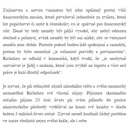
Zajímavou a novou variantou byl jeho upřímný postoj vůči
francouzským masám, které považoval jednoduše za zvířata, která
lze popichovat či nutit k čemukoliv, co je správné pro francouzský
stát. Daně by tedy neměly být příliš vysoké, aby nebyl odrazen
obchod a průmysl, avšak neměly by být ani nízké, aby se veřejnost
neměla moc dobře. Protože pokud budou lidé spokojení a samolibí,
potom by bylo nemožné „je zahrnout pravidly a povinnostmi“.
Richelieu se odhalil v komentáři, když tvrdil, že „je nezbytné
srovnávat je [lidi] s mulami, které jsou zvyklé na lopotu a více než
práce je kazí dlouhý odpočinek“.
Je zjevné, že při obhajobě zájmů národního státu a svého monarchy
nezanedbal Richelieu své vlastní zájmy. Příjemce skromného
ročního příjmu 25 tisíc livres při svém příhodu do pozice
ministerského předsedy vydělával na konci své kariéry v úřadu
kolem 3 miliónů livres ročně. Zjevně neměl kardinál žádný problém
ve snaze obohatit nejen svého krále, ale i sebe.