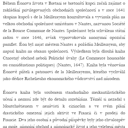
Během Éonova života v Bretani se bretonští kupci začali zajímat o
zakládání privilegovaných obchodních společností a v roce 1641
skupina kupců s de la Meillerayem konzultovala a vyvinula plán na
velkou obchodní společnost umístěnou v Nantes, nazvanou Société
de la Bourse Commune de Nantes. Společnost byla schválena státní
radou v roce 1646, avšak vyprovokovala anonymní opoziční
pamflet. Éon byl najat městem Nantes a požádán Meillerayem, aby
napsal knihu na obranu společnosti. Výsledkem byla dlouhá kniha
Ctnostný obchod neboli Politické úvahy (Le Commerce honorable
ou considérations politiques) (Nantes, 1647). Kniha byla věnována
Éonově příteli a patronovi de la Meillerayemu, kterého vychválil
jako dědice Richelieuho ekonomického vůdcovství nad národem.
Éonova kniha byla souborem standardního merkantilistického
učení a nemusí zde být do detailu rozebírána. Téměř si nezadal s
Montchrétienem v nenávisti k cizincům a ve svém přání
drastického omezení jejich aktivit ve Francii či v prodeji do
Francie. Dva jeho osobní a původní příspěvky byly jeho chvalozpěv
na moře, námořní obchod a námořnický život a jeho velebení města