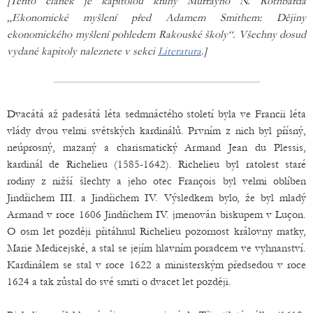
[Tento článek je kapitolou knihy Murrayho N. Rothbarda
„Ekonomické myšlení před Adamem Smithem: Dějiny
ekonomického myšlení pohledem Rakouské školy“.
Všechny dosud
vydané kapitoly naleznete v sekci
Literatura
.
]
Dvacátá až padesátá léta sedmnáctého století byla ve Francii léta
vlády dvou velmi světských kardinálů. Prvním z nich byl přísný,
neúprosný, mazaný a charismatický Armand Jean du Plessis,
kardinál de Richelieu (1585-1642). Richelieu byl ratolest staré
rodiny z nižší šlechty a jeho otec François byl velmi oblíben
Jindřichem III. a Jindřichem IV. Výsledkem bylo, že byl mladý
Armand v roce 1606 Jindřichem IV. jmenován biskupem v Luçon.
O osm let později přitáhnul Richelieu pozornost královny matky,
Marie Medicejské, a stal se jejím hlavním poradcem ve vyhnanství.
Kardinálem se stal v roce 1622 a ministerským předsedou v roce
1624 a tak zůstal do své smrti o dvacet let později.