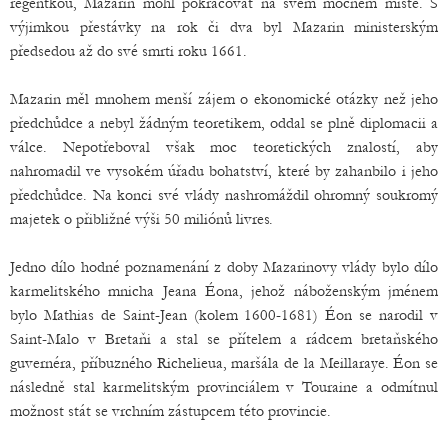
regentkou, Mazarin mohl pokračovat na svém mocném místě. S
výjimkou přestávky na rok či dva byl Mazarin ministerským
předsedou až do své smrti roku 1661.
Mazarin měl mnohem menší zájem o ekonomické otázky než jeho
předchůdce a nebyl žádným teoretikem, oddal se plně diplomacii a
válce. Nepotřeboval však moc teoretických znalostí, aby
nahromadil ve vysokém úřadu bohatství, které by zahanbilo i jeho
předchůdce. Na konci své vlády nashromáždil ohromný soukromý
majetek o přibližné výši 50 miliónů livres.
Jedno dílo hodné poznamenání z doby Mazarinovy vlády bylo dílo
karmelitského mnicha Jeana Éona, jehož náboženským jménem
bylo Mathias de Saint-Jean (kolem 1600-1681) Éon se narodil v
Saint-Malo v Bretaňi a stal se přítelem a rádcem bretaňského
guvernéra, příbuzného Richelieua, maršála de la Meillaraye. Éon se
následně stal karmelitským provinciálem v Touraine a odmítnul
možnost stát se vrchním zástupcem této provincie.