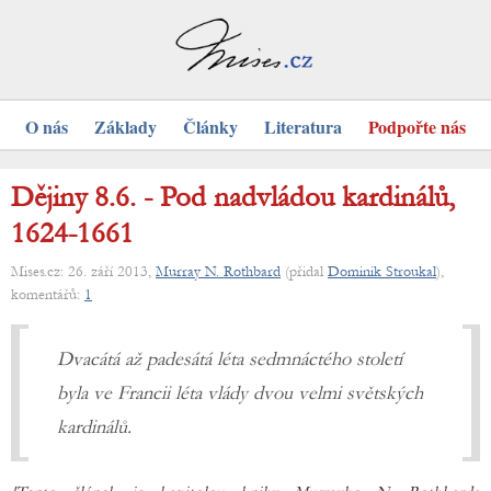
O nás
Základy
Články
Literatura
Podpořte nás
Dějiny 8.6. - Pod nadvládou kardinálů,
1624-1661
Mises.cz: 26. září 2013,
Murray N. Rothbard
(přidal
Dominik Stroukal
),
komentářů:
1
Dvacátá až padesátá léta sedmnáctého století
byla ve Francii léta vlády dvou velmi světských
kardinálů.