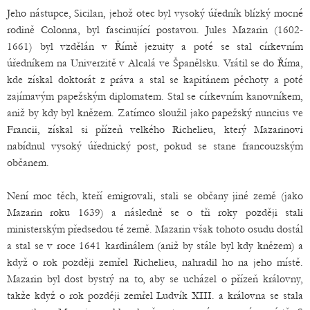
Jeho nástupce, Sicilan, jehož otec byl vysoký úředník blízký mocné
rodině Colonna, byl fascinující postavou. Jules Mazarin (1602-
1661) byl vzdělán v Římě jezuity a poté se stal církevním
úředníkem na Univerzitě v Alcalá ve Španělsku. Vrátil se do Říma,
kde získal doktorát z práva a stal se kapitánem pěchoty a poté
zajímavým papežským diplomatem. Stal se církevním kanovníkem,
aniž by kdy byl knězem. Zatímco sloužil jako papežský nuncius ve
Francii, získal si přízeň velkého Richelieu, který Mazarinovi
nabídnul vysoký úřednický post, pokud se stane francouzským
občanem.
Není moc těch, kteří emigrovali, stali se občany jiné země (jako
Mazarin roku 1639) a následně se o tři roky později stali
ministerským předsedou té země. Mazarin však tohoto osudu dostál
a stal se v roce 1641 kardinálem (aniž by stále byl kdy knězem) a
když o rok později zemřel Richelieu, nahradil ho na jeho místě.
Mazarin byl dost bystrý na to, aby se ucházel o přízeň královny,
takže když o rok později zemřel Ludvík XIII. a královna se stala