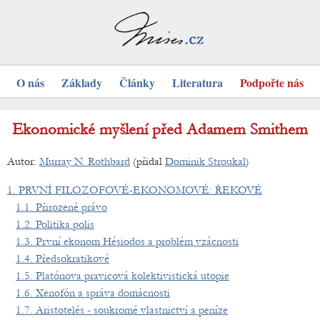
O nás
Základy
Články
Literatura
Podpořte nás
Ekonomické myšlení před Adamem Smithem
Autor:
Murray N. Rothbard
(přidal
Dominik Stroukal
)
1. PRVNÍ FILOZOFOVÉ-EKONOMOVÉ: ŘEKOVÉ
1.1. Přirozené právo
1.2. Politika polis
1.3. První ekonom Hésiodos a problém vzácnosti
1.4. Předsokratikové
1.5. Platónova pravicová kolektivistická utopie
1.6. Xenofón a správa domácnosti
1.7. Aristotelés - soukromé vlastnictví a peníze