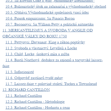
10.3. Sir Edward Coke a jeho „ekonomický liberalismus“
10.4. Bulionistický útok na zahraniční a východoindický obchod
10.5. Obhájci Východoindické společnosti vrací úder
10.6. Prorok empiricismu: Sir Francis Bacon
10.7. Baconovci: Sir William Petty a politická aritmetika
11. MERKANTILISMUS A SVOBODA V ANGLII OD
OBČANSKÉ VÁLKY DO ROKU 1750
11.1. Pettyovci: Davenant, King a zákon poptávky
11.2. Svoboda a vlastnictví: Levelleři a Locke
11.3. Child, Locke, úroková míra a ražba
11.4. Bratři Northové, dedukce za axiomů a toryovské laissez-
faire
11.5. Inflacionisté
11.6. Odpověď zastánců tvrdé měny
11.7. Laissez-faire v polovině století: Tucker a Townshend
12. RICHARD CANTILLON
12.1. Richard Cantillon
12.2. Richard Cantillon - Metodologie
12.3. Richard Cantillon - Hodnota a cena