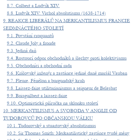
8.7. Colbert a Ludvík XIV.
8.8. Ludvík XIV: Vrchol absolutismu (1638-1714)
9. REAKCE LIBERÁLŮ NA MERKANTILISMUS FRANCIE
SEDMNÁCTÉHO STOLETÍ
9.1. Povstání croquantů
9.2. Claude Joly a fronde
9.3. Jediná daň
9.4. Rostoucí odpor obchodníků a šlechty proti kolektivismu
9.5. Obchodníci a obchodní rada
9.6. Královský inženýr a zastánce jediné daně maršál Vauban
9.7. Fleure, Fénélon a burgundský kruh
9.8. Laissez-faire utilitarianismus a seigneur de Belesbat
9.9. Boisguilbert a laissez-faire
9.10. Optimistická příručka na sklonku století
10. MERKANTILISMUS A SVOBODA V ANGLII OD
TUDOROVCŮ PO OBČANSKOU VÁLKU
10.1. Tudorovský a stuartovský absolutismus
10.2. Sir Thomas Smith: Merkantilistický zastánce tvrdé měny