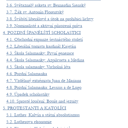
3.6. Světaznalý asketa sv. Bernardin Sienský
3.7. Žák sv. Antonín Florentský
3.8. Švábští liberálové a útok na prohibici lichvy
3.9. Nominalisté a aktivní přirozená práva
4. POZDNÍ ŠPANĚLŠTÍ SCHOLASTICI
4.1. Obchodní expanze šestnáctého století
4.2. Liberální tomista kardinál Kajetán
4.3. Škola Salamanky: První generace
4.4. Škola Salamanky: Azpilcueta a Medina
4.5. Škola salamanky: Vrcholná léta
4.6. Pozdní Salamanka
4.7. Vzdělaný extrémista Juan de Mariana
4.8. Pozdní Salamanka: Lessius a de Lugo
4.9. Úpadek scholastiky
4.10. Sprosté loučení: Bouře nad jezuity
5. PROTESTANTI A KATOLÍCI
5.1. Luther, Kalvín a státní absolutismus
5.2. Lutherova ekonomie