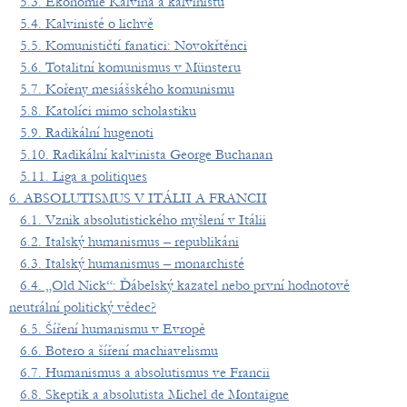
5.3. Ekonomie Kalvína a kalvinistů
5.4. Kalvinisté o lichvě
5.5. Komunističtí fanatici: Novokřtěnci
5.6. Totalitní komunismus v Münsteru
5.7. Kořeny mesiášského komunismu
5.8. Katolíci mimo scholastiku
5.9. Radikální hugenoti
5.10. Radikální kalvinista George Buchanan
5.11. Liga a politiques
6. ABSOLUTISMUS V ITÁLII A FRANCII
6.1. Vznik absolutistického myšlení v Itálii
6.2. Italský humanismus – republikáni
6.3. Italský humanismus – monarchisté
6.4. „Old Nick“: Ďábelský kazatel nebo první hodnotově
neutrální politický vědec?
6.5. Šíření humanismu v Evropě
6.6. Botero a šíření machiavelismu
6.7. Humanismus a absolutismus ve Francii
6.8. Skeptik a absolutista Michel de Montaigne