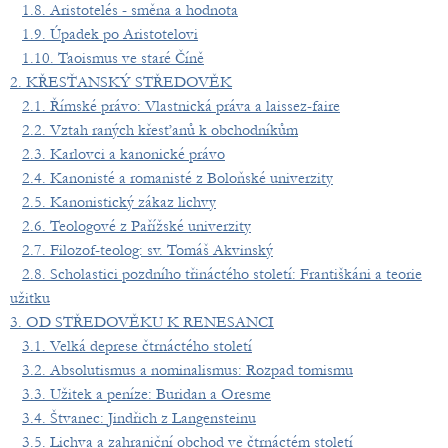
1.8. Aristotelés - směna a hodnota
1.9. Úpadek po Aristotelovi
1.10. Taoismus ve staré Číně
2. KŘESŤANSKÝ STŘEDOVĚK
2.1. Římské právo: Vlastnická práva a laissez-faire
2.2. Vztah raných křesťanů k obchodníkům
2.3. Karlovci a kanonické právo
2.4. Kanonisté a romanisté z Boloňské univerzity
2.5. Kanonistický zákaz lichvy
2.6. Teologové z Pařížské univerzity
2.7. Filozof-teolog: sv. Tomáš Akvinský
2.8. Scholastici pozdního třináctého století: Františkáni a teorie
užitku
3. OD STŘEDOVĚKU K RENESANCI
3.1. Velká deprese čtrnáctého století
3.2. Absolutismus a nominalismus: Rozpad tomismu
3.3. Užitek a peníze: Buridan a Oresme
3.4. Štvanec: Jindřich z Langensteinu
3.5. Lichva a zahraniční obchod ve čtrnáctém století