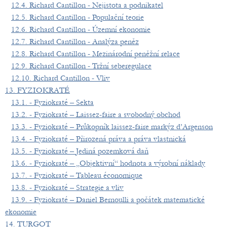
12.4. Richard Cantillon - Nejistota a podnikatel
12.5. Richard Cantillon - Populační teorie
12.6. Richard Cantillon - Územní ekonomie
12.7. Richard Cantillon - Analýza peněz
12.8. Richard Cantillon - Mezinárodní peněžní relace
12.9. Richard Cantillon - Tržní seberegulace
12.10. Richard Cantillon - Vliv
13. FYZIOKRATÉ
13.1. - Fyziokraté – Sekta
13.2. - Fyziokraté – Laissez-faire a svobodný obchod
13.3. - Fyziokraté – Průkopník laissez-faire markýz d’Argenson
13.4. - Fyziokraté – Přirozená práva a práva vlastnická
13.5. - Fyziokraté – Jediná pozemková daň
13.6. - Fyziokraté – „Objektivní“ hodnota a výrobní náklady
13.7. - Fyziokraté – Tableau économique
13.8. - Fyziokraté – Strategie a vliv
13.9. - Fyziokraté – Daniel Bernoulli a počátek matematické
ekonomie
14. TURGOT