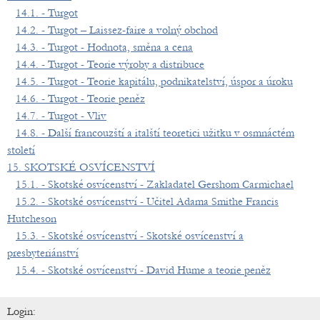
14.1. - Turgot
14.2. - Turgot – Laissez-faire a volný obchod
14.3. - Turgot - Hodnota, směna a cena
14.4. - Turgot - Teorie výroby a distribuce
14.5. - Turgot - Teorie kapitálu, podnikatelství, úspor a úroku
14.6. - Turgot - Teorie peněz
14.7. - Turgot - Vliv
14.8. - Další francouzští a italští teoretici užitku v osmnáctém
století
15. SKOTSKÉ OSVÍCENSTVÍ
15.1. - Skotské osvícenství - Zakladatel Gershom Carmichael
15.2. - Skotské osvícenství - Učitel Adama Smithe Francis
Hutcheson
15.3. - Skotské osvícenství - Skotské osvícenství a
presbyteriánství
15.4. - Skotské osvícenství - David Hume a teorie peněz
Login: