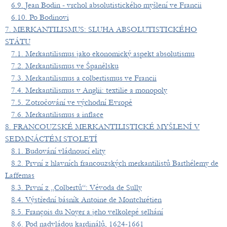
6.9. Jean Bodin - vrchol absolutistického myšlení ve Francii
6.10. Po Bodinovi
7. MERKANTILISMUS: SLUHA ABSOLUTISTICKÉHO
STÁTU
7.1. Merkantilismus jako ekonomický aspekt absolutismu
7.2. Merkantilismus ve Španělsku
7.3. Merkantilismus a colbertismus ve Francii
7.4. Merkantilismus v Anglii: textilie a monopoly
7.5. Zotročování ve východní Evropě
7.6. Merkantilismus a inflace
8. FRANCOUZSKÉ MERKANTILISTICKÉ MYŠLENÍ V
SEDMNÁCTÉM STOLETÍ
8.1. Budování vládnoucí elity
8.2. První z hlavních francouzských merkantilistů Barthélemy de
Laffemas
8.3. První z „Colbertů“: Vévoda de Sully
8.4. Výstřední básník Antoine de Montchrétien
8.5. François du Noyer a jeho velkolepé selhání
8.6. Pod nadvládou kardinálů, 1624-1661