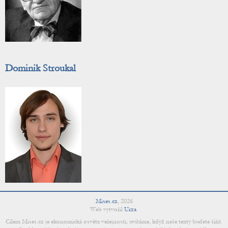
Dominik Stroukal
Mises.cz
,
2026
Web vytvořil
Urza
.
Cílem Mises.cz je ekonomická osvěta veřejnosti; uvítáme, když naše texty budete šířit.