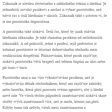
Zákazník je ušetřen zbytečného a nákladného čekání a hledání. Je
jednodušší zavolat pasákovi a nechat si vybrat prostitutku, než
trávit čas a úsilí hledáním v ulicích. Zákazník také s jistotou ví, že
je mu prostitutka doporučena.
A prostitutka také získává. Šetří čas, který by jinak strávila
hledáním zákazníka. Je také chráněna pasákem od nežádoucích
zákazníků. A od policistů, jedné z profesí, jejíž podstatou je
zabránit prostitutce se účastnit dobrovolného obchodu mezi
souhlasícími dospělými. Přiřazováním, které pasák zajišťuje,
získává prostitutka větší bezpečí než během šlapání na ulici nebo
při tanci v baru.
Prostitutka není o nic více vykořisťována pasákem, než je
vykořisťován dělník obchodníkem, který mu zajišťuje zakázky,
nebo herečka, která platí procenta svému agentovi, aby ji hledal
nové role. Ve všech těchto případech zaměstnavatel získává skrze
služby svých zaměstnanců více, než je mzda, kterou jim platí.
Kdyby tomu tak nebylo, vztah mezi zaměstnancem a