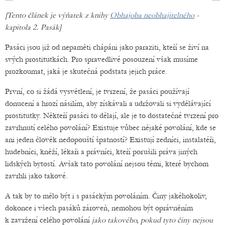
[Tento článek je výňatek z knihy
Obhajoba neobhajitelného
-
kapitola 2. Pasák]
Pasáci jsou již od nepaměti chápáni jako paraziti, kteří se živí na
svých prostitutkách. Pro spravedlivé posouzení však musíme
prozkoumat, jaká je skutečná podstata jejich práce.
První, co si žádá vysvětlení, je tvrzení, že pasáci používají
donucení a hrozí násilím, aby získávali a udržovali si vydělávající
prostitutky. Někteří pasáci to dělají, ale je to dostatečné tvrzení pro
zavrhnutí celého povolání? Existuje vůbec nějaké povolání, kde se
ani jeden člověk nedopouští špatností? Existují zedníci, instalatéři,
hudebníci, kněží, lékaři a právníci, kteří porušili práva jiných
lidských bytostí. Avšak tato povolání nejsou těmi, které bychom
zavrhli jako takové.
A tak by to mělo být i s pasáckým povoláním. Činy jakéhokoliv,
dokonce i všech pasáků zároveň, nemohou být oprávněním
k zavržení celého povolání
jako takového, pokud tyto činy nejsou