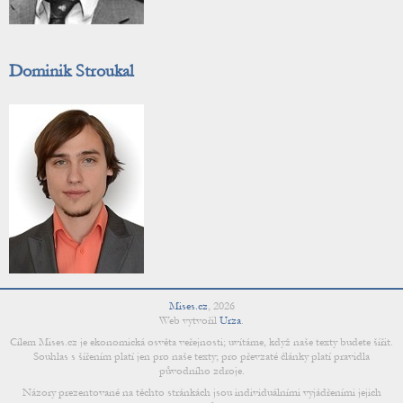
Dominik Stroukal
Mises.cz
,
2026
Web vytvořil
Urza
.
Cílem Mises.cz je ekonomická osvěta veřejnosti; uvítáme, když naše texty budete šířit.
Souhlas s šířením platí jen pro naše texty; pro převzaté články platí pravidla
původního zdroje.
Názory prezentované na těchto stránkách jsou individuálními vyjádřeními jejich