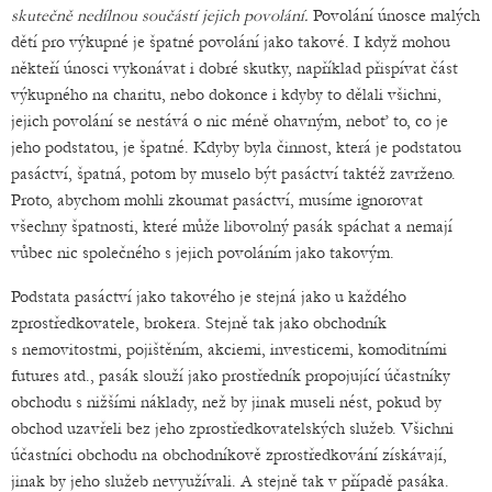
skutečně nedílnou součástí jejich povolání.
Povolání únosce malých
dětí pro výkupné je špatné povolání jako takové. I když mohou
někteří únosci vykonávat i dobré skutky, například přispívat část
výkupného na charitu, nebo dokonce i kdyby to dělali všichni,
jejich povolání se nestává o nic méně ohavným, neboť to, co je
jeho podstatou, je špatné. Kdyby byla činnost, která je podstatou
pasáctví, špatná, potom by muselo být pasáctví taktéž zavrženo.
Proto, abychom mohli zkoumat pasáctví, musíme ignorovat
všechny špatnosti, které může libovolný pasák spáchat a nemají
vůbec nic společného s jejich povoláním jako takovým.
Podstata pasáctví jako takového je stejná jako u každého
zprostředkovatele, brokera. Stejně tak jako obchodník
s nemovitostmi, pojištěním, akciemi, investicemi, komoditními
futures atd., pasák slouží jako prostředník propojující účastníky
obchodu s nižšími náklady, než by jinak museli nést, pokud by
obchod uzavřeli bez jeho zprostředkovatelských služeb. Všichni
účastníci obchodu na obchodníkově zprostředkování získávají,
jinak by jeho služeb nevyužívali. A stejně tak v případě pasáka.