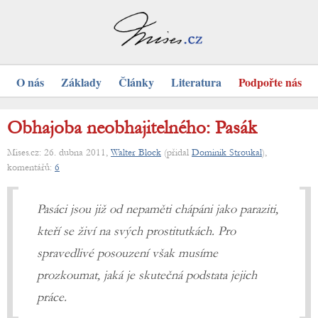
O nás
Základy
Články
Literatura
Podpořte nás
Obhajoba neobhajitelného: Pasák
Mises.cz: 26. dubna 2011,
Walter Block
(přidal
Dominik Stroukal
),
komentářů:
6
Pasáci jsou již od nepaměti chápáni jako paraziti,
kteří se živí na svých prostitutkách. Pro
spravedlivé posouzení však musíme
prozkoumat, jaká je skutečná podstata jejich
práce.