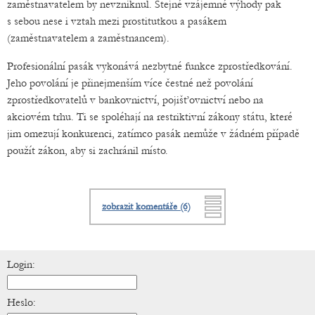
zaměstnavatelem by nevzniknul. Stejné vzájemné výhody pak
s sebou nese i vztah mezi prostitutkou a pasákem
(zaměstnavatelem a zaměstnancem).
Profesionální pasák vykonává nezbytné funkce zprostředkování.
Jeho povolání je přinejmenším více čestné než povolání
zprostředkovatelů v bankovnictví, pojišťovnictví nebo na
akciovém trhu. Ti se spoléhají na restriktivní zákony státu, které
jim omezují konkurenci, zatímco pasák nemůže v žádném případě
použít zákon, aby si zachránil místo.
zobrazit komentáře (6)
Login:
Heslo: