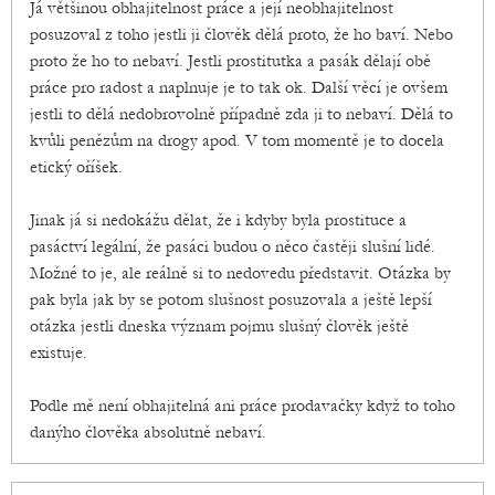
Já většinou obhajitelnost práce a její neobhajitelnost
posuzoval z toho jestli ji člověk dělá proto, že ho baví. Nebo
proto že ho to nebaví. Jestli prostitutka a pasák dělají obě
práce pro radost a naplnuje je to tak ok. Další věcí je ovšem
jestli to dělá nedobrovolně případně zda ji to nebaví. Dělá to
kvůli penězům na drogy apod. V tom momentě je to docela
etický oříšek.
Jinak já si nedokážu dělat, že i kdyby byla prostituce a
pasáctví legální, že pasáci budou o něco častěji slušní lidé.
Možné to je, ale reálně si to nedovedu představit. Otázka by
pak byla jak by se potom slušnost posuzovala a ještě lepší
otázka jestli dneska význam pojmu slušný člověk ještě
existuje.
Podle mě není obhajitelná ani práce prodavačky když to toho
danýho člověka absolutně nebaví.