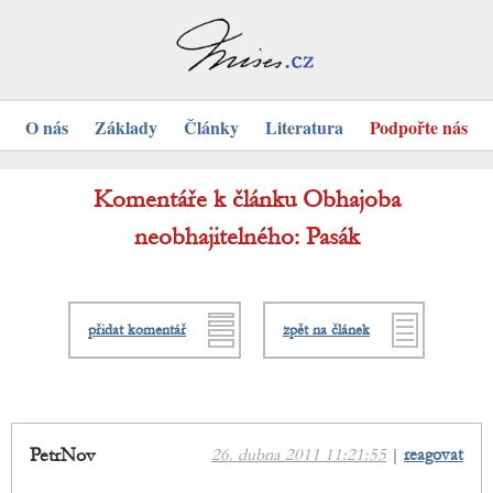
O nás
Základy
Články
Literatura
Podpořte nás
Komentáře k článku Obhajoba
neobhajitelného: Pasák
přidat komentář
zpět na článek
PetrNov
26. dubna 2011 11:21:55
|
reagovat