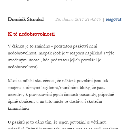
Dominik Stroukal
26. dubna 2011 21:42:19
|
reagovat
K té nedobrovolnosti
V článku je to zmíněno - podstatou pasáctví není
nedobrovolnost, naopak (což je v rozporu například s výše
uvedenými únosci, kde podstatou jejich povolání je
nedobrovolnost).
Musí se odlišit skutečnost, že některá povolání jsou tak
spojena s různými legálními/morálními bloky, že jsou
incentivy k provozování jejich činnosti posunuty, případně
úplně obráceny a na tato místa se dostávají skuteční
kriminálníci.
U pasáků je to dáno tím, že jejich povolání je většinou