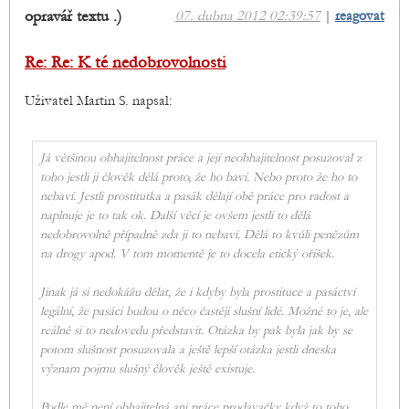
opravář textu .)
07. dubna 2012 02:39:57
|
reagovat
Re: Re: K té nedobrovolnosti
Uživatel Martin S. napsal:
Já většinou obhajitelnost práce a její neobhajitelnost posuzoval z
toho jestli ji člověk dělá proto, že ho baví. Nebo proto že ho to
nebaví. Jestli prostitutka a pasák dělají obě práce pro radost a
naplnuje je to tak ok. Další věcí je ovšem jestli to dělá
nedobrovolně případně zda ji to nebaví. Dělá to kvůli penězům
na drogy apod. V tom momentě je to docela etický oříšek.
Jinak já si nedokážu dělat, že i kdyby byla prostituce a pasáctví
legální, že pasáci budou o něco častěji slušní lidé. Možné to je, ale
reálně si to nedovedu představit. Otázka by pak byla jak by se
potom slušnost posuzovala a ještě lepší otázka jestli dneska
význam pojmu slušný člověk ještě existuje.
Podle mě není obhajitelná ani práce prodavačky když to toho