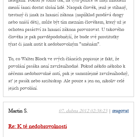
nelegální. Pokud je tomu tak, na tyto pozice se mají mnohem
menší šanci dostat slušní lidé. Naopak člověk, jenž je stíhaný,
trestaný či jinak za hranicí zákona (například prodává drogy
nebo unáší děti), může být tím mezním člověkem, který už je
ochoten pasáctví za hranicí zákona provozovat. U takového
člověka je pak pravděpodobnější, že bude své prostitutky
týrat či jinak nutit k nedobrovolným "směnám".
To, co Walter Block ve svých článcích popisuje je fakt, že
povolání pasáka není zavrženíhodné. Pokud někdo někoho k
něčemu nedobrovolně nutí, pak je samozřejmě zavrženíhodný,
ať je pasák nebo arcibiskup. Ale pouze a jen on, nikoliv celé
jejich povolání.
Martin S.
07. dubna 2012 02:38:23
|
reagovat
Re: K té nedobrovolnosti