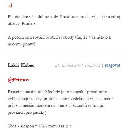
:-)
Pletete dvě věci dohromady. Prostituce, pasáctví, ... jako zdroj
obživy. Proč ne.
A potom omezování osobní svobody tím, že Vás někdo k
něčemu přinutí.
Lukáš Kubec
26. dubna 2011 15:53:12
|
reagovat
@Petrnov
Pasáci nemusí nutit. Mnohdy je to naopak - prostitutky
vyhledávají pasáky, protože s nimi vydělávají více za méně
práce s menším rizikem na straně zákazníků (a to i při
provizích pro pasáky).
Teda - alespoň v USA tomu tak je :)