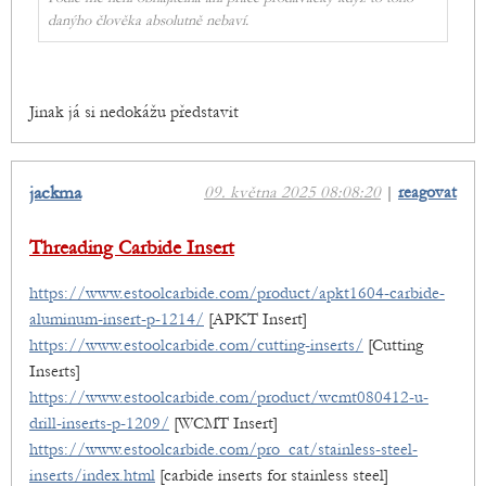
danýho člověka absolutně nebaví.
Jinak já si nedokážu představit
jackma
09. května 2025 08:08:20
|
reagovat
Threading Carbide Insert
https://www.estoolcarbide.com/product/apkt1604-carbide-
aluminum-insert-p-1214/
[APKT Insert]
https://www.estoolcarbide.com/cutting-inserts/
[Cutting
Inserts]
https://www.estoolcarbide.com/product/wcmt080412-u-
drill-inserts-p-1209/
[WCMT Insert]
https://www.estoolcarbide.com/pro_cat/stainless-steel-
inserts/index.html
[carbide inserts for stainless steel]