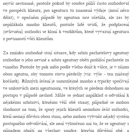
nejvíc nestranné, protože pokud by soudce přílíš často rozhodoval
ve prospěch klienta, pro agenturu to znamená výdaje (musí něco
dělat); v opačném případě by agentura sice ušetřila, ale zas by
nepřilákala mnoho klientů, protože lidé uvidí, že podplacení
(ovlivnění) rozhodci se kloní k verdiktům, které vyvazují agenturu
z povinností vůči klientům.
Za zmínku rozhodně stojí situace, kdy arbitr pachatelovy agentury
rozhodne o jeho nevině a arbitr agentury oběti prohlásí pachatele za
vinného. Protože by pak mělo podle všeho dojít k válce, je v zájmu
obou agentur, aby tomuto stavu předešly (viz. výše - ten zničený
kočárek). Různých řešení je samozřejmě mnoho a typicky spočívají
ve smlouvách mezi agenturami, ve kterých se předem dohodnou na
postupu v případě neshod. Může se jednat například o odvolání k
nějakému arbitrovi, kterému věří obě strany, případně se mohou
shodnout na tom, že spory jejich klientů nemohou řešit rozhodci,
kteří nemají důvěru obou stran, nebo mohou vytvořit nějaký systém
postupného odvolávání, ale není vyloučeno ani to, že se agentury s
případem obrátí na všechny soudce, kterým důvěřují obě, a