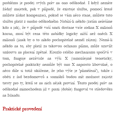
problému je prodej svých práv na ono odškodné. I když nemáte
žádný majetek, pak v případě, že existuje služba, pomocí které
můžete získat kompenzaci, pokud se vám něco stane, můžete tuto
službu platit z onoho odškodného. Nabízí-li někdo (zatím neřešíme
kdo a jak), že v případě vaší smrti dostane vaše rodina X milionů
korun, musí být cena této nabídky logicky nižší než oněch X
milionů (jinak by o to nikdo pochopitelně neměl zájem). Nemá-li
někdo na to, aby platil za takovou ochranu přímo, může uzavřít
smlouvu na placení zpětné. Kouzlo celého mechanismu spočívá v
tom, funguje nezávisle na výši X (samozřejmě teoreticky;
pochopitelně prakticky nemůže být ono X naprosto libovolné, o
něco dále si totiž ukážeme, že jeho výše je 'přiměřená'), takže i
oběti z řad bezdomovců a somráků budou mít možnost zajistit
tresty pro ty, kteří se na nich nějak proviní. Tento prodej práv na
odškodné mimochodem již v praxi (dobře) fungoval ve středověku
na Islandu.
Praktické provedení