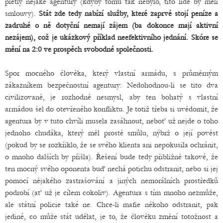
pletly nějaké agentury (kdyby tomu tak nebylo, tito lidé by měli
smlouvy).
Stát zde tedy nabízí služby, které zaprvé stojí peníze a
zadruhé o ně dotyční nemají zájem (ba dokonce mají aktivní
nezájem), což je ukázkový příklad neefektivního jednání. Skóre se
mění na 2:0 ve prospěch svobodné společnosti.
Spor mocného člověka, který vlastní armádu, s průměrným
zákazníkem bezpečnostní agentury: Nedohodnou-li se tito dva
civilizovaně, je rozhodně nesmysl, aby ten bohatý s vlastní
armádou šel do otevřeného konfliktu. Je totiž třeba si uvědomit, že
agentura by v tuto chvíli musela zasáhnout, neboť už nejde o toho
jednoho chudáka, který měl prostě smůlu, nýbrž o její pověst
(pokud by se rozkřiklo, že se svého klienta ani nepokusila ochránit,
o mnoho dalších by přišla). Řešení bude tedy přibližně takové, že
ten mocný svého oponenta buď nechá potichu odstranit, nebo si jej
pomocí nějakého zastrašování a jiných nemorálních prostředků
podrobí (ať už je cílem cokoliv). Agentura s tím mnoho nezmůže,
ale státní policie také ne. Chce-li mafie někoho odstranit, pak
jediné, co může stát udělat, je to, že člověku změní totožnost a