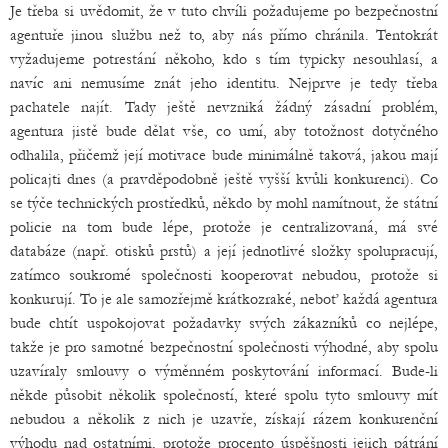
Je třeba si uvědomit, že v tuto chvíli požadujeme po bezpečnostní
agentuře jinou službu než to, aby nás přímo chránila. Tentokrát
vyžadujeme potrestání někoho, kdo s tím typicky nesouhlasí, a
navíc ani nemusíme znát jeho identitu. Nejprve je tedy třeba
pachatele najít. Tady ještě nevzniká žádný zásadní problém,
agentura jistě bude dělat vše, co umí, aby totožnost dotyčného
odhalila, přičemž její motivace bude minimálně taková, jakou mají
policajti dnes (a pravděpodobně ještě vyšší kvůli konkurenci). Co
se týče technických prostředků, někdo by mohl namítnout, že státní
policie na tom bude lépe, protože je centralizovaná, má své
databáze (např. otisků prstů) a její jednotlivé složky spolupracují,
zatímco soukromé společnosti kooperovat nebudou, protože si
konkurují. To je ale samozřejmě krátkozraké, neboť každá agentura
bude chtít uspokojovat požadavky svých zákazníků co nejlépe,
takže je pro samotné bezpečnostní společnosti výhodné, aby spolu
uzavíraly smlouvy o výměnném poskytování informací. Bude-li
někde působit několik společností, které spolu tyto smlouvy mít
nebudou a několik z nich je uzavře, získají rázem konkurenční
výhodu nad ostatními, protože procento úspěšnosti jejich pátrání