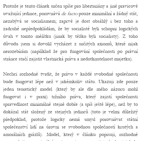
Protože je tento článek určen spíše pro libertariány a jiné pravicově
uvažující jedince, porovnává
de facto
pouze minimální a žádný stát,
nezabývá se socialismem; zaprvé je dost obsáhlý i bez toho a
zadruhé nepředpokládám, že by socialisté byli schopni logických
úvah v tomto měřítku (jinak by těžko byli socialisty). Z toho
důvodu jsem si dovolil vycházet z určitých axiomů, které nijak
nerozebírám (například že pro fungování společnosti po právní
stránce stačí zajistit vlastnická práva a nedotknutelnost majetku).
Nechci rozhodně tvrdit, že právo v každé svobodné společnosti
bude fungovat lépe než v jakémkoliv státu. Ukazuji zde pouze
jeden teoretický model (který by ale dle mého názoru mohl
fungovat i v praxi) tržního práva, který zajistí společnosti
spravedlnost minimálně stejně dobře (a spíš ještě lépe), než by to
dokázal stát složený ze stejných jedinců (toto je velmi důležitý
předpoklad, protože logicky nemá smysl porovnávat státní
společenství lidí na úrovni se svobodnou společností krutých a
amorálních grázlů). Model, který v článku popisuji, rozhodně