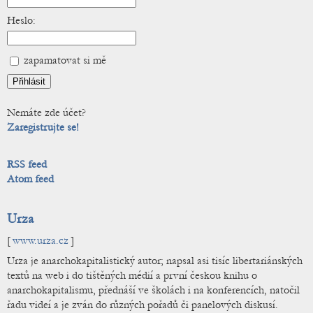
Heslo:
zapamatovat si mě
Nemáte zde účet?
Zaregistrujte se!
RSS feed
Atom feed
Urza
[
www.urza.cz
]
Urza je anarchokapitalistický autor; napsal asi tisíc libertariánských
textů na web i do tištěných médií a první českou knihu o
anarchokapitalismu, přednáší ve školách i na konferencích, natočil
řadu videí a je zván do různých pořadů či panelových diskusí.