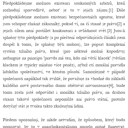
Předpokládejme možnou existenci soukromých arbitrů, kteří
rozhodují spravedlivě, neboť je to v jejich zájmu.[1] Dále
předpokládejme možnou existenci bezpečnostních agentur, které
jsou schopny chránit zákazníky, pokud ví, na čí straně je právo[2] a
jejich cílem není postřílet konkurenci a ovládnout svět.[3] Jsou-li
splněny tyto předpoklady (a po přečtení odpovídajících článků jsem
dospěl k tomu, že splněny býti mohou), lze popsat komplexní
systém tržního práva, které (pro některé možná kupodivu)
nefunguje na principu 'pravdu má ten, kdo má větší klacek' (větším
klackem je typicky míněno více peněz), nýbrž ctí morální pravidla
lidského společenství, ve kterém působí. Samozřejmě v případě
společnosti například tak zvrhlé, že považuje za vhodné do základů
každého nově postaveného domu obětovat novorozence[4], bude
tomu zcela jistě odpovídat i morálka tržního práva; na druhou
stranu takové společnosti nepomůže ani právo státní, protože
dotyčný stát je tvořen takto zkaženými lidmi.
Předem upozorňuji, že nikde netvrdím, že způsobem, který budu
popisovat, by to v anarchokapitalismu muselo nutně fungovat;