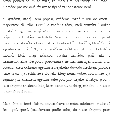
první pohled se může zdát, že mezi tím prakticky není rozdíl,
nicméně pro mé další úvahy to úplně zanedbatelné není.
V systému, který jsem popsal, můžeme rozdělit lidi do dvou -
respektive tří- tříd. První je tvořena těmi, kteří využívají služeb
nějaké z agentur, mají uzavřenou smlouvu na svou ochranu a
případně i trestání pachatelů. Sem bude pravděpodobně patřit
majorita veškerého obyvatelstva. Druhou třídu tvoří ti, které žádná
agentura nechrání. Tyto lidi můžeme dělit na extrémně bohaté a
mocné, kteří mají nějakou vlastní armádu, jejíž síla je
nezanedbatelná alespoň v porovnání s nejmenšími agenturami, a na
ostatní, kteří ochranu agentur z nějakého důvodu nechtějí; protože
jsme si už vysvětlili, že i člověk, který nemá vůbec nic, může být
zajímavým klientem agentur (alespoň pro nějaké služby), jsou v
této skupině skutečně lidé, kteří ochranu nechtějí, nikoliv ti, kteří si
ji nemohou dovolit.
Mezi těmito třemi třídami obyvatelstva se může odehrávat v zásadě
šest typů sporů (rozlišováno podle toho, do které skupiny patří