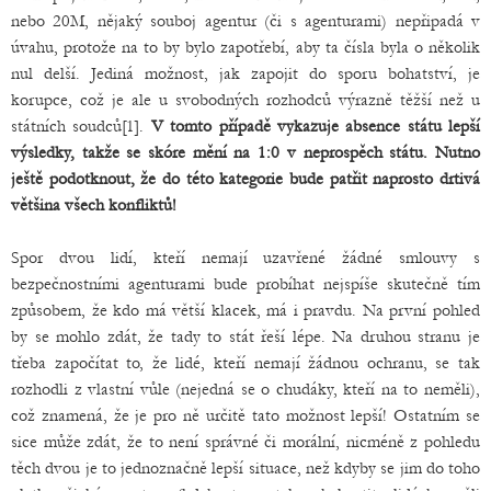
nebo 20M, nějaký souboj agentur (či s agenturami) nepřipadá v
úvahu, protože na to by bylo zapotřebí, aby ta čísla byla o několik
nul delší. Jediná možnost, jak zapojit do sporu bohatství, je
korupce, což je ale u svobodných rozhodců výrazně těžší než u
státních soudců[1].
V tomto případě vykazuje absence státu lepší
výsledky, takže se skóre mění na 1:0 v neprospěch státu. Nutno
ještě podotknout, že do této kategorie bude patřit naprosto drtivá
většina všech konfliktů!
Spor dvou lidí, kteří nemají uzavřené žádné smlouvy s
bezpečnostními agenturami bude probíhat nejspíše skutečně tím
způsobem, že kdo má větší klacek, má i pravdu. Na první pohled
by se mohlo zdát, že tady to stát řeší lépe. Na druhou stranu je
třeba započítat to, že lidé, kteří nemají žádnou ochranu, se tak
rozhodli z vlastní vůle (nejedná se o chudáky, kteří na to neměli),
což znamená, že je pro ně určitě tato možnost lepší! Ostatním se
sice může zdát, že to není správné či morální, nicméně z pohledu
těch dvou je to jednoznačně lepší situace, než kdyby se jim do toho