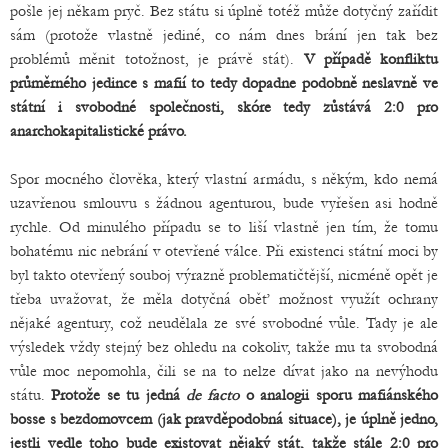
pošle jej někam pryč. Bez státu si úplně totéž může dotyčný zařídit
sám (protože vlastně jediné, co nám dnes brání jen tak bez
problémů měnit totožnost, je právě stát).
V případě konfliktu
průměrného jedince s mafií to tedy dopadne podobně neslavně ve
státní i svobodné společnosti, skóre tedy zůstává 2:0 pro
anarchokapitalistické právo.
Spor mocného člověka, který vlastní armádu, s někým, kdo nemá
uzavřenou smlouvu s žádnou agenturou, bude vyřešen asi hodně
rychle. Od minulého případu se to liší vlastně jen tím, že tomu
bohatému nic nebrání v otevřené válce. Při existenci státní moci by
byl takto otevřený souboj výrazně problematičtější, nicméně opět je
třeba uvažovat, že měla dotyčná oběť možnost využít ochrany
nějaké agentury, což neudělala ze své svobodné vůle. Tady je ale
výsledek vždy stejný bez ohledu na cokoliv, takže mu ta svobodná
vůle moc nepomohla, čili se na to nelze dívat jako na nevýhodu
státu.
Protože se tu jedná
de facto
o analogii sporu mafiánského
bosse s bezdomovcem (jak pravděpodobná situace), je úplně jedno,
jestli vedle toho bude existovat nějaký stát, takže stále 2:0 pro