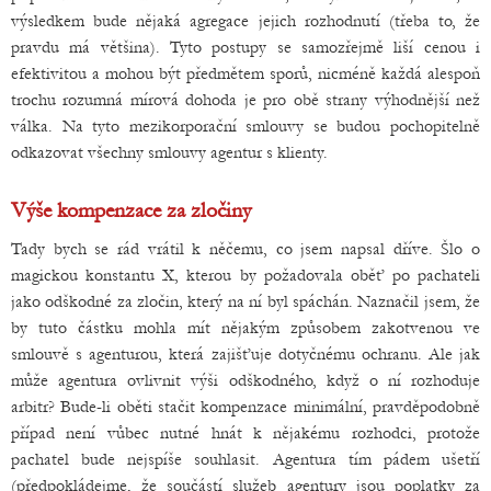
výsledkem bude nějaká agregace jejich rozhodnutí (třeba to, že
pravdu má většina). Tyto postupy se samozřejmě liší cenou i
efektivitou a mohou být předmětem sporů, nicméně každá alespoň
trochu rozumná mírová dohoda je pro obě strany výhodnější než
válka. Na tyto mezikorporační smlouvy se budou pochopitelně
odkazovat všechny smlouvy agentur s klienty.
Výše kompenzace za zločiny
Tady bych se rád vrátil k něčemu, co jsem napsal dříve. Šlo o
magickou konstantu X, kterou by požadovala oběť po pachateli
jako odškodné za zločin, který na ní byl spáchán. Naznačil jsem, že
by tuto částku mohla mít nějakým způsobem zakotvenou ve
smlouvě s agenturou, která zajišťuje dotyčnému ochranu. Ale jak
může agentura ovlivnit výši odškodného, když o ní rozhoduje
arbitr? Bude-li oběti stačit kompenzace minimální, pravděpodobně
případ není vůbec nutné hnát k nějakému rozhodci, protože
pachatel bude nejspíše souhlasit. Agentura tím pádem ušetří
(předpokládejme, že součástí služeb agentury jsou poplatky za