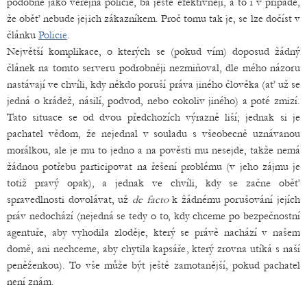
podobně jako veřejná policie, ba ještě efektivněji, a to i v případě,
že oběť nebude jejich zákazníkem. Proč tomu tak je, se lze dočíst v
článku
Policie
.
Největší komplikace, o kterých se (pokud vím) doposud žádný
článek na tomto serveru podrobněji nezmiňoval, dle mého názoru
nastávají ve chvíli, kdy někdo poruší práva jiného člověka (ať už se
jedná o krádež, násilí, podvod, nebo cokoliv jiného) a poté zmizí.
Tato situace se od dvou předchozích výrazně liší; jednak si je
pachatel vědom, že nejednal v souladu s všeobecně uznávanou
morálkou, ale je mu to jedno a na pověsti mu nesejde, takže nemá
žádnou potřebu participovat na řešení problému (v jeho zájmu je
totiž pravý opak), a jednak ve chvíli, kdy se začne oběť
spravedlnosti dovolávat, už
de facto
k žádnému porušování jejích
práv nedochází (nejedná se tedy o to, kdy chceme po bezpečnostní
agentuře, aby vyhodila zloděje, který se právě nachází v našem
domě, ani nechceme, aby chytila kapsáře, který zrovna utíká s naší
peněženkou). To vše může být ještě zamotanější, pokud pachatel
není znám.