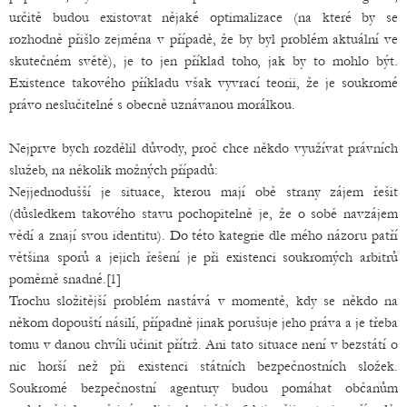
určitě budou existovat nějaké optimalizace (na které by se
rozhodně přišlo zejména v případě, že by byl problém aktuální ve
skutečném světě), je to jen příklad toho, jak by to mohlo být.
Existence takového příkladu však vyvrací teorii, že je soukromé
právo neslučitelné s obecně uznávanou morálkou.
Nejprve bych rozdělil důvody, proč chce někdo využívat právních
služeb, na několik možných případů:
Nejjednodušší je situace, kterou mají obě strany zájem řešit
(důsledkem takového stavu pochopitelně je, že o sobě navzájem
vědí a znají svou identitu). Do této kategrie dle mého názoru patří
většina sporů a jejich řešení je při existenci soukromých arbitrů
poměrně snadné.[1]
Trochu složitější problém nastává v momentě, kdy se někdo na
někom dopouští násilí, případně jinak porušuje jeho práva a je třeba
tomu v danou chvíli učinit přítrž. Ani tato situace není v bezstátí o
nic horší než při existenci státních bezpečnostních složek.
Soukromé bezpečnostní agentury budou pomáhat občanům