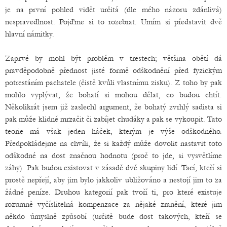
je na první pohled vidět určitá (dle mého názoru zdánlivá)
nespravedlnost. Pojďme si to rozebrat. Umím si představit dvě
hlavní námitky.
Zaprvé by mohl být problém v trestech; většina obětí dá
pravděpodobně přednost jisté formě odškodnění před fyzickým
potrestáním pachatele (čistě kvůli vlastnímu zisku). Z toho by pak
mohlo vyplývat, že bohatí si mohou dělat, co budou chtít.
Několikrát jsem již zaslechl argument, že bohatý zvrhlý sadista si
pak může klidně mrzačit či zabíjet chudáky a pak se vykoupit. Tato
teorie má však jeden háček, kterým je výše odškodného.
Předpokládejme na chvíli, že si každý může dovolit nastavit toto
odškodné na dost značnou hodnotu (proč to jde, si vysvětlíme
záhy). Pak budou existovat v zásadě dvě skupiny lidí. Tací, kteří si
prostě nepřejí, aby jim bylo jakkoliv ubližováno a nestojí jim to za
žádné peníze. Druhou kategorií pak tvoří ti, pro které existuje
rozumně vyčíslitelná kompenzace za nějaké zranění, které jim
někdo úmyslně způsobí (určitě bude dost takových, kteří se