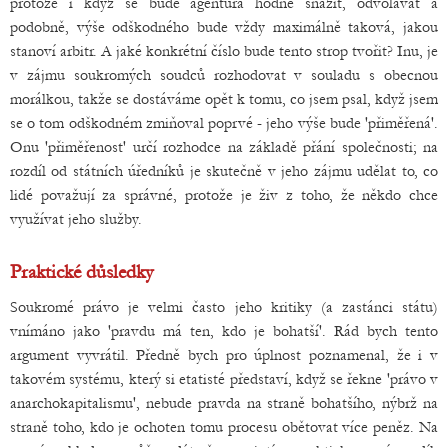
protože i když se bude agentura hodně snažit, odvolávat a
podobně, výše odškodného bude vždy maximálně taková, jakou
stanoví arbitr. A jaké konkrétní číslo bude tento strop tvořit? Inu, je
v zájmu soukromých soudců rozhodovat v souladu s obecnou
morálkou, takže se dostáváme opět k tomu, co jsem psal, když jsem
se o tom odškodném zmiňoval poprvé - jeho výše bude 'přiměřená'.
Onu 'přiměřenost' určí rozhodce na základě přání společnosti; na
rozdíl od státních úředníků je skutečně v jeho zájmu udělat to, co
lidé považují za správné, protože je živ z toho, že někdo chce
využívat jeho služby.
Praktické důsledky
Soukromé právo je velmi často jeho kritiky (a zastánci státu)
vnímáno jako 'pravdu má ten, kdo je bohatší'. Rád bych tento
argument vyvrátil. Předně bych pro úplnost poznamenal, že i v
takovém systému, který si etatisté představí, když se řekne 'právo v
anarchokapitalismu', nebude pravda na straně bohatšího, nýbrž na
straně toho, kdo je ochoten tomu procesu obětovat více peněz. Na