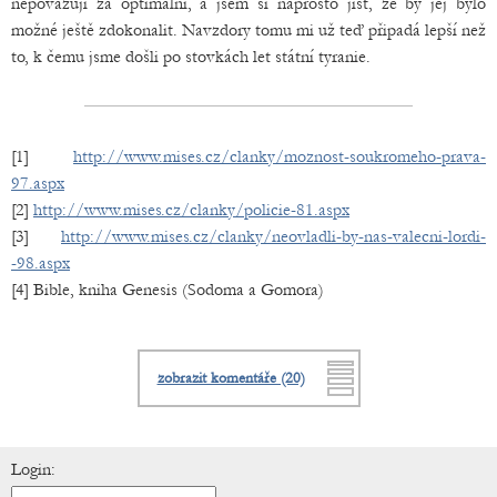
nepovažuji za optimální, a jsem si naprosto jist, že by jej bylo
možné ještě zdokonalit. Navzdory tomu mi už teď připadá lepší než
to, k čemu jsme došli po stovkách let státní tyranie.
[1]
http://www.mises.cz/clanky/moznost-soukromeho-prava-
97.aspx
[2]
http://www.mises.cz/clanky/policie-81.aspx
[3]
http://www.mises.cz/clanky/neovladli-by-nas-valecni-lordi-
-98.aspx
[4] Bible, kniha Genesis (Sodoma a Gomora)
zobrazit komentáře (20)
Login: