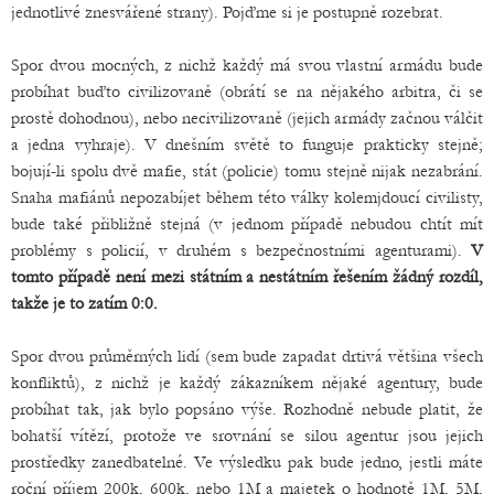
jednotlivé znesvářené strany). Pojďme si je postupně rozebrat.
Spor dvou mocných, z nichž každý má svou vlastní armádu bude
probíhat buďto civilizovaně (obrátí se na nějakého arbitra, či se
prostě dohodnou), nebo necivilizovaně (jejich armády začnou válčit
a jedna vyhraje). V dnešním světě to funguje prakticky stejně;
bojují-li spolu dvě mafie, stát (policie) tomu stejně nijak nezabrání.
Snaha mafiánů nepozabíjet během této války kolemjdoucí civilisty,
bude také přibližně stejná (v jednom případě nebudou chtít mít
problémy s policií, v druhém s bezpečnostními agenturami).
V
tomto případě není mezi státním a nestátním řešením žádný rozdíl,
takže je to zatím 0:0.
Spor dvou průměrných lidí (sem bude zapadat drtivá většina všech
konfliktů), z nichž je každý zákazníkem nějaké agentury, bude
probíhat tak, jak bylo popsáno výše. Rozhodně nebude platit, že
bohatší vítězí, protože ve srovnání se silou agentur jsou jejich
prostředky zanedbatelné. Ve výsledku pak bude jedno, jestli máte
roční příjem 200k, 600k, nebo 1M a majetek o hodnotě 1M, 5M,