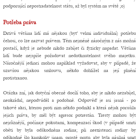
podporující nepostradatelnost státu, až byl systém na světě ;o)
Potřeba práva
Drtivá většina lidí má nějakou (byť velmi individuální) potřebu
čehosi, co lze nazvat právem. Těm nejméně náročným z nás možná
postačí, když je nebude nikdo zabíjet či fyzicky napadat. Většina
lidí bude nejspíše požadovat nedotknutelnost svého majetku.
Náročnější jedinci mohou například vyžadovat, aby v případě, že
uzavřou nějakou smlouvu, někdo dohlížel na její plnění
protistranou.
Otázka zní, jak dotyční obecně docílí toho, aby je nikdo nezabíjel,
neokrádal, nepodváděl a podobně. Odpověď je asi jasná - po
takové akci, kterou proti nim někdo podnikl a která nějak porušila
jejich práva, by měl být agresor potrestán. Tresty mohou být
nejrůznější, počínaje pokutami, kompenzací škod (v případě smrti
oběti by byla odškodněna rodina; při neexistenci rodiny by
odškodné šlo kamkoliv jinam, prostě proto, aby byla násilná smrt