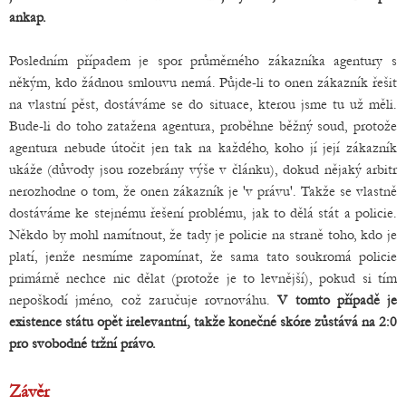
ankap.
Posledním případem je spor průměrného zákazníka agentury s
někým, kdo žádnou smlouvu nemá. Půjde-li to onen zákazník řešit
na vlastní pěst, dostáváme se do situace, kterou jsme tu už měli.
Bude-li do toho zatažena agentura, proběhne běžný soud, protože
agentura nebude útočit jen tak na každého, koho jí její zákazník
ukáže (důvody jsou rozebrány výše v článku), dokud nějaký arbitr
nerozhodne o tom, že onen zákazník je 'v právu'. Takže se vlastně
dostáváme ke stejnému řešení problému, jak to dělá stát a policie.
Někdo by mohl namítnout, že tady je policie na straně toho, kdo je
platí, jenže nesmíme zapomínat, že sama tato soukromá policie
primárně nechce nic dělat (protože je to levnější), pokud si tím
nepoškodí jméno, což zaručuje rovnováhu.
V tomto případě je
existence státu opět irelevantní, takže konečné skóre zůstává na 2:0
pro svobodné tržní právo.
Závěr