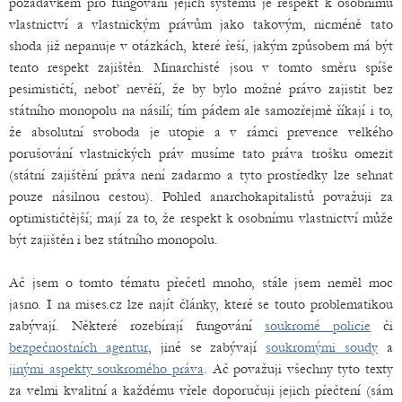
požadavkem pro fungování jejich systému je respekt k osobnímu
vlastnictví a vlastnickým právům jako takovým, nicméně tato
shoda již nepanuje v otázkách, které řeší, jakým způsobem má být
tento respekt zajištěn. Minarchisté jsou v tomto směru spíše
pesimističtí, neboť nevěří, že by bylo možné právo zajistit bez
státního monopolu na násilí; tím pádem ale samozřejmě říkají i to,
že absolutní svoboda je utopie a v rámci prevence velkého
porušování vlastnických práv musíme tato práva trošku omezit
(státní zajištění práva není zadarmo a tyto prostředky lze sehnat
pouze násilnou cestou). Pohled anarchokapitalistů považuji za
optimističtější; mají za to, že respekt k osobnímu vlastnictví může
být zajištěn i bez státního monopolu.
Ač jsem o tomto tématu přečetl mnoho, stále jsem neměl moc
jasno. I na mises.cz lze najít články, které se touto problematikou
zabývají. Některé rozebírají fungování
soukromé policie
či
bezpečnostních agentur
, jiné se zabývají
soukromými soudy
a
jinými aspekty soukromého práva
. Ač považuji všechny tyto texty
za velmi kvalitní a každému vřele doporučuji jejich přečtení (sám