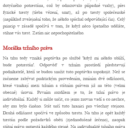
dotyčného potrestána, což by odrazovalo případné vrahy), přes
fyzické tresty (třeba vězení, smrt), až po tresty společenské
(například zveřejnění toho, že někdo spáchal odpovídající čin). Celý
princip v zásadě spočívá v tom, že když něco špatného uděláte,
stihne vás trest. Zatím nic nepochopitelného.
Morálka tržního práva
Na trhu tedy vzniká poptávka po službě 'když mi někdo ublíží,
bude potrestán'. Odpověď v tržním prostředí představují
podnikatelé, kteří se budou snažit tuto poptávku uspokojit. Než se
začneme zabývat praktickým provedením, zmíním dvě odlišnosti,
které vznikají mezi tržním a státním právem již na této (velmi
obecné) úrovni. Prvním rozdílem je to, že tržní právo je
individuální. Každý si může určit, co jemu zrovna vadí a co nechce,
aby mu bylo činěno. Stát určí tuto hranici pro všechny stejnou.
Druhá odlišnost spočívá ve způsobu trestu. Na trhu je opět každý
trestán podle požadavků oběti (zjednodušeně řečeno), naopak
státní právo potrestá každého stejně. Na individualitě tržního práva