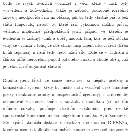
budu ve svých úvahách vycházet z věcí, které v nich byly
vysvětleny a zdůvodněny, takže je nebudu podrobně rozebírat
znovu), neodpovídají mi na otázku, jak by tedy vlastně právo bez
státu fungovalo, neboť ty, které řeší výkonnou složku práva,
většinou implicitně předpokládají jasný případ, ve kterém je
evidentní (a známý) viník a oběť; naopak tam, kde se řeší otázka
viny, se vychází z toho, že obě strany mají zájem situaci řešit (třeba
kvůli reputaci) a není tedy třeba užití síly. Dále se v žádném z
článků příliš nerozebírá případ bohatého viníka a chudé oběti, což
je velmi častý argument etatistů.
Dlouho jsem tápal ve snaze představit si nějaký ucelený a
konzistentní systém, který by místo státu využíval výše zmíněné
prvky (soukromé arbitry a bezpečnostní agentury) a zároveň by
ochraňoval vlastnická práva v souladu s morálkou (ať už tím
míníme cokoliv, počínaje vlastním svědomím, přes nějaké
společenské konvence, až po objektivní morálku Ayn Randové).
Mé tápání ukončila diskuse s nějakým etatistou na D-FENSu,
kterému jsem tak dlouho po malých kouscích vyvracel argumenty