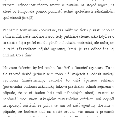
vzroste. Výhodnost těchto smluv se zakládá na stejné logice, na
které by fungovala pomoc policistů jedné společnosti zákazníkům
společnosti jiné.[2]
Pachatele tedy máme (pokud ne, tak můžeme třeba plakat, nebo se
s tím smířit; naše možnosti jsou tedy přibližně stejné, jako když se o
to stará stát) a přišel čas dotyčného zloducha potrestat; ale ouha, on
je také zákazníkem nějaké agentury, která je zas odhodlána jej
chránit. Co s tím?
Naivním řešením by byl souboj 'útočící' a 'bránící' agentury. To je
ale zaprvé drahé (jednak se u toho ničí majetek a jednak umírají
vycvičení zaměstnanci), zadruhé to dělá špatnou reklamu
(potenciální budoucí zákazníky taková přestřelka odradí zejména v
případě, že v ní budou hrát roli náhodných obětí), zatřetí to
nepřináší moc klidu stávajícím zákazníkům (většinu lidí nejspíš
neuspokojí ujištění, že práva se jim od naší agentury dostane v
případě, že budeme mít na místě zrovna víc mužů s přesnější