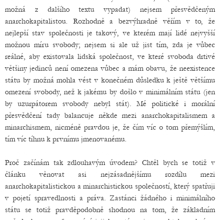
možná z dalšího textu vypadat) nejsem přesvědčeným
anarchokapitalistou. Rozhodně a bezvýhradně věřím v to, že
nejlepší stav společnosti je takový, ve kterém mají lidé nejvyšší
možnou míru svobody; nejsem si ale už jist tím, zda je vůbec
reálné, aby existovala lidská společnost, ve které svoboda drtivé
většiny jedinců není omezena vůbec a mám obavu, že neexistence
státu by možná mohla vést v konečném důsledku k ještě většímu
omezení svobody, než k jakému by došlo v minimálním státu (jen
by uzurpátorem svobody nebyl stát). Mé politické i morální
přesvědčení tady balancuje někde mezi anarchokapitalismem a
minarchismem, nicméně pravdou je, že čím víc o tom přemýšlím,
tím víc tíhnu k prvnímu jmenovanému.
Proč začínám tak zdlouhavým úvodem? Chtěl bych se totiž v
článku věnovat asi nejzásadnějšímu rozdílu mezi
anarchokapitalistickou a minarchistickou společností, který spatřuji
v pojetí spravedlnosti a práva. Zastánci žádného i minimálního
státu se totiž pravděpodobně shodnou na tom, že základním