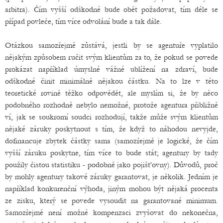
arbitra). Čím vyšší odškodné bude obět požadovat, tím déle se
případ povleče, tím více odvolání bude a tak dále.
Otázkou samozřejmě zůstává, jestli by se agentuře vyplatilo
nějakým způsobem ručit svým klientům za to, že pokud se povede
prokázat například úmyslné vážné ublížení na zdraví, bude
odškodné činit minimálně nějakou částku. Na to lze v této
teoretické rovině těžko odpovědět, ale myslím si, že by něco
podobného rozhodně nebylo nemožné, protože agentura přibližně
ví, jak se soukromí soudci rozhodují, takže může svým klientům
nějaké záruky poskytnout s tím, že když to náhodou nevyjde,
dofinancuje zbytek částky sama (samozřejmě je logické, že čím
vyšší záruku poskytne, tím více to bude stát; agentury by tady
použily čistou statistiku - podobně jako pojišťovny). Důvodů, proč
by mohly agentury takové záruky garantovat, je několik. Jedním je
například konkurenční výhoda, jiným mohou být nějaká procenta
ze zisku, který se povede vysoudit na garantované minimum.
Samozřejmě není možné kompenzaci zvyšovat do nekonečna,