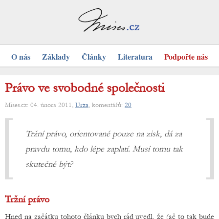
O nás
Základy
Články
Literatura
Podpořte nás
Právo ve svobodné společnosti
Mises.cz: 04. února 2011,
Urza
, komentářů:
20
Tržní právo, orientované pouze na zisk, dá za
pravdu tomu, kdo lépe zaplatí. Musí tomu tak
skutečně být?
Tržní právo
Hned na začátku tohoto článku bych rád uvedl, že (ač to tak bude