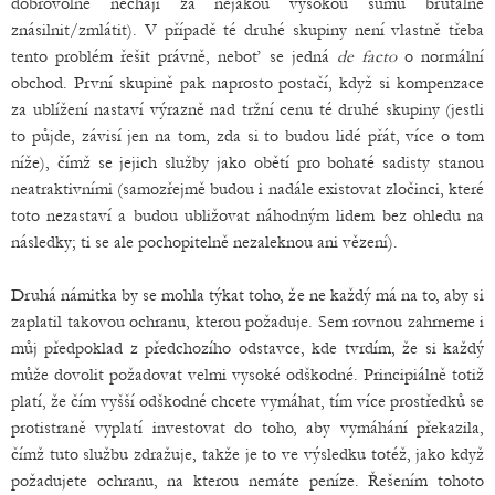
dobrovolně nechají za nějakou vysokou sumu brutálně
znásilnit/zmlátit). V případě té druhé skupiny není vlastně třeba
tento problém řešit právně, neboť se jedná
de facto
o normální
obchod. První skupině pak naprosto postačí, když si kompenzace
za ublížení nastaví výrazně nad tržní cenu té druhé skupiny (jestli
to půjde, závisí jen na tom, zda si to budou lidé přát, více o tom
níže), čímž se jejich služby jako obětí pro bohaté sadisty stanou
neatraktivními (samozřejmě budou i nadále existovat zločinci, které
toto nezastaví a budou ubližovat náhodným lidem bez ohledu na
následky; ti se ale pochopitelně nezaleknou ani vězení).
Druhá námitka by se mohla týkat toho, že ne každý má na to, aby si
zaplatil takovou ochranu, kterou požaduje. Sem rovnou zahrneme i
můj předpoklad z předchozího odstavce, kde tvrdím, že si každý
může dovolit požadovat velmi vysoké odškodné. Principiálně totiž
platí, že čím vyšší odškodné chcete vymáhat, tím více prostředků se
protistraně vyplatí investovat do toho, aby vymáhání překazila,
čímž tuto službu zdražuje, takže je to ve výsledku totéž, jako když
požadujete ochranu, na kterou nemáte peníze. Řešením tohoto