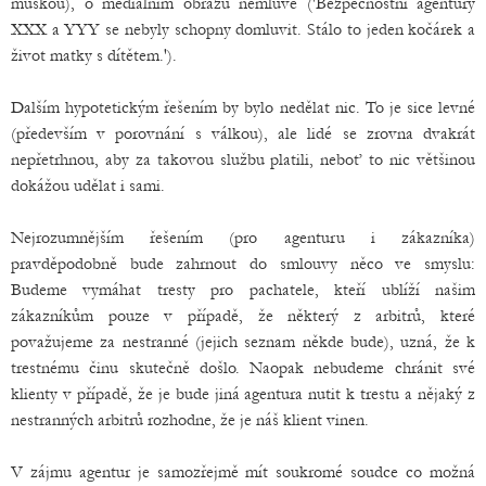
muškou), o mediálním obrazu nemluvě ('Bezpečnostní agentury
XXX a YYY se nebyly schopny domluvit. Stálo to jeden kočárek a
život matky s dítětem.').
Dalším hypotetickým řešením by bylo nedělat nic. To je sice levné
(především v porovnání s válkou), ale lidé se zrovna dvakrát
nepřetrhnou, aby za takovou službu platili, neboť to nic většinou
dokážou udělat i sami.
Nejrozumnějším řešením (pro agenturu i zákazníka)
pravděpodobně bude zahrnout do smlouvy něco ve smyslu:
Budeme vymáhat tresty pro pachatele, kteří ublíží našim
zákazníkům pouze v případě, že některý z arbitrů, které
považujeme za nestranné (jejich seznam někde bude), uzná, že k
trestnému činu skutečně došlo. Naopak nebudeme chránit své
klienty v případě, že je bude jiná agentura nutit k trestu a nějaký z
nestranných arbitrů rozhodne, že je náš klient vinen.
V zájmu agentur je samozřejmě mít soukromé soudce co možná