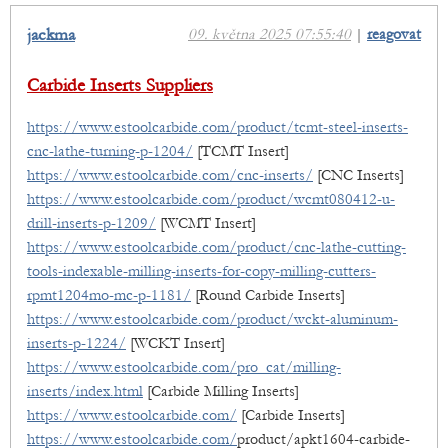
jackma
09. května 2025 07:55:40
|
reagovat
Carbide Inserts Suppliers
https://www.estoolcarbide.com/product/tcmt-steel-inserts-
cnc-lathe-turning-p-1204/
[TCMT Insert]
https://www.estoolcarbide.com/cnc-inserts/
[CNC Inserts]
https://www.estoolcarbide.com/product/wcmt080412-u-
drill-inserts-p-1209/
[WCMT Insert]
https://www.estoolcarbide.com/product/cnc-lathe-cutting-
tools-indexable-milling-inserts-for-copy-milling-cutters-
rpmt1204mo-mc-p-1181/
[Round Carbide Inserts]
https://www.estoolcarbide.com/product/wckt-aluminum-
inserts-p-1224/
[WCKT Insert]
https://www.estoolcarbide.com/pro_cat/milling-
inserts/index.html
[Carbide Milling Inserts]
https://www.estoolcarbide.com/
[Carbide Inserts]
https://www.estoolcarbide.com/
product/apkt1604-carbide-