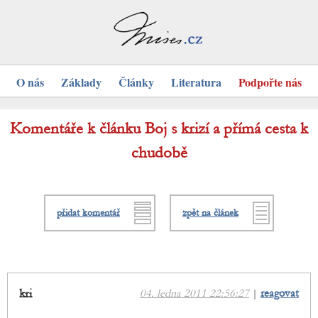
O nás
Základy
Články
Literatura
Podpořte nás
Komentáře k článku Boj s krizí a přímá cesta k
chudobě
přidat komentář
zpět na článek
kri
04. ledna 2011 22:56:27
|
reagovat