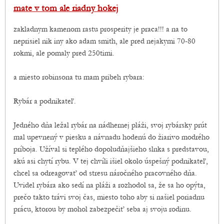
mate v tom ale riadny hokej
zakladnym kamenom rastu prosperity je praca!!! a na to
neprisiel nik iny ako adam smith, ale pred nejakymi 70-80
rokmi, ale pomaly pred 250timi.
a miesto robinsona tu mam pribeh rybara:
Rybár a podnikateľ.
Jedného dňa ležal rybár na nádhernej pláži, svoj rybársky prút
mal upevnený v piesku a návnadu hodenú do žiarivo modrého
príboja. Užíval si teplého dopoludňajšieho slnka s predstavou,
akú asi chytí rybu. V tej chvíli išiel okolo úspešný podnikateľ,
chcel sa odreagovať od stresu náročného pracovného dňa.
Uvidel rybára ako sedí na pláži a rozhodol sa, že sa ho opýta,
prečo takto trávi svoj čas, miesto toho aby si našiel poriadnu
prácu, ktorou by mohol zabezpečiť seba aj svoju rodinu.