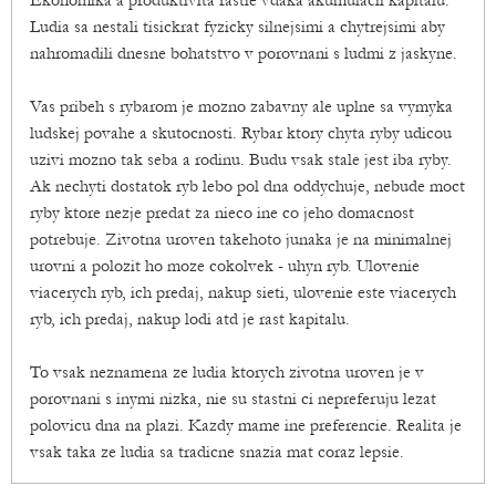
Ekonomika a produktivita rastie vdaka akumulacii kapitalu.
Ludia sa nestali tisickrat fyzicky silnejsimi a chytrejsimi aby
nahromadili dnesne bohatstvo v porovnani s ludmi z jaskyne.
Vas pribeh s rybarom je mozno zabavny ale uplne sa vymyka
ludskej povahe a skutocnosti. Rybar ktory chyta ryby udicou
uzivi mozno tak seba a rodinu. Budu vsak stale jest iba ryby.
Ak nechyti dostatok ryb lebo pol dna oddychuje, nebude moct
ryby ktore nezje predat za nieco ine co jeho domacnost
potrebuje. Zivotna uroven takehoto junaka je na minimalnej
urovni a polozit ho moze cokolvek - uhyn ryb. Ulovenie
viacerych ryb, ich predaj, nakup sieti, ulovenie este viacerych
ryb, ich predaj, nakup lodi atd je rast kapitalu.
To vsak neznamena ze ludia ktorych zivotna uroven je v
porovnani s inymi nizka, nie su stastni ci nepreferuju lezat
polovicu dna na plazi. Kazdy mame ine preferencie. Realita je
vsak taka ze ludia sa tradicne snazia mat coraz lepsie.