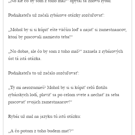
„No ale čo by som z toho mal?“ opýtal sa znovu rybár.
Podnikateľa už začali rybárove otázky rozčuľovať:
„Mohol by si si kúpiť ešte väčšiu loď a najať si zamestnancov,
ktorí by pracovali namiesto teba!“
„No dobre, ale čo by som z toho mal?“ zaznela z rybárových
úst tá istá otázka.
Podnikateľa to už začalo rozčuľovať:
„Ty mi nerozumieš? Mohol by si si kúpiť celú flotilu
rybárskych lodí, plaviť sa po celom svete a nechať za seba
pracovať svojich zamestnancov!“
Rybár už mal na jazyku tú istú otázku:
„A čo potom z toho budem mať?“