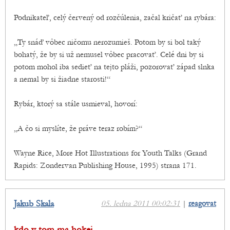
Podnikateľ, celý červený od rozčúlenia, začal kričať na rybára:
„Ty snáď vôbec ničomu nerozumieš. Potom by si bol taký
bohatý, že by si už nemusel vôbec pracovať. Celé dni by si
potom mohol iba sedieť na tejto pláži, pozorovať západ slnka
a nemal by si žiadne starosti!“
Rybár, ktorý sa stále usmieval, hovorí:
„A čo si myslíte, že práve teraz robím?“
Wayne Rice, More Hot Illustrations for Youth Talks (Grand
Rapids: Zondervan Publishing House, 1995) strana 171.
Jakub Skala
05. ledna 2011 00:02:31
|
reagovat
kdo v tom ma hokej