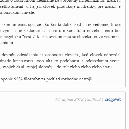
ozofiu o absolutnom idealizme na absolutny materializmus. marx sa
vsetko zmenil. u hegela clovek produkuje myslienky, pre marxa je
konomickom zmysle.
a sebe samemu opisuje ako kratkodobe, ked stare vedomie, ktore
ovym. stare vedomie sa stava otrokom toho noveho. tento boj
 hegel ako "cestu" k sebauvedomeniu sa cloveka. nove vedomie,
eniu sa.
z dovodu odcudzenia sa osobnosti cloveka, ked clovek odovzdal
ripade krestanstva. ooo aka to podobnost s odovzdanim svojej
 svojich dani, svojej slobody... do ruk zleho zleho zleho statu.
hoponie 99% filozofov za preklad rozhodne nestoji!
10. dubna 2012 12:58:32
|
reagovat