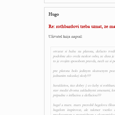
Hugo
Re: rothbardovi treba uznat, ze m
Uživatel krija napsal:
otvarat si hubu na platona, defacto tvrdi
podobne ako ovela neskor osho, ze dusa je v
to je svojim sposobom pravda, nech uz si 
pre platona bolo jedinym skutocnym po
jednanim rakuskej skoly???
herakleitos, tiez dobry :) co keby si rothb
stav medzi dvoma zakladnymi zmenami, kto
pripadne s inflaciou a deflaciou???
hegel a marx. marx prerobil hegelovu filoz
hegelom inspirovat, ale takmer vsetko 
producentom v materialnom a ekonomicko