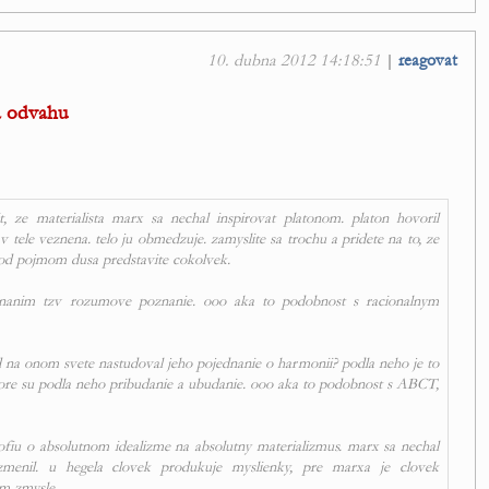
10. dubna 2012 14:18:51
|
reagovat
a odvahu
t, ze materialista marx sa nechal inspirovat platonom. platon hovoril
 tele veznena. telo ju obmedzuje. zamyslite sa trochu a pridete na to, ze
pod pojmom dusa predstavite cokolvek.
znanim tzv rozumove poznanie. ooo aka to podobnost s racionalnym
ard na onom svete nastudoval jeho pojednanie o harmonii? podla neho je to
re su podla neho pribudanie a ubudanie. ooo aka to podobnost s ABCT,
ofiu o absolutnom idealizme na absolutny materializmus. marx sa nechal
zmenil. u hegela clovek produkuje myslienky, pre marxa je clovek
m zmysle.