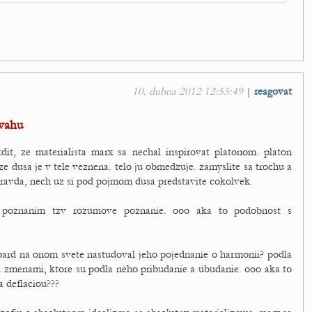
10. dubna 2012 12:55:49
|
reagovat
dvahu
rdit, ze materialista marx sa nechal inspirovat platonom. platon
e dusa je v tele veznena. telo ju obmedzuje. zamyslite sa trochu a
 pravda, nech uz si pod pojmom dusa predstavite cokolvek.
m poznanim tzv rozumove poznanie. ooo aka to podobnost s
thbard na onom svete nastudoval jeho pojednanie o harmonii? podla
 zmenami, ktore su podla neho pribudanie a ubudanie. ooo aka to
a deflaciou???