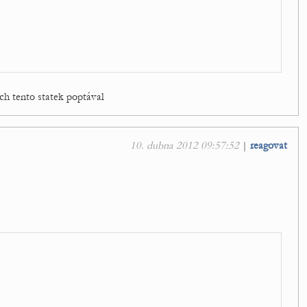
ych tento statek poptával
10. dubna 2012 09:57:52
|
reagovat