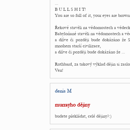
...
B U L L S H I T!
You are so full of it, your eyes are brow
Řekové stavěli na vědomostech a vědeck
Babyloňané stavěli na vědomostech a vě
a dříve či později bude dokázáno že 
mnohem starší civilizace,
a dříve či později bude dokázáno že ...
Rothbard, za takový výklad dějin si zasl
Ven!
denis M
murrayho dějiny
budete překládat, celé dějiny?:)