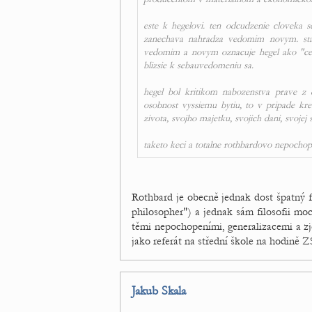
este k hegelovi. ten odcudzenie cloveka 
zanechava nahradza vedomim novym. sta
vedomim a novym oznacuje hegel ako "ces
blizsie k sebauvedomeniu sa.
hegel bol kritikom nabozenstva prave z 
osobnost vyssiemu bytiu, to v pripade kr
zivota, svojho majetku, svojich dani, svojej 
taketo keci a totalne rothbardovo nepochop
Rothbard je obecně jednak dost špatný f
philosopher") a jednak sám filosofii mo
těmi nepochopeními, generalizacemi a z
jako referát na střední škole na hodině ZS
Jakub Skala