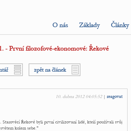
O nás
Základy
Články
1. - První filozofové-ekonomové: Řekové
ntář
zpět na článek
10. dubna 2012 04:05:52
|
reagovat
Starověcí Řekové byli první civilizovaní lidé, kteří používali svůj
 světem kolem sebe."