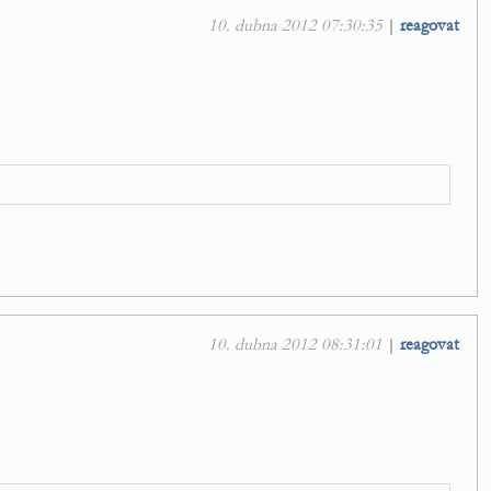
10. dubna 2012 07:30:35
|
reagovat
10. dubna 2012 08:31:01
|
reagovat