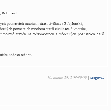
n, Rothbard!
ých poznatcích mnohem starší civilizace Babylonské,
deckých poznatcích mnohem starší civilizace Sumerské,
Sumerové stavěli na vědomostech a vědeckých poznatcích další
oužíte nedostatečnou.
10. dubna 2012 05:59:09
|
reagovat