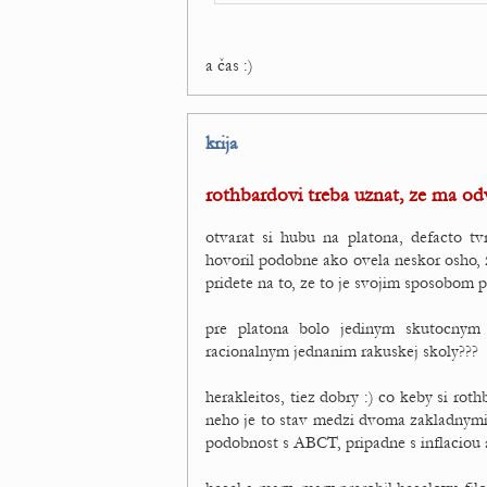
a čas :)
krija
rothbardovi treba uznat, ze ma o
otvarat si hubu na platona, defacto tv
hovoril podobne ako ovela neskor osho, z
pridete na to, ze to je svojim sposobom
pre platona bolo jedinym skutocny
racionalnym jednanim rakuskej skoly???
herakleitos, tiez dobry :) co keby si ro
neho je to stav medzi dvoma zakladnymi
podobnost s ABCT, pripadne s inflaciou 