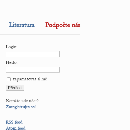
Literatura
Podpořte nás
Login:
Heslo:
zapamatovat si mě
Nemáte zde účet?
Zaregistrujte se!
RSS feed
Atom feed