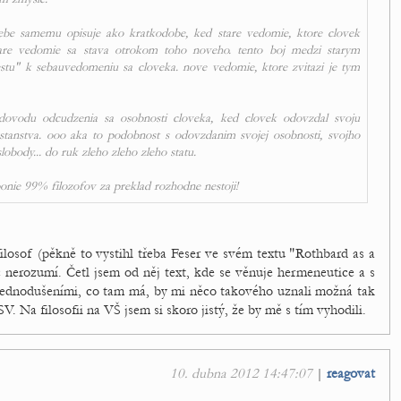
sebe samemu opisuje ako kratkodobe, ked stare vedomie, ktore clovek
re vedomie sa stava otrokom toho noveho. tento boj medzi starym
tu" k sebauvedomeniu sa cloveka. nove vedomie, ktore zvitazi je tym
dovodu odcudzenia sa osobnosti cloveka, ked clovek odovzdal svoju
estanstva. ooo aka to podobnost s odovzdanim svojej osobnosti, svojho
slobody... do ruk zleho zleho zleho statu.
onie 99% filozofov za preklad rozhodne nestoji!
ilosof (pěkně to vystihl třeba Feser ve svém textu "Rothbard as a
c nerozumí. Četl jsem od něj text, kde se věnuje hermeneutice a s
jednodušeními, co tam má, by mi něco takového uznali možná tak
V. Na filosofii na VŠ jsem si skoro jistý, že by mě s tím vyhodili.
10. dubna 2012 14:47:07
|
reagovat