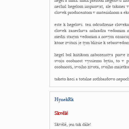
hegel a marx. marx prerobil hegelovu fil
nechal hegelom inspirovat, ale takmer 
clovek producentom v materialnom a e
este k hegelovi. ten odcudzenie clovek
clovek zanechava nahradza vedomim n
medzi starym vedomim a novym oznacuje
ktore zvitazi je tym blizsie k sebauvedom
hegel bol kritikom nabozenstva prave 
svoju osobnost vyssiemu bytiu, to v p
osobnosti, svojho zivota, svojho majetku,
taketo keci a totalne rothbardovo nepoc
HynekRk
Skvělé
Skvělé, jen tak dále!