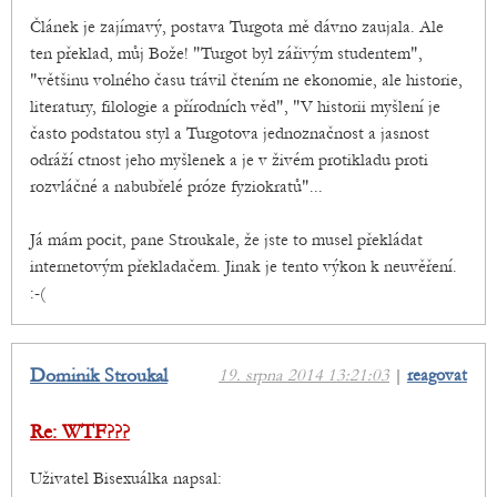
Článek je zajímavý, postava Turgota mě dávno zaujala. Ale
ten překlad, můj Bože! "Turgot byl zářivým studentem",
"většinu volného času trávil čtením ne ekonomie, ale historie,
literatury, filologie a přírodních věd", "V historii myšlení je
často podstatou styl a Turgotova jednoznačnost a jasnost
odráží ctnost jeho myšlenek a je v živém protikladu proti
rozvláčné a nabubřelé próze fyziokratů"...
Já mám pocit, pane Stroukale, že jste to musel překládat
internetovým překladačem. Jinak je tento výkon k neuvěření.
:-(
Dominik Stroukal
19. srpna 2014 13:21:03
|
reagovat
Re: WTF???
Uživatel Bisexuálka napsal: