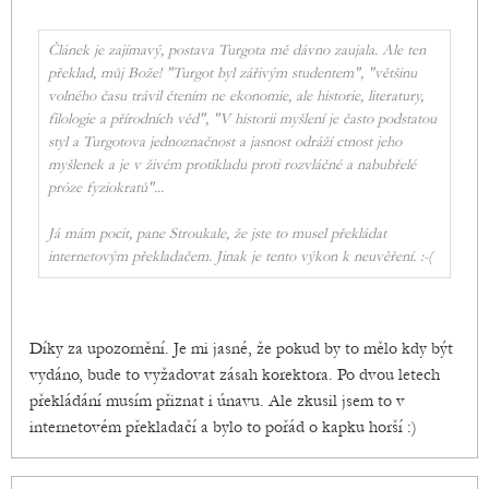
Článek je zajímavý, postava Turgota mě dávno zaujala. Ale ten
překlad, můj Bože! "Turgot byl zářivým studentem", "většinu
volného času trávil čtením ne ekonomie, ale historie, literatury,
filologie a přírodních věd", "V historii myšlení je často podstatou
styl a Turgotova jednoznačnost a jasnost odráží ctnost jeho
myšlenek a je v živém protikladu proti rozvláčné a nabubřelé
próze fyziokratů"...
Já mám pocit, pane Stroukale, že jste to musel překládat
internetovým překladačem. Jinak je tento výkon k neuvěření. :-(
Díky za upozornění. Je mi jasné, že pokud by to mělo kdy být
vydáno, bude to vyžadovat zásah korektora. Po dvou letech
překládání musím přiznat i únavu. Ale zkusil jsem to v
internetovém překladačí a bylo to pořád o kapku horší :)