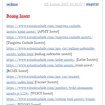
jackma
09. května 2025 10:36:59
|
reagovat
Boring Insert
https://www.estoolcarbide.com/tungsten-carbide-
inserts/apmt-insert/
[APMT Insert]
https://www.estoolcarbide.com/tungsten-carbide-inserts/
[Tungsten Carbide Inserts]
https://www.estoolcarbide.com/pro_cat/milling-indexable-
inserts/index.html
[milling indexable inserts]
https://www.estoolcarbide.com/lathe-inserts/
[Lathe Inserts]
https://www.estoolcarbide.com/lathe-inserts/
rcmx-insert/
[RCMX Insert]
https://www.estoolcarbide.com/pro_cat/cermet-
inserts/index.html
[Cermet Inserts]
https://www.estoolcarbide.com/product/wckt-aluminum-
inserts-p-1224/
[WCKT Insert]
https://www.estoolcarbide.com/cutting-tool-inserts/wnmg-
insert/
[WNMG Insert]