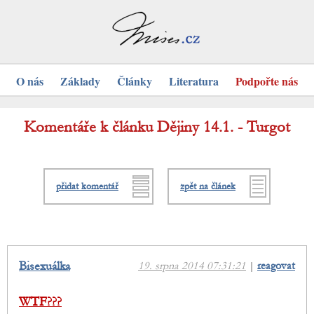
O nás
Základy
Články
Literatura
Podpořte nás
Komentáře k článku Dějiny 14.1. - Turgot
přidat komentář
zpět na článek
Bisexuálka
19. srpna 2014 07:31:21
|
reagovat
WTF???