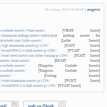
09. května 2025 09:58:00
|
reagovat
-carbide-inserts/vbmt-insert/
[VBMT Insert]
/aluminum-milling-inserts/index.html
[milling inserts for
lcarbide.com/lathe-inserts/
[Lathe Inserts]
/scgt-aluminum-inserts-p-1218/
[SCGT Insert]
/wcmt080412-u-drill-inserts-p-1209/
[WCMT Insert]
tcmt-steel-inserts-cnc-lathe-turning-p-1204/
[TCMT Insert]
nserts/dcmt-insert/
[DCMT Insert]
-carbide-inserts/
[Tungsten Carbide Inserts]
-carbide-inserts/
[Tungsten Carbide Inserts]
inserts/
[Cutting Inserts]
t/wckt-aluminum-inserts-p-1224/
[WCKT Insert]
/wcmt080412-u-drill-inserts-p-1209/
[WCMT Insert]
ntář
zpět na článek