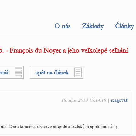
O nás
Základy
Články
. - François du Noyer a jeho velkolepé selhání
ntář
zpět na článek
18. října 2013 15:14:18
|
reagovat
arda. Donekonečna ukazuje stupiditu ľudských spoločností. :)