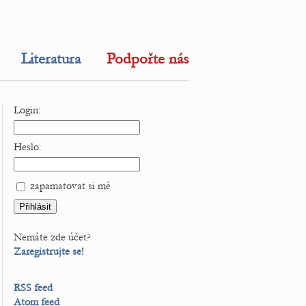
Literatura
Podpořte nás
Login:
Heslo:
zapamatovat si mě
Nemáte zde účet?
Zaregistrujte se!
RSS feed
Atom feed