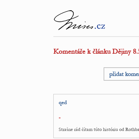
Komentáře k článku Dějiny 8.5
přidat kome
qed
-
Strašne rád čítam túto históriu od Rothb