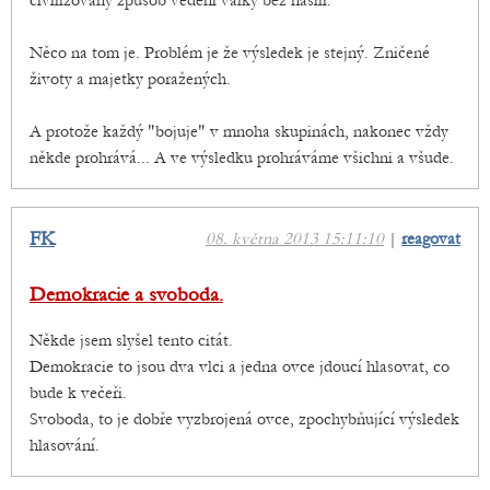
civilizovaný způsob vedení války bez násilí.
Něco na tom je. Problém je že výsledek je stejný. Zničené
životy a majetky poražených.
A protože každý "bojuje" v mnoha skupinách, nakonec vždy
někde prohrává... A ve výsledku prohráváme všichni a všude.
FK
08. května 2013 15:11:10
|
reagovat
Demokracie a svoboda.
Někde jsem slyšel tento citát.
Demokracie to jsou dva vlci a jedna ovce jdoucí hlasovat, co
bude k večeři.
Svoboda, to je dobře vyzbrojená ovce, zpochybňující výsledek
hlasování.