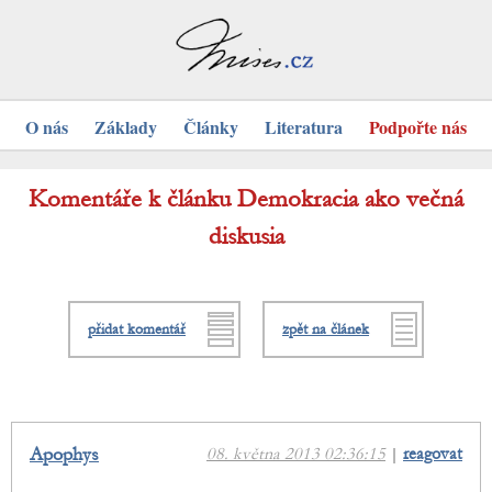
O nás
Základy
Články
Literatura
Podpořte nás
Komentáře k článku Demokracia ako večná
diskusia
přidat komentář
zpět na článek
Apophys
08. května 2013 02:36:15
|
reagovat