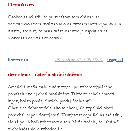
Demokracia
Osobne sa mi zdá, že pri všetkom tom oháňaní sa
demokraciou veľa ľudí zabudlo na význam slova
republika
. A
ústava, ktorá by to mala držať na uzde je napríklad na
Slovensku deravá ako cedník...
libertarian
08. května 2013 08:58:07
|
reagovat
demokrati - úctiví a slušní zločinci
Americká mafia mala múdry zvyk - pri výbere výpalného
ponúkala svojej obeti protislužby. Takže to nebola sprostá
lúpež, bol to predaj služieb, predaj "ochrany".
Obeť síce dobre vedela, ako to chodí, ale výpalníci obeti
ponechali aspon dôstojnosť. Krutý trest neprišiel na začiatku,
ale až po niekoľkých varovaniach. Mafia vedela, že "slušné"
zaobchádzanie je výhodnejšie.