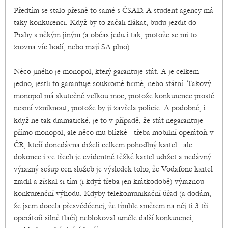
Předtím se stalo přesně to samé s ČSAD. A student agency má
taky konkurenci. Když by to začali flákat, budu jezdit do
Prahy s někým jiným (a občas jedu i tak, protože se mi to
zrovna víc hodí, nebo mají SA plno).
Něco jiného je monopol, který garantuje stát. A je celkem
jedno, jestli to garantuje soukromé firmě, nebo státní. Takový
monopol má skutečně velkou moc, protože konkurence prostě
nesmí vzniknout, protože by ji zavřela policie. A podobné, i
když ne tak dramatické, je to v případě, že stát negarantuje
přímo monopol, ale něco mu blízké - třeba mobilní operátoři v
ČR, kteří donedávna drželi celkem pohodlný kartel...ale
dokonce i ve třech je evidentně těžké kartel udržet a nedávný
výrazný sešup cen služeb je výsledek toho, že Vodafone kartel
zradil a získal si tím (i když třeba jen krátkodobě) výraznou
konkurenční výhodu. Kdyby telekomunikační úřad (a dodám,
že jsem docela přesvědčenej, že tímhle směrem na něj ti 3 tři
operátoři silně tlačí) neblokoval uměle další konkurenci,