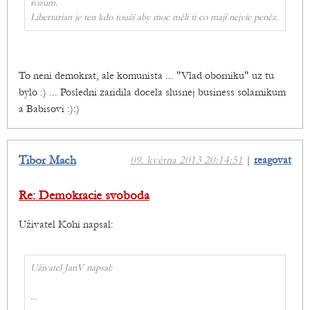
rozum.
Libertarian je ten kdo touží aby moc měli ti co mají nejvíc peněz.
To neni demokrat, ale komunista ... "Vlad oborniku" uz tu
bylo :) ... Posledni zaridila docela slusnej business solarnikum
a Babisovi :):)
Tibor Mach
09. května 2013 20:14:51
|
reagovat
Re: Demokracie svoboda
Uživatel Kohi napsal:
Uživatel JanV napsal:
...