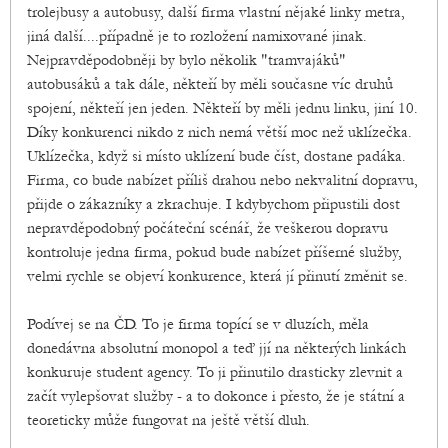
trolejbusy a autobusy, další firma vlastní nějaké linky metra,
jiná další....případně je to rozložení namixované jinak.
Nejpravděpodobněji by bylo několik "tramvajáků"
autobusáků a tak dále, někteří by měli současne víc druhů
spojení, někteří jen jeden. Někteří by měli jednu linku, jiní 10.
Díky konkurenci nikdo z nich nemá větší moc než uklízečka.
Uklízečka, když si místo uklízení bude číst, dostane padáka.
Firma, co bude nabízet příliš drahou nebo nekvalitní dopravu,
přijde o zákazníky a zkrachuje. I kdybychom připustili dost
nepravděpodobný počáteční scénář, že veškerou dopravu
kontroluje jedna firma, pokud bude nabízet příšerné služby,
velmi rychle se objeví konkurence, která jí přinutí změnit se.
Podívej se na ČD. To je firma topící se v dluzích, měla
donedávna absolutní monopol a teď jjí na některých linkách
konkuruje student agency. To ji přinutilo drasticky zlevnit a
začít vylepšovat služby - a to dokonce i přesto, že je státní a
teoreticky může fungovat na ještě větší dluh.