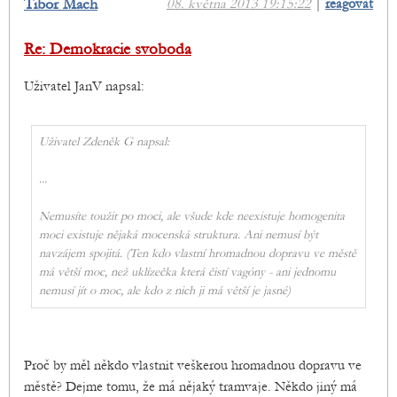
Tibor Mach
08. května 2013 19:15:22
|
reagovat
Re: Demokracie svoboda
Uživatel JanV napsal:
Uživatel Zdeněk G napsal:
...
Nemusíte toužit po moci, ale všude kde neexistuje homogenita
moci existuje nějaká mocenská struktura. Ani nemusí být
navzájem spojitá. (Ten kdo vlastní hromadnou dopravu ve městě
má větší moc, než uklízečka která čistí vagóny - ani jednomu
nemusí jít o moc, ale kdo z nich ji má větší je jasné)
Proč by měl někdo vlastnit veškerou hromadnou dopravu ve
městě? Dejme tomu, že má nějaký tramvaje. Někdo jiný má