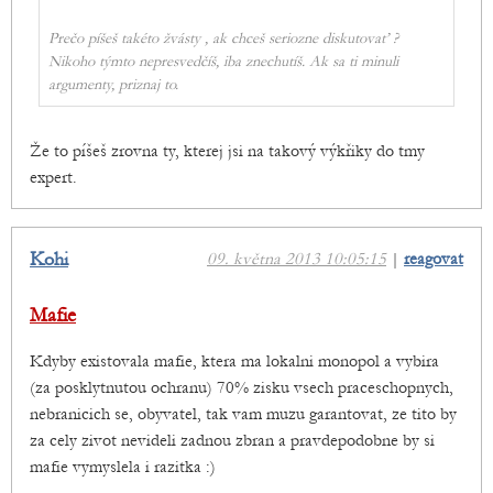
Prečo píšeš takéto žvásty , ak chceš seriozne diskutovať ?
Nikoho týmto nepresvedčíš, iba znechutíš. Ak sa ti minuli
argumenty, priznaj to.
Že to píšeš zrovna ty, kterej jsi na takový výkřiky do tmy
expert.
Kohi
09. května 2013 10:05:15
|
reagovat
Mafie
Kdyby existovala mafie, ktera ma lokalni monopol a vybira
(za posklytnutou ochranu) 70% zisku vsech praceschopnych,
nebranicich se, obyvatel, tak vam muzu garantovat, ze tito by
za cely zivot nevideli zadnou zbran a pravdepodobne by si
mafie vymyslela i razitka :)