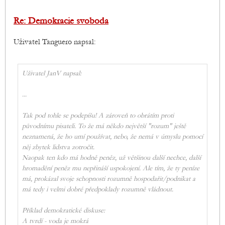
Re: Demokracie svoboda
Uživatel Tanguero napsal:
Uživatel JanV napsal:
...
Tak pod tohle se podepíšu! A zároveň to obrátím proti
původnímu pisateli. To že má někdo největší "rozum" ještě
neznamená, že ho umí používat, nebo, že nemá v úmyslu pomocí
něj zbytek lidstva zotročit.
Naopak ten kdo má hodně peněz, už většinou další nechce, další
hromadění peněz mu nepřináší uspokojení. Ale tím, že ty peníze
má, prokázal svoje schopnosti rozumně hospodařit/podnikat a
má tedy i velmi dobré předpoklady rozumně vládnout.
Příklad demokratické diskuse:
A tvrdí - voda je mokrá