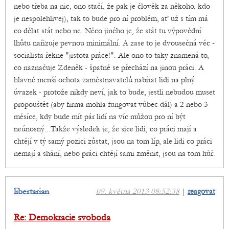
nebo třeba na nic, ono stačí, že pak je člověk za někoho, kdo
je nespolehlivej), tak to bude pro ní problém, ať už s tím má
co dělat stát nebo ne. Něco jiného je, že stát tu výpovědní
lhůtu nařizuje pevnou minimální. A zase to je dvousečná věc -
socialista řekne "jistota práce!". Ale ono to taky znamená to,
co naznačuje Zdeněk - špatně se přechází na jinou práci. A
hlavně menší ochota zaměstnavatelů nabírat lidi na plný
úvazek - protože nikdy neví, jak to bude, jestli nebudou muset
propouštět (aby firma mohla fungovat vůbec dál) a 2 nebo 3
měsíce, kdy bude mít pár lidí na víc můžou pro ní být
neúnosný...Takže výsledek je, že sice lidi, co práci mají a
chtějí v tý samý pozici zůstat, jsou na tom líp, ale lidi co práci
nemají a shání, nebo práci chtějí sami změnit, jsou na tom hůř.
libertarian
09. května 2013 08:52:38
|
reagovat
Re: Demokracie svoboda