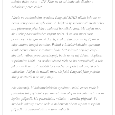
měsíce dělat ocasa v DP. Kdo na ni asi bude tak dlouho s
nabídkou práce čekat.
Navíc ve svobodném systému fungující MHD nikdo kdo na to
nemá schopnosti nevybuduje. A kdykoli ty schopnosti ztratí nebo
mu přerostou přes hlavu nahradí ho někdo jinej. Má nejen moc
ale i schopnost uklízečce zajistit práci. A za tou mocí stojí
povinnosti kterejm musí dostát, jinak... čau, jsou tu lepší, mi si
taky umíme koupit autobus. Pokud v kolektivistickém systému
kvůli nějaké chybě v matrixu bude DP šéfovat nějakej lempl...
aby bylo vůbec provozuschopný, bude se na něj (třeba) doplácet
v průměru 1600,- na osobu(včetně těch co ho nevyužívají) a rok
jako v naší zemi. A zaplatí to a vodserou právě takoví, jako ta
uklízečka. Nejen že nemáš moc, ale ještě funguješ jako pojistka
aby ji neztratili ti co už ji mají.
Ale obecněji. V kolektivistickém systému (státu) exces vede k
parazitování, plýtvání a permanetnímu olupování ostatních v tom
lepším případě. Ke genocidám, válkám v horším případě. Ve
svobodě takový exces vede k nahrazení něčím lepším v lepším
případě... k založení státu v tom nejhorším.