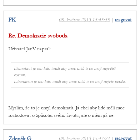
FK
08. května 2013 15:45:55
|
reagovat
Re: Demokracie svoboda
Uživatel JanV napsal:
Demokrat je ten kdo touží aby moc měli ti co mají největší
rozum.
Libertarian je ten kdo touží aby moc měli ti co mají nejvíc peněz.
Myslím, že to je omyl demokratů. Já chci aby lidé měli moc
rozhodovat o způsobu svého života, ale o mém již ne.
Zdeněk G
08. května 2013 15:47:24
|
reagovat