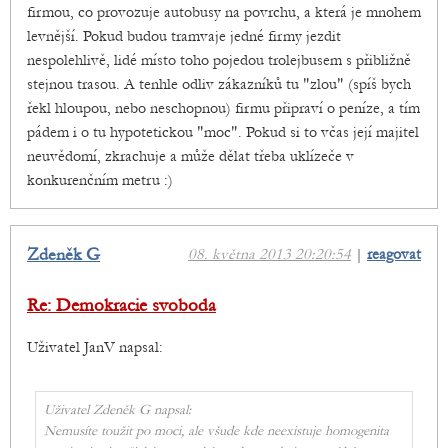
firmou, co provozuje autobusy na povrchu, a která je mnohem
levnější. Pokud budou tramvaje jedné firmy jezdit
nespolehlivě, lidé místo toho pojedou trolejbusem s přibližně
stejnou trasou. A tenhle odliv zákazníků tu "zlou" (spíš bych
řekl hloupou, nebo neschopnou) firmu připraví o peníze, a tím
pádem i o tu hypotetickou "moc". Pokud si to včas její majitel
neuvědomí, zkrachuje a může dělat třeba uklízeče v
konkurenčním metru :)
Zdeněk G
08. května 2013 20:20:54
|
reagovat
Re: Demokracie svoboda
Uživatel JanV napsal:
Uživatel Zdeněk G napsal:
Nemusíte toužit po moci, ale všude kde neexistuje homogenita