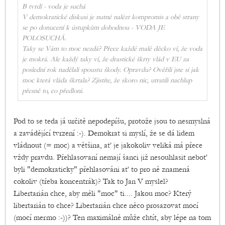
B tvrdí - voda je suchá
V demokratické diskusi je nutné nalézt kompromis a obě strany
se po donucení k ústupkům dohodnou - VODA JE
POLOSUCHÁ.
Taky se Vám to moc nezdá? Přece každé malé děcko ví, že voda
je mokrá. Ale každý taky ví, že drastické škrty vlád v EU za
poslední rok nadělali spoustu škody. Opravdu? Ověřili jste si jak
moc která vláda škrtala? Zjistíte, že skoro nic, utratili nachlup
přesně to, co předloni.
Pod to se teda já určitě nepodepíšu, protože jsou to nesmyslná
a zavádějící tvrzení :-). Demokrat si myslí, že se dá lidem
vládnout (= moc) a většina, ať je jakokoliv veliká má přece
vždy pravdu. Přehlasovaní nemají šanci již nesouhlasit neboť
byli "demokraticky" přehlasováni ať to pro ně znamená
cokoliv (třeba koncentrák)? Tak to Jan V myslel?
Libertarián chce, aby měli "moc" ti.... Jakou moc? Který
libertarián to chce? Libertarián chce něco prosazovat mocí
(mocí mermo :-))? Ten maximálně může chtít, aby lépe na tom