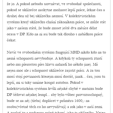
že jo. A pokud nebudu srovnávat, ve svobodné společnosti,
pokud se uklízečce naskytne možnost lepší práce, řekne čau a
druhej den už bej uklízečka nemusí. V kolektivistickém
systému který uklízečku chrání zákoníkem práce, se může stát
jako v našem státě, že bude muset ještě dva měsíce dělat
ocasa v DP. Kdo na ni asi bude tak dlouho s nabídkou práce
čekat.
Navíc ve svobodném systému fungující MHD nikdo kdo na to
nemá schopnosti nevybuduje. A kdykoli ty schopnosti ztratí
nebo mu přerostou přes hlavu nahradí ho někdo jinej. Má
nejen moc ale i schopnost uklízečce zajistit práci. A za tou
mocí stojí povinnosti kterejm musí dostát, jinak... čau, jsou tu
lepší, mi si taky umíme koupit autobus. Pokud v
kolektivistickém systému kvůli nějaké chybě v matrixu bude
DP šéfovat nějakej lempl... aby bylo vůbec provozuschopný,
bude se na něj (třeba) doplácet v průměru 1600,- na
osobu(včetně těch co ho nevyužívají) a rok jako v naší zemi.
A zaplatí to a vodserou právě takoví, jako ta uklízečka. Nejen