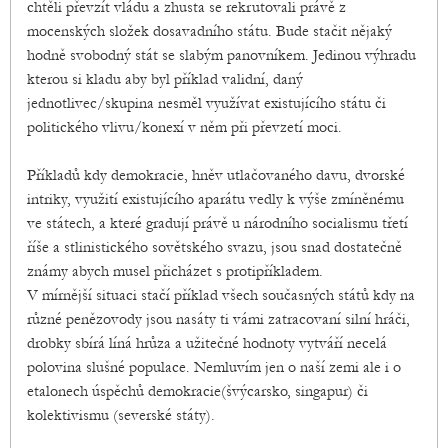
chtěli převzít vládu a zhusta se rekrutovali právě z
mocenských složek dosavadního státu. Bude stačit nějaký
hodně svobodný stát se slabým panovníkem. Jedinou výhradu
kterou si kladu aby byl příklad validní, daný
jednotlivec/skupina nesměl využívat existujícího státu či
politického vlivu/konexí v něm při převzetí moci.
Příkladů kdy demokracie, hněv utlačovaného davu, dvorské
intriky, využití existujícího aparátu vedly k výše zmíněnému
ve státech, a které gradují právě u národního socialismu třetí
říše a stlinistického sovětského svazu, jsou snad dostatečně
známy abych musel přicházet s protipříkladem.
V mírnější situaci stačí příklad všech současných států kdy na
různé penězovody jsou nasáty ti vámi zatracovaní silní hráči,
drobky sbírá líná hrůza a užitečné hodnoty vytváří necelá
polovina slušné populace. Nemluvím jen o naší zemi ale i o
etalonech úspěchů demokracie(švýcarsko, singapur) či
kolektivismu (severské státy).