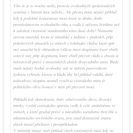
Vím že je to trochu nefér, protože svobodných společenských
systémů v historii moc nebylo... Ale přesto, máte nějaký příklad
kdy k podobné koncentraci moci které se děsíte, došlo
prostřednictvím svobodného trhu a vedla k něčemu horšímu než
k založení víceméně standartního státu dané doby? Nemusíte
zrovna anarchii, krom té islandské a indiánů v pralesích, příp
pokrizových situacích ve státech s kolabující vládou které spíš
než anarchií byly občanskou válkou mezi skupinami které chtěly
ustavit stát, příp skupinami, které chtěli převzít vládu a zhusta se
rekrutovali právě z mocenských složek dosavadního státu. Bude
stačit nějaký hodně svobodný stát se slabým panovníkem.
Jedinou výhradu kterou si kladu aby byl příklad validní, daný
jednotlivec/skupina nesměl využívat existujícího státu či
politického vlivu/konexí v něm při převzetí moci.
Příkladů kdy demokracie, hněv utlačovaného davu, dvorské
intriky, využití existujícího aparátu vedly k výše zmíněnému ve
státech, a které gradují právě u národního socialismu třetí říše a
stlinistického sovětského svazu, jsou snad dostatečně známy
abych musel přicházet s protipříkladem.
V mírnější situaci stačí příklad všech současných států kdy na