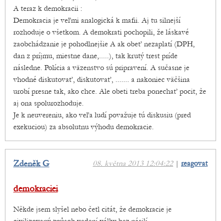
A teraz k demokracii :
Demokracia je veľmi analogická k mafii. Aj tu silnejší
rozhoduje o všetkom. A demokrati pochopili, že láskavé
zaobchádzanie je pohodlnejšie A ak obeť nezaplatí (DPH,
dan z príjmu, miestne dane,.....), tak krutý trest príde
následne. Polícia a väzenstvo sú pripravení. A sučasne je
vhodné diskutovať, diskutovať, ....... a nakoniec väčšina
urobí presne tak, ako chce. Ale obeti treba ponechať pocit, že
aj ona spolurozhoduje.
Je k neuvereniu, ako veľa ludí považuje tú diskusiu (pred
exekuciou) za absolutnu výhodu demokracie.
Zdeněk G
08. května 2013 12:04:22
|
reagovat
demokraciei
Někde jsem slyšel nebo četl citát, že demokracie je