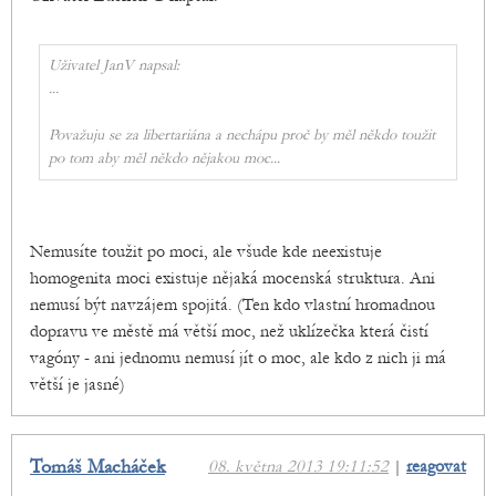
Uživatel JanV napsal:
...
Považuju se za libertariána a nechápu proč by měl někdo toužit
po tom aby měl někdo nějakou moc...
Nemusíte toužit po moci, ale všude kde neexistuje
homogenita moci existuje nějaká mocenská struktura. Ani
nemusí být navzájem spojitá. (Ten kdo vlastní hromadnou
dopravu ve městě má větší moc, než uklízečka která čistí
vagóny - ani jednomu nemusí jít o moc, ale kdo z nich ji má
větší je jasné)
Tomáš Macháček
08. května 2013 19:11:52
|
reagovat