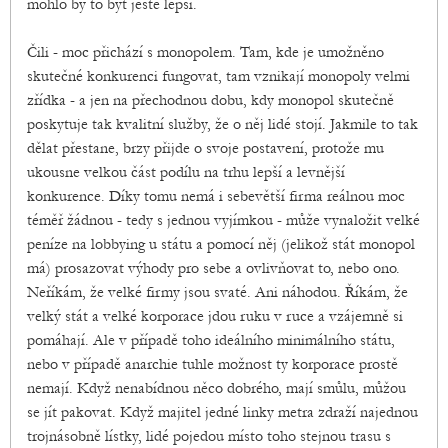
mohlo by to být ještě lepší.
Čili - moc přichází s monopolem. Tam, kde je umožněno
skutečné konkurenci fungovat, tam vznikají monopoly velmi
zřídka - a jen na přechodnou dobu, kdy monopol skutečně
poskytuje tak kvalitní služby, že o něj lidé stojí. Jakmile to tak
dělat přestane, brzy přijde o svoje postavení, protože mu
ukousne velkou část podílu na trhu lepší a levnější
konkurence. Díky tomu nemá i sebevětší firma reálnou moc
téměř žádnou - tedy s jednou vyjímkou - může vynaložit velké
peníze na lobbying u státu a pomocí něj (jelikož stát monopol
má) prosazovat výhody pro sebe a ovlivňovat to, nebo ono.
Neříkám, že velké firmy jsou svaté. Ani náhodou. Říkám, že
velký stát a velké korporace jdou ruku v ruce a vzájemně si
pomáhají. Ale v případě toho ideálního minimálního státu,
nebo v případě anarchie tuhle možnost ty korporace prostě
nemají. Když nenabídnou něco dobrého, mají smůlu, můžou
se jít pakovat. Když majitel jedné linky metra zdraží najednou
trojnásobně lístky, lidé pojedou místo toho stejnou trasu s