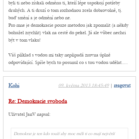
byli ti nebo získali odměnu ti, kteří lépe uspokojí potřeby
druhých. A ti druzí o tom rozhodnou zcela dobrovolně, tj.
buď smění a je odmění nebo ne.
Pro mne je demokracie pouze metodou jak zpomalit (a někdy
bohužel zrychlit) vlak na cestě do pekel. Já ale vůbec nechci
být v tom vlaku!
Váš příklad s vodou mi taky nepřipadá zrovna úplně
odpovídající. Spíše bych to posunul co s tou vodou udělat.....
Kohi
09. května 2013 18:45:49
|
reagovat
Re: Demokracie svoboda
Uživatel JanV napsal:
Demokrat je ten kdo touží aby moc měli ti co mají největší