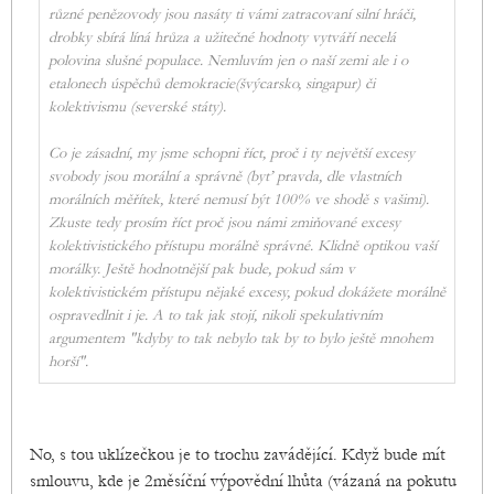
různé penězovody jsou nasáty ti vámi zatracovaní silní hráči,
drobky sbírá líná hrůza a užitečné hodnoty vytváří necelá
polovina slušné populace. Nemluvím jen o naší zemi ale i o
etalonech úspěchů demokracie(švýcarsko, singapur) či
kolektivismu (severské státy).
Co je zásadní, my jsme schopni říct, proč i ty největší excesy
svobody jsou morální a správně (byť pravda, dle vlastních
morálních měřítek, které nemusí být 100% ve shodě s vašimi).
Zkuste tedy prosím říct proč jsou námi zmiňované excesy
kolektivistického přístupu morálně správné. Klidně optikou vaší
morálky. Ještě hodnotnější pak bude, pokud sám v
kolektivistickém přístupu nějaké excesy, pokud dokážete morálně
ospravedlnit i je. A to tak jak stojí, nikoli spekulativním
argumentem "kdyby to tak nebylo tak by to bylo ještě mnohem
horší".
No, s tou uklízečkou je to trochu zavádějící. Když bude mít
smlouvu, kde je 2měsíční výpovědní lhůta (vázaná na pokutu