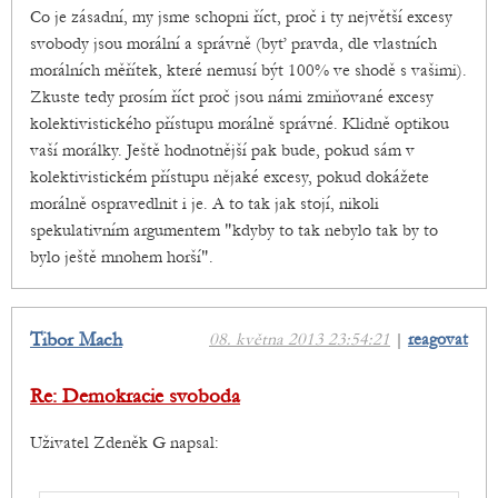
Co je zásadní, my jsme schopni říct, proč i ty největší excesy
svobody jsou morální a správně (byť pravda, dle vlastních
morálních měřítek, které nemusí být 100% ve shodě s vašimi).
Zkuste tedy prosím říct proč jsou námi zmiňované excesy
kolektivistického přístupu morálně správné. Klidně optikou
vaší morálky. Ještě hodnotnější pak bude, pokud sám v
kolektivistickém přístupu nějaké excesy, pokud dokážete
morálně ospravedlnit i je. A to tak jak stojí, nikoli
spekulativním argumentem "kdyby to tak nebylo tak by to
bylo ještě mnohem horší".
Tibor Mach
08. května 2013 23:54:21
|
reagovat
Re: Demokracie svoboda
Uživatel Zdeněk G napsal: