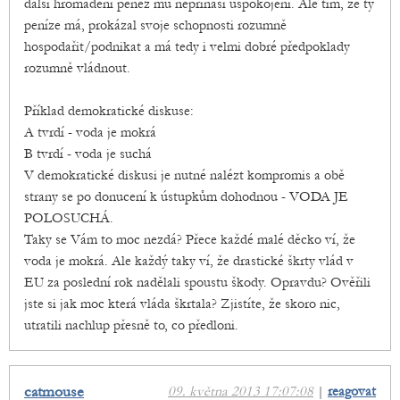
další hromadění peněz mu nepřináší uspokojení. Ale tím, že ty
peníze má, prokázal svoje schopnosti rozumně
hospodařit/podnikat a má tedy i velmi dobré předpoklady
rozumně vládnout.
Příklad demokratické diskuse:
A tvrdí - voda je mokrá
B tvrdí - voda je suchá
V demokratické diskusi je nutné nalézt kompromis a obě
strany se po donucení k ústupkům dohodnou - VODA JE
POLOSUCHÁ.
Taky se Vám to moc nezdá? Přece každé malé děcko ví, že
voda je mokrá. Ale každý taky ví, že drastické škrty vlád v
EU za poslední rok nadělali spoustu škody. Opravdu? Ověřili
jste si jak moc která vláda škrtala? Zjistíte, že skoro nic,
utratili nachlup přesně to, co předloni.
catmouse
09. května 2013 17:07:08
|
reagovat