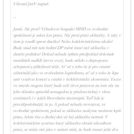
Uživatel JanV napsal:
...
Jasně. Ale proč? Vybudovat fungující MHD ve svobodné
společnosti je sakra kus práce. Nic proti práci uklízečky. A taky v
čem je rozdíl oproti dnešku? Nebo kolektivistickému ideálu?
Bude snad mít tam ředitel DP méně moci než uklízečka v
daném podniku? Dokud nebude splněn předpoklad dokonale
morálních nadlidí (never ever), bude někdo z disproporce
schopnosí a příležitostí těžit. Ať už z toho že je pro ostatní
užitečnější jako ve svobodném kapitalismu, ať už z toho že lépe
umí využívat konexí a vstahů v kolektivistické ekonomice. Exces
ve smyslu magora který bude celý život pracovat na tom aby na
jeho sklonku způsobil armagedon je představitelnej v obou
extrémech i v jejich libovolném mezistupni. Teď kde je
pravděpodobnější, že jo. A pokud nebudu srovnávat, ve
svobodné společnosti, pokud se uklízečce naskytne možnost lepší
práce, řekne čau a druhej den už bej uklízečka nemusí. V
kolektivistickém systému který uklízečku chrání zákoníkem
práce, se může stát jako v našem státě, že bude muset ještě dva