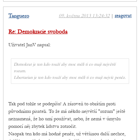
Tanguero
09. května 2013 13:24:32
|
reagovat
Re: Demokracie svoboda
Uživatel JanV napsal:
Demokrat je ten kdo touží aby moc měli ti co mají největší
rozum.
Libertarian je ten kdo touží aby moc měli ti co mají nejvíc peněz.
Tak pod tohle se podepíšu! A zároveň to obrátím proti
původnímu pisateli. To že má někdo největší "rozum" ještě
neznamená, že ho umí používat, nebo, že nemá v úmyslu
pomocí něj zbytek lidstva zotročit.
Naopak ten kdo má hodně peněz, už většinou další nechce,