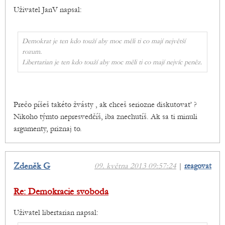
Uživatel JanV napsal:
Demokrat je ten kdo touží aby moc měli ti co mají největší
rozum.
Libertarian je ten kdo touží aby moc měli ti co mají nejvíc peněz.
Prečo píšeš takéto žvásty , ak chceš seriozne diskutovať ?
Nikoho týmto nepresvedčíš, iba znechutíš. Ak sa ti minuli
argumenty, priznaj to.
Zdeněk G
09. května 2013 09:57:24
|
reagovat
Re: Demokracie svoboda
Uživatel libertarian napsal: