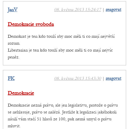
JanV
08. května 2013 15:24:17
|
reagovat
Demokracie svoboda
Demokrat je ten kdo touží aby moc měli ti co mají největší
rozum.
Libertarian je ten kdo touží aby moc měli ti co mají nejvíc
peněz.
FK
08. května 2013 15:43:30
|
reagovat
Demokracie
Demokracie nezná právo, ale jen legislativu, protože o právu
se nehlasuje, právo se nalézá. Jestliže k legalizaci jakéhokoli
násilí vám stačí 51 hlasů ze 100, pak nemá smysl o právu
mluvit.