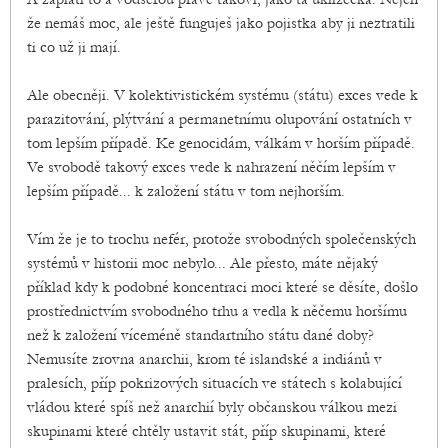
že nemáš moc, ale ještě funguješ jako pojistka aby ji neztratili
ti co už ji mají.
Ale obecněji. V kolektivistickém systému (státu) exces vede k
parazitování, plýtvání a permanetnímu olupování ostatních v
tom lepším případě. Ke genocidám, válkám v horším případě.
Ve svobodě takový exces vede k nahrazení něčím lepším v
lepším případě... k založení státu v tom nejhorším.
Vím že je to trochu nefér, protože svobodných společenských
systémů v historii moc nebylo... Ale přesto, máte nějaký
příklad kdy k podobné koncentraci moci které se děsíte, došlo
prostřednictvím svobodného trhu a vedla k něčemu horšímu
než k založení víceméně standartního státu dané doby?
Nemusíte zrovna anarchii, krom té islandské a indiánů v
pralesích, příp pokrizových situacích ve státech s kolabující
vládou které spíš než anarchií byly občanskou válkou mezi
skupinami které chtěly ustavit stát, příp skupinami, které