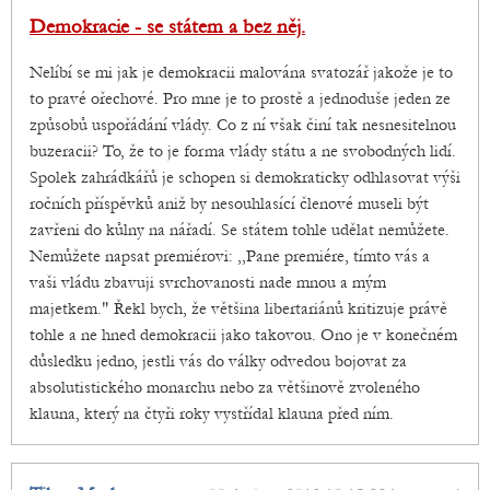
Demokracie - se státem a bez něj.
Nelíbí se mi jak je demokracii malována svatozář jakože je to
to pravé ořechové. Pro mne je to prostě a jednoduše jeden ze
způsobů uspořádání vlády. Co z ní však činí tak nesnesitelnou
buzeracii? To, že to je forma vlády státu a ne svobodných lidí.
Spolek zahrádkářů je schopen si demokraticky odhlasovat výši
ročních příspěvků aniž by nesouhlasící členové museli být
zavřeni do kůlny na nářadí. Se státem tohle udělat nemůžete.
Nemůžete napsat premiérovi: ,,Pane premiére, tímto vás a
vaši vládu zbavuji svrchovanosti nade mnou a mým
majetkem." Řekl bych, že většina libertariánů kritizuje právě
tohle a ne hned demokracii jako takovou. Ono je v konečném
důsledku jedno, jestli vás do války odvedou bojovat za
absolutistického monarchu nebo za většinově zvoleného
klauna, který na čtyři roky vystřídal klauna před ním.